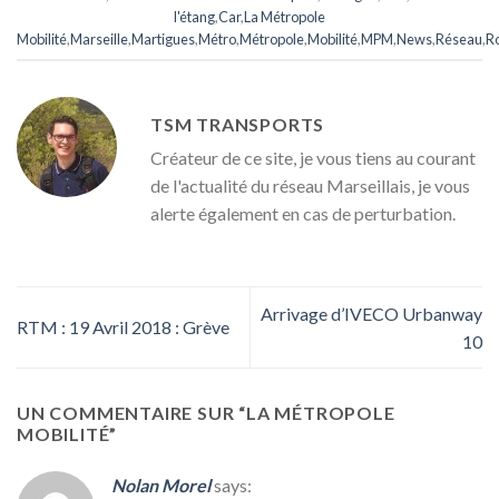
l'étang
,
Car
,
La Métropole
Mobilité
,
Marseille
,
Martigues
,
Métro
,
Métropole
,
Mobilité
,
MPM
,
News
,
Réseau
,
R
TSM TRANSPORTS
Créateur de ce site, je vous tiens au courant
de l'actualité du réseau Marseillais, je vous
alerte également en cas de perturbation.
Arrivage d’IVECO Urbanway
RTM : 19 Avril 2018 : Grève
10
UN COMMENTAIRE SUR “
LA MÉTROPOLE
MOBILITÉ
”
Nolan Morel
says: