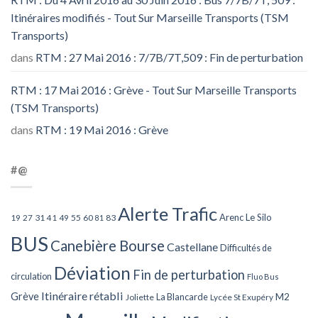
Itinéraires modifiés - Tout Sur Marseille Transports (TSM
Transports)
dans
RTM : 27 Mai 2016 : 7/7B/7T,509 : Fin de perturbation
RTM : 17 Mai 2016 : Grève - Tout Sur Marseille Transports
(TSM Transports)
dans
RTM : 19 Mai 2016 : Grève
#@
Alerte Trafic
Arenc Le Silo
27
31
49
55
60
83
19
41
81
BUS
Canebière Bourse
Castellane
Difficultés de
Déviation
Fin de perturbation
circulation
Fluo Bus
Itinéraire rétabli
Grève
La Blancarde
M2
Joliette
Lycée St Exupéry