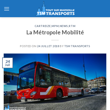
Skip
to
content
CARTREIZE
,
MPM
,
NEWS
,
RTM
La Métropole Mobilité
POSTED ON
24 JUILLET 2018
BY
TSM TRANSPORTS
24
Juil