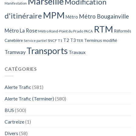
Marseille
Modification
Manifestation
MPM
d'itinéraire
Métro Bougainville
Métro
RTM
Métro La Rose
Réformés
Métro Rond-Point du Prado
PACA
T2
T3
Terminus modifié
Canebière
SNCF
T1
TER
Service partiel
Transports
Tramway
Travaux
CATÉGORIES
Alerte Trafic
(581)
Alerte Trafic (Terminer)
(580)
BUS
(500)
Cartreize
(1)
Divers
(58)