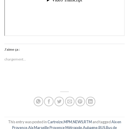
J’aime ça :
chargement…
This entry was posted in
Cartreize
,
MPM
,
NEWS
,
RTM
and tagged
Aix en
Provence
,
Aix Marseille Provence Métropole
,
Aubagne
,
BUS
,
Bus de