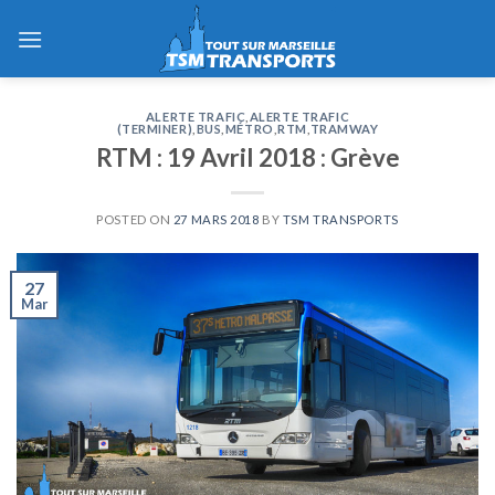
Skip
to
content
ALERTE TRAFIC
,
ALERTE TRAFIC
(TERMINER)
,
BUS
,
MÉTRO
,
RTM
,
TRAMWAY
RTM : 19 Avril 2018 : Grève
POSTED ON
27 MARS 2018
BY
TSM TRANSPORTS
27
Mar