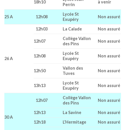
18h10
à venir
Perrin
Lycée St
25 A
12h08
Non assuré
Exupéry
12h03
La Calade
Non assuré
Collège Vallon
12h07
Non assuré
des Pins
Lycée St
12h08
Non assuré
26 A
Exupéry
Vallon des
12h50
Non assuré
Tuves
Lycée St
13h13
Non assuré
Exupéry
Collège Vallon
12h07
Non assuré
des Pins
12h13
La Savine
Non assuré
30 A
12h18
L’Hermitage
Non assuré