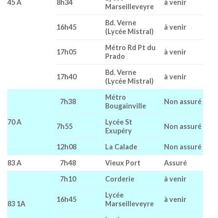
45 A
8h34
à venir
Marseilleveyre
Bd. Verne
16h45
à venir
(Lycée Mistral)
Métro Rd Pt du
17h05
à venir
Prado
Bd. Verne
17h40
à venir
(Lycée Mistral)
Métro
7h38
Non assuré
Bougainville
70 A
Lycée St
7h55
Non assuré
Exupéry
12h08
La Calade
Non assuré
83 A
7h48
Vieux Port
Assuré
7h10
Corderie
à venir
Lycée
16h45
à venir
83 1A
Marseilleveyre