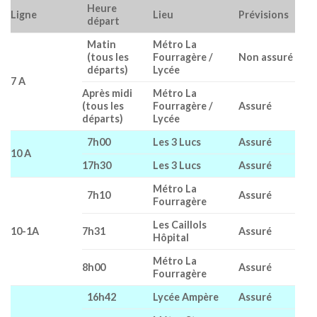
Heure
Ligne
Lieu
Prévisions
départ
Matin
Métro La
(tous les
Fourragère /
Non assuré
départs)
Lycée
7 A
Après midi
Métro La
(tous les
Fourragère /
Assuré
départs)
Lycée
7h00
Les 3 Lucs
Assuré
10 A
17h30
Les 3 Lucs
Assuré
Métro La
7h10
Assuré
Fourragère
Les Caillols
10-1A
7h31
Assuré
Hôpital
Métro La
8h00
Assuré
Fourragère
16h42
Lycée Ampère
Assuré