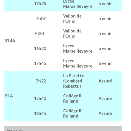
Lycée
17h25
à venir
Marseilleveyre
Vallon de
7h07
à venir
l’Oriol
Vallon de
7h20
à venir
l’Oriol
83 4A
Lycée
16h20
à venir
Marseilleveyre
Lycée
17h45
à venir
Marseilleveyre
La Parette
7h22
(Lombard
Assuré
Rebattu)
91 A
Collège R.
15h40
Assuré
Rolland
Collège R.
16h45
Assuré
Rolland