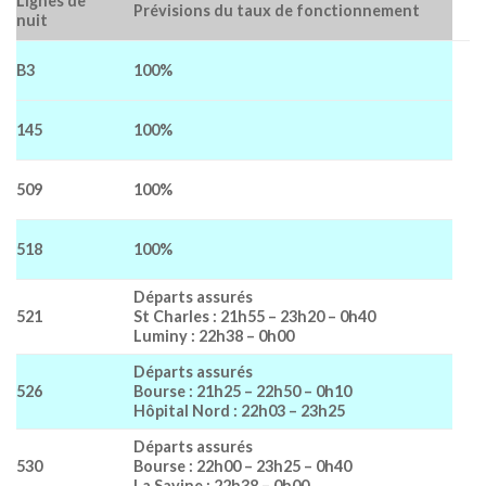
Lignes de
Prévisions du taux de fonctionnement
nuit
B3
100%
145
100%
509
100%
518
100%
Départs assurés
521
St Charles : 21h55 – 23h20 – 0h40
Luminy : 22h38 – 0h00
Départs assurés
526
Bourse : 21h25 – 22h50 – 0h10
Hôpital Nord : 22h03 – 23h25
Départs assurés
530
Bourse : 22h00 – 23h25 – 0h40
La Savine : 22h38 – 0h00