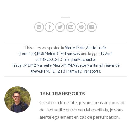
This entry was posted in
Alerte Trafic
,
Alerte Trafic
(Terminer)
,
BUS
,
Métro
,
RTM
,
Tramway
and tagged
19 Avril
2018
,
BUS
,
CGT
,
Grève
,
Loi Macron
,
Loi
Travail
,
M1
,
M2
,
Marseille
,
Métro
,
MPM
,
Navette Maritime
,
Préavis de
grève
,
RTM
,
T1
,
T2
,
T3
,
Tramway
,
Transports
.
TSM TRANSPORTS
Créateur de ce site, je vous tiens au courant
de l'actualité du réseau Marseillais, je vous
alerte également en cas de perturbation.