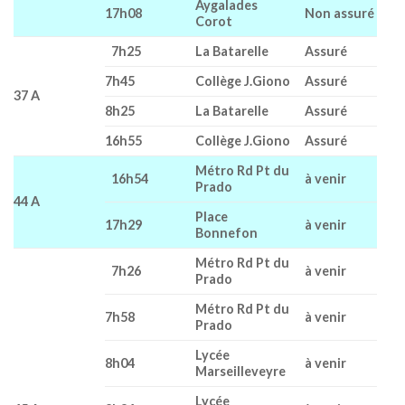
Aygalades
17h08
Non assuré
Corot
7h25
La Batarelle
Assuré
7h45
Collège J.Giono
Assuré
37 A
8h25
La Batarelle
Assuré
16h55
Collège J.Giono
Assuré
Métro Rd Pt du
16h54
à venir
Prado
44 A
Place
17h29
à venir
Bonnefon
Métro Rd Pt du
7h26
à venir
Prado
Métro Rd Pt du
7h58
à venir
Prado
Lycée
8h04
à venir
Marseilleveyre
Lycée