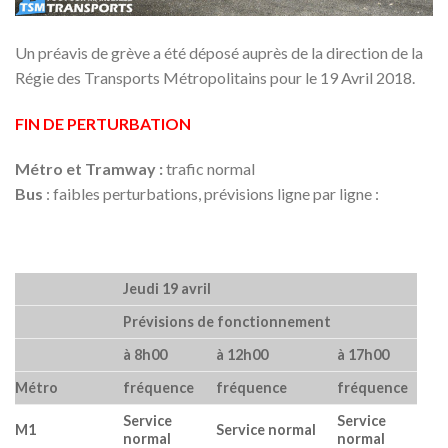
Un préavis de grève a été déposé auprès de la direction de la
Régie des Transports Métropolitains pour le 19 Avril 2018.
FIN DE PERTURBATION
Métro et Tramway :
trafic normal
Bus
: faibles perturbations, prévisions ligne par ligne :
Jeudi 19 avril
Prévisions de fonctionnement
à 8h00
à 12h00
à 17h00
Métro
fréquence
fréquence
fréquence
Service
Service
M1
Service normal
normal
normal