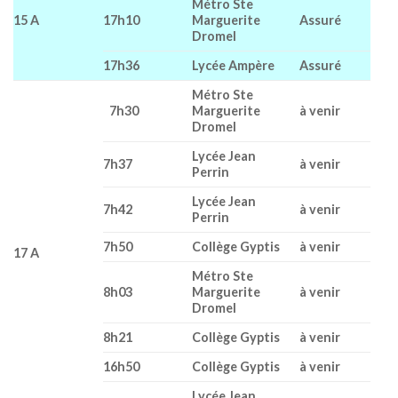
Métro Ste
15 A
17h10
Marguerite
Assuré
Dromel
17h36
Lycée Ampère
Assuré
Métro Ste
7h30
Marguerite
à venir
Dromel
Lycée Jean
7h37
à venir
Perrin
Lycée Jean
7h42
à venir
Perrin
7h50
Collège Gyptis
à venir
17 A
Métro Ste
8h03
Marguerite
à venir
Dromel
8h21
Collège Gyptis
à venir
16h50
Collège Gyptis
à venir
Lycée Jean