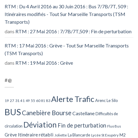
RTM : Du 4 Avril 2016 au 30 Juin 2016 : Bus 7/7B/7T, 509 :
Itinéraires modifiés - Tout Sur Marseille Transports (TSM
Transports)
dans
RTM : 27 Mai 2016 : 7/7B/7T,509 : Fin de perturbation
RTM : 17 Mai 2016 : Grève - Tout Sur Marseille Transports
(TSM Transports)
dans
RTM : 19 Mai 2016 : Grève
#@
Alerte Trafic
Arenc Le Silo
27
31
49
55
60
83
19
41
81
BUS
Canebière Bourse
Castellane
Difficultés de
Déviation
Fin de perturbation
circulation
Fluo Bus
Itinéraire rétabli
Grève
La Blancarde
M2
Joliette
Lycée St Exupéry