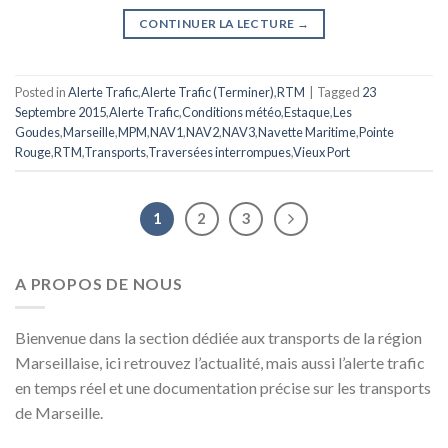
CONTINUER LA LECTURE
→
Posted in
Alerte Trafic
,
Alerte Trafic (Terminer)
,
RTM
|
Tagged
23
Septembre 2015
,
Alerte Trafic
,
Conditions météo
,
Estaque
,
Les
Goudes
,
Marseille
,
MPM
,
NAV1
,
NAV2
,
NAV3
,
Navette Maritime
,
Pointe
Rouge
,
RTM
,
Transports
,
Traversées interrompues
,
Vieux Port
1
2
3
A PROPOS DE NOUS
Bienvenue dans la section dédiée aux transports de la région
Marseillaise, ici retrouvez l’actualité, mais aussi l’alerte trafic
en temps réel et une documentation précise sur les transports
de Marseille.