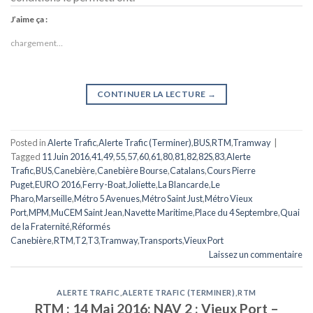
J’aime ça :
chargement…
CONTINUER LA LECTURE
→
Posted in
Alerte Trafic
,
Alerte Trafic (Terminer)
,
BUS
,
RTM
,
Tramway
|
Tagged
11 Juin 2016
,
41
,
49
,
55
,
57
,
60
,
61
,
80
,
81
,
82
,
82S
,
83
,
Alerte
Trafic
,
BUS
,
Canebière
,
Canebière Bourse
,
Catalans
,
Cours Pierre
Puget
,
EURO 2016
,
Ferry-Boat
,
Joliette
,
La Blancarde
,
Le
Pharo
,
Marseille
,
Métro 5 Avenues
,
Métro Saint Just
,
Métro Vieux
Port
,
MPM
,
MuCEM Saint Jean
,
Navette Maritime
,
Place du 4 Septembre
,
Quai
de la Fraternité
,
Réformés
Canebière
,
RTM
,
T2
,
T3
,
Tramway
,
Transports
,
Vieux Port
Laissez un commentaire
ALERTE TRAFIC
,
ALERTE TRAFIC (TERMINER)
,
RTM
RTM : 14 Mai 2016: NAV 2 : Vieux Port –