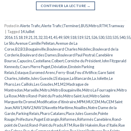
CONTINUER LA LECTURE
→
Posted in
Alerte Trafic
,
Alerte Trafic (Terminer)
,
BUS
,
Métro
,
RTM
,
Tramway
|
Tagged
14 Juillet
2016
,
15
,
18
,
19
,
21
,
31
,
32
,
33
,
41
,
45
,
49
,
509
,
518
,
519
,
521
,
526
,
530
,
533
,
535
,
540
,
55
Le Silo
,
Avenue Camille Pelletan
,
Avenue de La
Corse
,
B2
,
B3
,
Bougainville
,
Boulevard Charles Nédélec
,
Boulevard de la
Corderie
,
Boulevard des Dames
,
Boulevard Paul Peytral
,
Canebière
Bourse
,
Capucins
,
Castellane
,
Colbert
,
Corniche du Président John Fitzgerald
Kennedy
,
Cours Pierre Puget
,
Déviation
,
Einstein Parking
Relais
,
Estaque
,
Euromed Arenc
,
Ferry-Boat
,
Feu d'Artifice
,
Gare Saint
Charles
,
Joliette
,
Jules Guesde
,
L'Estaque
,
La Blancarde
,
La Joliette
,
Le
Pharo
,
Les Caillols
,
Les Goudes
,
M1
,
M2
,
Madrague de
Montredon
,
Marseille
,
Métro
,
Métro Bougainville
,
Métro La Fourragère
,
Métro
La Rose
,
Métro Rond-Point du Prado
,
Métro Saint Just
,
Métro Sainte
Marguerite Dromel
,
Modification d'itinéraire
,
MPM
,
MUCEM
,
MuCEM Saint
Jean
,
NAV1
,
NAV2
,
NAV3
,
Navette Maritime
,
Noailles
,
Notre Dame de la
Garde
,
Parking Relais
,
Pharo Catalans
,
Place Jules Guesde
,
Pointe
Rouge
,
Préfecture
,
Puget Estrangin
,
Réformes
,
Réformés Canebière
,
Rond-
point de David
,
Rond-Point du Prado
,
RTM
,
Rue Bir Hakeim
,
Rue d'Italie
,
Rue
des Fabres
,
Rue du Commandant Surian
,
Rue Henri Barbusse
,
Rue Sainte