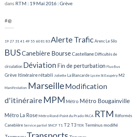
dans
RTM : 19 Mai 2016 : Grève
#@
Alerte Trafic
Arenc Le Silo
27
31
49
55
60
83
19
41
81
BUS
Canebière Bourse
Castellane
Difficultés de
Déviation
Fin de perturbation
circulation
Fluo Bus
Itinéraire rétabli
Grève
La Blancarde
M2
Joliette
Lycée St Exupéry
Marseille
Modification
Manifestation
MPM
d'itinéraire
Métro Bougainville
Métro
RTM
Métro La Rose
Réformés
Métro Rond-Point du Prado
PACA
T2
T3
Terminus modifié
Canebière
SNCF
T1
TER
Service partiel
Transports
Tramway
Travaux