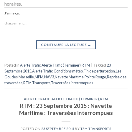
horaires.
J’aime ça :
chargement…
CONTINUER LA LECTURE
→
Posted in
Alerte Trafic
,
Alerte Trafic (Terminer)
,
RTM
|
Tagged
23
Septembre 2015
,
Alerte Trafic
,
Conditions météo
,
Fin de perturbation
,
Les
Goudes
,
Marseille
,
MPM
,
NAV3
,
Navette Maritime
,
Pointe Rouge
,
Reprise des
traversées
,
RTM
,
Transports
,
Traversées interrompues
ALERTE TRAFIC
,
ALERTE TRAFIC (TERMINER)
,
RTM
RTM : 23 Septembre 2015 : Navette
Maritime : Traversées interrompues
POSTED ON
23 SEPTEMBRE 2015
BY
TSM TRANSPORTS