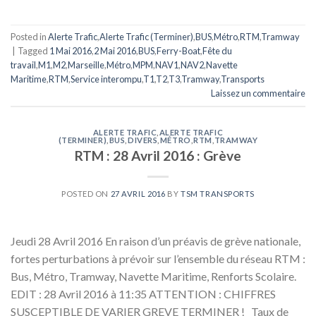
Posted in
Alerte Trafic
,
Alerte Trafic (Terminer)
,
BUS
,
Métro
,
RTM
,
Tramway
|
Tagged
1 Mai 2016
,
2 Mai 2016
,
BUS
,
Ferry-Boat
,
Fête du
travail
,
M1
,
M2
,
Marseille
,
Métro
,
MPM
,
NAV1
,
NAV2
,
Navette
Maritime
,
RTM
,
Service interompu
,
T1
,
T2
,
T3
,
Tramway
,
Transports
Laissez un commentaire
ALERTE TRAFIC
,
ALERTE TRAFIC
(TERMINER)
,
BUS
,
DIVERS
,
MÉTRO
,
RTM
,
TRAMWAY
RTM : 28 Avril 2016 : Grève
POSTED ON
27 AVRIL 2016
BY
TSM TRANSPORTS
Jeudi 28 Avril 2016 En raison d’un préavis de grève nationale,
fortes perturbations à prévoir sur l’ensemble du réseau RTM :
Bus, Métro, Tramway, Navette Maritime, Renforts Scolaire.
EDIT : 28 Avril 2016 à 11:35 ATTENTION : CHIFFRES
SUSCEPTIBLE DE VARIER GREVE TERMINER ! Taux de