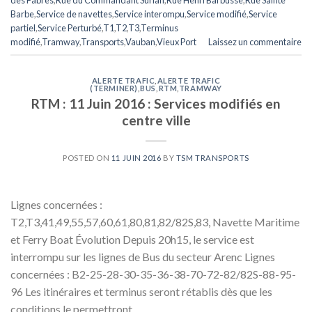
Barbe
,
Service de navettes
,
Service interompu
,
Service modifié
,
Service
partiel
,
Service Perturbé
,
T1
,
T2
,
T3
,
Terminus
modifié
,
Tramway
,
Transports
,
Vauban
,
Vieux Port
Laissez un commentaire
ALERTE TRAFIC
,
ALERTE TRAFIC
(TERMINER)
,
BUS
,
RTM
,
TRAMWAY
RTM : 11 Juin 2016 : Services modifiés en
centre ville
POSTED ON
11 JUIN 2016
BY
TSM TRANSPORTS
Lignes concernées :
T2,T3,41,49,55,57,60,61,80,81,82/82S,83, Navette Maritime
et Ferry Boat Évolution Depuis 20h15, le service est
interrompu sur les lignes de Bus du secteur Arenc Lignes
concernées : B2-25-28-30-35-36-38-70-72-82/82S-88-95-
96 Les itinéraires et terminus seront rétablis dès que les
conditions le permettront.