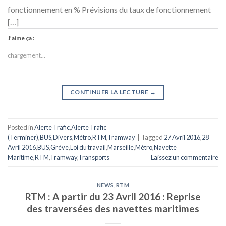
fonctionnement en % Prévisions du taux de fonctionnement
[…]
J’aime ça :
chargement…
CONTINUER LA LECTURE
→
Posted in
Alerte Trafic
,
Alerte Trafic
(Terminer)
,
BUS
,
Divers
,
Métro
,
RTM
,
Tramway
|
Tagged
27 Avril 2016
,
28
Avril 2016
,
BUS
,
Grève
,
Loi du travail
,
Marseille
,
Métro
,
Navette
Maritime
,
RTM
,
Tramway
,
Transports
Laissez un commentaire
NEWS
,
RTM
RTM : A partir du 23 Avril 2016 : Reprise
des traversées des navettes maritimes