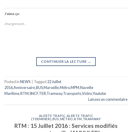
J’aime ça :
chargement…
CONTINUER LA LECTURE
→
Posted in
NEWS
|
Tagged
22 Juillet
2016
,
Anniversaire
,
BUS
,
Marseille
,
Métro
,
MPM
,
Navette
Maritime
,
RTM
,
SNCF
,
TER
,
Tramway
,
Transports
,
Vidéo
,
Youtube
Laissez un commentaire
ALERTE TRAFIC
,
ALERTE TRAFIC
(TERMINER)
,
BUS
,
MÉTRO
,
RTM
,
TRAMWAY
RTM : 15 Juillet 2016 : Services modifiés