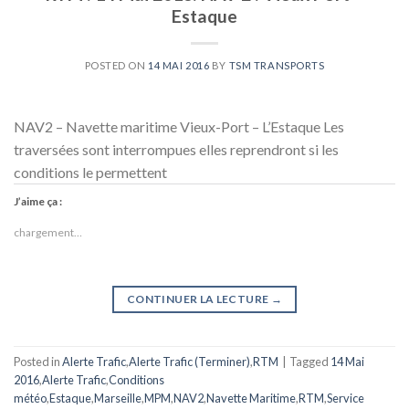
Estaque
POSTED ON
14 MAI 2016
BY
TSM TRANSPORTS
NAV2 – Navette maritime Vieux-Port – L’Estaque Les
traversées sont interrompues elles reprendront si les
conditions le permettent
J’aime ça :
chargement…
CONTINUER LA LECTURE
→
Posted in
Alerte Trafic
,
Alerte Trafic (Terminer)
,
RTM
|
Tagged
14 Mai
2016
,
Alerte Trafic
,
Conditions
météo
,
Estaque
,
Marseille
,
MPM
,
NAV2
,
Navette Maritime
,
RTM
,
Service