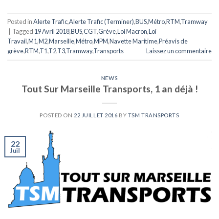
Posted in
Alerte Trafic
,
Alerte Trafic (Terminer)
,
BUS
,
Métro
,
RTM
,
Tramway
|
Tagged
19 Avril 2018
,
BUS
,
CGT
,
Grève
,
Loi Macron
,
Loi
Travail
,
M1
,
M2
,
Marseille
,
Métro
,
MPM
,
Navette Maritime
,
Préavis de
grève
,
RTM
,
T1
,
T2
,
T3
,
Tramway
,
Transports
Laissez un commentaire
NEWS
Tout Sur Marseille Transports, 1 an déjà !
POSTED ON
22 JUILLET 2016
BY
TSM TRANSPORTS
22
Juil