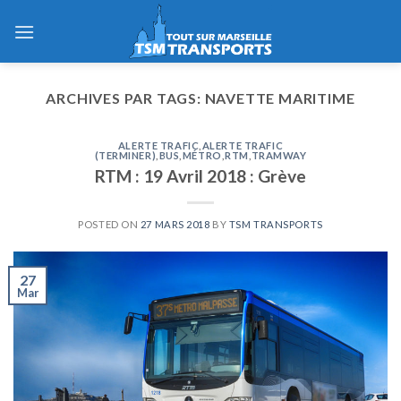
Skip
to
content
ARCHIVES PAR TAGS:
NAVETTE MARITIME
ALERTE TRAFIC
,
ALERTE TRAFIC
(TERMINER)
,
BUS
,
MÉTRO
,
RTM
,
TRAMWAY
RTM : 19 Avril 2018 : Grève
POSTED ON
27 MARS 2018
BY
TSM TRANSPORTS
27
Mar