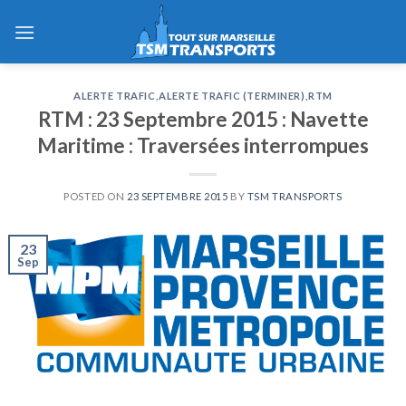
Skip
to
content
ALERTE TRAFIC
,
ALERTE TRAFIC (TERMINER)
,
RTM
RTM : 23 Septembre 2015 : Navette
Maritime : Traversées interrompues
POSTED ON
23 SEPTEMBRE 2015
BY
TSM TRANSPORTS
23
Sep