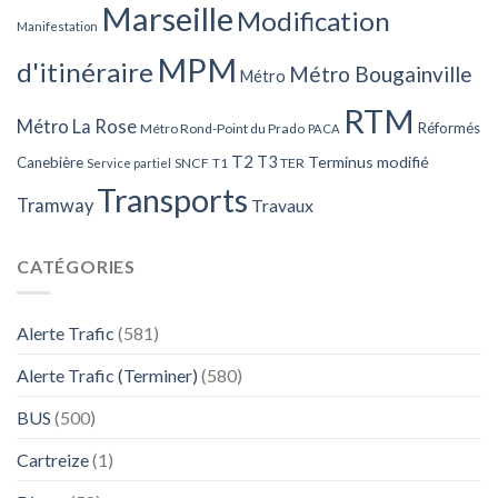
Marseille
Modification
Manifestation
MPM
d'itinéraire
Métro Bougainville
Métro
RTM
Métro La Rose
Réformés
Métro Rond-Point du Prado
PACA
T2
T3
Terminus modifié
Canebière
SNCF
T1
TER
Service partiel
Transports
Tramway
Travaux
CATÉGORIES
Alerte Trafic
(581)
Alerte Trafic (Terminer)
(580)
BUS
(500)
Cartreize
(1)