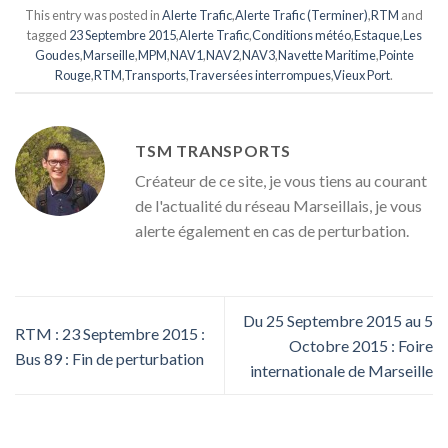
This entry was posted in
Alerte Trafic
,
Alerte Trafic (Terminer)
,
RTM
and
tagged
23 Septembre 2015
,
Alerte Trafic
,
Conditions météo
,
Estaque
,
Les
Goudes
,
Marseille
,
MPM
,
NAV1
,
NAV2
,
NAV3
,
Navette Maritime
,
Pointe
Rouge
,
RTM
,
Transports
,
Traversées interrompues
,
Vieux Port
.
TSM TRANSPORTS
Créateur de ce site, je vous tiens au courant
de l'actualité du réseau Marseillais, je vous
alerte également en cas de perturbation.
Du 25 Septembre 2015 au 5
RTM : 23 Septembre 2015 :
Octobre 2015 : Foire
Bus 89 : Fin de perturbation
internationale de Marseille