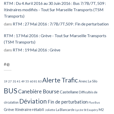
RTM : Du 4 Avril 2016 au 30 Juin 2016 : Bus 7/7B/7T, 509 :
Itinéraires modifiés - Tout Sur Marseille Transports (TSM
Transports)
dans
RTM : 27 Mai 2016 : 7/7B/7T,509 : Fin de perturbation
RTM : 17 Mai 2016 : Grève - Tout Sur Marseille Transports
(TSM Transports)
dans
RTM : 19 Mai 2016 : Grève
#@
Alerte Trafic
Arenc Le Silo
27
31
49
55
60
83
19
41
81
BUS
Canebière Bourse
Castellane
Difficultés de
Déviation
Fin de perturbation
circulation
Fluo Bus
Itinéraire rétabli
Grève
La Blancarde
M2
Joliette
Lycée St Exupéry