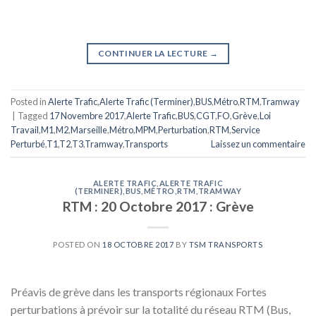
CONTINUER LA LECTURE
→
Posted in
Alerte Trafic
,
Alerte Trafic (Terminer)
,
BUS
,
Métro
,
RTM
,
Tramway
|
Tagged
17 Novembre 2017
,
Alerte Trafic
,
BUS
,
CGT
,
FO
,
Grève
,
Loi
Travail
,
M1
,
M2
,
Marseille
,
Métro
,
MPM
,
Perturbation
,
RTM
,
Service
Perturbé
,
T1
,
T2
,
T3
,
Tramway
,
Transports
Laissez un commentaire
ALERTE TRAFIC
,
ALERTE TRAFIC
(TERMINER)
,
BUS
,
MÉTRO
,
RTM
,
TRAMWAY
RTM : 20 Octobre 2017 : Grève
POSTED ON
18 OCTOBRE 2017
BY
TSM TRANSPORTS
Préavis de grève dans les transports régionaux Fortes
perturbations à prévoir sur la totalité du réseau RTM (Bus,