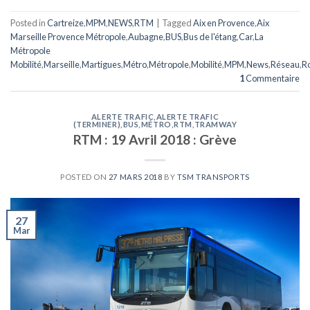
Posted in
Cartreize
,
MPM
,
NEWS
,
RTM
|
Tagged
Aix en Provence
,
Aix
Marseille Provence Métropole
,
Aubagne
,
BUS
,
Bus de l'étang
,
Car
,
La
Métropole
Mobilité
,
Marseille
,
Martigues
,
Métro
,
Métropole
,
Mobilité
,
MPM
,
News
,
Réseau
,
R
1
Commentaire
ALERTE TRAFIC
,
ALERTE TRAFIC
(TERMINER)
,
BUS
,
MÉTRO
,
RTM
,
TRAMWAY
RTM : 19 Avril 2018 : Grève
POSTED ON
27 MARS 2018
BY
TSM TRANSPORTS
27
Mar