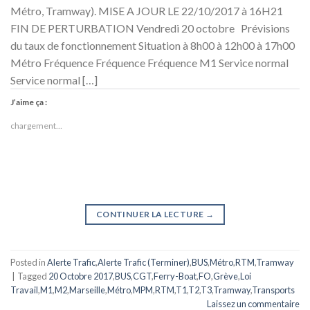
Métro, Tramway). MISE A JOUR LE 22/10/2017 à 16H21
FIN DE PERTURBATION Vendredi 20 octobre Prévisions
du taux de fonctionnement Situation à 8h00 à 12h00 à 17h00
Métro Fréquence Fréquence Fréquence M1 Service normal
Service normal […]
J’aime ça :
chargement…
CONTINUER LA LECTURE
→
Posted in
Alerte Trafic
,
Alerte Trafic (Terminer)
,
BUS
,
Métro
,
RTM
,
Tramway
|
Tagged
20 Octobre 2017
,
BUS
,
CGT
,
Ferry-Boat
,
FO
,
Grève
,
Loi
Travail
,
M1
,
M2
,
Marseille
,
Métro
,
MPM
,
RTM
,
T1
,
T2
,
T3
,
Tramway
,
Transports
Laissez un commentaire