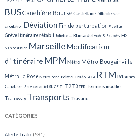
Arenc Le Silo
27
31
49
55
60
83
19
41
81
BUS
Canebière Bourse
Castellane
Difficultés de
Déviation
Fin de perturbation
circulation
Fluo Bus
Itinéraire rétabli
Grève
La Blancarde
M2
Joliette
Lycée St Exupéry
Marseille
Modification
Manifestation
MPM
d'itinéraire
Métro Bougainville
Métro
RTM
Métro La Rose
Réformés
Métro Rond-Point du Prado
PACA
T2
T3
Terminus modifié
Canebière
SNCF
T1
TER
Service partiel
Transports
Tramway
Travaux
CATÉGORIES
Alerte Trafic
(581)