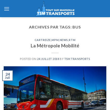
Skip
to
content
ARCHIVES PAR TAGS:
BUS
CARTREIZE
,
MPM
,
NEWS
,
RTM
La Métropole Mobilité
POSTED ON
24 JUILLET 2018
BY
TSM TRANSPORTS
24
Juil