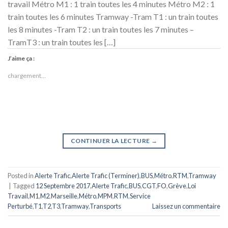
travail Métro M1 : 1 train toutes les 4 minutes Métro M2 : 1
train toutes les 6 minutes Tramway -Tram T1 : un train toutes
les 8 minutes -Tram T2 : un train toutes les 7 minutes –
TramT3 : un train toutes les […]
J’aime ça :
chargement…
CONTINUER LA LECTURE
→
Posted in
Alerte Trafic
,
Alerte Trafic (Terminer)
,
BUS
,
Métro
,
RTM
,
Tramway
|
Tagged
12 Septembre 2017
,
Alerte Trafic
,
BUS
,
CGT
,
FO
,
Grève
,
Loi
Travail
,
M1
,
M2
,
Marseille
,
Métro
,
MPM
,
RTM
,
Service
Perturbé
,
T1
,
T2
,
T3
,
Tramway
,
Transports
Laissez un commentaire