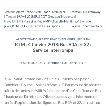
Posted in
Alerte Trafic
,
Alerte Trafic (Terminer)
,
BUS
,
Métro
,
RTM
,
Tramway
|
Tagged
19 Avril 2018
,
BUS
,
CGT
,
Grève
,
Loi Macron
,
Loi
Travail
,
M1
,
M2
,
Marseille
,
Métro
,
MPM
,
Navette Maritime
,
Préavis de
grève
,
RTM
,
T1
,
T2
,
T3
,
Tramway
,
Transports
Laissez un commentaire
ALERTE TRAFIC
,
ALERTE TRAFIC (TERMINER)
,
BUS
,
RTM
RTM : 4 Janvier 2018: Bus B3A et 32 :
Service interrompu
POSTED ON
4 JANVIER 2018
BY
TSM TRANSPORTS
B3A – Saint Jérôme Parking Relais – Métro Malpassé 32 –
Canebière Bourse – Saint Jérôme IUT Par mesure de sécurité
suite à des actes incivilités à l’encontre d’un Chauffeur de Bus
à hauteur de l’arrêt »Les Oliviers », nous vous informons de
l’arrêt d’exploitation des lignes de Bus B3A et 32. Le reste du