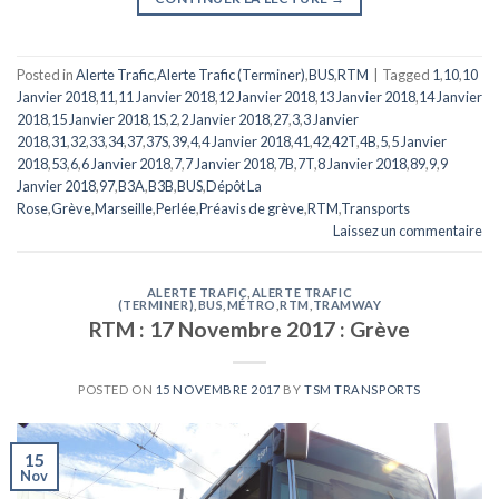
Posted in
Alerte Trafic
,
Alerte Trafic (Terminer)
,
BUS
,
RTM
|
Tagged
1
,
10
,
10
Janvier 2018
,
11
,
11 Janvier 2018
,
12 Janvier 2018
,
13 Janvier 2018
,
14 Janvier
2018
,
15 Janvier 2018
,
1S
,
2
,
2 Janvier 2018
,
27
,
3
,
3 Janvier
2018
,
31
,
32
,
33
,
34
,
37
,
37S
,
39
,
4
,
4 Janvier 2018
,
41
,
42
,
42T
,
4B
,
5
,
5 Janvier
2018
,
53
,
6
,
6 Janvier 2018
,
7
,
7 Janvier 2018
,
7B
,
7T
,
8 Janvier 2018
,
89
,
9
,
9
Janvier 2018
,
97
,
B3A
,
B3B
,
BUS
,
Dépôt La
Rose
,
Grève
,
Marseille
,
Perlée
,
Préavis de grève
,
RTM
,
Transports
Laissez un commentaire
ALERTE TRAFIC
,
ALERTE TRAFIC
(TERMINER)
,
BUS
,
MÉTRO
,
RTM
,
TRAMWAY
RTM : 17 Novembre 2017 : Grève
POSTED ON
15 NOVEMBRE 2017
BY
TSM TRANSPORTS
15
Nov