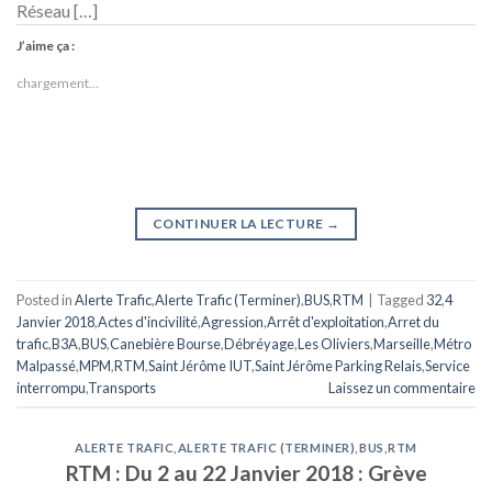
Réseau […]
J’aime ça :
chargement…
CONTINUER LA LECTURE
→
Posted in
Alerte Trafic
,
Alerte Trafic (Terminer)
,
BUS
,
RTM
|
Tagged
32
,
4
Janvier 2018
,
Actes d'incivilité
,
Agression
,
Arrêt d'exploitation
,
Arret du
trafic
,
B3A
,
BUS
,
Canebière Bourse
,
Débréyage
,
Les Oliviers
,
Marseille
,
Métro
Malpassé
,
MPM
,
RTM
,
Saint Jérôme IUT
,
Saint Jérôme Parking Relais
,
Service
interrompu
,
Transports
Laissez un commentaire
ALERTE TRAFIC
,
ALERTE TRAFIC (TERMINER)
,
BUS
,
RTM
RTM : Du 2 au 22 Janvier 2018 : Grève