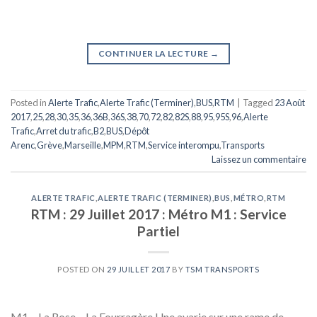
CONTINUER LA LECTURE
→
Posted in
Alerte Trafic
,
Alerte Trafic (Terminer)
,
BUS
,
RTM
|
Tagged
23 Août
2017
,
25
,
28
,
30
,
35
,
36
,
36B
,
36S
,
38
,
70
,
72
,
82
,
82S
,
88
,
95
,
95S
,
96
,
Alerte
Trafic
,
Arret du trafic
,
B2
,
BUS
,
Dépôt
Arenc
,
Grève
,
Marseille
,
MPM
,
RTM
,
Service interompu
,
Transports
Laissez un commentaire
ALERTE TRAFIC
,
ALERTE TRAFIC (TERMINER)
,
BUS
,
MÉTRO
,
RTM
RTM : 29 Juillet 2017 : Métro M1 : Service
Partiel
POSTED ON
29 JUILLET 2017
BY
TSM TRANSPORTS
M1 – La Rose – La Fourragère Une avarie sur une rame de