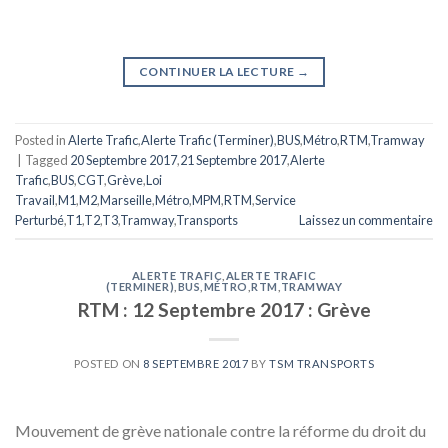
CONTINUER LA LECTURE
→
Posted in
Alerte Trafic
,
Alerte Trafic (Terminer)
,
BUS
,
Métro
,
RTM
,
Tramway
|
Tagged
20 Septembre 2017
,
21 Septembre 2017
,
Alerte
Trafic
,
BUS
,
CGT
,
Grève
,
Loi
Travail
,
M1
,
M2
,
Marseille
,
Métro
,
MPM
,
RTM
,
Service
Perturbé
,
T1
,
T2
,
T3
,
Tramway
,
Transports
Laissez un commentaire
ALERTE TRAFIC
,
ALERTE TRAFIC
(TERMINER)
,
BUS
,
MÉTRO
,
RTM
,
TRAMWAY
RTM : 12 Septembre 2017 : Grève
POSTED ON
8 SEPTEMBRE 2017
BY
TSM TRANSPORTS
Mouvement de grève nationale contre la réforme du droit du