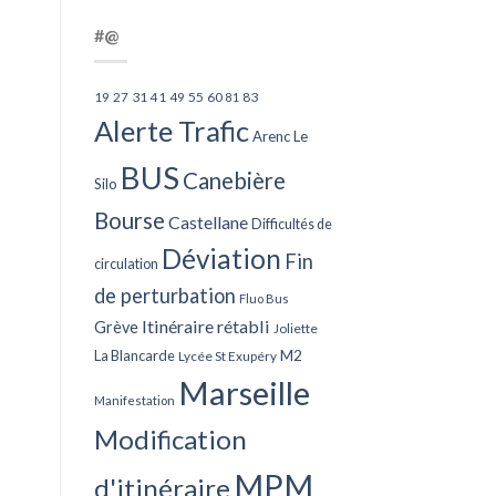
#@
27
31
49
55
60
83
19
41
81
Alerte Trafic
Arenc Le
BUS
Canebière
Silo
Bourse
Castellane
Difficultés de
Déviation
Fin
circulation
de perturbation
Fluo Bus
Itinéraire rétabli
Grève
Joliette
La Blancarde
M2
Lycée St Exupéry
Marseille
Manifestation
Modification
MPM
d'itinéraire