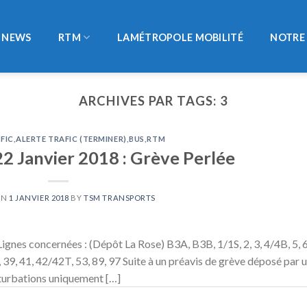
NEWS
RTM
LAMÉTROPOLE MOBILITÉ
NOTRE 
ARCHIVES PAR TAGS:
3
FIC
,
ALERTE TRAFIC (TERMINER)
,
BUS
,
RTM
22 Janvier 2018 : Grève Perlée
ON
1 JANVIER 2018
BY
TSM TRANSPORTS
es concernées : (Dépôt La Rose) B3A, B3B, 1/1S, 2, 3, 4/4B, 5, 6
, 39, 41, 42/42T, 53, 89, 97 Suite à un préavis de grève déposé par 
rturbations uniquement […]