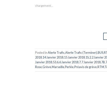
chargement…
Posted in
Alerte Trafic
,
Alerte Trafic (Terminer)
,
BUS
,
R
2018
,
14 Janvier 2018
,
15 Janvier 2018
,
1S
,
2
,
2 Janvier 2
Janvier 2018
,
53
,
6
,
6 Janvier 2018
,
7
,
7 Janvier 2018
,
7B
,
Rose
,
Grève
,
Marseille
,
Perlée
,
Préavis de grève
,
RTM
,
T