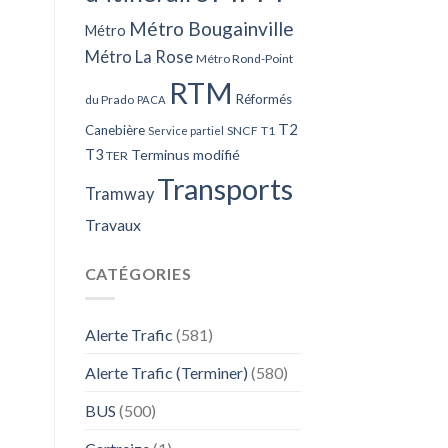
Métro Bougainville
Métro
Métro La Rose
Métro Rond-Point
RTM
Réformés
du Prado
PACA
T2
Canebière
SNCF
T1
Service partiel
T3
Terminus modifié
TER
Transports
Tramway
Travaux
CATÉGORIES
Alerte Trafic
(581)
Alerte Trafic (Terminer)
(580)
BUS
(500)