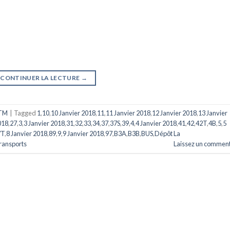
CONTINUER LA LECTURE
→
TM
|
Tagged
1
,
10
,
10 Janvier 2018
,
11
,
11 Janvier 2018
,
12 Janvier 2018
,
13 Janvier
018
,
27
,
3
,
3 Janvier 2018
,
31
,
32
,
33
,
34
,
37
,
37S
,
39
,
4
,
4 Janvier 2018
,
41
,
42
,
42T
,
4B
,
5
,
5
7T
,
8 Janvier 2018
,
89
,
9
,
9 Janvier 2018
,
97
,
B3A
,
B3B
,
BUS
,
Dépôt La
ransports
Laissez un comment