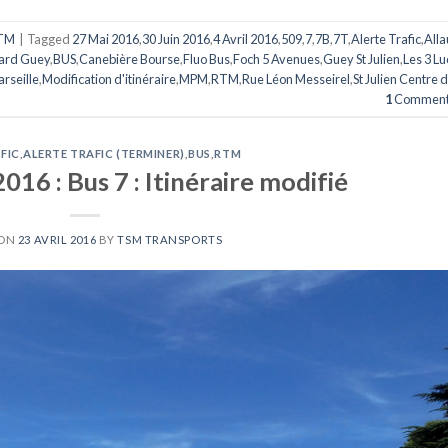
TM
|
Tagged
27 Mai 2016
,
30 Juin 2016
,
4 Avril 2016
,
509
,
7
,
7B
,
7T
,
Alerte Trafic
,
Alla
ard Guey
,
BUS
,
Canebière Bourse
,
Fluo Bus
,
Foch 5 Avenues
,
Guey St Julien
,
Les 3 Lu
rseille
,
Modification d'itinéraire
,
MPM
,
RTM
,
Rue Léon Messeirel
,
St Julien Centre 
1
Comment
FIC
,
ALERTE TRAFIC (TERMINER)
,
BUS
,
RTM
016 : Bus 7 : Itinéraire modifié
 ON
23 AVRIL 2016
BY
TSM TRANSPORTS