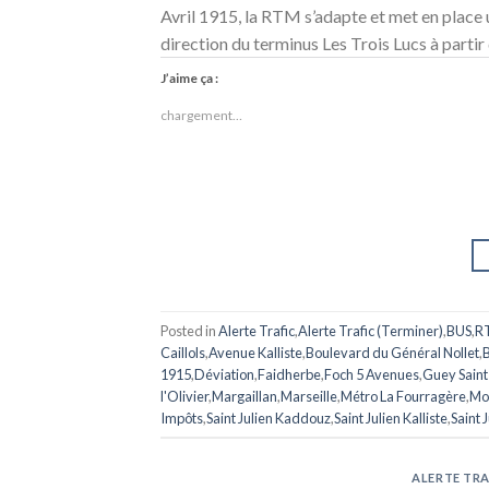
Avril 1915, la RTM s’adapte et met en place 
direction du terminus Les Trois Lucs à partir
J’aime ça :
chargement…
Posted in
Alerte Trafic
,
Alerte Trafic (Terminer)
,
BUS
,
R
Caillols
,
Avenue Kalliste
,
Boulevard du Général Nollet
,
1915
,
Déviation
,
Faidherbe
,
Foch 5 Avenues
,
Guey Saint 
l'Olivier
,
Margaillan
,
Marseille
,
Métro La Fourragère
,
Mod
Impôts
,
Saint Julien Kaddouz
,
Saint Julien Kalliste
,
Saint 
ALERTE TRA