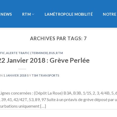
NEWS
RTM
LAMÉTROPOLE MOBILITÉ
NOTRE 
ARCHIVES PAR TAGS:
7
FIC
,
ALERTE TRAFIC (TERMINER)
,
BUS
,
RTM
22 Janvier 2018 : Grève Perlée
ON
1 JANVIER 2018
BY
TSM TRANSPORTS
es concernées : (Dépôt La Rose) B3A, B3B, 1/1S, 2, 3, 4/4B, 5, 6
, 39, 41, 42/42T, 53, 89, 97 Suite à un préavis de grève déposé par 
rturbations uniquement […]