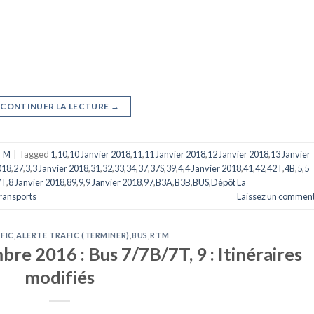
CONTINUER LA LECTURE
→
TM
|
Tagged
1
,
10
,
10 Janvier 2018
,
11
,
11 Janvier 2018
,
12 Janvier 2018
,
13 Janvier
018
,
27
,
3
,
3 Janvier 2018
,
31
,
32
,
33
,
34
,
37
,
37S
,
39
,
4
,
4 Janvier 2018
,
41
,
42
,
42T
,
4B
,
5
,
5
7T
,
8 Janvier 2018
,
89
,
9
,
9 Janvier 2018
,
97
,
B3A
,
B3B
,
BUS
,
Dépôt La
ransports
Laissez un comment
FIC
,
ALERTE TRAFIC (TERMINER)
,
BUS
,
RTM
re 2016 : Bus 7/7B/7T, 9 : Itinéraires
modifiés