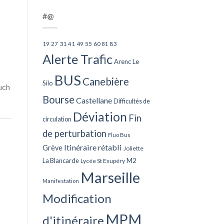
#@
27
31
49
55
60
83
19
41
81
Alerte Trafic
Arenc Le
BUS
Canebière
Silo
uch
Bourse
Castellane
Difficultés de
Déviation
Fin
circulation
de perturbation
Fluo Bus
Itinéraire rétabli
Grève
Joliette
La Blancarde
M2
Lycée St Exupéry
Marseille
Manifestation
Modification
MPM
d'itinéraire