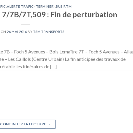
FIC
,
ALERTE TRAFIC (TERMINER)
,
BUS
,
RTM
 7/7B/7T,509 : Fin de perturbation
D ON
26 MAI 2016
BY
TSM TRANSPORTS
te 7B – Foch 5 Avenues – Bois Lemaître 7T – Foch 5 Avenues – Alla
– Les Caillols (Centre Urbain) La fin anticipée des travaux de
tablir les itinéraires de […]
CONTINUER LA LECTURE
→