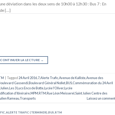
une déviation dans les deux sens de 10h00 à 12h30 : Bus 7 : En
 de […]
CONTINUER LA LECTURE
→
TM
|
Tagged
24 Avril 2016
,
7
,
Alerte Trafic
,
Avenue de Kalliste
,
Avenue des
Boulevard Gassendi
,
Boulevard Général Nollet
,
BUS
,
Commémoration du 24 Avril
Julien
,
Les 3 Lucs Enco de Botte
,
Lycée l'Oliver
,
Lycée
ification d'itinéraire
,
MPM
,
RTM
,
Rue Léon Meisserel
,
Saint Julien Centre des
Julien Rameau
,
Transports
Laissez un comment
FIC
,
ALERTE TRAFIC (TERMINER)
,
BUS
,
RTM