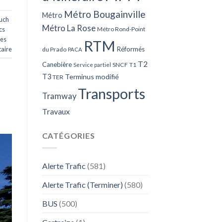
Métro Bougainville
Métro
uch
Métro La Rose
cs
Métro Rond-Point
des
RTM
aire
Réformés
du Prado
PACA
T2
Canebière
SNCF
T1
Service partiel
T3
Terminus modifié
TER
Transports
Tramway
Travaux
CATÉGORIES
Alerte Trafic
(581)
Alerte Trafic (Terminer)
(580)
BUS
(500)