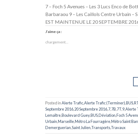
7 – Foch 5 Avenues – Les 3 Lucs Enco de Bot
Barbaraou 9 – Les Caillols Centre Urbai
EST MAINTENUE LE 20 SEPTEMBRE 2016 Des
J’aime ça :
chargement…
Posted in
Alerte Trafic
,
Alerte Trafic (Terminer)
,
BUS
,
R
Septembre 2016
,
20 Septembre 2016
,
7
,
7B
,
7T
,
9
,
Alerte 
Lemaître
,
Boulevard Guey
,
BUS
,
Déviation
,
Foch 5 Aven
Urbain
,
Marseille
,
Métro La Fourragère
,
Métro Saint Ba
Demerguerian
,
Saint Julien
,
Transports
,
Travaux