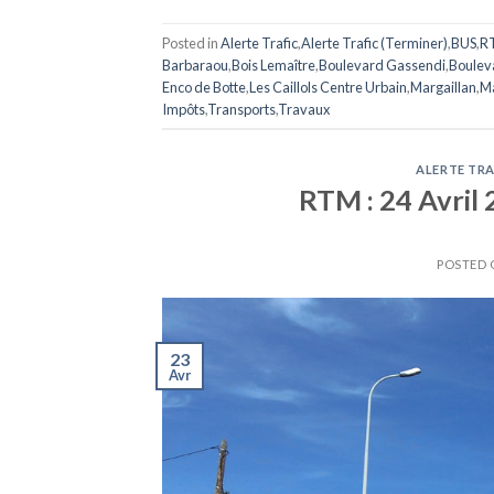
Posted in
Alerte Trafic
,
Alerte Trafic (Terminer)
,
BUS
,
R
Barbaraou
,
Bois Lemaître
,
Boulevard Gassendi
,
Boulev
Enco de Botte
,
Les Caillols Centre Urbain
,
Margaillan
,
Ma
Impôts
,
Transports
,
Travaux
ALERTE TRA
RTM : 24 Avril 2
POSTED
23
Avr