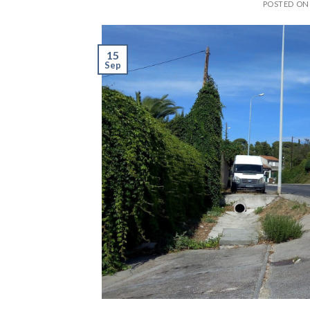
POSTED O
15
Sep