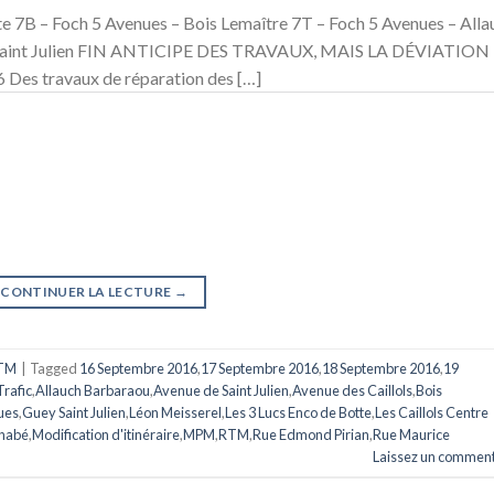
te 7B – Foch 5 Avenues – Bois Lemaître 7T – Foch 5 Avenues – Alla
n – Saint Julien FIN ANTICIPE DES TRAVAUX, MAIS LA DÉVIATION
 travaux de réparation des […]
CONTINUER LA LECTURE
→
TM
|
Tagged
16 Septembre 2016
,
17 Septembre 2016
,
18 Septembre 2016
,
19
Trafic
,
Allauch Barbaraou
,
Avenue de Saint Julien
,
Avenue des Caillols
,
Bois
ues
,
Guey Saint Julien
,
Léon Meisserel
,
Les 3 Lucs Enco de Botte
,
Les Caillols Centre
rnabé
,
Modification d'itinéraire
,
MPM
,
RTM
,
Rue Edmond Pirian
,
Rue Maurice
Laissez un comment