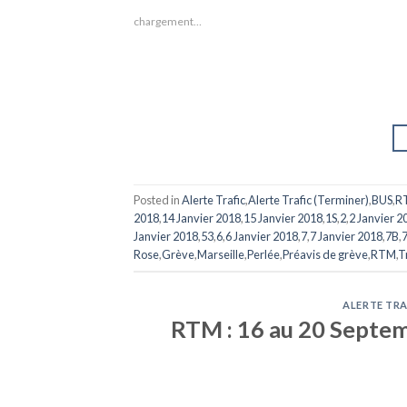
chargement…
Posted in
Alerte Trafic
,
Alerte Trafic (Terminer)
,
BUS
,
R
2018
,
14 Janvier 2018
,
15 Janvier 2018
,
1S
,
2
,
2 Janvier 2
Janvier 2018
,
53
,
6
,
6 Janvier 2018
,
7
,
7 Janvier 2018
,
7B
,
Rose
,
Grève
,
Marseille
,
Perlée
,
Préavis de grève
,
RTM
,
T
ALERTE TRA
RTM : 16 au 20 Septemb