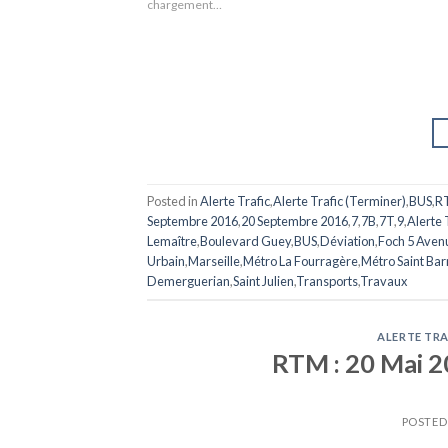
chargement…
Posted in
Alerte Trafic
,
Alerte Trafic (Terminer)
,
BUS
,
R
Septembre 2016
,
20 Septembre 2016
,
7
,
7B
,
7T
,
9
,
Alerte 
Lemaître
,
Boulevard Guey
,
BUS
,
Déviation
,
Foch 5 Aven
Urbain
,
Marseille
,
Métro La Fourragère
,
Métro Saint Ba
Demerguerian
,
Saint Julien
,
Transports
,
Travaux
ALERTE TRA
RTM : 20 Mai 20
POSTE