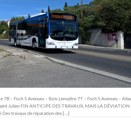
te 7B – Foch 5 Avenues – Bois Lemaître 7T – Foch 5 Avenues – Alla
n – Saint Julien FIN ANTICIPE DES TRAVAUX, MAIS LA DÉVIATION
 travaux de réparation des […]