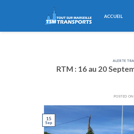
Skip
to
ACCUEIL
content
ALERTE TRA
RTM : 16 au 20 Septemb
POSTED O
15
Sep