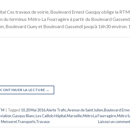
ital Ces travaux de voirie, Boulevard Ernest Gasquy oblige la RTM
ction du terminus Métro La Fourragère à partir du Boulevard Gassend
ien, Boulevard Guey et Boulevard Gassendi jusqu’à 16h30 environ. 
CONTINUER LA LECTURE
→
TM
|
Tagged
10
,
20 Mai 2016
,
Alerte Trafic
,
Avenue de Saint Julien
,
Boulevard Erne
viation
,
Gasquy Blanc
,
Les Caillols Hôpital
,
Marseille
,
Métro La Fourragère
,
Métro S
 Meisserel
,
Transports
,
Travaux
Laissez un comment