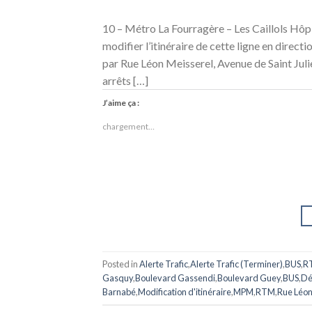
10 – Métro La Fourragère – Les Caillols Hôp
modifier l’itinéraire de cette ligne en dire
par Rue Léon Meisserel, Avenue de Saint Jul
arrêts […]
J’aime ça :
chargement…
Posted in
Alerte Trafic
,
Alerte Trafic (Terminer)
,
BUS
,
R
Gasquy
,
Boulevard Gassendi
,
Boulevard Guey
,
BUS
,
Dé
Barnabé
,
Modification d'itinéraire
,
MPM
,
RTM
,
Rue Léon