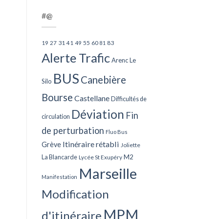
#@
27
31
49
55
60
83
19
41
81
Alerte Trafic
Arenc Le
BUS
Canebière
Silo
Bourse
Castellane
Difficultés de
Déviation
Fin
circulation
de perturbation
Fluo Bus
Itinéraire rétabli
Grève
Joliette
La Blancarde
M2
Lycée St Exupéry
Marseille
Manifestation
Modification
MPM
d'itinéraire