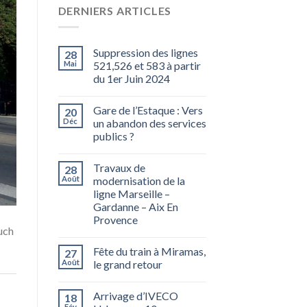
DERNIERS ARTICLES
Suppression des lignes
28
Mai
521,526 et 583 à partir
du 1er Juin 2024
Gare de l’Estaque : Vers
20
Déc
un abandon des services
publics ?
Travaux de
28
Août
modernisation de la
ligne Marseille –
Gardanne – Aix En
Provence
uch
Fête du train à Miramas,
27
Août
le grand retour
Arrivage d’IVECO
18
Fév