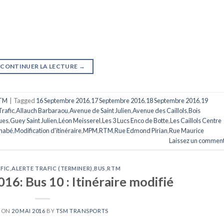
CONTINUER LA LECTURE
→
TM
|
Tagged
16 Septembre 2016
,
17 Septembre 2016
,
18 Septembre 2016
,
19
Trafic
,
Allauch Barbaraou
,
Avenue de Saint Julien
,
Avenue des Caillols
,
Bois
ues
,
Guey Saint Julien
,
Léon Meisserel
,
Les 3 Lucs Enco de Botte
,
Les Caillols Centre
rnabé
,
Modification d'itinéraire
,
MPM
,
RTM
,
Rue Edmond Pirian
,
Rue Maurice
Laissez un comment
FIC
,
ALERTE TRAFIC (TERMINER)
,
BUS
,
RTM
16: Bus 10 : Itinéraire modifié
D ON
20 MAI 2016
BY
TSM TRANSPORTS