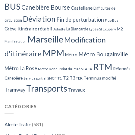
BUS
Canebière Bourse
Castellane
Difficultés de
Déviation
Fin de perturbation
circulation
Fluo Bus
Itinéraire rétabli
Grève
La Blancarde
M2
Joliette
Lycée St Exupéry
Marseille
Modification
Manifestation
MPM
d'itinéraire
Métro Bougainville
Métro
RTM
Métro La Rose
Réformés
Métro Rond-Point du Prado
PACA
T2
T3
Terminus modifié
Canebière
SNCF
T1
TER
Service partiel
Transports
Tramway
Travaux
CATÉGORIES
Alerte Trafic
(581)