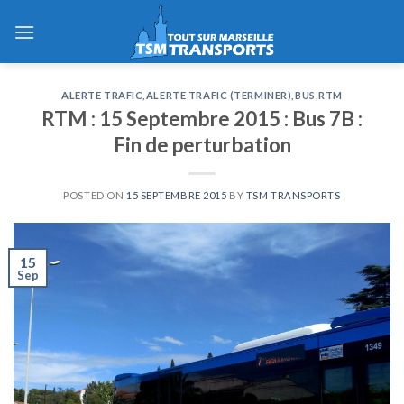
Skip
to
content
ALERTE TRAFIC
,
ALERTE TRAFIC (TERMINER)
,
BUS
,
RTM
RTM : 15 Septembre 2015 : Bus 7B :
Fin de perturbation
POSTED ON
15 SEPTEMBRE 2015
BY
TSM TRANSPORTS
15
Sep