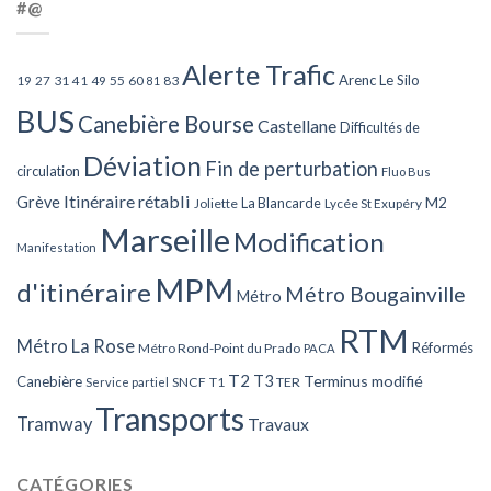
#@
Alerte Trafic
Arenc Le Silo
27
31
49
55
60
83
19
41
81
BUS
Canebière Bourse
Castellane
Difficultés de
Déviation
Fin de perturbation
circulation
Fluo Bus
Itinéraire rétabli
Grève
La Blancarde
M2
Joliette
Lycée St Exupéry
Marseille
Modification
Manifestation
MPM
d'itinéraire
Métro Bougainville
Métro
RTM
Métro La Rose
Réformés
Métro Rond-Point du Prado
PACA
T2
T3
Terminus modifié
Canebière
SNCF
T1
TER
Service partiel
Transports
Tramway
Travaux
CATÉGORIES