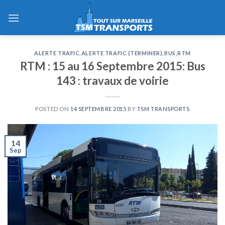
Skip
to
content
ALERTE TRAFIC
,
ALERTE TRAFIC (TERMINER)
,
BUS
,
RTM
RTM : 15 au 16 Septembre 2015: Bus
143 : travaux de voirie
POSTED ON
14 SEPTEMBRE 2015
BY
TSM TRANSPORTS
14
Sep