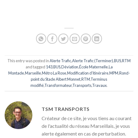
This entry was posted in
Alerte Trafic
,
Alerte Trafic (Terminer)
,
BUS
,
RTM
and tagged
143
,
BUS
,
Déviation
,
École Maternelle
,
La
Montade
,
Marseille
,
Métro La Rose
,
Modification d'itinéraire
,
MPM
,
Rond-
point du Stade Albert Monnet
,
RTM
,
Terminus
modifié
,
Transformateur
,
Transports
,
Travaux
.
TSM TRANSPORTS
Créateur de ce site, je vous tiens au courant
de l'actualité du réseau Marseillais, je vous
alerte également en cas de perturbation.