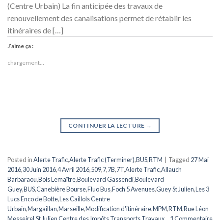
(Centre Urbain) La fin anticipée des travaux de
renouvellement des canalisations permet de rétablir les
itinéraires de […]
J’aime ça :
chargement…
CONTINUER LA LECTURE
→
Posted in
Alerte Trafic
,
Alerte Trafic (Terminer)
,
BUS
,
RTM
|
Tagged
27 Mai
2016
,
30 Juin 2016
,
4 Avril 2016
,
509
,
7
,
7B
,
7T
,
Alerte Trafic
,
Allauch
Barbaraou
,
Bois Lemaître
,
Boulevard Gassendi
,
Boulevard
Guey
,
BUS
,
Canebière Bourse
,
Fluo Bus
,
Foch 5 Avenues
,
Guey St Julien
,
Les 3
Lucs Enco de Botte
,
Les Caillols Centre
Urbain
,
Margaillan
,
Marseille
,
Modification d'itinéraire
,
MPM
,
RTM
,
Rue Léon
Messeirel
,
St Julien Centre des Impôts
,
Transports
,
Travaux
1
Commentaire