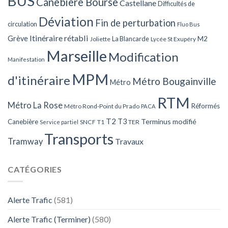
BUS
Canebière Bourse
Castellane
Difficultés de
Déviation
Fin de perturbation
circulation
Fluo Bus
Itinéraire rétabli
Grève
La Blancarde
M2
Joliette
Lycée St Exupéry
Marseille
Modification
Manifestation
MPM
d'itinéraire
Métro Bougainville
Métro
RTM
Métro La Rose
Réformés
Métro Rond-Point du Prado
PACA
T2
T3
Terminus modifié
Canebière
SNCF
T1
TER
Service partiel
Transports
Tramway
Travaux
CATÉGORIES
Alerte Trafic
(581)
Alerte Trafic (Terminer)
(580)