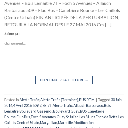
Avenues – Bois Lemaître 7T – Foch 5 Avenues – Allauch
Barbaraou 509 – Fluo Bus – Canebière Bourse – Les Caillols
(Centre Urbain) FIN ANTICIPÉE DE LA PERTURBATION,
RETOUR A LA NORMAL DES LE 27 MAI 2016 Ces […]
J’aime ça :
chargement…
CONTINUER LA LECTURE
→
Posted in
Alerte Trafic
,
Alerte Trafic (Terminer)
,
BUS
,
RTM
|
Tagged
30 Juin
2016
,
4 Avril 2016
,
509
,
7
,
7B
,
7T
,
Alerte Trafic
,
Allauch Barbaraou
,
Bois
Lemaître
,
Boulevard Gassendi
,
Boulevard Guey
,
BUS
,
Canebière
Bourse
,
Fluo Bus
,
Foch 5 Avenues
,
Guey St Julien
,
Les 3 Lucs Enco de Botte
,
Les
Caillols Centre Urbain
,
Margaillan
,
Marseille
,
Modification