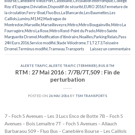
Bourse
,
Canebière Vieux Port
,
Castellane
,
Circulation interrompue
,
Collège
Roy d'Espagne
,
Déviation
,
Dispositif de sécurité
,
EURO 2016
,
Fermeture de
la circulation
,
Ferry-Boat
,
Fluo Bus
,
La Blancarde
,
Les Baumettes
,
Les
Caillols
,
Luminy
,
M1
,
M2
,
Madrague de
Montredon
,
Marseille
,
Marseilleveyre
,
Métro
,
Métro Bougainville
,
Métro La
Fourragère
,
Métro La Rose
,
Métro Rond-Point du Prado
,
Métro Sainte
Marguerite Dromel
,
Modification d'itinéraire
,
Noailles
,
Parking Relais
,
Pass
24H Euro 2016
,
Service modifié
,
Stade Vélodrome
,
T1
,
T2
,
T3
,
Teisseire
Dromel
,
Terminus modifié
,
Tramway
,
Transports
Laissez un commentaire
ALERTE TRAFIC
,
ALERTE TRAFIC (TERMINER)
,
BUS
,
RTM
RTM : 27 Mai 2016 : 7/7B/7T,509 : Fin de
perturbation
POSTED ON
26 MAI 2016
BY
TSM TRANSPORTS
7 – Foch 5 Avenues – Les 3 Lucs Enco de Botte 7B – Foch 5
Avenues – Bois Lemaître 7T – Foch 5 Avenues – Allauch
Barbaraou 509 – Fluo Bus – Canebière Bourse – Les Caillols