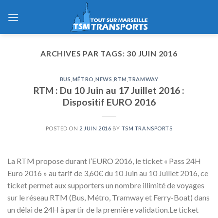
Skip
to
content
ARCHIVES PAR TAGS:
30 JUIN 2016
BUS
,
MÉTRO
,
NEWS
,
RTM
,
TRAMWAY
RTM : Du 10 Juin au 17 Juillet 2016 :
Dispositif EURO 2016
POSTED ON
2 JUIN 2016
BY
TSM TRANSPORTS
La RTM propose durant l’EURO 2016, le ticket « Pass 24H
Euro 2016 » au tarif de 3,60€ du 10 Juin au 10 Juillet 2016, ce
ticket permet aux supporters un nombre illimité de voyages
sur le réseau RTM (Bus, Métro, Tramway et Ferry-Boat) dans
un délai de 24H à partir de la première validation.Le ticket