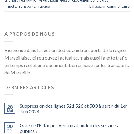
d'itinéraire
,
MPM
,
RTM
,
Rue Léon Messeirel
,
St Julien Centre des
Impôts
,
Transports
,
Travaux
Laissez un commentaire
A PROPOS DE NOUS
Bienvenue dans la section dédiée aux transports de la région
Marseillaise, ici retrouvez l’actualité, mais aussi l’alerte trafic
en temps réel et une documentation précise sur les transports
de Marseille.
DERNIERS ARTICLES
Suppression des lignes 521,526 et 583 à partir du 1er
28
Mai
Juin 2024
Gare de l’Estaque : Vers un abandon des services
20
Déc
publics ?