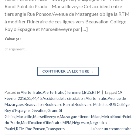
Rond Point du Prado – Marseilleveyre Cet accident entre
tiers angle Rue Ponson/Avenue de Mazargues oblige la RTM
à modifier l’itinéraire de ces lignes vers Beauvallon, Collège
Roy d’Espagne et Marseilleveyre par […]
J’aime ça :
chargement…
CONTINUER LA LECTURE
→
Posted in
Alerte Trafic
,
Alerte Trafic (Terminer)
,
BUS
,
RTM
|
Tagged
19
Février 2016
,
23
,
44
,
45
,
Accident de la circulation
,
Alerte Trafic
,
Avenue de
Mazargues
,
Beauvallon
,
Boulevard Barral
,
Boulevard Michelet
,
BUS
,
Collège
Roy d'Espagne
,
Dévation
,
Grand St
Giniez
,
Marseille
,
Marseilleveyre
,
Mazargue Etienne Milan
,
Métro Rond-Point
du Prado
,
Modification d'itinéraire
,
MPM
,
Négresko
,
Negresko
Paulet
,
RTM
,
Rue Ponson
,
Transports
Laissez un commentaire