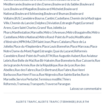
Méditerranée
,
Boulevard des Dames
,
Boulevard du Sablier
,
Boulevard
Luce
,
Boulevard Magallon
,
Boulevard Michelet
,
Boulevard
National
,
Boulevard Schloesing
,
Boulevard Shuman
,
Boulevard
Voltaire
,
BUS
,
Canebière Bourse
,
Cantini
,
Castellane
,
Chemin de la Madrague
Ville
,
Chemin du Lancier
,
Delphes
,
Déviation
,
Estrangin Puget
,
Euromed
Arenc
,
Gare Saint Charles
,
Grand' Rue
,
Joliette
,
Le
Pharo
,
Manifestation
,
Marseille
,
Métro 5 Avenues
,
Métro Bougainville
,
Métro
Castellane
,
Métro National
,
Métro Rond-Point du Prado
,
Modification
d'itinéraire
,
MPM
,
MuCEM Saint Jean
,
Pharo Catalans
,
Place de La
Joliette
,
Place du 4 Septembre
,
Place Louis Bonnefon
,
Place Marceau
,
Place
Notre Dame du Mont
,
Puget Estrangin
,
Quai du Lazaret
,
Réformés
Canebière
,
Rond-Point du Prado
,
RTM
,
Rue Augustin Aubert
,
Rue Aviateur
Lebrix
,
Rue Belle de Mai
,
Rue Bir Hakeim
,
Rue Bonneterie
,
Rue Caisserie
,
Rue
de la grande Armée
,
Rue de la République
,
Rue de Lyon
,
Rue des
Abeilles
,
Rue des Fabres
,
Rue Dr.Bertrand
,
Rue Fabre
,
Rue Henri
Barbusse
,
Rue Henri Fiocca
,
Rue Négresko
,
Rue Sainte Barbe
,
Run in
Marseille
,
Service Perturbé
,
Terminus modifié
,
Thiers
Réformés
,
Tramway
,
Transports
,
Traverse Parangon
Laissez un commentaire
ALERTE TRAFIC
,
ALERTE TRAFIC (TERMINER)
,
BUS
,
RTM