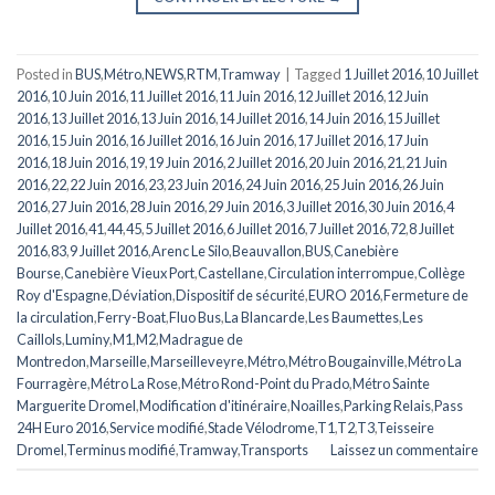
Posted in
BUS
,
Métro
,
NEWS
,
RTM
,
Tramway
|
Tagged
1 Juillet 2016
,
10 Juillet
2016
,
10 Juin 2016
,
11 Juillet 2016
,
11 Juin 2016
,
12 Juillet 2016
,
12 Juin
2016
,
13 Juillet 2016
,
13 Juin 2016
,
14 Juillet 2016
,
14 Juin 2016
,
15 Juillet
2016
,
15 Juin 2016
,
16 Juillet 2016
,
16 Juin 2016
,
17 Juillet 2016
,
17 Juin
2016
,
18 Juin 2016
,
19
,
19 Juin 2016
,
2 Juillet 2016
,
20 Juin 2016
,
21
,
21 Juin
2016
,
22
,
22 Juin 2016
,
23
,
23 Juin 2016
,
24 Juin 2016
,
25 Juin 2016
,
26 Juin
2016
,
27 Juin 2016
,
28 Juin 2016
,
29 Juin 2016
,
3 Juillet 2016
,
30 Juin 2016
,
4
Juillet 2016
,
41
,
44
,
45
,
5 Juillet 2016
,
6 Juillet 2016
,
7 Juillet 2016
,
72
,
8 Juillet
2016
,
83
,
9 Juillet 2016
,
Arenc Le Silo
,
Beauvallon
,
BUS
,
Canebière
Bourse
,
Canebière Vieux Port
,
Castellane
,
Circulation interrompue
,
Collège
Roy d'Espagne
,
Déviation
,
Dispositif de sécurité
,
EURO 2016
,
Fermeture de
la circulation
,
Ferry-Boat
,
Fluo Bus
,
La Blancarde
,
Les Baumettes
,
Les
Caillols
,
Luminy
,
M1
,
M2
,
Madrague de
Montredon
,
Marseille
,
Marseilleveyre
,
Métro
,
Métro Bougainville
,
Métro La
Fourragère
,
Métro La Rose
,
Métro Rond-Point du Prado
,
Métro Sainte
Marguerite Dromel
,
Modification d'itinéraire
,
Noailles
,
Parking Relais
,
Pass
24H Euro 2016
,
Service modifié
,
Stade Vélodrome
,
T1
,
T2
,
T3
,
Teisseire
Dromel
,
Terminus modifié
,
Tramway
,
Transports
Laissez un commentaire