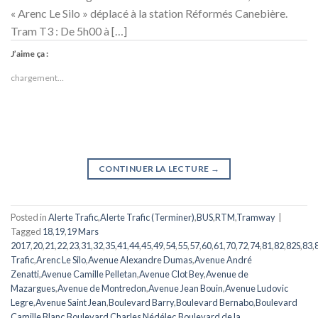
« Arenc Le Silo » déplacé à la station Réformés Canebière.
Tram T3 : De 5h00 à […]
J’aime ça :
chargement…
CONTINUER LA LECTURE
→
Posted in
Alerte Trafic
,
Alerte Trafic (Terminer)
,
BUS
,
RTM
,
Tramway
|
Tagged
18
,
19
,
19 Mars
2017
,
20
,
21
,
22
,
23
,
31
,
32
,
35
,
41
,
44
,
45
,
49
,
54
,
55
,
57
,
60
,
61
,
70
,
72
,
74
,
81
,
82
,
82S
,
83
,
Trafic
,
Arenc Le Silo
,
Avenue Alexandre Dumas
,
Avenue André
Zenatti
,
Avenue Camille Pelletan
,
Avenue Clot Bey
,
Avenue de
Mazargues
,
Avenue de Montredon
,
Avenue Jean Bouin
,
Avenue Ludovic
Legre
,
Avenue Saint Jean
,
Boulevard Barry
,
Boulevard Bernabo
,
Boulevard
Camille Blanc
,
Boulevard Charles Nédélec
,
Boulevard de la