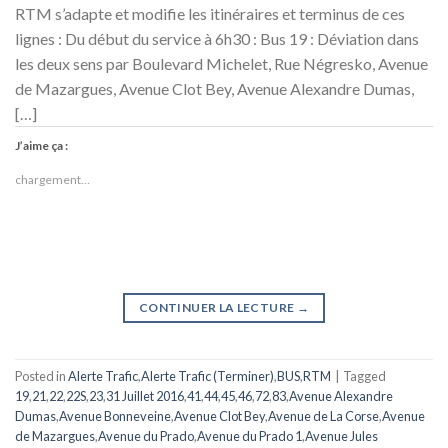
RTM s’adapte et modifie les itinéraires et terminus de ces
lignes : Du début du service à 6h30 : Bus 19 : Déviation dans
les deux sens par Boulevard Michelet, Rue Négresko, Avenue
de Mazargues, Avenue Clot Bey, Avenue Alexandre Dumas,
[…]
J’aime ça :
chargement…
CONTINUER LA LECTURE
→
Posted in
Alerte Trafic
,
Alerte Trafic (Terminer)
,
BUS
,
RTM
|
Tagged
19
,
21
,
22
,
22S
,
23
,
31 Juillet 2016
,
41
,
44
,
45
,
46
,
72
,
83
,
Avenue Alexandre
Dumas
,
Avenue Bonneveine
,
Avenue Clot Bey
,
Avenue de La Corse
,
Avenue
de Mazargues
,
Avenue du Prado
,
Avenue du Prado 1
,
Avenue Jules