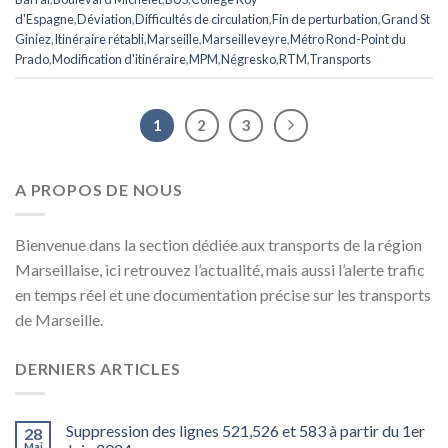
d'Espagne
,
Déviation
,
Difficultés de circulation
,
Fin de perturbation
,
Grand St
Giniez
,
Itinéraire rétabli
,
Marseille
,
Marseilleveyre
,
Métro Rond-Point du
Prado
,
Modification d'itinéraire
,
MPM
,
Négresko
,
RTM
,
Transports
1
2
3
A PROPOS DE NOUS
Bienvenue dans la section dédiée aux transports de la région
Marseillaise, ici retrouvez l’actualité, mais aussi l’alerte trafic
en temps réel et une documentation précise sur les transports
de Marseille.
DERNIERS ARTICLES
Suppression des lignes 521,526 et 583 à partir du 1er
28
Mai