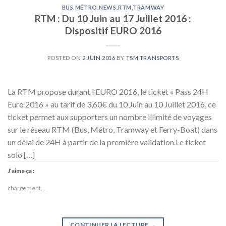
BUS
,
MÉTRO
,
NEWS
,
RTM
,
TRAMWAY
RTM : Du 10 Juin au 17 Juillet 2016 :
Dispositif EURO 2016
POSTED ON
2 JUIN 2016
BY
TSM TRANSPORTS
La RTM propose durant l’EURO 2016, le ticket « Pass 24H
Euro 2016 » au tarif de 3,60€ du 10 Juin au 10 Juillet 2016, ce
ticket permet aux supporters un nombre illimité de voyages
sur le réseau RTM (Bus, Métro, Tramway et Ferry-Boat) dans
un délai de 24H à partir de la première validation.Le ticket
solo […]
J’aime ça :
chargement…
CONTINUER LA LECTURE
→