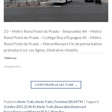
23 – Métro Rond Point du Prado – Beauvallon 44 – Métro
Rond Point du Prado – Collège Roy d’Espagne 45 – Métro
Rond Point du Prado – Marseilleveyre Fin de perturbation
prématuré sur ces lignes, itinéraires rétablis.
J’aime ça :
chargement…
CONTINUER LA LECTURE
→
Posted in
Alerte Trafic
,
Alerte Trafic (Terminer)
,
BUS
,
RTM
|
Tagged
1
Octobre 2015
,
23
,
44
,
45
,
Alerte Trafic
,
Beauvallon
,
Boulevard
Barral
,
Boulevard Michelet
,
BUS
,
Collège Roy