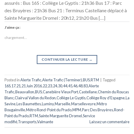
assurés : Bus 16S : Collège Le Gyptis : 21h36 Bus 17 : Parc
des Bruyères : 21h36 Bus 21 : Terminus Castellane déplacé à
Sainte Marguerite Dromel : 20h12, 21h20 Bus […]
J’aime ça :
chargement…
CONTINUER LA LECTURE
→
Posted in
Alerte Trafic
,
Alerte Trafic (Terminer)
,
BUS
,
RTM
|
Tagged
16S
,
17
,
21
,
21 Juin 2016
,
22
,
23
,
24
,
30
,
44
,
45
,
46
,
48
,
83
,
Alerte
Trafic
,
Beauvallon
,
BUS
,
Canebière Vieux Port
,
Castellane
,
Chemin du Roucas
Blanc
,
Clairval Vallon du Redon
,
Collège Le Gyptis
,
Collège Roy d'Espagne
,
La
Savine
,
Les Baumettes
,
Luminy
,
Marseille
,
Marselleveyre
,
Métro
Bougainville
,
Métro Rond-Point du Prado
,
MPM
,
Parc Des Bruyères
,
Rond-
Point du Prado
,
RTM
,
Sainte Marguerite Dromel
,
Service
modifié
,
Transports
,
Valmante
Laissez un commentaire