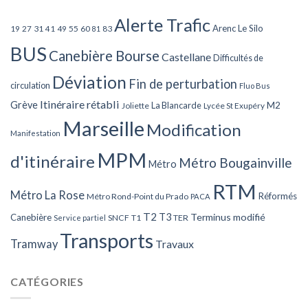
Alerte Trafic
Arenc Le Silo
27
31
49
55
60
83
19
41
81
BUS
Canebière Bourse
Castellane
Difficultés de
Déviation
Fin de perturbation
circulation
Fluo Bus
Itinéraire rétabli
Grève
La Blancarde
M2
Joliette
Lycée St Exupéry
Marseille
Modification
Manifestation
MPM
d'itinéraire
Métro Bougainville
Métro
RTM
Métro La Rose
Réformés
Métro Rond-Point du Prado
PACA
T2
T3
Terminus modifié
Canebière
SNCF
T1
TER
Service partiel
Transports
Tramway
Travaux
CATÉGORIES