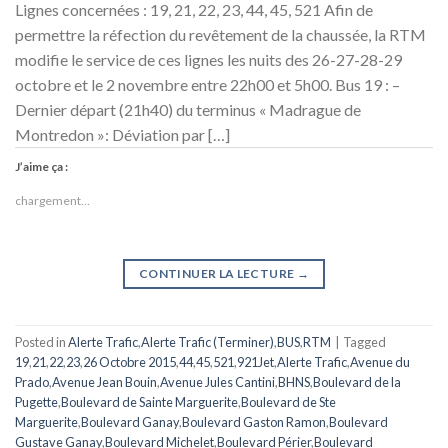
Lignes concernées : 19, 21, 22, 23, 44, 45, 521 Afin de
permettre la réfection du revêtement de la chaussée, la RTM
modifie le service de ces lignes les nuits des 26-27-28-29
octobre et le 2 novembre entre 22h00 et 5h00. Bus 19 : –
Dernier départ (21h40) du terminus « Madrague de
Montredon »: Déviation par […]
J’aime ça :
chargement…
CONTINUER LA LECTURE
→
Posted in
Alerte Trafic
,
Alerte Trafic (Terminer)
,
BUS
,
RTM
|
Tagged
19
,
21
,
22
,
23
,
26 Octobre 2015
,
44
,
45
,
521
,
921Jet
,
Alerte Trafic
,
Avenue du
Prado
,
Avenue Jean Bouin
,
Avenue Jules Cantini
,
BHNS
,
Boulevard de la
Pugette
,
Boulevard de Sainte Marguerite
,
Boulevard de Ste
Marguerite
,
Boulevard Ganay
,
Boulevard Gaston Ramon
,
Boulevard
Gustave Ganay
,
Boulevard Michelet
,
Boulevard Périer
,
Boulevard