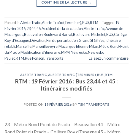
CONTINUER LA LECTURE
→
Posted in
Alerte Trafic
,
Alerte Trafic (Terminer)
,
BUS
,
RTM
|
Tagged
19
Février 2016
,
23
,
44
,
45
,
Accident de la circulation
,
Alerte Trafic
,
Avenue de
Mazargues
,
Beauvallon
,
Boulevard Barral
,
Boulevard Michelet
,
BUS
,
Collège
Roy d'Espagne
,
Dévation
,
Fin de perturbation
,
Grand St Giniez
,
Itinéraire
rétabli
,
Marseille
,
Marseilleveyre
,
Mazargue Etienne Milan
,
Métro Rond-Point
du Prado
,
Modification d'itinéraire
,
MPM
,
Négresko
,
Negresko
Paulet
,
RTM
,
Rue Ponson
,
Transports
Laissez un commentaire
ALERTE TRAFIC
,
ALERTE TRAFIC (TERMINER)
,
BUS
,
RTM
RTM : 19 Février 2016 : Bus 23,44 et 45 :
Itinéraires modifiés
POSTED ON
19 FÉVRIER 2016
BY
TSM TRANSPORTS
23 – Métro Rond Point du Prado – Beauvallon 44 – Métro
Rond Point du Prado – Collège Roy d’Espagne 45 – Métro