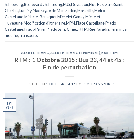
Schloesing
,
Boulevards Schlœsing
,
BUS
,
Déviation
,
Fluo Bus
,
Gare Saint
Charles
,
Luminy
,
Madrague de Montredon
,
Marseille
,
Métro
Castellane
,
Michelet Bousquet
,
Michelet Ganay
,
Michelet
Huveaune
,
Modification d'itinéraire
,
MPM
,
Place Castellane
,
Prado
Castellane
,
Prado Périer
,
Prado Saint Giniez
,
RTM
,
Rue Paradis
,
Terminus
modifié
,
Transports
ALERTE TRAFIC
,
ALERTE TRAFIC (TERMINER)
,
BUS
,
RTM
RTM : 1 Octobre 2015 : Bus 23, 44 et 45 :
Fin de perturbation
POSTED ON
1 OCTOBRE 2015
BY
TSM TRANSPORTS
01
Oct