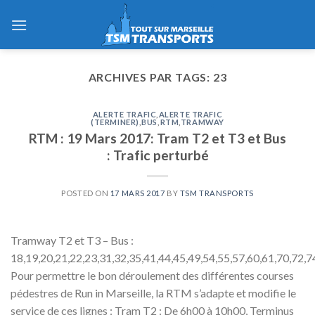
Skip
to
content
ARCHIVES PAR TAGS:
23
ALERTE TRAFIC
,
ALERTE TRAFIC
(TERMINER)
,
BUS
,
RTM
,
TRAMWAY
RTM : 19 Mars 2017: Tram T2 et T3 et Bus
: Trafic perturbé
POSTED ON
17 MARS 2017
BY
TSM TRANSPORTS
Tramway T2 et T3 – Bus :
18,19,20,21,22,23,31,32,35,41,44,45,49,54,55,57,60,61,70,72,7
Pour permettre le bon déroulement des différentes courses
pédestres de Run in Marseille, la RTM s’adapte et modifie le
service de ces lignes : Tram T2 : De 6h00 à 10h00, Terminus