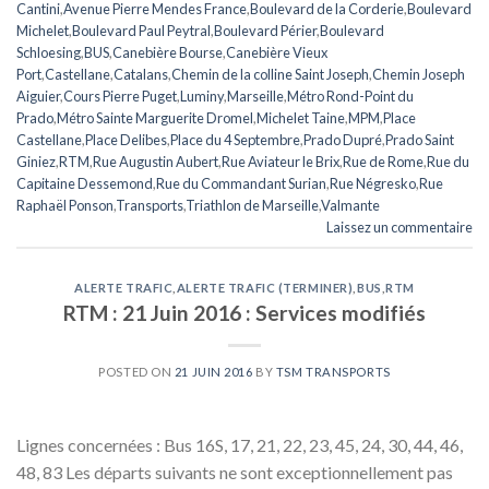
Cantini
,
Avenue Pierre Mendes France
,
Boulevard de la Corderie
,
Boulevard
Michelet
,
Boulevard Paul Peytral
,
Boulevard Périer
,
Boulevard
Schloesing
,
BUS
,
Canebière Bourse
,
Canebière Vieux
Port
,
Castellane
,
Catalans
,
Chemin de la colline Saint Joseph
,
Chemin Joseph
Aiguier
,
Cours Pierre Puget
,
Luminy
,
Marseille
,
Métro Rond-Point du
Prado
,
Métro Sainte Marguerite Dromel
,
Michelet Taine
,
MPM
,
Place
Castellane
,
Place Delibes
,
Place du 4 Septembre
,
Prado Dupré
,
Prado Saint
Giniez
,
RTM
,
Rue Augustin Aubert
,
Rue Aviateur le Brix
,
Rue de Rome
,
Rue du
Capitaine Dessemond
,
Rue du Commandant Surian
,
Rue Négresko
,
Rue
Raphaël Ponson
,
Transports
,
Triathlon de Marseille
,
Valmante
Laissez un commentaire
ALERTE TRAFIC
,
ALERTE TRAFIC (TERMINER)
,
BUS
,
RTM
RTM : 21 Juin 2016 : Services modifiés
POSTED ON
21 JUIN 2016
BY
TSM TRANSPORTS
Lignes concernées : Bus 16S, 17, 21, 22, 23, 45, 24, 30, 44, 46,
48, 83 Les départs suivants ne sont exceptionnellement pas