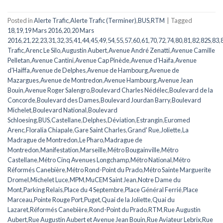
Posted in
Alerte Trafic
,
Alerte Trafic (Terminer)
,
BUS
,
RTM
|
Tagged
18
,
19
,
19 Mars 2016
,
20
,
20 Mars
2016
,
21
,
22
,
23
,
31
,
32
,
35
,
41
,
44
,
45
,
49
,
54
,
55
,
57
,
60
,
61
,
70
,
72
,
74
,
80
,
81
,
82
,
82S
,
83
,
Trafic
,
Arenc Le Silo
,
Augustin Aubert
,
Avenue André Zenatti
,
Avenue Camille
Pelletan
,
Avenue Cantini
,
Avenue Cap Pinède
,
Avenue d'Haïfa
,
Avenue
d'Haiffa
,
Avenue de Delphes
,
Avenue de Hambourg
,
Avenue de
Mazargues
,
Avenue de Montredon
,
Avenue Hambourg
,
Avenue Jean
Bouin
,
Avenue Roger Salengro
,
Boulevard Charles Nédélec
,
Boulevard de la
Concorde
,
Boulevard des Dames
,
Boulevard Jourdan Barry
,
Boulevard
Michelet
,
Boulevard National
,
Boulevard
Schloesing
,
BUS
,
Castellane
,
Delphes
,
Déviation
,
Estrangin
,
Euromed
Arenc
,
Floralia Chiapale
,
Gare Saint Charles
,
Grand' Rue
,
Joliette
,
La
Madrague de Montredon
,
Le Pharo
,
Madrague de
Montredon
,
Manifestation
,
Marseille
,
Métro Bougainville
,
Métro
Castellane
,
Métro Cinq Avenues Longchamp
,
Métro National
,
Métro
Réformés Canebière
,
Métro Rond-Point du Prado
,
Métro Sainte Marguerite
Dromel
,
Michelet Luce
,
MPM
,
MuCEM Saint Jean
,
Notre Dame du
Mont
,
Parking Relais
,
Place du 4 Septembre
,
Place Général Ferrié
,
Place
Marceau
,
Pointe Rouge Port
,
Puget
,
Quai de la Joliette
,
Quai du
Lazaret
,
Réformés Canebière
,
Rond-Point du Prado
,
RTM
,
Rue Augustin
Aubert
,
Rue Augustin Aubert et Avenue Jean Bouin
,
Rue Aviateur Lebrix
,
Rue