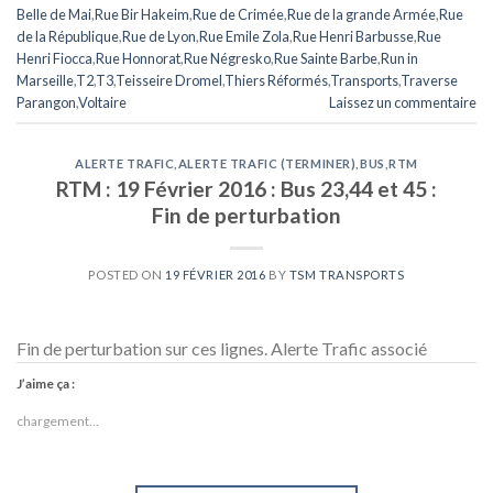
Belle de Mai
,
Rue Bir Hakeim
,
Rue de Crimée
,
Rue de la grande Armée
,
Rue
de la République
,
Rue de Lyon
,
Rue Emile Zola
,
Rue Henri Barbusse
,
Rue
Henri Fiocca
,
Rue Honnorat
,
Rue Négresko
,
Rue Sainte Barbe
,
Run in
Marseille
,
T2
,
T3
,
Teisseire Dromel
,
Thiers Réformés
,
Transports
,
Traverse
Parangon
,
Voltaire
Laissez un commentaire
ALERTE TRAFIC
,
ALERTE TRAFIC (TERMINER)
,
BUS
,
RTM
RTM : 19 Février 2016 : Bus 23,44 et 45 :
Fin de perturbation
POSTED ON
19 FÉVRIER 2016
BY
TSM TRANSPORTS
Fin de perturbation sur ces lignes. Alerte Trafic associé
J’aime ça :
chargement…