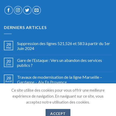
DERNIERS ARTICLES
Suppression des lignes 521,526 et 583 à partir du 1er
28
Mai
Juin 2024
Gare de l’Estaque : Vers un abandon des services
20
Déc
publics ?
Travaux de modernisation de la ligne Marseille –
28
Août
Gardanne – Aix En Provence
Ce site utilise des cookies pour vous offrir une meilleure
Fête du train à Miramas, le grand retour
27
expérience de navigation. En naviguant sur ce site, vous
Août
acceptez notre utilisation des cookies.
ACCEPT
Copyright 2026 © TSM TRANSPORTS