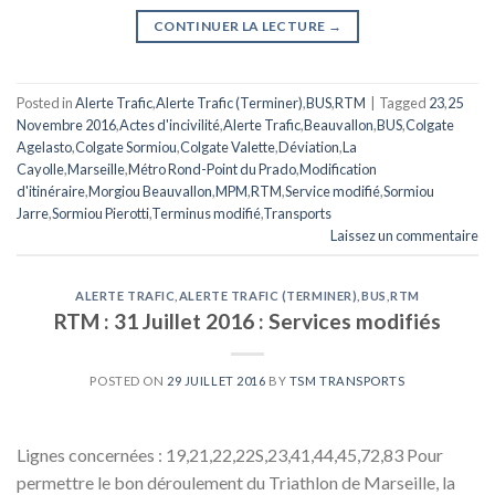
CONTINUER LA LECTURE
→
Posted in
Alerte Trafic
,
Alerte Trafic (Terminer)
,
BUS
,
RTM
|
Tagged
23
,
25
Novembre 2016
,
Actes d'incivilité
,
Alerte Trafic
,
Beauvallon
,
BUS
,
Colgate
Agelasto
,
Colgate Sormiou
,
Colgate Valette
,
Déviation
,
La
Cayolle
,
Marseille
,
Métro Rond-Point du Prado
,
Modification
d'itinéraire
,
Morgiou Beauvallon
,
MPM
,
RTM
,
Service modifié
,
Sormiou
Jarre
,
Sormiou Pierotti
,
Terminus modifié
,
Transports
Laissez un commentaire
ALERTE TRAFIC
,
ALERTE TRAFIC (TERMINER)
,
BUS
,
RTM
RTM : 31 Juillet 2016 : Services modifiés
POSTED ON
29 JUILLET 2016
BY
TSM TRANSPORTS
Lignes concernées : 19,21,22,22S,23,41,44,45,72,83 Pour
permettre le bon déroulement du Triathlon de Marseille, la