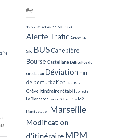
#@
27
31
49
55
60
83
19
41
81
Alerte Trafic
Arenc Le
BUS
Canebière
Silo
aire
Bourse
Castellane
Difficultés de
Déviation
Fin
circulation
de perturbation
Fluo Bus
Itinéraire rétabli
Grève
Joliette
La Blancarde
M2
Lycée St Exupéry
Marseille
Manifestation
la
Modification
nts
MPM
d'itinéraire