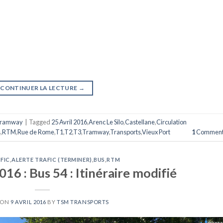
CONTINUER LA LECTURE
→
ramway
|
Tagged
25 Avril 2016
,
Arenc Le Silo
,
Castellane
,
Circulation
s
,
RTM
,
Rue de Rome
,
T1
,
T2
,
T3
,
Tramway
,
Transports
,
Vieux Port
1
Comment
FIC
,
ALERTE TRAFIC (TERMINER)
,
BUS
,
RTM
016 : Bus 54 : Itinéraire modifié
 ON
9 AVRIL 2016
BY
TSM TRANSPORTS