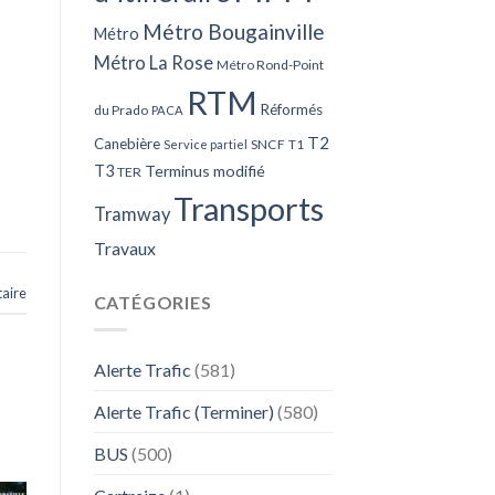
Métro Bougainville
Métro
Métro La Rose
Métro Rond-Point
RTM
Réformés
du Prado
PACA
T2
Canebière
SNCF
T1
Service partiel
T3
Terminus modifié
TER
Transports
Tramway
Travaux
aire
CATÉGORIES
Alerte Trafic
(581)
Alerte Trafic (Terminer)
(580)
BUS
(500)