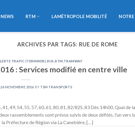
NEWS
RTM
LAMÉTROPOLE MOBILITÉ
NOTRE 
ARCHIVES PAR TAGS:
RUE DE ROME
LERTE TRAFIC (TERMINER)
,
BUS
,
RTM
,
TRAMWAY
6 : Services modifié en centre ville
N
26 NOVEMBRE 2016
BY
TSM TRANSPORTS
 41, 49, 54, 55, 57, 60, 61, 80, 81, 82/82S, 83 Dès 14h00, Quai de l
deux rassemblements sont prévus suivis de deux défilés, l’un vers l
rs la Préfecture de Région via La Canebière, […]