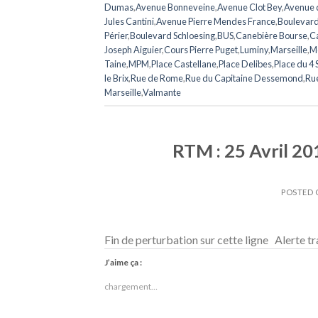
Dumas
,
Avenue Bonneveine
,
Avenue Clot Bey
,
Avenue 
Jules Cantini
,
Avenue Pierre Mendes France
,
Boulevard
Périer
,
Boulevard Schloesing
,
BUS
,
Canebière Bourse
,
Ca
Joseph Aiguier
,
Cours Pierre Puget
,
Luminy
,
Marseille
,
M
Taine
,
MPM
,
Place Castellane
,
Place Delibes
,
Place du 4
le Brix
,
Rue de Rome
,
Rue du Capitaine Dessemond
,
Ru
Marseille
,
Valmante
RTM : 25 Avril 201
POSTED
Fin de perturbation sur cette ligne Alerte tr
J’aime ça :
chargement…