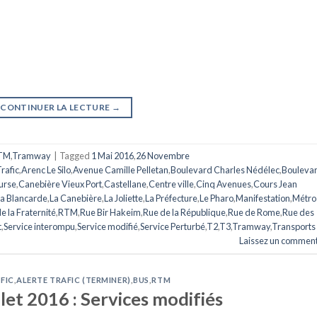
CONTINUER LA LECTURE
→
TM
,
Tramway
|
Tagged
1 Mai 2016
,
26 Novembre
Trafic
,
Arenc Le Silo
,
Avenue Camille Pelletan
,
Boulevard Charles Nédélec
,
Bouleva
urse
,
Canebière Vieux Port
,
Castellane
,
Centre ville
,
Cinq Avenues
,
Cours Jean
La Blancarde
,
La Canebière
,
La Joliette
,
La Préfecture
,
Le Pharo
,
Manifestation
,
Métro
e la Fraternité
,
RTM
,
Rue Bir Hakeim
,
Rue de la République
,
Rue de Rome
,
Rue des
t
,
Service interompu
,
Service modifié
,
Service Perturbé
,
T2
,
T3
,
Tramway
,
Transports
Laissez un comment
FIC
,
ALERTE TRAFIC (TERMINER)
,
BUS
,
RTM
llet 2016 : Services modifiés