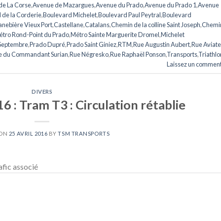
de La Corse
,
Avenue de Mazargues
,
Avenue du Prado
,
Avenue du Prado 1
,
Avenue
 de la Corderie
,
Boulevard Michelet
,
Boulevard Paul Peytral
,
Boulevard
nebière Vieux Port
,
Castellane
,
Catalans
,
Chemin de la colline Saint Joseph
,
Chemi
étro Rond-Point du Prado
,
Métro Sainte Marguerite Dromel
,
Michelet
 Septembre
,
Prado Dupré
,
Prado Saint Giniez
,
RTM
,
Rue Augustin Aubert
,
Rue Aviate
e du Commandant Surian
,
Rue Négresko
,
Rue Raphaël Ponson
,
Transports
,
Triathlo
Laissez un comment
DIVERS
6 : Tram T3 : Circulation rétablie
 ON
25 AVRIL 2016
BY
TSM TRANSPORTS
afic associé