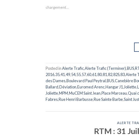
chargement…
Posted in
Alerte Trafic
,
Alerte Trafic (Terminer)
,
BUS
,
R
2016
,
35
,
41
,
49
,
54
,
55
,
57
,
60
,
61
,
80
,
81
,
82
,
82S
,
83
,
Alerte 
des Dames
,
Boulevard Paul Peytral
,
BUS
,
Canebière Bo
Ballard
,
Déviation
,
Euromed Arenc
,
Hangar J1
,
Joliette
,
Joliette
,
MPM
,
MuCEM Saint Jean
,
Place Marceau
,
Quai d
Fabres
,
Rue Henri Barbusse
,
Rue Sainte Barbe
,
Saint Jus
ALERTE TRA
RTM : 31 Jui