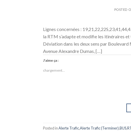
POSTED 
Lignes concernées : 19,21,22,22S,23,41,44,4
la RTM s’adapte et modifie les itinéraires et
Déviation dans les deux sens par Boulevard
Avenue Alexandre Dumas, […]
J’aime ça :
chargement…
Posted in
Alerte Trafic
,
Alerte Trafic (Terminer)
,
BUS
,
R