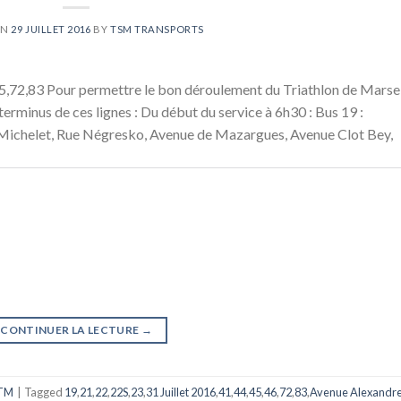
ON
29 JUILLET 2016
BY
TSM TRANSPORTS
5,72,83 Pour permettre le bon déroulement du Triathlon de Marsei
 terminus de ces lignes : Du début du service à 6h30 : Bus 19 :
 Michelet, Rue Négresko, Avenue de Mazargues, Avenue Clot Bey,
CONTINUER LA LECTURE
→
TM
|
Tagged
19
,
21
,
22
,
22S
,
23
,
31 Juillet 2016
,
41
,
44
,
45
,
46
,
72
,
83
,
Avenue Alexandr