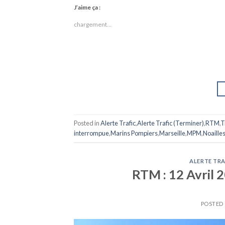
J’aime ça :
chargement…
Posted in
Alerte Trafic
,
Alerte Trafic (Terminer)
,
RTM
,
T
interrompue
,
Marins Pompiers
,
Marseille
,
MPM
,
Noaille
ALERTE TRA
RTM : 12 Avril 2
POSTED