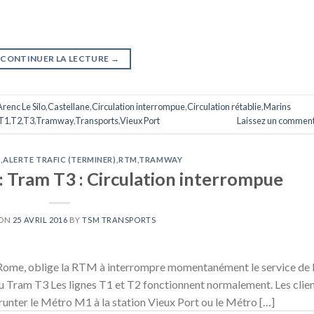
CONTINUER LA LECTURE
→
Arenc Le Silo
,
Castellane
,
Circulation interrompue
,
Circulation rétablie
,
Marins
T1
,
T2
,
T3
,
Tramway
,
Transports
,
Vieux Port
Laissez un comment
C
,
ALERTE TRAFIC (TERMINER)
,
RTM
,
TRAMWAY
: Tram T3 : Circulation interrompue
 ON
25 AVRIL 2016
BY
TSM TRANSPORTS
 Rome, oblige la RTM à interrompre momentanément le service de 
du Tram T3 Les lignes T1 et T2 fonctionnent normalement. Les clie
runter le Métro M1 à la station Vieux Port ou le Métro […]