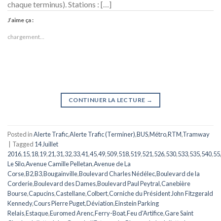
chaque terminus). Stations : […]
J’aime ça :
chargement…
CONTINUER LA LECTURE
→
Posted in
Alerte Trafic
,
Alerte Trafic (Terminer)
,
BUS
,
Métro
,
RTM
,
Tramway
|
Tagged
14 Juillet
2016
,
15
,
18
,
19
,
21
,
31
,
32
,
33
,
41
,
45
,
49
,
509
,
518
,
519
,
521
,
526
,
530
,
533
,
535
,
540
,
55
Le Silo
,
Avenue Camille Pelletan
,
Avenue de La
Corse
,
B2
,
B3
,
Bougainville
,
Boulevard Charles Nédélec
,
Boulevard de la
Corderie
,
Boulevard des Dames
,
Boulevard Paul Peytral
,
Canebière
Bourse
,
Capucins
,
Castellane
,
Colbert
,
Corniche du Président John Fitzgerald
Kennedy
,
Cours Pierre Puget
,
Déviation
,
Einstein Parking
Relais
,
Estaque
,
Euromed Arenc
,
Ferry-Boat
,
Feu d'Artifice
,
Gare Saint