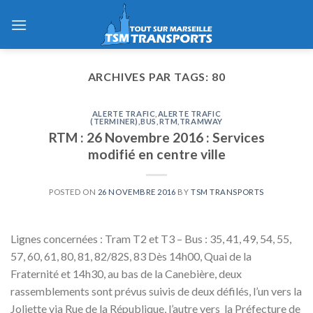
Skip
to
content
ARCHIVES PAR TAGS:
80
ALERTE TRAFIC
,
ALERTE TRAFIC
(TERMINER)
,
BUS
,
RTM
,
TRAMWAY
RTM : 26 Novembre 2016 : Services
modifié en centre ville
POSTED ON
26 NOVEMBRE 2016
BY
TSM TRANSPORTS
Lignes concernées : Tram T2 et T3 – Bus : 35, 41, 49, 54, 55,
57, 60, 61, 80, 81, 82/82S, 83 Dès 14h00, Quai de la
Fraternité et 14h30, au bas de la Canebière, deux
rassemblements sont prévus suivis de deux défilés, l’un vers la
Joliette via Rue de la République, l’autre vers la Préfecture de