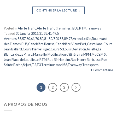
CONTINUER LA LECTURE
→
Posted in
Alerte Trafic
,
Alerte Trafic (Terminer)
,
BUS
,
RTM
,
Tramway
|
Tagged
30 Janvier 2016
,
31
,
32
,
41
,
49
,
5
Avenues
,
55
,
57
,
60
,
61
,
70
,
80
,
81
,
82/82S
,
83
,
89
,
97
,
Arenc Le Silo
,
Boulevard
des Dames
,
BUS
,
Canebière Bourse
,
Canebière Vieux Port
,
Castellane
,
Cours
Jean Ballard
,
Cours Pierre Puget
,
Cours St Louis
,
Déviation
,
Joliette
,
La
Blancarde
,
Le Pharo
,
Marseille
,
Modification d'itinéraire
,
MPM
,
MuCEM St
Jean
,
Place de La Joliette
,
RTM
,
Rue Bir Hakeim
,
Rue Henry Barbusse
,
Rue
Sainte Barbe
,
St just
,
T2
,
T3
,
Terminus modifié
,
Tramway
,
Transports
1
Commentaire
1
2
3
A PROPOS DE NOUS