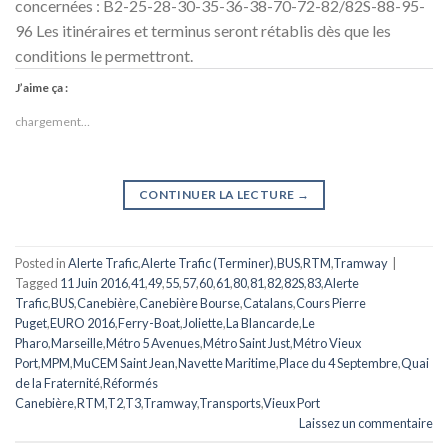
concernées : B2-25-28-30-35-36-38-70-72-82/82S-88-95-
96 Les itinéraires et terminus seront rétablis dès que les
conditions le permettront.
J’aime ça :
chargement…
CONTINUER LA LECTURE
→
Posted in
Alerte Trafic
,
Alerte Trafic (Terminer)
,
BUS
,
RTM
,
Tramway
|
Tagged
11 Juin 2016
,
41
,
49
,
55
,
57
,
60
,
61
,
80
,
81
,
82
,
82S
,
83
,
Alerte
Trafic
,
BUS
,
Canebière
,
Canebière Bourse
,
Catalans
,
Cours Pierre
Puget
,
EURO 2016
,
Ferry-Boat
,
Joliette
,
La Blancarde
,
Le
Pharo
,
Marseille
,
Métro 5 Avenues
,
Métro Saint Just
,
Métro Vieux
Port
,
MPM
,
MuCEM Saint Jean
,
Navette Maritime
,
Place du 4 Septembre
,
Quai
de la Fraternité
,
Réformés
Canebière
,
RTM
,
T2
,
T3
,
Tramway
,
Transports
,
Vieux Port
Laissez un commentaire