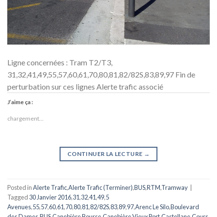
Ligne concernées : Tram T2/T3,
31,32,41,49,55,57,60,61,70,80,81,82/82S,83,89,97 Fin de
perturbation sur ces lignes Alerte trafic associé
J’aime ça :
chargement…
CONTINUER LA LECTURE
→
Posted in
Alerte Trafic
,
Alerte Trafic (Terminer)
,
BUS
,
RTM
,
Tramway
|
Tagged
30 Janvier 2016
,
31
,
32
,
41
,
49
,
5
Avenues
,
55
,
57
,
60
,
61
,
70
,
80
,
81
,
82/82S
,
83
,
89
,
97
,
Arenc Le Silo
,
Boulevard
des Dames
,
BUS
,
Canebière Bourse
,
Canebière Vieux Port
,
Castellane
,
Cours