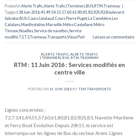
Posted in
Alerte Trafic
,
Alerte Trafic (Terminer)
,
BUS
,
RTM
,
Tramway
|
Tagged
28 Juin 2016
,
41
,
49
,
54
,
55
,
57
,
60
,
61
,
80
,
81
,
82
,
82S
,
83
,
Boulevard
Salvator
,
BUS
,
Cours Lieutaud
,
Cours Pierre Puget
,
La Canebière
,
Les
Catalans
,
Manifestation
,
Marseille
,
Métro Castellane
,
Métro
Timone
,
Noailles
,
Service de navettes
,
Service
modifié
,
T2
,
T3
,
Tramway
,
Transports
,
Vieux Port
Laissez un commentaire
ALERTE TRAFIC
,
ALERTE TRAFIC
(TERMINER)
,
BUS
,
RTM
,
TRAMWAY
RTM : 11 Juin 2016 : Services modifiés en
centre ville
POSTED ON
11 JUIN 2016
BY
TSM TRANSPORTS
Lignes concernées :
T2,T3,41,49,55,57,60,61,80,81,82/82S,83, Navette Maritime
et Ferry Boat Évolution Depuis 20h15, le service est
interrompu sur les lignes de Bus du secteur Arenc Lignes