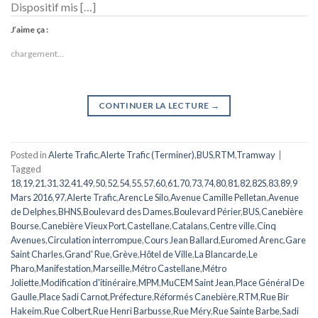
Dispositif mis […]
J’aime ça :
chargement…
CONTINUER LA LECTURE
→
Posted in
Alerte Trafic
,
Alerte Trafic (Terminer)
,
BUS
,
RTM
,
Tramway
|
Tagged
18
,
19
,
21
,
31
,
32
,
41
,
49
,
50
,
52
,
54
,
55
,
57
,
60
,
61
,
70
,
73
,
74
,
80
,
81
,
82
,
82S
,
83
,
89
,
9
Mars 2016
,
97
,
Alerte Trafic
,
Arenc Le Silo
,
Avenue Camille Pelletan
,
Avenue
de Delphes
,
BHNS
,
Boulevard des Dames
,
Boulevard Périer
,
BUS
,
Canebière
Bourse
,
Canebière Vieux Port
,
Castellane
,
Catalans
,
Centre ville
,
Cinq
Avenues
,
Circulation interrompue
,
Cours Jean Ballard
,
Euromed Arenc
,
Gare
Saint Charles
,
Grand' Rue
,
Grève
,
Hôtel de Ville
,
La Blancarde
,
Le
Pharo
,
Manifestation
,
Marseille
,
Métro Castellane
,
Métro
Joliette
,
Modification d'itinéraire
,
MPM
,
MuCEM Saint Jean
,
Place Général De
Gaulle
,
Place Sadi Carnot
,
Préfecture
,
Réformés Canebière
,
RTM
,
Rue Bir
Hakeim
,
Rue Colbert
,
Rue Henri Barbusse
,
Rue Méry
,
Rue Sainte Barbe
,
Sadi