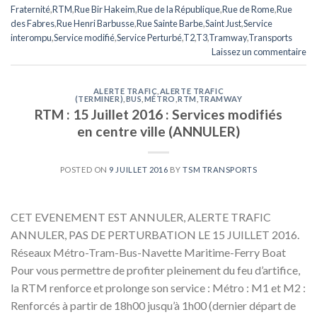
Fraternité
,
RTM
,
Rue Bir Hakeim
,
Rue de la République
,
Rue de Rome
,
Rue
des Fabres
,
Rue Henri Barbusse
,
Rue Sainte Barbe
,
Saint Just
,
Service
interompu
,
Service modifié
,
Service Perturbé
,
T2
,
T3
,
Tramway
,
Transports
Laissez un commentaire
ALERTE TRAFIC
,
ALERTE TRAFIC
(TERMINER)
,
BUS
,
MÉTRO
,
RTM
,
TRAMWAY
RTM : 15 Juillet 2016 : Services modifiés
en centre ville (ANNULER)
POSTED ON
9 JUILLET 2016
BY
TSM TRANSPORTS
CET EVENEMENT EST ANNULER, ALERTE TRAFIC
ANNULER, PAS DE PERTURBATION LE 15 JUILLET 2016.
Réseaux Métro-Tram-Bus-Navette Maritime-Ferry Boat
Pour vous permettre de profiter pleinement du feu d’artifice,
la RTM renforce et prolonge son service : Métro : M1 et M2 :
Renforcés à partir de 18h00 jusqu’à 1h00 (dernier départ de