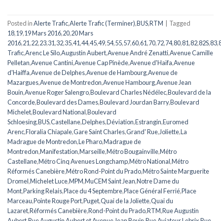
Posted in
Alerte Trafic
,
Alerte Trafic (Terminer)
,
BUS
,
RTM
|
Tagged
18
,
19
,
19 Mars 2016
,
20
,
20 Mars
2016
,
21
,
22
,
23
,
31
,
32
,
35
,
41
,
44
,
45
,
49
,
54
,
55
,
57
,
60
,
61
,
70
,
72
,
74
,
80
,
81
,
82
,
82S
,
83
,
Trafic
,
Arenc Le Silo
,
Augustin Aubert
,
Avenue André Zenatti
,
Avenue Camille
Pelletan
,
Avenue Cantini
,
Avenue Cap Pinède
,
Avenue d'Haïfa
,
Avenue
d'Haiffa
,
Avenue de Delphes
,
Avenue de Hambourg
,
Avenue de
Mazargues
,
Avenue de Montredon
,
Avenue Hambourg
,
Avenue Jean
Bouin
,
Avenue Roger Salengro
,
Boulevard Charles Nédélec
,
Boulevard de la
Concorde
,
Boulevard des Dames
,
Boulevard Jourdan Barry
,
Boulevard
Michelet
,
Boulevard National
,
Boulevard
Schloesing
,
BUS
,
Castellane
,
Delphes
,
Déviation
,
Estrangin
,
Euromed
Arenc
,
Floralia Chiapale
,
Gare Saint Charles
,
Grand' Rue
,
Joliette
,
La
Madrague de Montredon
,
Le Pharo
,
Madrague de
Montredon
,
Manifestation
,
Marseille
,
Métro Bougainville
,
Métro
Castellane
,
Métro Cinq Avenues Longchamp
,
Métro National
,
Métro
Réformés Canebière
,
Métro Rond-Point du Prado
,
Métro Sainte Marguerite
Dromel
,
Michelet Luce
,
MPM
,
MuCEM Saint Jean
,
Notre Dame du
Mont
,
Parking Relais
,
Place du 4 Septembre
,
Place Général Ferrié
,
Place
Marceau
,
Pointe Rouge Port
,
Puget
,
Quai de la Joliette
,
Quai du
Lazaret
,
Réformés Canebière
,
Rond-Point du Prado
,
RTM
,
Rue Augustin
Aubert
,
Rue Augustin Aubert et Avenue Jean Bouin
,
Rue Aviateur Lebrix
,
Rue