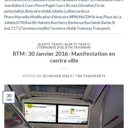
Jean Ballard
,
Cours Pierre Puget
,
Cours St Louis
,
Déviation
,
Fin de
perturbation
,
Itinéraire rétabli
,
Joliette
,
La Blancarde
,
Le
Pharo
,
Marseille
,
Modification d'itinéraire
,
MPM
,
MuCEM St Jean
,
Place de La
Joliette
,
RTM
,
Rue Bir Hakeim
,
Rue Henry Barbusse
,
Rue Sainte Barbe
,
St
just
,
T2
,
T3
,
Terminus modifié
,
Terminus rétabli
,
Tramway
,
Transports
ALERTE TRAFIC
,
ALERTE TRAFIC
(TERMINER)
,
BUS
,
RTM
,
TRAMWAY
RTM : 30 Janvier 2016 : Manifestation en
centre ville
POSTED ON
30 JANVIER 2016
BY
TSM TRANSPORTS
30
Jan