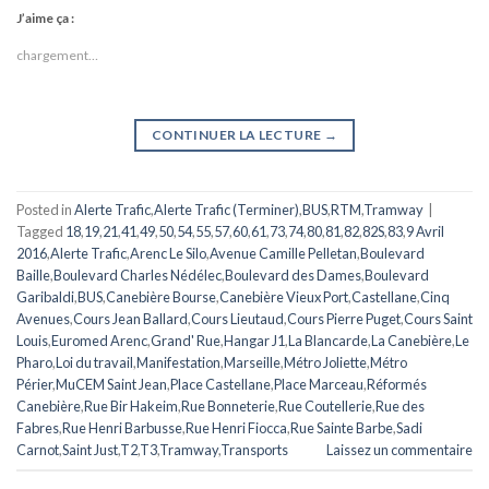
J’aime ça :
chargement…
CONTINUER LA LECTURE
→
Posted in
Alerte Trafic
,
Alerte Trafic (Terminer)
,
BUS
,
RTM
,
Tramway
|
Tagged
18
,
19
,
21
,
41
,
49
,
50
,
54
,
55
,
57
,
60
,
61
,
73
,
74
,
80
,
81
,
82
,
82S
,
83
,
9 Avril
2016
,
Alerte Trafic
,
Arenc Le Silo
,
Avenue Camille Pelletan
,
Boulevard
Baille
,
Boulevard Charles Nédélec
,
Boulevard des Dames
,
Boulevard
Garibaldi
,
BUS
,
Canebière Bourse
,
Canebière Vieux Port
,
Castellane
,
Cinq
Avenues
,
Cours Jean Ballard
,
Cours Lieutaud
,
Cours Pierre Puget
,
Cours Saint
Louis
,
Euromed Arenc
,
Grand' Rue
,
Hangar J1
,
La Blancarde
,
La Canebière
,
Le
Pharo
,
Loi du travail
,
Manifestation
,
Marseille
,
Métro Joliette
,
Métro
Périer
,
MuCEM Saint Jean
,
Place Castellane
,
Place Marceau
,
Réformés
Canebière
,
Rue Bir Hakeim
,
Rue Bonneterie
,
Rue Coutellerie
,
Rue des
Fabres
,
Rue Henri Barbusse
,
Rue Henri Fiocca
,
Rue Sainte Barbe
,
Sadi
Carnot
,
Saint Just
,
T2
,
T3
,
Tramway
,
Transports
Laissez un commentaire