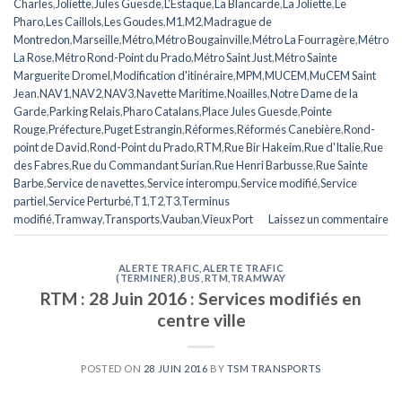
Charles
,
Joliette
,
Jules Guesde
,
L'Estaque
,
La Blancarde
,
La Joliette
,
Le
Pharo
,
Les Caillols
,
Les Goudes
,
M1
,
M2
,
Madrague de
Montredon
,
Marseille
,
Métro
,
Métro Bougainville
,
Métro La Fourragère
,
Métro
La Rose
,
Métro Rond-Point du Prado
,
Métro Saint Just
,
Métro Sainte
Marguerite Dromel
,
Modification d'itinéraire
,
MPM
,
MUCEM
,
MuCEM Saint
Jean
,
NAV1
,
NAV2
,
NAV3
,
Navette Maritime
,
Noailles
,
Notre Dame de la
Garde
,
Parking Relais
,
Pharo Catalans
,
Place Jules Guesde
,
Pointe
Rouge
,
Préfecture
,
Puget Estrangin
,
Réformes
,
Réformés Canebière
,
Rond-
point de David
,
Rond-Point du Prado
,
RTM
,
Rue Bir Hakeim
,
Rue d'Italie
,
Rue
des Fabres
,
Rue du Commandant Surian
,
Rue Henri Barbusse
,
Rue Sainte
Barbe
,
Service de navettes
,
Service interompu
,
Service modifié
,
Service
partiel
,
Service Perturbé
,
T1
,
T2
,
T3
,
Terminus
modifié
,
Tramway
,
Transports
,
Vauban
,
Vieux Port
Laissez un commentaire
ALERTE TRAFIC
,
ALERTE TRAFIC
(TERMINER)
,
BUS
,
RTM
,
TRAMWAY
RTM : 28 Juin 2016 : Services modifiés en
centre ville
POSTED ON
28 JUIN 2016
BY
TSM TRANSPORTS