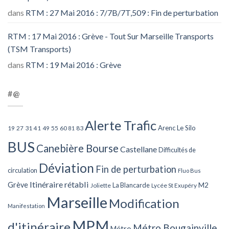
dans
RTM : 27 Mai 2016 : 7/7B/7T,509 : Fin de perturbation
RTM : 17 Mai 2016 : Grève - Tout Sur Marseille Transports
(TSM Transports)
dans
RTM : 19 Mai 2016 : Grève
#@
Alerte Trafic
Arenc Le Silo
27
31
49
55
60
83
19
41
81
BUS
Canebière Bourse
Castellane
Difficultés de
Déviation
Fin de perturbation
circulation
Fluo Bus
Itinéraire rétabli
Grève
La Blancarde
M2
Joliette
Lycée St Exupéry
Marseille
Modification
Manifestation
MPM
d'itinéraire
Métro Bougainville
Métro