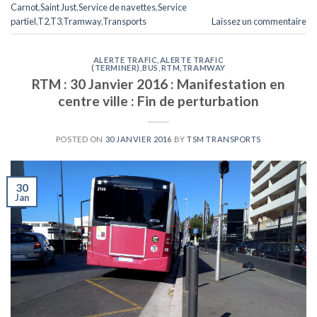
Carnot
,
Saint Just
,
Service de navettes
,
Service
partiel
,
T2
,
T3
,
Tramway
,
Transports
Laissez un commentaire
ALERTE TRAFIC
,
ALERTE TRAFIC
(TERMINER)
,
BUS
,
RTM
,
TRAMWAY
RTM : 30 Janvier 2016 : Manifestation en
centre ville : Fin de perturbation
POSTED ON
30 JANVIER 2016
BY
TSM TRANSPORTS
30
Jan