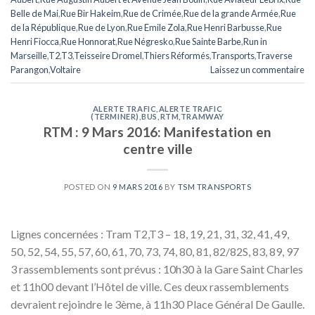
Belle de Mai
,
Rue Bir Hakeim
,
Rue de Crimée
,
Rue de la grande Armée
,
Rue
de la République
,
Rue de Lyon
,
Rue Emile Zola
,
Rue Henri Barbusse
,
Rue
Henri Fiocca
,
Rue Honnorat
,
Rue Négresko
,
Rue Sainte Barbe
,
Run in
Marseille
,
T2
,
T3
,
Teisseire Dromel
,
Thiers Réformés
,
Transports
,
Traverse
Parangon
,
Voltaire
Laissez un commentaire
ALERTE TRAFIC
,
ALERTE TRAFIC
(TERMINER)
,
BUS
,
RTM
,
TRAMWAY
RTM : 9 Mars 2016: Manifestation en
centre ville
POSTED ON
9 MARS 2016
BY
TSM TRANSPORTS
Lignes concernées : Tram T2,T3 – 18, 19, 21, 31, 32, 41, 49,
50, 52, 54, 55, 57, 60, 61, 70, 73, 74, 80, 81, 82/82S, 83, 89, 97
3 rassemblements sont prévus : 10h30 à la Gare Saint Charles
et 11h00 devant l’Hôtel de ville. Ces deux rassemblements
devraient rejoindre le 3ème, à 11h30 Place Général De Gaulle.