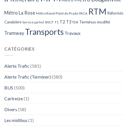
RTM
Métro La Rose
Réformés
Métro Rond-Point du Prado
PACA
T2
T3
Terminus modifié
Canebière
SNCF
T1
TER
Service partiel
Transports
Tramway
Travaux
CATÉGORIES
Alerte Trafic
(581)
Alerte Trafic (Terminer)
(580)
BUS
(500)
Cartreize
(1)
Divers
(58)
Les midibus
(1)