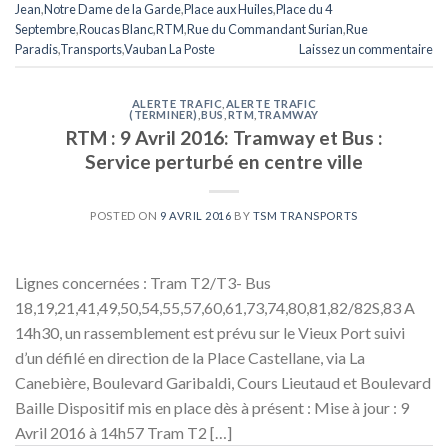
Jean
,
Notre Dame de la Garde
,
Place aux Huiles
,
Place du 4
Septembre
,
Roucas Blanc
,
RTM
,
Rue du Commandant Surian
,
Rue
Paradis
,
Transports
,
Vauban La Poste
Laissez un commentaire
ALERTE TRAFIC
,
ALERTE TRAFIC
(TERMINER)
,
BUS
,
RTM
,
TRAMWAY
RTM : 9 Avril 2016: Tramway et Bus :
Service perturbé en centre ville
POSTED ON
9 AVRIL 2016
BY
TSM TRANSPORTS
Lignes concernées : Tram T2/T3- Bus
18,19,21,41,49,50,54,55,57,60,61,73,74,80,81,82/82S,83 A
14h30, un rassemblement est prévu sur le Vieux Port suivi
d’un défilé en direction de la Place Castellane, via La
Canebière, Boulevard Garibaldi, Cours Lieutaud et Boulevard
Baille Dispositif mis en place dès à présent : Mise à jour : 9
Avril 2016 à 14h57 Tram T2 […]