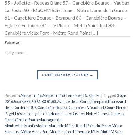
55 – Joliette – Roucas Blanc 57 – Canebière Bourse – Vauban
La Poste 60 – MuCEM Saint Jean – Notre Dame de la Garde
61 – Canebière Bourse – Bompard 80 – Canebière Bourse –
Eglise d’Endoume 81 – Le Pharo – Métro Saint Just 83 –
Canebière Vieux Port – Métro Rond Point […]
J’aime ça :
chargement…
CONTINUER LA LECTURE
→
Posted in
Alerte Trafic
,
Alerte Trafic (Terminer)
,
BUS
,
RTM
|
Tagged
3 Juin
2016
,
55
,
57
,
583
,
60
,
61
,
80
,
81
,
83
,
Avenue de La Corse
,
Bompard
,
Boulevard
de la Corderie
,
BUS
,
Canebière Bourse
,
Canebière Vieux Port
,
Cours Pierre
Puget
,
Déviation
,
Eglise d'Endoume
,
Fluo Bus
,
Fort Notre Dame
,
Joliette
,
La
Canebière
,
Le Pharo
,
Madrague de
Montredon
,
Manifestation
,
Marseille
,
Métro Rond-Point du Prado
,
Métro
Saint Just
,
Métro Vieux Port
,
Modification d'itinéraire
,
MPM
,
MuCEM Saint