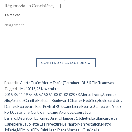
Région via La Canebière, […]
J’aime ça :
chargement…
CONTINUER LA LECTURE
→
Posted in
Alerte Trafic
,
Alerte Trafic (Terminer)
,
BUS
,
RTM
,
Tramway
|
Tagged
1 Mai 2016
,
26 Novembre
2016
,
35
,
41
,
49
,
54
,
55
,
57
,
60
,
61
,
80
,
81
,
82
,
82S
,
83
,
Alerte Trafic
,
Arenc Le
Silo
,
Avenue Camille Pelletan
,
Boulevard Charles Nédélec
,
Boulevard des
Dames
,
Boulevard Paul Peytral
,
BUS
,
Canebière Bourse
,
Canebière Vieux
Port
,
Castellane
,
Centre ville
,
Cinq Avenues
,
Cours Jean
Ballard
,
Déviation
,
Euromed Arenc
,
Hangar J1
,
Joliette
,
La Blancarde
,
La
Canebière
,
La Joliette
,
La Préfecture
,
Le Pharo
,
Manifestation
,
Métro
Joliette
,
MPM
,
MuCEM Saint Jean
,
Place Marceau
,
Quai de la