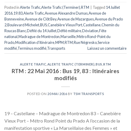
Posted in
Alerte Trafic
,
Alerte Trafic (Terminer)
,
RTM
|
Tagged
14 Juillet
2016
,
19
,
83
,
Alerte Trafic
,
Avenue Alexandre Dumas
,
Avenue de
Bonneveine
,
Avenue de Clôt Bey
,
Avenue de Mazargues
,
Avenue du Prado
2
,
Boulevard Michelet
,
BUS
,
Canebière Vieux Port
,
Castellane
,
Chemin du
Roucas Blanc
,
Défilé du 14 Juillet
,
Défilé militaire
,
Déviation
,
Fête
national
,
Madrague de Montredon
,
Marseille
,
Métro Rond-Point du
Prado
,
Modification d'itinéraire
,
MPM
,
RTM
,
Rue Négresko
,
Service
modifié
,
Terminus modifié
,
Transports
Laissez un commentaire
ALERTE TRAFIC
,
ALERTE TRAFIC (TERMINER)
,
BUS
,
RTM
RTM : 22 Mai 2016 : Bus 19, 83 : Itinéraires
modifiés
POSTED ON
20 MAI 2016
BY
TSM TRANSPORTS
19 – Castellane – Madrague de Montredon 83 – Canebière
Vieux Port – Métro Rond Point du Prado A l’occasion de la
manifestation sportive « La Marseillaise des Femmes » et