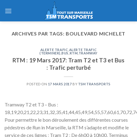
Skip
to
content
ARCHIVES PAR TAGS:
BOULEVARD MICHELET
ALERTE TRAFIC
,
ALERTE TRAFIC
(TERMINER)
,
BUS
,
RTM
,
TRAMWAY
RTM : 19 Mars 2017: Tram T2 et T3 et Bus
: Trafic perturbé
POSTED ON
17 MARS 2017
BY
TSM TRANSPORTS
Tramway T2 et T3 – Bus :
18,19,20,21,22,23,31,32,35,41,44,45,49,54,55,57,60,61,70,72,7
Pour permettre le bon déroulement des différentes courses
pédestres de Run in Marseille, la RTM s’adapte et modifie le
service de ces lignes : Tram T2 : De 6h00 à 10h00, Terminus