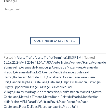
J’aime ça :
chargement…
CONTINUER LA LECTURE
→
Posted in
Alerte Trafic
,
Alerte Trafic (Terminer)
,
BUS
,
RTM
|
Tagged
18
,
19
,
21
,
24 Avril 2016
,
41
,
54
,
74
,
83
,
Alerte Trafic
,
Avenue d'Haïfa
,
Avenue de
Bonneveine
,
Avenue de Hambourg
,
Avenue de Mazargues
,
Avenue du
Prado 1
,
Avenue du Prado 2
,
Avenue Mendès France
,
Boulevard
Barral
,
Boulevard Michelet
,
BUS
,
Canebière Bourse
,
Canebière Vieux
Port
,
Cantini Delphes
,
Castellane
,
Catalans
,
Delphes
,
Déviation
,
Estrangin
Puget
,
Hippodrome Plage
,
La Plage
,
Le Bosquet
,
Lodi
Village
,
Luminy
,
Madrague de Montredon
,
Manifestation
,
Marseille
,
Métro
Castellane
,
Métro La Timone
,
Métro Rond-Point du Prado
,
Modification
d'itinéraire
,
MPM
,
Paradis Wulfran Puget
,
Place Bonnefon
,
Place
Castellane
,
Place Delibes
,
Place Jean Jaurès
,
Prado Saint