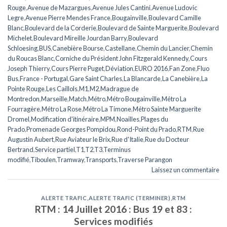
Rouge
,
Avenue de Mazargues
,
Avenue Jules Cantini
,
Avenue Ludovic
Legre
,
Avenue Pierre Mendes France
,
Bougainville
,
Boulevard Camille
Blanc
,
Boulevard de la Corderie
,
Boulevard de Sainte Marguerite
,
Boulevard
Michelet
,
Boulevard Mireille Jourdan Barry
,
Boulevard
Schloesing
,
BUS
,
Canebière Bourse
,
Castellane
,
Chemin du Lancier
,
Chemin
du Roucas Blanc
,
Corniche du Président John Fitzgerald Kennedy
,
Cours
Joseph Thierry
,
Cours Pierre Puget
,
Déviation
,
EURO 2016
,
Fan Zone
,
Fluo
Bus
,
France - Portugal
,
Gare Saint Charles
,
La Blancarde
,
La Canebière
,
La
Pointe Rouge
,
Les Caillols
,
M1
,
M2
,
Madrague de
Montredon
,
Marseille
,
Match
,
Métro
,
Métro Bougainville
,
Métro La
Fourragère
,
Métro La Rose
,
Métro La Timone
,
Métro Sainte Marguerite
Dromel
,
Modification d'itinéraire
,
MPM
,
Noailles
,
Plages du
Prado
,
Promenade Georges Pompidou
,
Rond-Point du Prado
,
RTM
,
Rue
Augustin Aubert
,
Rue Aviateur le Brix
,
Rue d'Italie
,
Rue du Docteur
Bertrand
,
Service partiel
,
T1
,
T2
,
T3
,
Terminus
modifié
,
Tiboulen
,
Tramway
,
Transports
,
Traverse Parangon
Laissez un commentaire
ALERTE TRAFIC
,
ALERTE TRAFIC (TERMINER)
,
RTM
RTM : 14 Juillet 2016 : Bus 19 et 83 :
Services modifiés