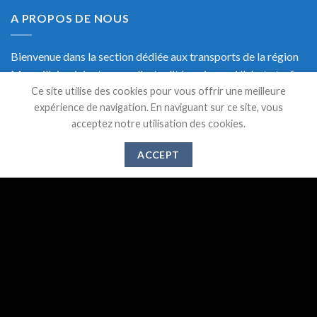
A PROPOS DE NOUS
Bienvenue dans la section dédiée aux transports de la région
Marseillaise, ici retrouvez l'actualité, mais aussi l'alerte trafic
Ce site utilise des cookies pour vous offrir une meilleure
en temps réel et une documentation précise sur les transports
expérience de navigation. En naviguant sur ce site, vous
de Marseille.
acceptez notre utilisation des cookies.
ACCEPT
DERNIERS ARTICLES
Suppression des lignes 521,526 et 583 à partir du 1er
28
Mai
Juin 2024
Gare de l’Estaque : Vers un abandon des services
20
Déc
publics ?