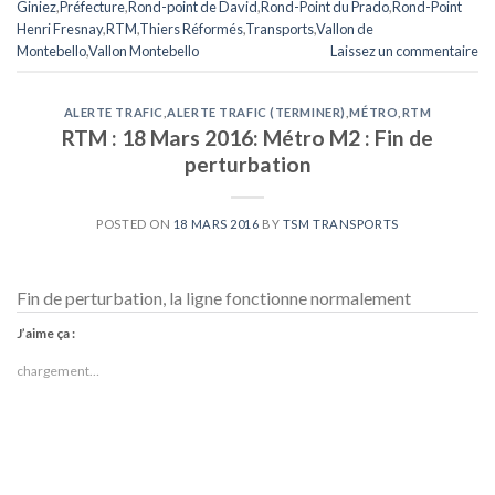
Giniez
,
Préfecture
,
Rond-point de David
,
Rond-Point du Prado
,
Rond-Point
Henri Fresnay
,
RTM
,
Thiers Réformés
,
Transports
,
Vallon de
Montebello
,
Vallon Montebello
Laissez un commentaire
ALERTE TRAFIC
,
ALERTE TRAFIC (TERMINER)
,
MÉTRO
,
RTM
RTM : 18 Mars 2016: Métro M2 : Fin de
perturbation
POSTED ON
18 MARS 2016
BY
TSM TRANSPORTS
Fin de perturbation, la ligne fonctionne normalement
J’aime ça :
chargement…