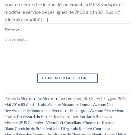
pour en permettre le bon déroulement, la RTM s’adapte et
modifie le service de ces lignes de 7h00 à 11h30 : Bus 19 :
Itinéraire modifié […]
J’aime ça :
chargement…
CONTINUER LA LECTURE
→
Posted in
Alerte Trafic
,
Alerte Trafic (Terminer)
,
BUS
,
RTM
|
Tagged
19
,
22
Mai 2016
,
83
,
Alerte Trafic
,
Avenue Alexandre Dumas
,
Avenue Clot
Bey
,
Avenue de Bonneveine
,
Avenue de Mazargues
,
Avenue Pierre Mendes
France
,
Boulevard du Sablier
,
Boulevard Jourdan Barry
,
Boulevard
Michelet
,
BUS
,
Canebière Vieux Port
,
Castellane
,
Chemin du Roucas
Blanc
,
Corniche du Président John Fitzgerald Kenned
,
Course
,
La
Marseillaise des Femmes
,
Madrague de Montredon
,
Manifestation
,
Métro