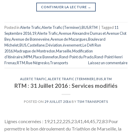
CONTINUER LA LECTURE
→
Posted in
Alerte Trafic
,
Alerte Trafic (Terminer)
,
BUS
,
RTM
|
Tagged
11
Septembre 2016
,
19
,
Alerte Trafic
,
Avenue Alexandre Dumas et Avenue Clot
Bey
,
Avenue de Bonneveine
,
Avenue de Mazargues
,
Boulevard
Michelet
,
BUS
,
Castellane
,
Déviation
,
évenement
,
Le Défi Run
2016
,
Madrague de Montredon
,
Marseille
,
Modification
d'itinéraire
,
MPM
,
Place Bonnefon
,
Rond-Point du Prado
,
Rond-Point Henri
Frenay
,
RTM
,
Rue Négresko
,
Transports
Laissez un commentaire
ALERTE TRAFIC
,
ALERTE TRAFIC (TERMINER)
,
BUS
,
RTM
RTM : 31 Juillet 2016 : Services modifiés
POSTED ON
29 JUILLET 2016
BY
TSM TRANSPORTS
Lignes concernées : 19,21,22,22S,23,41,44,45,72,83 Pour
permettre le bon déroulement du Triathlon de Marseille, la