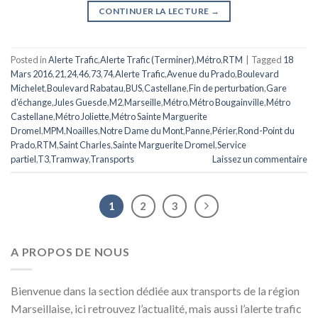
CONTINUER LA LECTURE
→
Posted in
Alerte Trafic
,
Alerte Trafic (Terminer)
,
Métro
,
RTM
|
Tagged
18
Mars 2016
,
21
,
24
,
46
,
73
,
74
,
Alerte Trafic
,
Avenue du Prado
,
Boulevard
Michelet
,
Boulevard Rabatau
,
BUS
,
Castellane
,
Fin de perturbation
,
Gare
d'échange
,
Jules Guesde
,
M2
,
Marseille
,
Métro
,
Métro Bougainville
,
Métro
Castellane
,
Métro Joliette
,
Métro Sainte Marguerite
Dromel
,
MPM
,
Noailles
,
Notre Dame du Mont
,
Panne
,
Périer
,
Rond-Point du
Prado
,
RTM
,
Saint Charles
,
Sainte Marguerite Dromel
,
Service
partiel
,
T3
,
Tramway
,
Transports
Laissez un commentaire
1
2
3
A PROPOS DE NOUS
Bienvenue dans la section dédiée aux transports de la région
Marseillaise, ici retrouvez l’actualité, mais aussi l’alerte trafic