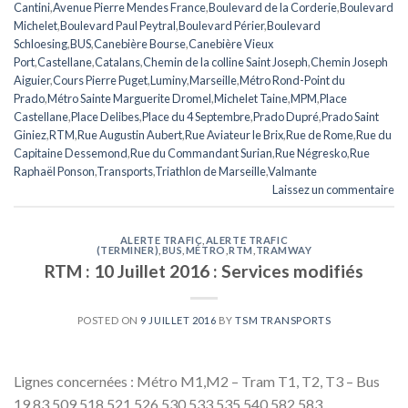
Cantini
,
Avenue Pierre Mendes France
,
Boulevard de la Corderie
,
Boulevard
Michelet
,
Boulevard Paul Peytral
,
Boulevard Périer
,
Boulevard
Schloesing
,
BUS
,
Canebière Bourse
,
Canebière Vieux
Port
,
Castellane
,
Catalans
,
Chemin de la colline Saint Joseph
,
Chemin Joseph
Aiguier
,
Cours Pierre Puget
,
Luminy
,
Marseille
,
Métro Rond-Point du
Prado
,
Métro Sainte Marguerite Dromel
,
Michelet Taine
,
MPM
,
Place
Castellane
,
Place Delibes
,
Place du 4 Septembre
,
Prado Dupré
,
Prado Saint
Giniez
,
RTM
,
Rue Augustin Aubert
,
Rue Aviateur le Brix
,
Rue de Rome
,
Rue du
Capitaine Dessemond
,
Rue du Commandant Surian
,
Rue Négresko
,
Rue
Raphaël Ponson
,
Transports
,
Triathlon de Marseille
,
Valmante
Laissez un commentaire
ALERTE TRAFIC
,
ALERTE TRAFIC
(TERMINER)
,
BUS
,
MÉTRO
,
RTM
,
TRAMWAY
RTM : 10 Juillet 2016 : Services modifiés
POSTED ON
9 JUILLET 2016
BY
TSM TRANSPORTS
Lignes concernées : Métro M1,M2 – Tram T1, T2, T3 – Bus
19,83,509,518,521,526,530,533,535,540,582,583