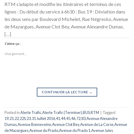
RTM s’adapte et modifie les itinéraires et terminus de ces
lignes : Du début du service à 6h30 : Bus 19 : Déviation dans
les deux sens par Boulevard Michelet, Rue Négresko, Avenue
de Mazargues, Avenue Clot Bey, Avenue Alexandre Dumas,
[…]
J’aime ça :
chargement…
CONTINUER LA LECTURE
→
Posted in
Alerte Trafic
,
Alerte Trafic (Terminer)
,
BUS
,
RTM
|
Tagged
19
,
21
,
22
,
22S
,
23
,
31 Juillet 2016
,
41
,
44
,
45
,
46
,
72
,
83
,
Avenue Alexandre
Dumas
,
Avenue Bonneveine
,
Avenue Clot Bey
,
Avenue de La Corse
,
Avenue
de Mazargues
,
Avenue du Prado
,
Avenue du Prado 1
,
Avenue Jules