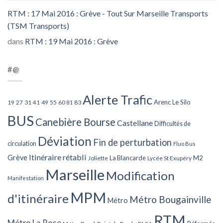
RTM : 17 Mai 2016 : Grève - Tout Sur Marseille Transports
(TSM Transports)
dans
RTM : 19 Mai 2016 : Grève
#@
Alerte Trafic
Arenc Le Silo
27
31
49
55
60
83
19
41
81
BUS
Canebière Bourse
Castellane
Difficultés de
Déviation
Fin de perturbation
circulation
Fluo Bus
Itinéraire rétabli
Grève
La Blancarde
M2
Joliette
Lycée St Exupéry
Marseille
Modification
Manifestation
MPM
d'itinéraire
Métro Bougainville
Métro
RTM