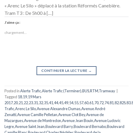
« Arenc Le Silo » déplacé à la station Réformés Canebière.
Tram T3 : De 5h00 à […]
J’aime ça :
chargement…
CONTINUER LA LECTURE
→
Posted in
Alerte Trafic
,
Alerte Trafic (Terminer)
,
BUS
,
RTM
,
Tramway
|
Tagged
18
,
19
,
19 Mars
2017
,
20
,
21
,
22
,
23
,
31
,
32
,
35
,
41
,
44
,
45
,
49
,
54
,
55
,
57
,
60
,
61
,
70
,
72
,
74
,
81
,
82
,
82S
,
83
,
Trafic
,
Arenc Le Silo
,
Avenue Alexandre Dumas
,
Avenue André
Zenatti
,
Avenue Camille Pelletan
,
Avenue Clot Bey
,
Avenue de
Mazargues
,
Avenue de Montredon
,
Avenue Jean Bouin
,
Avenue Ludovic
Legre
,
Avenue Saint Jean
,
Boulevard Barry
,
Boulevard Bernabo
,
Boulevard
Camille Blanc
,
Boulevard Charles Nédélec
,
Boulevard de la