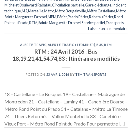
Michelet
,
Boulevard Rabatau
,
Circulation partielle
,
Gare d'échange
,
Incident
technique
,
M2
,
Marseille
,
Métro
,
Métro Bougainville
,
Métro Castellane
,
Métro
Sainte Marguerite Dromel
,
MPM
,
Périer
,
Prado Périer
,
Rabatau Périer
,
Rond-
Point du Prado
,
RTM
,
Sainte Marguerite Dromel
,
Service partiel
,
Transports
Laissez un commentaire
ALERTE TRAFIC
,
ALERTE TRAFIC (TERMINER)
,
BUS
,
RTM
RTM : 24 Avril 2016 : Bus
18,19,21,41,54,74,83 : Itinéraires modifiés
POSTED ON
23 AVRIL 2016
BY
TSM TRANSPORTS
18 – Castellane – Le Bosquet 19 – Castellane – Madrague de
Montredon 21 – Castellane – Luminy 41 – Canebière Bourse –
Métro Rond Point du Prado 54 – Catalans – Métro La Timone
74 – Thiers Réformés – Vallon Montebello 83 – Canebière
Vieux Port – Métro Rond Point du Prado Pour permettre […]