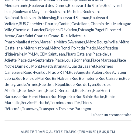
Méditerranée
,
Boulevard des Dames
,
Boulevard du Sablier
,
Boulevard
Luce
,
Boulevard Magallon
,
Boulevard Michelet
,
Boulevard
National
,
Boulevard Schloesing
,
Boulevard Shuman
,
Boulevard
Voltaire
,
BUS
,
Canebière Bourse
,
Cantini
,
Castellane
,
Chemin de la Madrague
Ville
,
Chemin du Lancier
,
Delphes
,
Déviation
,
Estrangin Puget
,
Euromed
Arenc
,
Gare Saint Charles
,
Grand' Rue
,
Joliette
,
Le
Pharo
,
Manifestation
,
Marseille
,
Métro 5 Avenues
,
Métro Bougainville
,
Métro
Castellane
,
Métro National
,
Métro Rond-Point du Prado
,
Modification
d'itinéraire
,
MPM
,
MuCEM Saint Jean
,
Pharo Catalans
,
Place de La
Joliette
,
Place du 4 Septembre
,
Place Louis Bonnefon
,
Place Marceau
,
Place
Notre Dame du Mont
,
Puget Estrangin
,
Quai du Lazaret
,
Réformés
Canebière
,
Rond-Point du Prado
,
RTM
,
Rue Augustin Aubert
,
Rue Aviateur
Lebrix
,
Rue Belle de Mai
,
Rue Bir Hakeim
,
Rue Bonneterie
,
Rue Caisserie
,
Rue
de la grande Armée
,
Rue de la République
,
Rue de Lyon
,
Rue des
Abeilles
,
Rue des Fabres
,
Rue Dr.Bertrand
,
Rue Fabre
,
Rue Henri
Barbusse
,
Rue Henri Fiocca
,
Rue Négresko
,
Rue Sainte Barbe
,
Run in
Marseille
,
Service Perturbé
,
Terminus modifié
,
Thiers
Réformés
,
Tramway
,
Transports
,
Traverse Parangon
Laissez un commentaire
ALERTE TRAFIC
,
ALERTE TRAFIC (TERMINER)
,
BUS
,
RTM