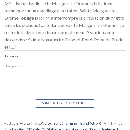
M2 – Bougainville – Ste Marguerite Dromel Un incident
technique sur un aiguillage à la station Sainte Marguerite
Dromel, oblige la RTM à interrompre la circulation du Métro
entre les stations Castellane et Sainte Marguerite Dromel. Le
reste de la ligne fonctionne normalement. 3 stations non
desservies : Sainte Marguerite Dromel, Rond-Point du Prado
et […]
J’aime ça :
chargement…
CONTINUER LA LECTURE
→
Posted in
Alerte Trafic
,
Alerte Trafic (Terminer)
,
BUS
,
Métro
,
RTM
|
Tagged
19
,
21
,
29 Avril 2016
,
46
,
73
,
74
,
Alerte Trafic
,
Avenue du Prado
,
Boulevard