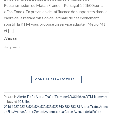
Retransmission du Match France – Portugal à 21h00 sur la
« Fan Zone » En prévision de l’affluence de supporters dans le
cadre de la retransmission de la finale de cet évènement
sportif, la RTM vous propose un service adapté : Métro M1
et […]
J’aime ça :
chargement…
CONTINUER LA LECTURE
→
Posted in
Alerte Trafic
,
Alerte Trafic (Terminer)
,
BUS
,
Métro
,
RTM
,
Tramway
|
Tagged
10 Juillet
2016
,
19
,
509
,
518
,
521
,
526
,
530
,
533
,
535
,
540
,
582
,
583
,
83
,
Alerte Trafic
,
Arenc
Le Silo
,
Avenue André Zenatti
,
Avenue de La Corse
,
Avenue de la Pointe