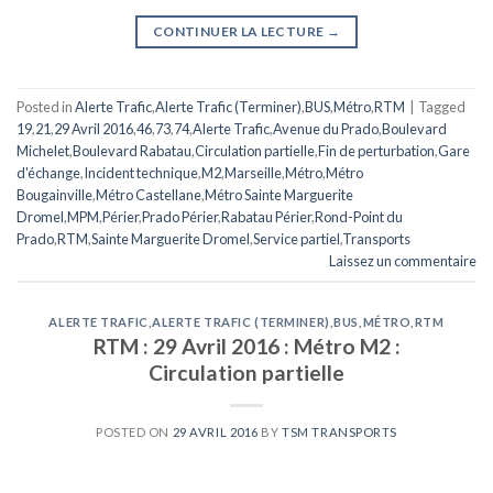
CONTINUER LA LECTURE
→
Posted in
Alerte Trafic
,
Alerte Trafic (Terminer)
,
BUS
,
Métro
,
RTM
|
Tagged
19
,
21
,
29 Avril 2016
,
46
,
73
,
74
,
Alerte Trafic
,
Avenue du Prado
,
Boulevard
Michelet
,
Boulevard Rabatau
,
Circulation partielle
,
Fin de perturbation
,
Gare
d'échange
,
Incident technique
,
M2
,
Marseille
,
Métro
,
Métro
Bougainville
,
Métro Castellane
,
Métro Sainte Marguerite
Dromel
,
MPM
,
Périer
,
Prado Périer
,
Rabatau Périer
,
Rond-Point du
Prado
,
RTM
,
Sainte Marguerite Dromel
,
Service partiel
,
Transports
Laissez un commentaire
ALERTE TRAFIC
,
ALERTE TRAFIC (TERMINER)
,
BUS
,
MÉTRO
,
RTM
RTM : 29 Avril 2016 : Métro M2 :
Circulation partielle
POSTED ON
29 AVRIL 2016
BY
TSM TRANSPORTS