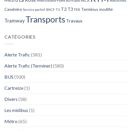
Métro La Rose
Réformés
Métro Rond-Point du Prado
PACA
T2
T3
Terminus modifié
Canebière
SNCF
T1
TER
Service partiel
Transports
Tramway
Travaux
CATÉGORIES
Alerte Trafic
(581)
Alerte Trafic (Terminer)
(580)
BUS
(500)
Cartreize
(1)
Divers
(58)
Les midibus
(1)
Métro
(65)