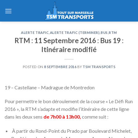
Skip
to
content
ALERTE TRAFIC
,
ALERTE TRAFIC (TERMINER)
,
BUS
,
RTM
RTM : 11 Septembre 2016 : Bus 19 :
Itinéraire modifié
POSTED ON
8 SEPTEMBRE 2016
BY
TSM TRANSPORTS
19 – Castellane – Madrague de Montredon
Pour permettre le bon déroulement de la course « Le Défi Run
2016 », la RTM s’adapte et modifie l’itinéraire de cette ligne
dans les deux sens
de 7h00 à 13h00,
comme suit :
À partir du Rond-Point du Prado par Boulevard Michelet,