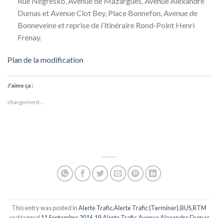
Rue Négresko, Avenue de Mazargues, Avenue Alexandre
Dumas et Avenue Clot Bey, Place Bonnefon, Avenue de
Bonneveine et reprise de l’itinéraire Rond-Point Henri
Frenay.
Plan de la modification
J’aime ça :
chargement…
This entry was posted in
Alerte Trafic
,
Alerte Trafic (Terminer)
,
BUS
,
RTM
and tagged
11 Septembre 2016
,
19
,
Alerte Trafic
,
Avenue Alexandre Dumas