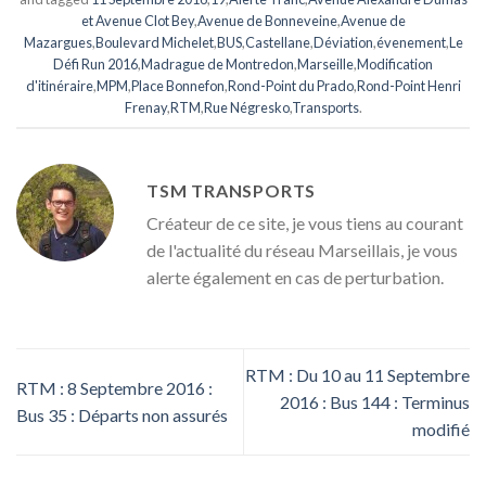
et Avenue Clot Bey
,
Avenue de Bonneveine
,
Avenue de
Mazargues
,
Boulevard Michelet
,
BUS
,
Castellane
,
Déviation
,
évenement
,
Le
Défi Run 2016
,
Madrague de Montredon
,
Marseille
,
Modification
d'itinéraire
,
MPM
,
Place Bonnefon
,
Rond-Point du Prado
,
Rond-Point Henri
Frenay
,
RTM
,
Rue Négresko
,
Transports
.
TSM TRANSPORTS
Créateur de ce site, je vous tiens au courant
de l'actualité du réseau Marseillais, je vous
alerte également en cas de perturbation.
RTM : Du 10 au 11 Septembre
RTM : 8 Septembre 2016 :
2016 : Bus 144 : Terminus
Bus 35 : Départs non assurés
modifié