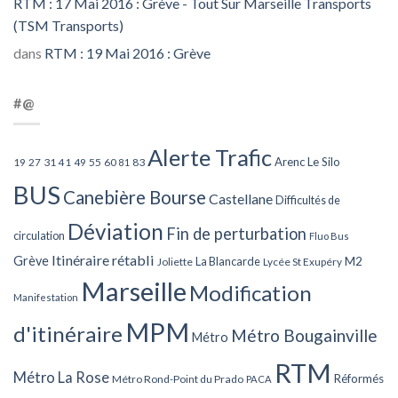
RTM : 17 Mai 2016 : Grève - Tout Sur Marseille Transports
(TSM Transports)
dans
RTM : 19 Mai 2016 : Grève
#@
Alerte Trafic
Arenc Le Silo
27
31
49
55
60
83
19
41
81
BUS
Canebière Bourse
Castellane
Difficultés de
Déviation
Fin de perturbation
circulation
Fluo Bus
Itinéraire rétabli
Grève
La Blancarde
M2
Joliette
Lycée St Exupéry
Marseille
Modification
Manifestation
MPM
d'itinéraire
Métro Bougainville
Métro
RTM
Métro La Rose
Réformés
Métro Rond-Point du Prado
PACA