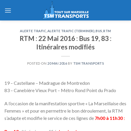
Skip
to
content
ALERTE TRAFIC
,
ALERTE TRAFIC (TERMINER)
,
BUS
,
RTM
RTM : 22 Mai 2016 : Bus 19, 83 :
Itinéraires modifiés
POSTED ON
20 MAI 2016
BY
TSM TRANSPORTS
19 – Castellane – Madrague de Montredon
83 – Canebière Vieux Port – Métro Rond Point du Prado
A l’occasion de la manifestation sportive « La Marseillaise des
Femmes » et pour en permettre le bon déroulement, la RTM
s’adapte et modifie le service de ces lignes de
7h00 à 11h30
: