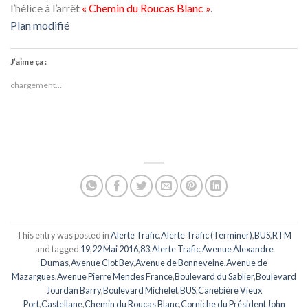
l’hélice à l’arrêt
« Chemin du Roucas Blanc »
.
Plan modifié
J’aime ça :
chargement…
This entry was posted in
Alerte Trafic
,
Alerte Trafic (Terminer)
,
BUS
,
RTM
and tagged
19
,
22 Mai 2016
,
83
,
Alerte Trafic
,
Avenue Alexandre
Dumas
,
Avenue Clot Bey
,
Avenue de Bonneveine
,
Avenue de
Mazargues
,
Avenue Pierre Mendes France
,
Boulevard du Sablier
,
Boulevard
Jourdan Barry
,
Boulevard Michelet
,
BUS
,
Canebière Vieux
Port
,
Castellane
,
Chemin du Roucas Blanc
,
Corniche du Président John