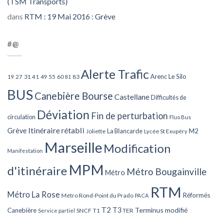
(TSM Transports)
dans
RTM : 19 Mai 2016 : Grève
#@
Alerte Trafic
Arenc Le Silo
27
31
49
55
60
83
19
41
81
BUS
Canebière Bourse
Castellane
Difficultés de
Déviation
Fin de perturbation
circulation
Fluo Bus
Itinéraire rétabli
Grève
La Blancarde
M2
Joliette
Lycée St Exupéry
Marseille
Modification
Manifestation
MPM
d'itinéraire
Métro Bougainville
Métro
RTM
Métro La Rose
Réformés
Métro Rond-Point du Prado
PACA
T2
T3
Terminus modifié
Canebière
SNCF
T1
TER
Service partiel