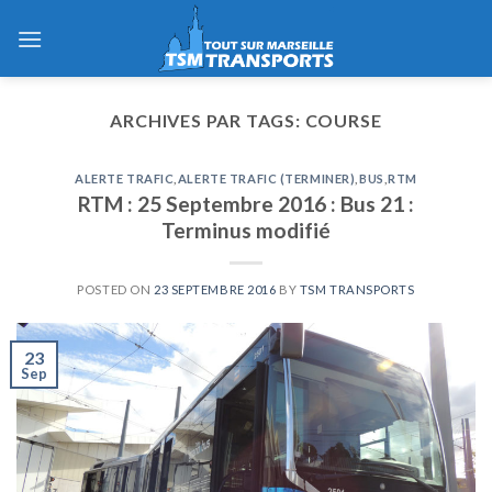
Skip
to
content
ARCHIVES PAR TAGS:
COURSE
ALERTE TRAFIC
,
ALERTE TRAFIC (TERMINER)
,
BUS
,
RTM
RTM : 25 Septembre 2016 : Bus 21 :
Terminus modifié
POSTED ON
23 SEPTEMBRE 2016
BY
TSM TRANSPORTS
23
Sep