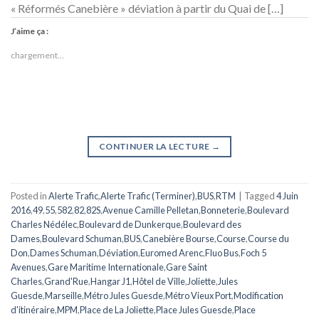
« Réformés Canebière » déviation à partir du Quai de […]
J’aime ça :
chargement…
CONTINUER LA LECTURE
→
Posted in
Alerte Trafic
,
Alerte Trafic (Terminer)
,
BUS
,
RTM
|
Tagged
4 Juin
2016
,
49
,
55
,
582
,
82
,
82S
,
Avenue Camille Pelletan
,
Bonneterie
,
Boulevard
Charles Nédélec
,
Boulevard de Dunkerque
,
Boulevard des
Dames
,
Boulevard Schuman
,
BUS
,
Canebière Bourse
,
Course
,
Course du
Don
,
Dames Schuman
,
Déviation
,
Euromed Arenc
,
Fluo Bus
,
Foch 5
Avenues
,
Gare Maritime Internationale
,
Gare Saint
Charles
,
Grand'Rue
,
Hangar J1
,
Hôtel de Ville
,
Joliette
,
Jules
Guesde
,
Marseille
,
Métro Jules Guesde
,
Métro Vieux Port
,
Modification
d'itinéraire
,
MPM
,
Place de La Joliette
,
Place Jules Guesde
,
Place