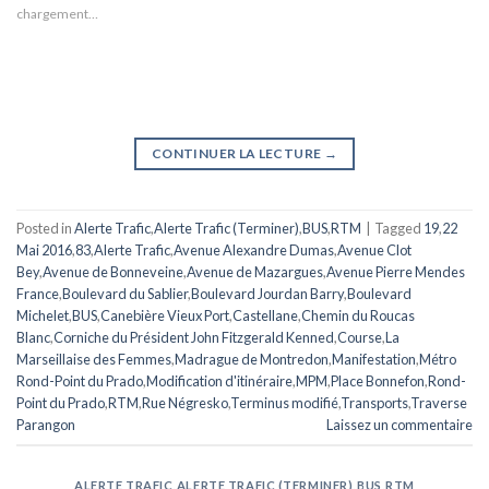
chargement…
CONTINUER LA LECTURE
→
Posted in
Alerte Trafic
,
Alerte Trafic (Terminer)
,
BUS
,
RTM
|
Tagged
19
,
22
Mai 2016
,
83
,
Alerte Trafic
,
Avenue Alexandre Dumas
,
Avenue Clot
Bey
,
Avenue de Bonneveine
,
Avenue de Mazargues
,
Avenue Pierre Mendes
France
,
Boulevard du Sablier
,
Boulevard Jourdan Barry
,
Boulevard
Michelet
,
BUS
,
Canebière Vieux Port
,
Castellane
,
Chemin du Roucas
Blanc
,
Corniche du Président John Fitzgerald Kenned
,
Course
,
La
Marseillaise des Femmes
,
Madrague de Montredon
,
Manifestation
,
Métro
Rond-Point du Prado
,
Modification d'itinéraire
,
MPM
,
Place Bonnefon
,
Rond-
Point du Prado
,
RTM
,
Rue Négresko
,
Terminus modifié
,
Transports
,
Traverse
Parangon
Laissez un commentaire
ALERTE TRAFIC
,
ALERTE TRAFIC (TERMINER)
,
BUS
,
RTM