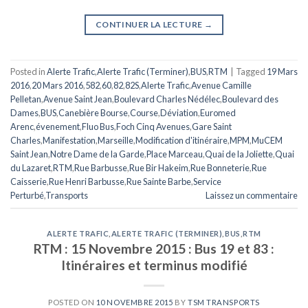
CONTINUER LA LECTURE
→
Posted in
Alerte Trafic
,
Alerte Trafic (Terminer)
,
BUS
,
RTM
|
Tagged
19 Mars
2016
,
20 Mars 2016
,
582
,
60
,
82
,
82S
,
Alerte Trafic
,
Avenue Camille
Pelletan
,
Avenue Saint Jean
,
Boulevard Charles Nédélec
,
Boulevard des
Dames
,
BUS
,
Canebière Bourse
,
Course
,
Déviation
,
Euromed
Arenc
,
évenement
,
Fluo Bus
,
Foch Cinq Avenues
,
Gare Saint
Charles
,
Manifestation
,
Marseille
,
Modification d'itinéraire
,
MPM
,
MuCEM
Saint Jean
,
Notre Dame de la Garde
,
Place Marceau
,
Quai de la Joliette
,
Quai
du Lazaret
,
RTM
,
Rue Barbusse
,
Rue Bir Hakeim
,
Rue Bonneterie
,
Rue
Caisserie
,
Rue Henri Barbusse
,
Rue Sainte Barbe
,
Service
Perturbé
,
Transports
Laissez un commentaire
ALERTE TRAFIC
,
ALERTE TRAFIC (TERMINER)
,
BUS
,
RTM
RTM : 15 Novembre 2015 : Bus 19 et 83 :
Itinéraires et terminus modifié
POSTED ON
10 NOVEMBRE 2015
BY
TSM TRANSPORTS