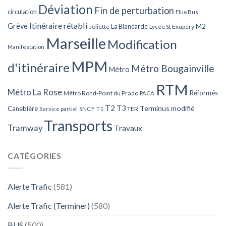
Déviation
Fin de perturbation
circulation
Fluo Bus
Itinéraire rétabli
Grève
La Blancarde
M2
Joliette
Lycée St Exupéry
Marseille
Modification
Manifestation
MPM
d'itinéraire
Métro Bougainville
Métro
RTM
Métro La Rose
Réformés
Métro Rond-Point du Prado
PACA
T2
T3
Terminus modifié
Canebière
SNCF
T1
TER
Service partiel
Transports
Tramway
Travaux
CATÉGORIES
Alerte Trafic
(581)
Alerte Trafic (Terminer)
(580)
BUS
(500)