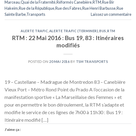
Marceau
,
Quai de la Fraternité
,
Réformés Canebière
,
RTM
,
Rue Bir
Hakeim
,
Rue de la République
,
Rue des Fabres
,
Rue Henri Barbusse
,
Rue
Sainte Barbe
,
Transports
Laissez un commentaire
ALERTE TRAFIC
,
ALERTE TRAFIC (TERMINER)
,
BUS
,
RTM
RTM : 22 Mai 2016 : Bus 19, 83 : Itinéraires
modifiés
POSTED ON
20 MAI 2016
BY
TSM TRANSPORTS
19 – Castellane – Madrague de Montredon 83 – Canebière
Vieux Port – Métro Rond Point du Prado A l’occasion de la
manifestation sportive « La Marseillaise des Femmes » et
pour en permettre le bon déroulement, la RTM s’adapte et
modifie le service de ces lignes de 7h00 à 11h30 : Bus 19 :
Itinéraire modifié […]
J’aime ça :