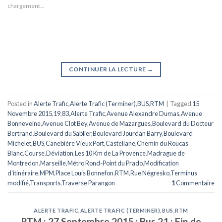
chargement…
CONTINUER LA LECTURE
→
Posted in
Alerte Trafic
,
Alerte Trafic (Terminer)
,
BUS
,
RTM
|
Tagged
15
Novembre 2015
,
19
,
83
,
Alerte Trafic
,
Avenue Alexandre Dumas
,
Avenue
Bonneveine
,
Avenue Clot Bey
,
Avenue de Mazargues
,
Boulevard du Docteur
Bertrand
,
Boulevard du Sablier
,
Boulevard Jourdan Barry
,
Boulevard
Michelet
,
BUS
,
Canebière Vieux Port
,
Castellane
,
Chemin du Roucas
Blanc
,
Course
,
Déviation
,
Les 10 Km de La Provence
,
Madrague de
Montredon
,
Marseille
,
Métro Rond-Point du Prado
,
Modification
d'itinéraire
,
MPM
,
Place Louis Bonnefon
,
RTM
,
Rue Négresko
,
Terminus
modifié
,
Transports
,
Traverse Parangon
1
Commentaire
ALERTE TRAFIC
,
ALERTE TRAFIC (TERMINER)
,
BUS
,
RTM
RTM : 27 Septembre 2015 : Bus 21 : Fin de