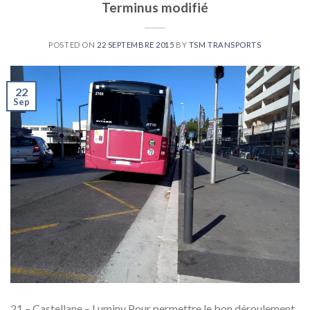
Terminus modifié
POSTED ON
22 SEPTEMBRE 2015
BY
TSM TRANSPORTS
22
Sep
21 – Castellane – Luminy Pour permettre le bon déroulement