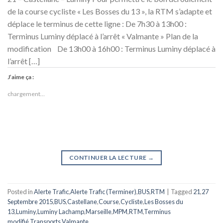
de la course cycliste « Les Bosses du 13 », la RTM s’adapte et
déplace le terminus de cette ligne : De 7h30 à 13h00 :
Terminus Luminy déplacé à l’arrêt « Valmante » Plan de la
modification De 13h00 à 16h00 : Terminus Luminy déplacé à
l’arrêt […]
J’aime ça :
chargement…
CONTINUER LA LECTURE
→
Posted in
Alerte Trafic
,
Alerte Trafic (Terminer)
,
BUS
,
RTM
|
Tagged
21
,
27
Septembre 2015
,
BUS
,
Castellane
,
Course
,
Cycliste
,
Les Bosses du
13
,
Luminy
,
Luminy Lachamp
,
Marseille
,
MPM
,
RTM
,
Terminus
modifié
,
Transports
,
Valmante