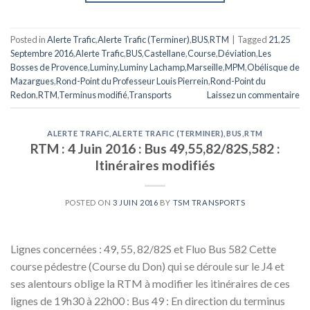
Posted in
Alerte Trafic
,
Alerte Trafic (Terminer)
,
BUS
,
RTM
|
Tagged
21
,
25
Septembre 2016
,
Alerte Trafic
,
BUS
,
Castellane
,
Course
,
Déviation
,
Les
Bosses de Provence
,
Luminy
,
Luminy Lachamp
,
Marseille
,
MPM
,
Obélisque de
Mazargues
,
Rond-Point du Professeur Louis Pierrein
,
Rond-Point du
Redon
,
RTM
,
Terminus modifié
,
Transports
Laissez un commentaire
ALERTE TRAFIC
,
ALERTE TRAFIC (TERMINER)
,
BUS
,
RTM
RTM : 4 Juin 2016 : Bus 49,55,82/82S,582 :
Itinéraires modifiés
POSTED ON
3 JUIN 2016
BY
TSM TRANSPORTS
Lignes concernées : 49, 55, 82/82S et Fluo Bus 582 Cette
course pédestre (Course du Don) qui se déroule sur le J4 et
ses alentours oblige la RTM à modifier les itinéraires de ces
lignes de 19h30 à 22h00 : Bus 49 : En direction du terminus