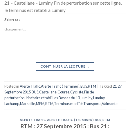
21 – Castellane – Luminy Fin de perturbation sur cette ligne,
le terminus est rétabli à Luminy
J’aime ça :
chargement…
CONTINUER LA LECTURE
→
Posted in
Alerte Trafic
,
Alerte Trafic (Terminer)
,
BUS
,
RTM
|
Tagged
21
,
27
Septembre 2015
,
BUS
,
Castellane
,
Course
,
Cycliste
,
Fin de
perturbation
,
Itinéraire rétabli
,
Les Bosses du 13
,
Luminy
,
Luminy
Lachamp
,
Marseille
,
MPM
,
RTM
,
Terminus modifié
,
Transports
,
Valmante
ALERTE TRAFIC
,
ALERTE TRAFIC (TERMINER)
,
BUS
,
RTM
RTM : 27 Septembre 2015 : Bus 21 :