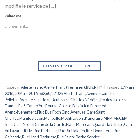
modifie le service de […]
J’aime ça :
chargement…
CONTINUER LA LECTURE
→
Posted in
Alerte Trafic
,
Alerte Trafic (Terminer)
,
BUS
,
RTM
|
Tagged
19 Mars
2016
,
20 Mars 2016
,
582
,
60
,
82
,
82S
,
Alerte Trafic
,
Avenue Camille
Pelletan
,
Avenue Saint Jean
,
Boulevard Charles Nédélec
,
Boulevard des
Dames
,
BUS
,
Canebière Bourse
,
Course
,
Déviation
,
Euromed
Arenc
,
évenement
,
Fluo Bus
,
Foch Cinq Avenues
,
Gare Saint
Charles
,
Manifestation
,
Marseille
,
Modification d'itinéraire
,
MPM
,
MuCEM
Saint Jean
,
Notre Dame de la Garde
,
Place Marceau
,
Quai de la Joliette
,
Quai
du Lazaret
,
RTM
,
Rue Barbusse
,
Rue Bir Hakeim
,
Rue Bonneterie
,
Rue
Caisserie
,
Rue Henri Barbusse
,
Rue Sainte Barbe
,
Service