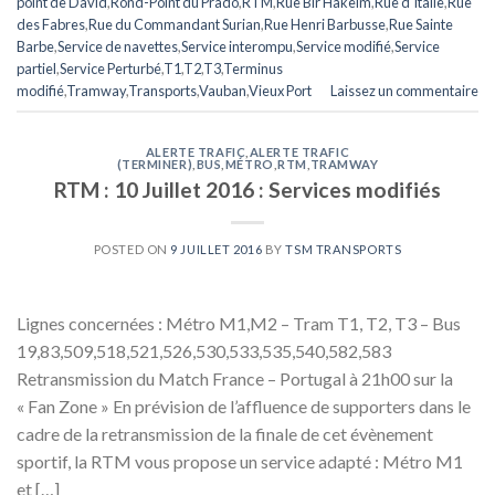
point de David
,
Rond-Point du Prado
,
RTM
,
Rue Bir Hakeim
,
Rue d'Italie
,
Rue
des Fabres
,
Rue du Commandant Surian
,
Rue Henri Barbusse
,
Rue Sainte
Barbe
,
Service de navettes
,
Service interompu
,
Service modifié
,
Service
partiel
,
Service Perturbé
,
T1
,
T2
,
T3
,
Terminus
modifié
,
Tramway
,
Transports
,
Vauban
,
Vieux Port
Laissez un commentaire
ALERTE TRAFIC
,
ALERTE TRAFIC
(TERMINER)
,
BUS
,
MÉTRO
,
RTM
,
TRAMWAY
RTM : 10 Juillet 2016 : Services modifiés
POSTED ON
9 JUILLET 2016
BY
TSM TRANSPORTS
Lignes concernées : Métro M1,M2 – Tram T1, T2, T3 – Bus
19,83,509,518,521,526,530,533,535,540,582,583
Retransmission du Match France – Portugal à 21h00 sur la
« Fan Zone » En prévision de l’affluence de supporters dans le
cadre de la retransmission de la finale de cet évènement
sportif, la RTM vous propose un service adapté : Métro M1
et […]