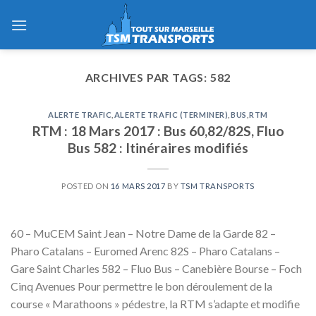
Skip
to
content
ARCHIVES PAR TAGS:
582
ALERTE TRAFIC
,
ALERTE TRAFIC (TERMINER)
,
BUS
,
RTM
RTM : 18 Mars 2017 : Bus 60,82/82S, Fluo
Bus 582 : Itinéraires modifiés
POSTED ON
16 MARS 2017
BY
TSM TRANSPORTS
60 – MuCEM Saint Jean – Notre Dame de la Garde 82 –
Pharo Catalans – Euromed Arenc 82S – Pharo Catalans –
Gare Saint Charles 582 – Fluo Bus – Canebière Bourse – Foch
Cinq Avenues Pour permettre le bon déroulement de la
course « Marathoons » pédestre, la RTM s’adapte et modifie