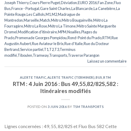
Joseph Thierry
,
Cours Pierre Puget
,
Déviation
,
EURO 2016
,
Fan Zone
,
Fluo
Bus
,
France - Portugal
,
Gare Saint Charles
,
La Blancarde
,
La Canebière
,
La
Pointe Rouge
,
Les Caillols
,
M1
,
M2
,
Madrague de
Montredon
,
Marseille
,
Match
,
Métro
,
Métro Bougainville
,
Métro La
Fourragère
,
Métro La Rose
,
Métro La Timone
,
Métro Sainte Marguerite
Dromel
,
Modification d'itinéraire
,
MPM
,
Noailles
,
Plages du
Prado
,
Promenade Georges Pompidou
,
Rond-Point du Prado
,
RTM
,
Rue
Augustin Aubert
,
Rue Aviateur le Brix
,
Rue d'Italie
,
Rue du Docteur
Bertrand
,
Service partiel
,
T1
,
T2
,
T3
,
Terminus
modifié
,
Tiboulen
,
Tramway
,
Transports
,
Traverse Parangon
Laissez un commentaire
ALERTE TRAFIC
,
ALERTE TRAFIC (TERMINER)
,
BUS
,
RTM
RTM : 4 Juin 2016 : Bus 49,55,82/82S,582 :
Itinéraires modifiés
POSTED ON
3 JUIN 2016
BY
TSM TRANSPORTS
Lignes concernées : 49, 55, 82/82S et Fluo Bus 582 Cette