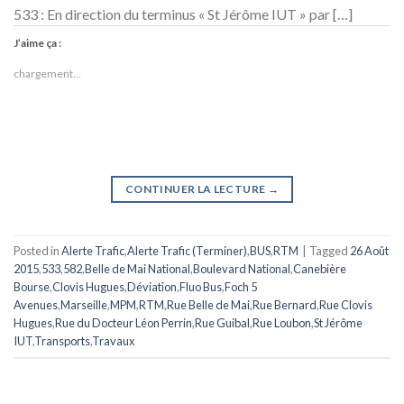
533 : En direction du terminus « St Jérôme IUT » par […]
J’aime ça :
chargement…
CONTINUER LA LECTURE
→
Posted in
Alerte Trafic
,
Alerte Trafic (Terminer)
,
BUS
,
RTM
|
Tagged
26 Août
2015
,
533
,
582
,
Belle de Mai National
,
Boulevard National
,
Canebière
Bourse
,
Clovis Hugues
,
Déviation
,
Fluo Bus
,
Foch 5
Avenues
,
Marseille
,
MPM
,
RTM
,
Rue Belle de Mai
,
Rue Bernard
,
Rue Clovis
Hugues
,
Rue du Docteur Léon Perrin
,
Rue Guibal
,
Rue Loubon
,
St Jérôme
IUT
,
Transports
,
Travaux