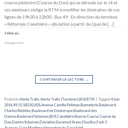
course pédestre (Course du Don) qui se déroule sur le J4 et
ses alentours oblige la RTM à modifier les itinéraires de ces
lignes de 19h30 à 22h00 : Bus 49 : En direction du terminus
« Réformés Canebière » déviation à partir du Quai de […]
J’aime ça :
chargement…
CONTINUER LA LECTURE
→
Posted in
Alerte Trafic
,
Alerte Trafic (Terminer)
,
BUS
,
RTM
|
Tagged
4 Juin
2016
,
49
,
55
,
582
,
82
,
82S
,
Avenue Camille Pelletan
,
Bonneterie
,
Boulevard
Charles Nédélec
,
Boulevard de Dunkerque
,
Boulevard des
Dames
,
Boulevard Schuman
,
BUS
,
Canebière Bourse
,
Course
,
Course du
Don
,
Dames Schuman
,
Déviation
,
Euromed Arenc
,
Fluo Bus
,
Foch 5
Avenues
,
Gare Maritime Internationale
,
Gare Saint