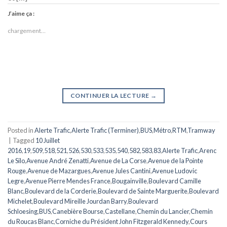
J’aime ça :
chargement…
CONTINUER LA LECTURE
→
Posted in
Alerte Trafic
,
Alerte Trafic (Terminer)
,
BUS
,
Métro
,
RTM
,
Tramway
|
Tagged
10 Juillet
2016
,
19
,
509
,
518
,
521
,
526
,
530
,
533
,
535
,
540
,
582
,
583
,
83
,
Alerte Trafic
,
Arenc
Le Silo
,
Avenue André Zenatti
,
Avenue de La Corse
,
Avenue de la Pointe
Rouge
,
Avenue de Mazargues
,
Avenue Jules Cantini
,
Avenue Ludovic
Legre
,
Avenue Pierre Mendes France
,
Bougainville
,
Boulevard Camille
Blanc
,
Boulevard de la Corderie
,
Boulevard de Sainte Marguerite
,
Boulevard
Michelet
,
Boulevard Mireille Jourdan Barry
,
Boulevard
Schloesing
,
BUS
,
Canebière Bourse
,
Castellane
,
Chemin du Lancier
,
Chemin
du Roucas Blanc
,
Corniche du Président John Fitzgerald Kennedy
,
Cours