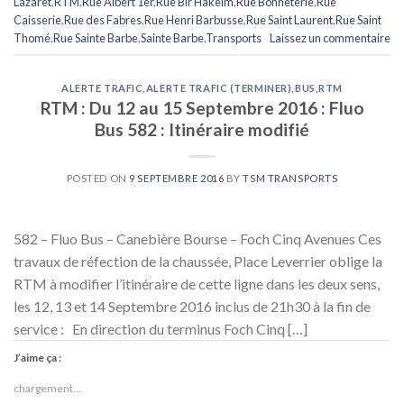
Lazaret
,
RTM
,
Rue Albert 1er
,
Rue Bir Hakeim
,
Rue Bonneterie
,
Rue
Caisserie
,
Rue des Fabres
,
Rue Henri Barbusse
,
Rue Saint Laurent
,
Rue Saint
Thomé
,
Rue Sainte Barbe
,
Sainte Barbe
,
Transports
Laissez un commentaire
ALERTE TRAFIC
,
ALERTE TRAFIC (TERMINER)
,
BUS
,
RTM
RTM : Du 12 au 15 Septembre 2016 : Fluo
Bus 582 : Itinéraire modifié
POSTED ON
9 SEPTEMBRE 2016
BY
TSM TRANSPORTS
582 – Fluo Bus – Canebière Bourse – Foch Cinq Avenues Ces
travaux de réfection de la chaussée, Place Leverrier oblige la
RTM à modifier l’itinéraire de cette ligne dans les deux sens,
les 12, 13 et 14 Septembre 2016 inclus de 21h30 à la fin de
service : En direction du terminus Foch Cinq […]
J’aime ça :
chargement…