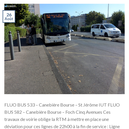
26
Août
FLUO BUS 533 – Canebière Bourse – St Jérôme IUT FLUO
BUS 582 – Canebière Bourse – Foch Cinq Avenues Ces
travaux de voirie oblige la RTM à mettre en place une
déviation pour ces lignes de 22h00 à la fin de service : Ligne