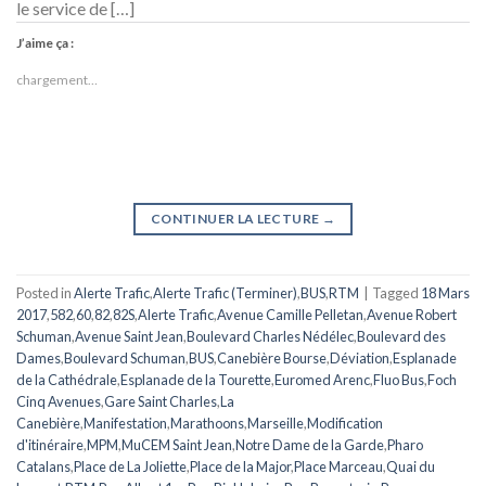
le service de […]
J’aime ça :
chargement…
CONTINUER LA LECTURE
→
Posted in
Alerte Trafic
,
Alerte Trafic (Terminer)
,
BUS
,
RTM
|
Tagged
18 Mars
2017
,
582
,
60
,
82
,
82S
,
Alerte Trafic
,
Avenue Camille Pelletan
,
Avenue Robert
Schuman
,
Avenue Saint Jean
,
Boulevard Charles Nédélec
,
Boulevard des
Dames
,
Boulevard Schuman
,
BUS
,
Canebière Bourse
,
Déviation
,
Esplanade
de la Cathédrale
,
Esplanade de la Tourette
,
Euromed Arenc
,
Fluo Bus
,
Foch
Cinq Avenues
,
Gare Saint Charles
,
La
Canebière
,
Manifestation
,
Marathoons
,
Marseille
,
Modification
d'itinéraire
,
MPM
,
MuCEM Saint Jean
,
Notre Dame de la Garde
,
Pharo
Catalans
,
Place de La Joliette
,
Place de la Major
,
Place Marceau
,
Quai du