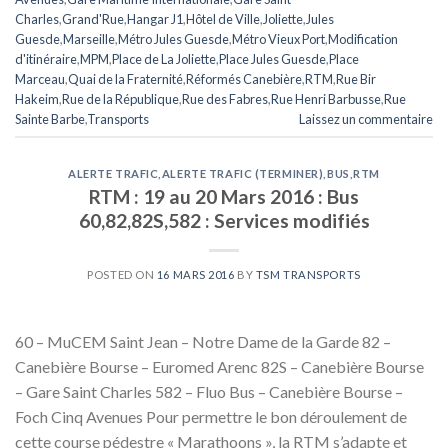
Charles
,
Grand'Rue
,
Hangar J1
,
Hôtel de Ville
,
Joliette
,
Jules
Guesde
,
Marseille
,
Métro Jules Guesde
,
Métro Vieux Port
,
Modification
d'itinéraire
,
MPM
,
Place de La Joliette
,
Place Jules Guesde
,
Place
Marceau
,
Quai de la Fraternité
,
Réformés Canebière
,
RTM
,
Rue Bir
Hakeim
,
Rue de la République
,
Rue des Fabres
,
Rue Henri Barbusse
,
Rue
Sainte Barbe
,
Transports
Laissez un commentaire
ALERTE TRAFIC
,
ALERTE TRAFIC (TERMINER)
,
BUS
,
RTM
RTM : 19 au 20 Mars 2016 : Bus
60,82,82S,582 : Services modifiés
POSTED ON
16 MARS 2016
BY
TSM TRANSPORTS
60 – MuCEM Saint Jean – Notre Dame de la Garde 82 –
Canebière Bourse – Euromed Arenc 82S – Canebière Bourse
– Gare Saint Charles 582 – Fluo Bus – Canebière Bourse –
Foch Cinq Avenues Pour permettre le bon déroulement de
cette course pédestre « Marathoons », la RTM s’adapte et