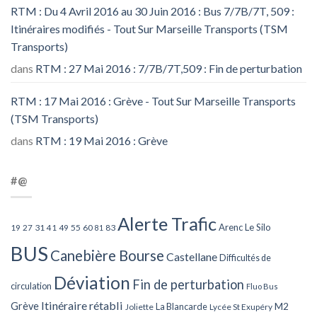
RTM : Du 4 Avril 2016 au 30 Juin 2016 : Bus 7/7B/7T, 509 :
Itinéraires modifiés - Tout Sur Marseille Transports (TSM
Transports)
dans
RTM : 27 Mai 2016 : 7/7B/7T,509 : Fin de perturbation
RTM : 17 Mai 2016 : Grève - Tout Sur Marseille Transports
(TSM Transports)
dans
RTM : 19 Mai 2016 : Grève
#@
Alerte Trafic
Arenc Le Silo
27
31
49
55
60
83
19
41
81
BUS
Canebière Bourse
Castellane
Difficultés de
Déviation
Fin de perturbation
circulation
Fluo Bus
Itinéraire rétabli
Grève
La Blancarde
M2
Joliette
Lycée St Exupéry