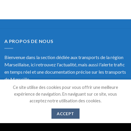
A PROPOS DE NOUS
Bienvenue dans la section dédiée aux transports de la région
Marseillaise, ici retrouvez l'actualité, mais aussi l'alerte trafic
en temps réel et une documentation précise sur les transports
de Marseille.
Ce site utilise des cookies pour vous offrir une meilleure
expérience de navigation. En naviguant sur ce site, vous
acceptez notre utilisation des cookies.
DERNIERS ARTICLES
ACCEPT
Suppression des lignes 521,526 et 583 à partir du 1er