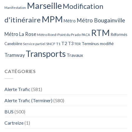
Marseille
Modification
Manifestation
MPM
d'itinéraire
Métro Bougainville
Métro
RTM
Métro La Rose
Réformés
Métro Rond-Point du Prado
PACA
T2
T3
Terminus modifié
Canebière
SNCF
T1
TER
Service partiel
Transports
Tramway
Travaux
CATÉGORIES
Alerte Trafic
(581)
Alerte Trafic (Terminer)
(580)
BUS
(500)
Cartreize
(1)