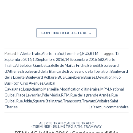
CONTINUER LA LECTURE
→
Posted in
Alerte Trafic
,
Alerte Trafic (Terminer)
,
BUS
,
RTM
|
Tagged
12
Septembre 2016
,
13 Septembre 2016
,
14 Septembre 2016
,
582
,
Alerte
Trafic
,
Allée Léon Gambetta
,
Belle de Mai La Friche
,
Bénédit
,
Boulevard
d'Athénes
,
Boulevard de la Blancarde
,
Boulevard de la libération
,
Boulevard
de la Liberté
,
Boulevard Voltaire
,
BUS
,
Canebière Bourse
,
Déviation
,
Fluo
Bus
,
Foch Cinq Avenues
,
Guibal
Cavaignac
,
Longchamp
,
Marseille
,
Modification d'itinéraire
,
MPM
,
National
Guibal
,
Place Leverrier
,
Pôle Média
,
RTM
,
Rue de la grande Armée
,
Rue
Guibal
,
Rue Jobin
,
Square Stalingrad
,
Transports
,
Travaux
,
Voltaire Saint
Charles
Laissez un commentaire
ALERTE TRAFIC
,
ALERTE TRAFIC
(TERMINER)
,
BUS
,
MÉTRO
,
RTM
,
TRAMWAY