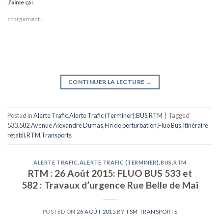
J’aime ça :
chargement…
CONTINUER LA LECTURE
→
Posted in
Alerte Trafic
,
Alerte Trafic (Terminer)
,
BUS
,
RTM
|
Tagged
533
,
582
,
Avenue Alexandre Dumas
,
Fin de perturbation
,
Fluo Bus
,
Itinéraire
rétabli
,
RTM
,
Transports
ALERTE TRAFIC
,
ALERTE TRAFIC (TERMINER)
,
BUS
,
RTM
RTM : 26 Août 2015: FLUO BUS 533 et
582 : Travaux d’urgence Rue Belle de Mai
POSTED ON
26 AOÛT 2015
BY
TSM TRANSPORTS