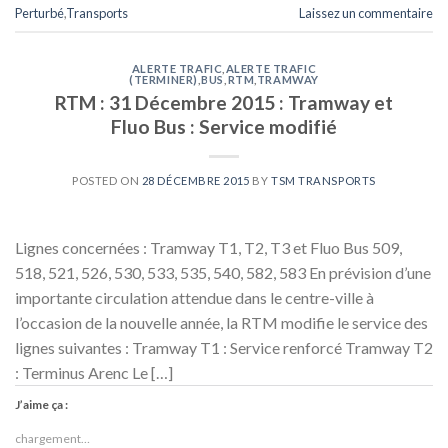
Perturbé
,
Transports
Laissez un commentaire
ALERTE TRAFIC
,
ALERTE TRAFIC
(TERMINER)
,
BUS
,
RTM
,
TRAMWAY
RTM : 31 Décembre 2015 : Tramway et
Fluo Bus : Service modifié
POSTED ON
28 DÉCEMBRE 2015
BY
TSM TRANSPORTS
Lignes concernées : Tramway T1, T2, T3 et Fluo Bus 509,
518, 521, 526, 530, 533, 535, 540, 582, 583 En prévision d’une
importante circulation attendue dans le centre-ville à
l’occasion de la nouvelle année, la RTM modifie le service des
lignes suivantes : Tramway T1 : Service renforcé Tramway T2
: Terminus Arenc Le […]
J’aime ça :
chargement…