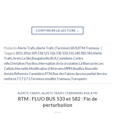
CONTINUER LA LECTURE
→
Posted in
Alerte Trafic
,
Alerte Trafic (Terminer)
,
BUS
,
RTM
,
Tramway
|
Tagged
2015
,
2016
,
509
,
518
,
521
,
526
,
530
,
533
,
535
,
540
,
582
,
583
,
Alerte
Trafic
,
Arenc Le Silo
,
Bougainville
,
BUS
,
Castellane
,
Centre
ville
,
Déviation
,
Fluo Bus
,
Interruption de la circulation
,
La Blancarde
,
Les
Caillols
,
Marseille
,
Modification d'itinéraire
,
MPM
,
Noailles
,
Nouvelle
Année
,
Réformés Canebière
,
RTM
,
Rue des Fabres
,
Service partiel
,
Service
renforcé
,
T1
,
T2
,
T3
,
Terminus modifié
,
Tramway
,
Transports
ALERTE TRAFIC
,
ALERTE TRAFIC (TERMINER)
,
BUS
,
RTM
RTM : FLUO BUS 533 et 582 : Fin de
perturbation