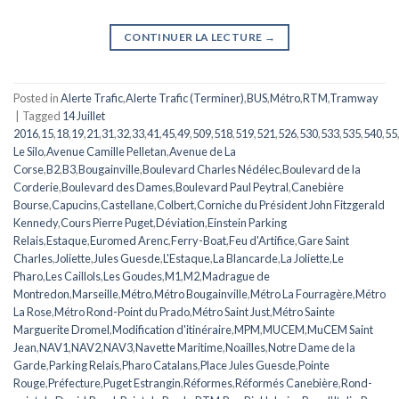
CONTINUER LA LECTURE
→
Posted in
Alerte Trafic
,
Alerte Trafic (Terminer)
,
BUS
,
Métro
,
RTM
,
Tramway
|
Tagged
14 Juillet
2016
,
15
,
18
,
19
,
21
,
31
,
32
,
33
,
41
,
45
,
49
,
509
,
518
,
519
,
521
,
526
,
530
,
533
,
535
,
540
,
55
Le Silo
,
Avenue Camille Pelletan
,
Avenue de La
Corse
,
B2
,
B3
,
Bougainville
,
Boulevard Charles Nédélec
,
Boulevard de la
Corderie
,
Boulevard des Dames
,
Boulevard Paul Peytral
,
Canebière
Bourse
,
Capucins
,
Castellane
,
Colbert
,
Corniche du Président John Fitzgerald
Kennedy
,
Cours Pierre Puget
,
Déviation
,
Einstein Parking
Relais
,
Estaque
,
Euromed Arenc
,
Ferry-Boat
,
Feu d'Artifice
,
Gare Saint
Charles
,
Joliette
,
Jules Guesde
,
L'Estaque
,
La Blancarde
,
La Joliette
,
Le
Pharo
,
Les Caillols
,
Les Goudes
,
M1
,
M2
,
Madrague de
Montredon
,
Marseille
,
Métro
,
Métro Bougainville
,
Métro La Fourragère
,
Métro
La Rose
,
Métro Rond-Point du Prado
,
Métro Saint Just
,
Métro Sainte
Marguerite Dromel
,
Modification d'itinéraire
,
MPM
,
MUCEM
,
MuCEM Saint
Jean
,
NAV1
,
NAV2
,
NAV3
,
Navette Maritime
,
Noailles
,
Notre Dame de la
Garde
,
Parking Relais
,
Pharo Catalans
,
Place Jules Guesde
,
Pointe
Rouge
,
Préfecture
,
Puget Estrangin
,
Réformes
,
Réformés Canebière
,
Rond-