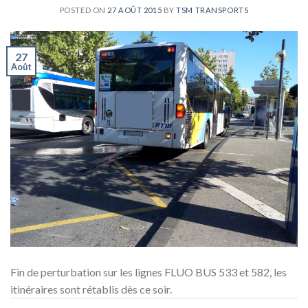
POSTED ON
27 AOÛT 2015
BY
TSM TRANSPORTS
27
Août
Fin de perturbation sur les lignes FLUO BUS 533 et 582, les
itinéraires sont rétablis dès ce soir.