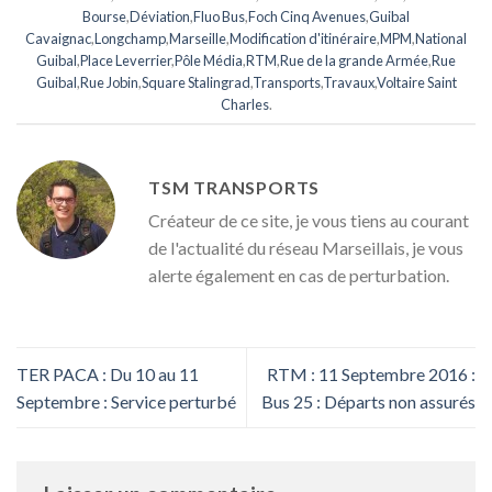
Bourse
,
Déviation
,
Fluo Bus
,
Foch Cinq Avenues
,
Guibal
Cavaignac
,
Longchamp
,
Marseille
,
Modification d'itinéraire
,
MPM
,
National
Guibal
,
Place Leverrier
,
Pôle Média
,
RTM
,
Rue de la grande Armée
,
Rue
Guibal
,
Rue Jobin
,
Square Stalingrad
,
Transports
,
Travaux
,
Voltaire Saint
Charles
.
TSM TRANSPORTS
Créateur de ce site, je vous tiens au courant
de l'actualité du réseau Marseillais, je vous
alerte également en cas de perturbation.
TER PACA : Du 10 au 11
RTM : 11 Septembre 2016 :
Septembre : Service perturbé
Bus 25 : Départs non assurés