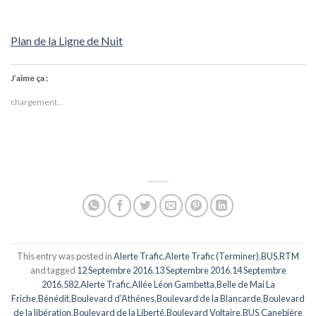
Plan de la Ligne de Nuit
J’aime ça :
chargement…
This entry was posted in
Alerte Trafic
,
Alerte Trafic (Terminer)
,
BUS
,
RTM
and tagged
12 Septembre 2016
,
13 Septembre 2016
,
14 Septembre
2016
,
582
,
Alerte Trafic
,
Allée Léon Gambetta
,
Belle de Mai La
Friche
,
Bénédit
,
Boulevard d'Athénes
,
Boulevard de la Blancarde
,
Boulevard
de la libération
,
Boulevard de la Liberté
,
Boulevard Voltaire
,
BUS
,
Canebière