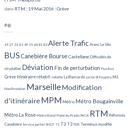
dans
RTM : 19 Mai 2016 : Grève
#@
Alerte Trafic
Arenc Le Silo
27
31
49
55
60
83
19
41
81
BUS
Canebière Bourse
Castellane
Difficultés de
Déviation
Fin de perturbation
circulation
Fluo Bus
Itinéraire rétabli
Grève
La Blancarde
M2
Joliette
Lycée St Exupéry
Marseille
Modification
Manifestation
MPM
d'itinéraire
Métro Bougainville
Métro
RTM
Métro La Rose
Réformés
Métro Rond-Point du Prado
PACA
T2
T3
Terminus modifié
Canebière
SNCF
T1
TER
Service partiel