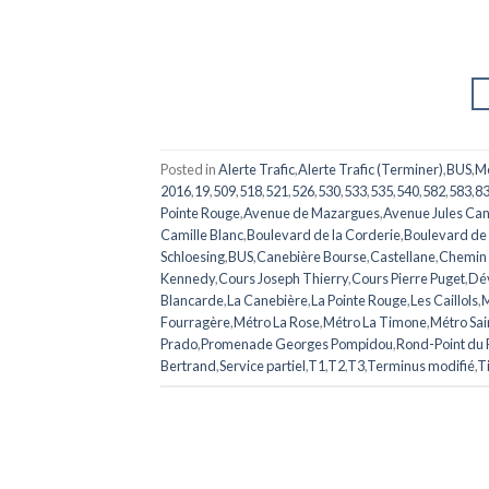
Posted in
Alerte Trafic
,
Alerte Trafic (Terminer)
,
BUS
,
M
2016
,
19
,
509
,
518
,
521
,
526
,
530
,
533
,
535
,
540
,
582
,
583
,
8
Pointe Rouge
,
Avenue de Mazargues
,
Avenue Jules Can
Camille Blanc
,
Boulevard de la Corderie
,
Boulevard de 
Schloesing
,
BUS
,
Canebière Bourse
,
Castellane
,
Chemin 
Kennedy
,
Cours Joseph Thierry
,
Cours Pierre Puget
,
Dév
Blancarde
,
La Canebière
,
La Pointe Rouge
,
Les Caillols
,
Fourragère
,
Métro La Rose
,
Métro La Timone
,
Métro Sai
Prado
,
Promenade Georges Pompidou
,
Rond-Point du
Bertrand
,
Service partiel
,
T1
,
T2
,
T3
,
Terminus modifié
,
T