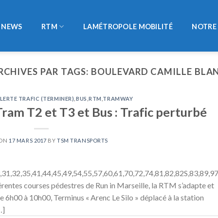
NEWS
RTM
LAMÉTROPOLE MOBILITÉ
NOTRE 
RCHIVES PAR TAGS:
BOULEVARD CAMILLE BLA
LERTE TRAFIC (TERMINER)
,
BUS
,
RTM
,
TRAMWAY
ram T2 et T3 et Bus : Trafic perturbé
 ON
17 MARS 2017
BY
TSM TRANSPORTS
,31,32,35,41,44,45,49,54,55,57,60,61,70,72,74,81,82,82S,83,89,9
rentes courses pédestres de Run in Marseille, la RTM s’adapte et
De 6h00 à 10h00, Terminus « Arenc Le Silo » déplacé à la station
…]