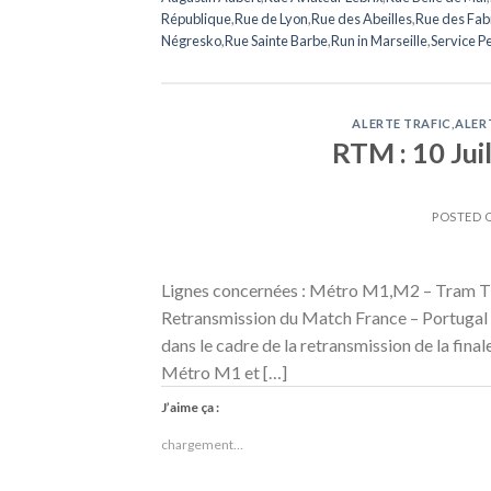
République
,
Rue de Lyon
,
Rue des Abeilles
,
Rue des Fab
Négresko
,
Rue Sainte Barbe
,
Run in Marseille
,
Service P
ALERTE TRAFIC
,
ALER
RTM : 10 Jui
POSTED
Lignes concernées : Métro M1,M2 – Tram T
Retransmission du Match France – Portugal à 
dans le cadre de la retransmission de la fin
Métro M1 et […]
J’aime ça :
chargement…