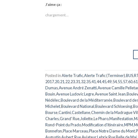
J’aime ça :
chargement…
Posted in
Alerte Trafic
,
Alerte Trafic (Terminer)
,
BUS
,
R
2017
,
20
,
21
,
22
,
23
,
31
,
32
,
35
,
41
,
44
,
45
,
49
,
54
,
55
,
57
,
60
,
61
Dumas
,
Avenue André Zenatti
,
Avenue Camille Pelleta
Bouin
,
Avenue Ludovic Legre
,
Avenue Saint Jean
,
Boulev
Nédélec
,
Boulevard de la Méditerranée
,
Boulevard de
Michelet
,
Boulevard National
,
Boulevard Schloesing
,
Bo
Bourse
,
Cantini
,
Castellane
,
Chemin de la Madrague Vil
Charles
,
Grand' Rue
,
Joliette
,
Le Pharo
,
Manifestation
,
Ma
Rond-Point du Prado
,
Modification d'itinéraire
,
MPM
,
Mu
Bonnefon
,
Place Marceau
,
Place Notre Dame du Mont
,
P
Augustin Aubert
,
Rue Aviateur Lebrix
,
Rue Belle de Mai
,