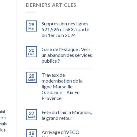
DERNIERS ARTICLES
Suppression des lignes
28
Mai
521,526 et 583 à partir
du 1er Juin 2024
Gare de l’Estaque : Vers
20
Déc
un abandon des services
publics ?
Travaux de
28
Août
modernisation de la
ligne Marseille –
Gardanne – Aix En
Provence
int
Fête du train à Miramas,
27
Août
le grand retour
tro
ouis
Rue
Arrivage d’IVECO
18
Fév