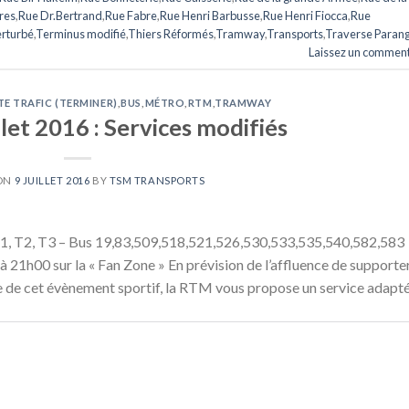
res
,
Rue Dr.Bertrand
,
Rue Fabre
,
Rue Henri Barbusse
,
Rue Henri Fiocca
,
Rue
erturbé
,
Terminus modifié
,
Thiers Réformés
,
Tramway
,
Transports
,
Traverse Paran
Laissez un comment
TE TRAFIC (TERMINER)
,
BUS
,
MÉTRO
,
RTM
,
TRAMWAY
llet 2016 : Services modifiés
 ON
9 JUILLET 2016
BY
TSM TRANSPORTS
1, T2, T3 – Bus 19,83,509,518,521,526,530,533,535,540,582,583
21h00 sur la « Fan Zone » En prévision de l’affluence de supporte
ale de cet évènement sportif, la RTM vous propose un service adapté