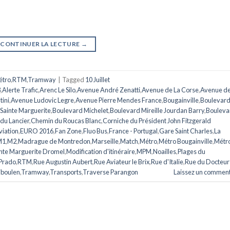
CONTINUER LA LECTURE
→
étro
,
RTM
,
Tramway
|
Tagged
10 Juillet
3
,
Alerte Trafic
,
Arenc Le Silo
,
Avenue André Zenatti
,
Avenue de La Corse
,
Avenue de
tini
,
Avenue Ludovic Legre
,
Avenue Pierre Mendes France
,
Bougainville
,
Boulevar
Sainte Marguerite
,
Boulevard Michelet
,
Boulevard Mireille Jourdan Barry
,
Bouleva
du Lancier
,
Chemin du Roucas Blanc
,
Corniche du Président John Fitzgerald
iation
,
EURO 2016
,
Fan Zone
,
Fluo Bus
,
France - Portugal
,
Gare Saint Charles
,
La
M1
,
M2
,
Madrague de Montredon
,
Marseille
,
Match
,
Métro
,
Métro Bougainville
,
Métro
nte Marguerite Dromel
,
Modification d'itinéraire
,
MPM
,
Noailles
,
Plages du
 Prado
,
RTM
,
Rue Augustin Aubert
,
Rue Aviateur le Brix
,
Rue d'Italie
,
Rue du Docteur
iboulen
,
Tramway
,
Transports
,
Traverse Parangon
Laissez un comment