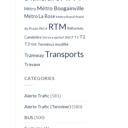
Métro Bougainville
Métro
Métro La Rose
Métro Rond-Point
RTM
Réformés
du Prado
PACA
T2
Canebière
SNCF
T1
Service partiel
T3
Terminus modifié
TER
Transports
Tramway
Travaux
CATÉGORIES
Alerte Trafic
(581)
Alerte Trafic (Terminer)
(580)
BUS
(500)