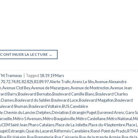
CONTINUER LA LECTURE
→
TM
,
Tramway
|
Tagged
18
,
19
,
19 Mars
,
70
,
72
,
74
,
81
,
82
,
82S
,
83
,
89
,
97
,
Alerte Trafic
,
Arenc Le Silo
,
Avenue Alexandre
n
,
Avenue Clot Bey
,
Avenue de Mazargues
,
Avenue de Montredon
,
Avenue Jean
ard Barry
,
Boulevard Bernabo
,
Boulevard Camille Blanc
,
Boulevard Charles
s Dames
,
Boulevard du Sablier
,
Boulevard Luce
,
Boulevard Magallon
,
Boulevard
ulevard Shuman
,
Boulevard Voltaire
,
BUS
,
Canebière
le
,
Chemin du Lancier
,
Delphes
,
Déviation
,
Estrangin Puget
,
Euromed Arenc
,
Gare Sa
rseille
,
Métro 5 Avenues
,
Métro Bougainville
,
Métro Castellane
,
Métro National
,
Mé
CEM Saint Jean
,
Pharo Catalans
,
Place de La Joliette
,
Place du 4 Septembre
,
Place L
uget Estrangin
,
Quai du Lazaret
,
Réformés Canebière
,
Rond-Point du Prado
,
RTM
,
Rue Bir Hakeim
,
Rue Bonneterie
,
Rue Caisserie
,
Rue de la grande Armée
,
Rue de la