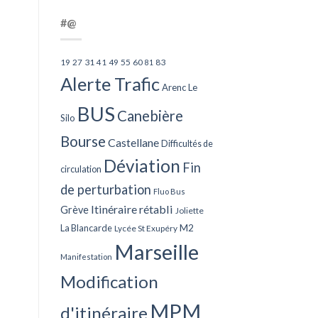
#@
27
31
49
55
60
83
19
41
81
Alerte Trafic
Arenc Le
BUS
Canebière
Silo
Bourse
Castellane
Difficultés de
Déviation
Fin
circulation
de perturbation
Fluo Bus
Itinéraire rétabli
Grève
Joliette
La Blancarde
M2
Lycée St Exupéry
Marseille
Manifestation
Modification
MPM
d'itinéraire