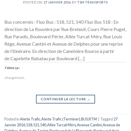
POSTED ON
27 JANVIER 2016
BY
TSM TRANSPORTS
Bus concernés : Fluo Bus : 518, 521, 540 Fluo Bus 518 : En
direction de La Rouvière par Rue Breteuil, Cours Pierre Puget,
Rue Paradis, Boulevard Périer, Allée Turcat Méry, Rue Louis
Rège, Avenue Cantini et Avenue de Delphes pour une reprise
de l’itinéraire. En direction de Canebière Bourse à partir
de Capelette Rabatau par Boulevard […]
J’aime ça :
chargement…
CONTINUER LA LECTURE
→
Posted in
Alerte Trafic
,
Alerte Trafic (Terminer)
,
BUS
,
RTM
|
Tagged
27
Janvier 2016
,
518
,
521
,
540
,
Allée Turcat Méry
,
Avenue Cantini
,
Avenue de
Delphes
,
Avenue de Toulon
,
Boulevard de la Blancarde
,
Boulevard de la