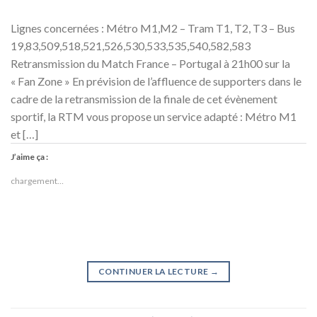
Lignes concernées : Métro M1,M2 – Tram T1, T2, T3 – Bus
19,83,509,518,521,526,530,533,535,540,582,583
Retransmission du Match France – Portugal à 21h00 sur la
« Fan Zone » En prévision de l’affluence de supporters dans le
cadre de la retransmission de la finale de cet évènement
sportif, la RTM vous propose un service adapté : Métro M1
et […]
J’aime ça :
chargement…
CONTINUER LA LECTURE
→