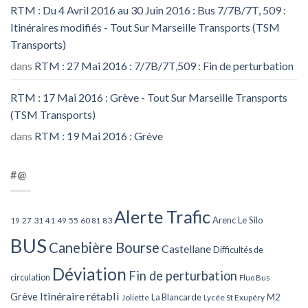
RTM : Du 4 Avril 2016 au 30 Juin 2016 : Bus 7/7B/7T, 509 :
Itinéraires modifiés - Tout Sur Marseille Transports (TSM
Transports)
dans
RTM : 27 Mai 2016 : 7/7B/7T,509 : Fin de perturbation
RTM : 17 Mai 2016 : Grève - Tout Sur Marseille Transports
(TSM Transports)
dans
RTM : 19 Mai 2016 : Grève
#@
Alerte Trafic
Arenc Le Silo
27
31
49
55
60
83
19
41
81
BUS
Canebière Bourse
Castellane
Difficultés de
Déviation
Fin de perturbation
circulation
Fluo Bus
Itinéraire rétabli
Grève
La Blancarde
M2
Joliette
Lycée St Exupéry