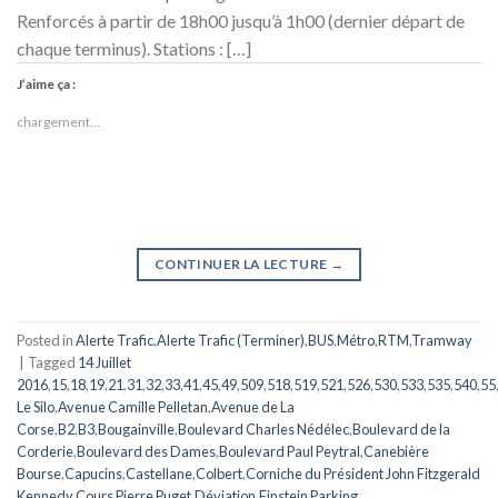
Renforcés à partir de 18h00 jusqu’à 1h00 (dernier départ de
chaque terminus). Stations : […]
J’aime ça :
chargement…
CONTINUER LA LECTURE
→
Posted in
Alerte Trafic
,
Alerte Trafic (Terminer)
,
BUS
,
Métro
,
RTM
,
Tramway
|
Tagged
14 Juillet
2016
,
15
,
18
,
19
,
21
,
31
,
32
,
33
,
41
,
45
,
49
,
509
,
518
,
519
,
521
,
526
,
530
,
533
,
535
,
540
,
55
Le Silo
,
Avenue Camille Pelletan
,
Avenue de La
Corse
,
B2
,
B3
,
Bougainville
,
Boulevard Charles Nédélec
,
Boulevard de la
Corderie
,
Boulevard des Dames
,
Boulevard Paul Peytral
,
Canebière
Bourse
,
Capucins
,
Castellane
,
Colbert
,
Corniche du Président John Fitzgerald
Kennedy
,
Cours Pierre Puget
,
Déviation
,
Einstein Parking