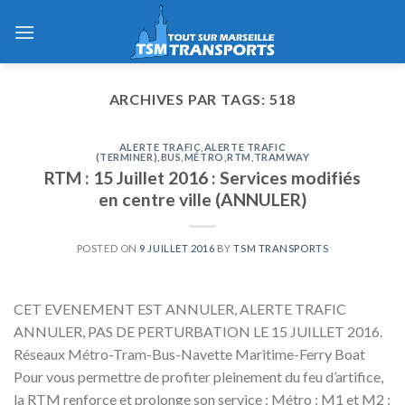
Skip
to
content
ARCHIVES PAR TAGS:
518
ALERTE TRAFIC
,
ALERTE TRAFIC
(TERMINER)
,
BUS
,
MÉTRO
,
RTM
,
TRAMWAY
RTM : 15 Juillet 2016 : Services modifiés
en centre ville (ANNULER)
POSTED ON
9 JUILLET 2016
BY
TSM TRANSPORTS
CET EVENEMENT EST ANNULER, ALERTE TRAFIC
ANNULER, PAS DE PERTURBATION LE 15 JUILLET 2016.
Réseaux Métro-Tram-Bus-Navette Maritime-Ferry Boat
Pour vous permettre de profiter pleinement du feu d’artifice,
la RTM renforce et prolonge son service : Métro : M1 et M2 :