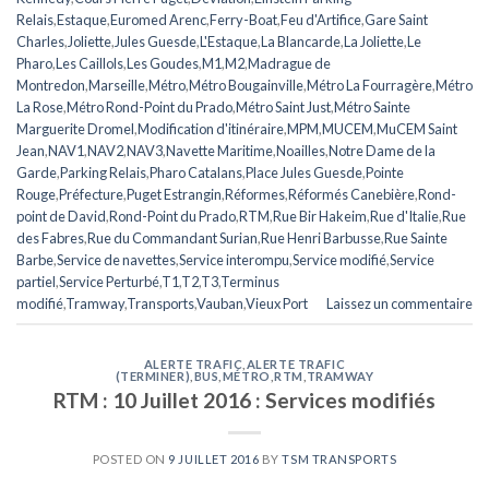
Relais
,
Estaque
,
Euromed Arenc
,
Ferry-Boat
,
Feu d'Artifice
,
Gare Saint
Charles
,
Joliette
,
Jules Guesde
,
L'Estaque
,
La Blancarde
,
La Joliette
,
Le
Pharo
,
Les Caillols
,
Les Goudes
,
M1
,
M2
,
Madrague de
Montredon
,
Marseille
,
Métro
,
Métro Bougainville
,
Métro La Fourragère
,
Métro
La Rose
,
Métro Rond-Point du Prado
,
Métro Saint Just
,
Métro Sainte
Marguerite Dromel
,
Modification d'itinéraire
,
MPM
,
MUCEM
,
MuCEM Saint
Jean
,
NAV1
,
NAV2
,
NAV3
,
Navette Maritime
,
Noailles
,
Notre Dame de la
Garde
,
Parking Relais
,
Pharo Catalans
,
Place Jules Guesde
,
Pointe
Rouge
,
Préfecture
,
Puget Estrangin
,
Réformes
,
Réformés Canebière
,
Rond-
point de David
,
Rond-Point du Prado
,
RTM
,
Rue Bir Hakeim
,
Rue d'Italie
,
Rue
des Fabres
,
Rue du Commandant Surian
,
Rue Henri Barbusse
,
Rue Sainte
Barbe
,
Service de navettes
,
Service interompu
,
Service modifié
,
Service
partiel
,
Service Perturbé
,
T1
,
T2
,
T3
,
Terminus
modifié
,
Tramway
,
Transports
,
Vauban
,
Vieux Port
Laissez un commentaire
ALERTE TRAFIC
,
ALERTE TRAFIC
(TERMINER)
,
BUS
,
MÉTRO
,
RTM
,
TRAMWAY
RTM : 10 Juillet 2016 : Services modifiés
POSTED ON
9 JUILLET 2016
BY
TSM TRANSPORTS