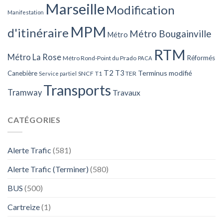
Marseille
Modification
Manifestation
MPM
d'itinéraire
Métro Bougainville
Métro
RTM
Métro La Rose
Réformés
Métro Rond-Point du Prado
PACA
T2
T3
Terminus modifié
Canebière
SNCF
T1
TER
Service partiel
Transports
Tramway
Travaux
CATÉGORIES
Alerte Trafic
(581)
Alerte Trafic (Terminer)
(580)
BUS
(500)
Cartreize
(1)