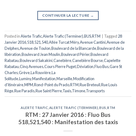
CONTINUER LA LECTURE
→
Posted in
Alerte Trafic
,
Alerte Trafic (Terminer)
,
BUS
,
RTM
|
Tagged
28
Janvier 2016
,
518
,
521
,
540
,
Allée Turcat Méry
,
Avenue Cantini
,
Avenue de
Delphes
,
Avenue de Toulon
,
Boulevard de la Blancarde
,
Boulevard de la
libération
,
Boulevard Jean Moulin
,
Boulevard Périer
,
Boulevard
Rabatau
,
Boulevard Sakakini
,
Canebière
,
Canebière Bourse
,
Capelette
Rabatau
,
Cinq Avenues
,
Cours Pierre Puget
,
Déviation
,
Fluo Bus
,
Gare St
Charles
,
Grève
,
La Rouvière
,
La
Solitude
,
Luminy
,
Manifestation
,
Marseille
,
Modification
d'itinéraire
,
MPM
,
Rond-Point du Prado
,
RTM
,
Rue Breteuil
,
Rue Louis
Rège
,
Rue Paradis
,
Rue Saint Pierre
,
Taxis
,
Timone
,
Transports
ALERTE TRAFIC
,
ALERTE TRAFIC (TERMINER)
,
BUS
,
RTM
RTM : 27 Janvier 2016 : Fluo Bus
518,521,540 : Manifestation des taxis