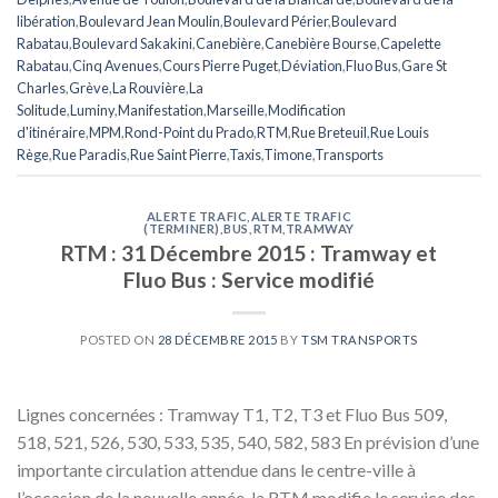
libération
,
Boulevard Jean Moulin
,
Boulevard Périer
,
Boulevard
Rabatau
,
Boulevard Sakakini
,
Canebière
,
Canebière Bourse
,
Capelette
Rabatau
,
Cinq Avenues
,
Cours Pierre Puget
,
Déviation
,
Fluo Bus
,
Gare St
Charles
,
Grève
,
La Rouvière
,
La
Solitude
,
Luminy
,
Manifestation
,
Marseille
,
Modification
d'itinéraire
,
MPM
,
Rond-Point du Prado
,
RTM
,
Rue Breteuil
,
Rue Louis
Rège
,
Rue Paradis
,
Rue Saint Pierre
,
Taxis
,
Timone
,
Transports
ALERTE TRAFIC
,
ALERTE TRAFIC
(TERMINER)
,
BUS
,
RTM
,
TRAMWAY
RTM : 31 Décembre 2015 : Tramway et
Fluo Bus : Service modifié
POSTED ON
28 DÉCEMBRE 2015
BY
TSM TRANSPORTS
Lignes concernées : Tramway T1, T2, T3 et Fluo Bus 509,
518, 521, 526, 530, 533, 535, 540, 582, 583 En prévision d’une
importante circulation attendue dans le centre-ville à
l’occasion de la nouvelle année, la RTM modifie le service des