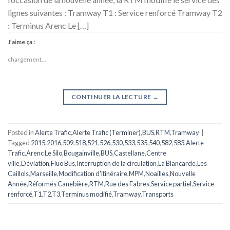
lignes suivantes : Tramway T1 : Service renforcé Tramway T2
: Terminus Arenc Le […]
J’aime ça :
chargement…
CONTINUER LA LECTURE
→
Posted in
Alerte Trafic
,
Alerte Trafic (Terminer)
,
BUS
,
RTM
,
Tramway
|
Tagged
2015
,
2016
,
509
,
518
,
521
,
526
,
530
,
533
,
535
,
540
,
582
,
583
,
Alerte
Trafic
,
Arenc Le Silo
,
Bougainville
,
BUS
,
Castellane
,
Centre
ville
,
Déviation
,
Fluo Bus
,
Interruption de la circulation
,
La Blancarde
,
Les
Caillols
,
Marseille
,
Modification d'itinéraire
,
MPM
,
Noailles
,
Nouvelle
Année
,
Réformés Canebière
,
RTM
,
Rue des Fabres
,
Service partiel
,
Service
renforcé
,
T1
,
T2
,
T3
,
Terminus modifié
,
Tramway
,
Transports