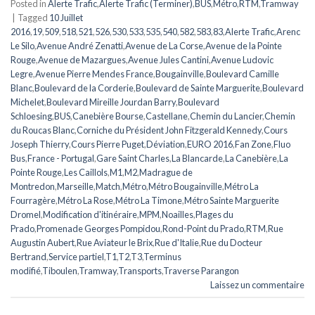
Posted in
Alerte Trafic
,
Alerte Trafic (Terminer)
,
BUS
,
Métro
,
RTM
,
Tramway
|
Tagged
10 Juillet
2016
,
19
,
509
,
518
,
521
,
526
,
530
,
533
,
535
,
540
,
582
,
583
,
83
,
Alerte Trafic
,
Arenc
Le Silo
,
Avenue André Zenatti
,
Avenue de La Corse
,
Avenue de la Pointe
Rouge
,
Avenue de Mazargues
,
Avenue Jules Cantini
,
Avenue Ludovic
Legre
,
Avenue Pierre Mendes France
,
Bougainville
,
Boulevard Camille
Blanc
,
Boulevard de la Corderie
,
Boulevard de Sainte Marguerite
,
Boulevard
Michelet
,
Boulevard Mireille Jourdan Barry
,
Boulevard
Schloesing
,
BUS
,
Canebière Bourse
,
Castellane
,
Chemin du Lancier
,
Chemin
du Roucas Blanc
,
Corniche du Président John Fitzgerald Kennedy
,
Cours
Joseph Thierry
,
Cours Pierre Puget
,
Déviation
,
EURO 2016
,
Fan Zone
,
Fluo
Bus
,
France - Portugal
,
Gare Saint Charles
,
La Blancarde
,
La Canebière
,
La
Pointe Rouge
,
Les Caillols
,
M1
,
M2
,
Madrague de
Montredon
,
Marseille
,
Match
,
Métro
,
Métro Bougainville
,
Métro La
Fourragère
,
Métro La Rose
,
Métro La Timone
,
Métro Sainte Marguerite
Dromel
,
Modification d'itinéraire
,
MPM
,
Noailles
,
Plages du
Prado
,
Promenade Georges Pompidou
,
Rond-Point du Prado
,
RTM
,
Rue
Augustin Aubert
,
Rue Aviateur le Brix
,
Rue d'Italie
,
Rue du Docteur
Bertrand
,
Service partiel
,
T1
,
T2
,
T3
,
Terminus
modifié
,
Tiboulen
,
Tramway
,
Transports
,
Traverse Parangon
Laissez un commentaire