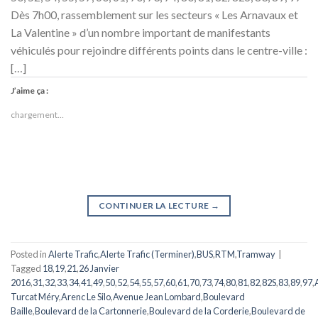
Dès 7h00, rassemblement sur les secteurs « Les Arnavaux et
La Valentine » d’un nombre important de manifestants
véhiculés pour rejoindre différents points dans le centre-ville :
[…]
J’aime ça :
chargement…
CONTINUER LA LECTURE
→
Posted in
Alerte Trafic
,
Alerte Trafic (Terminer)
,
BUS
,
RTM
,
Tramway
|
Tagged
18
,
19
,
21
,
26 Janvier
2016
,
31
,
32
,
33
,
34
,
41
,
49
,
50
,
52
,
54
,
55
,
57
,
60
,
61
,
70
,
73
,
74
,
80
,
81
,
82
,
82S
,
83
,
89
,
97
,
Turcat Méry
,
Arenc Le Silo
,
Avenue Jean Lombard
,
Boulevard
Baille
,
Boulevard de la Cartonnerie
,
Boulevard de la Corderie
,
Boulevard de