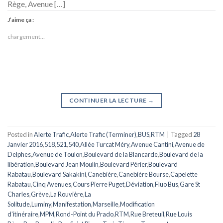
Rège, Avenue […]
J’aime ça :
chargement…
CONTINUER LA LECTURE
→
Posted in
Alerte Trafic
,
Alerte Trafic (Terminer)
,
BUS
,
RTM
|
Tagged
28
Janvier 2016
,
518
,
521
,
540
,
Allée Turcat Méry
,
Avenue Cantini
,
Avenue de
Delphes
,
Avenue de Toulon
,
Boulevard de la Blancarde
,
Boulevard de la
libération
,
Boulevard Jean Moulin
,
Boulevard Périer
,
Boulevard
Rabatau
,
Boulevard Sakakini
,
Canebière
,
Canebière Bourse
,
Capelette
Rabatau
,
Cinq Avenues
,
Cours Pierre Puget
,
Déviation
,
Fluo Bus
,
Gare St
Charles
,
Grève
,
La Rouvière
,
La
Solitude
,
Luminy
,
Manifestation
,
Marseille
,
Modification
d'itinéraire
,
MPM
,
Rond-Point du Prado
,
RTM
,
Rue Breteuil
,
Rue Louis