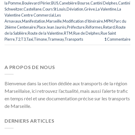
la Pomme
,
Boulevard Périer
,
BUS
,
Canebière Bourse
,
Cantini Delphes
,
Cantini
Schweitzer
,
Castellane
,
Cours St Louis
,
Déviation
,
Grève
,
La Valentine
,
La
Valentine Centre Commercial
,
Les
Arnavaux
,
Manifestation
,
Marseille
,
Modification d'itinéraire
,
MPM
,
Parc du
26ème Centenaire
,
Place Jean Jaurès
,
Préfecture
,
Réformes
,
Retard
,
Route
de la Sablière
,
Route de la Valentine
,
RTM
,
Rue de Delphes
,
Rue Saint
Pierre
,
T2
,
T3
,
Taxi
,
Timone
,
Tramway
,
Transports
1
Commentaire
A PROPOS DE NOUS
Bienvenue dans la section dédiée aux transports de la région
Marseillaise, ici retrouvez l’actualité, mais aussi l’alerte trafic
en temps réel et une documentation précise sur les transports
de Marseille.
DERNIERS ARTICLES