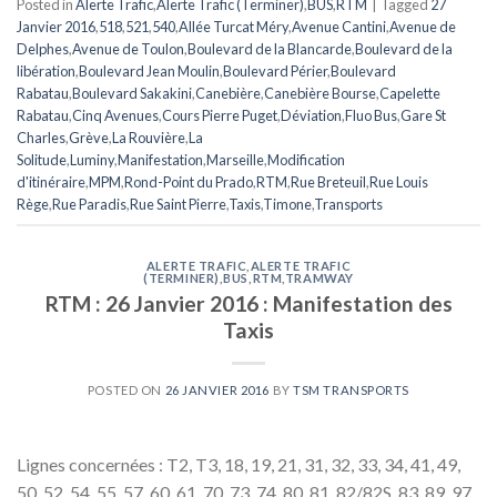
Posted in
Alerte Trafic
,
Alerte Trafic (Terminer)
,
BUS
,
RTM
|
Tagged
27
Janvier 2016
,
518
,
521
,
540
,
Allée Turcat Méry
,
Avenue Cantini
,
Avenue de
Delphes
,
Avenue de Toulon
,
Boulevard de la Blancarde
,
Boulevard de la
libération
,
Boulevard Jean Moulin
,
Boulevard Périer
,
Boulevard
Rabatau
,
Boulevard Sakakini
,
Canebière
,
Canebière Bourse
,
Capelette
Rabatau
,
Cinq Avenues
,
Cours Pierre Puget
,
Déviation
,
Fluo Bus
,
Gare St
Charles
,
Grève
,
La Rouvière
,
La
Solitude
,
Luminy
,
Manifestation
,
Marseille
,
Modification
d'itinéraire
,
MPM
,
Rond-Point du Prado
,
RTM
,
Rue Breteuil
,
Rue Louis
Rège
,
Rue Paradis
,
Rue Saint Pierre
,
Taxis
,
Timone
,
Transports
ALERTE TRAFIC
,
ALERTE TRAFIC
(TERMINER)
,
BUS
,
RTM
,
TRAMWAY
RTM : 26 Janvier 2016 : Manifestation des
Taxis
POSTED ON
26 JANVIER 2016
BY
TSM TRANSPORTS
Lignes concernées : T2, T3, 18, 19, 21, 31, 32, 33, 34, 41, 49,
50, 52, 54, 55, 57, 60, 61, 70, 73, 74, 80, 81, 82/82S, 83, 89, 97