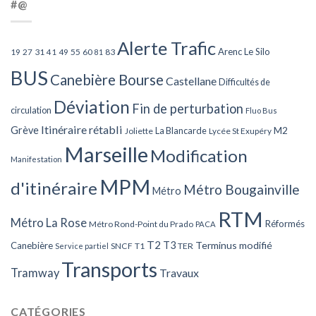
#@
Alerte Trafic
Arenc Le Silo
27
31
49
55
60
83
19
41
81
BUS
Canebière Bourse
Castellane
Difficultés de
Déviation
Fin de perturbation
circulation
Fluo Bus
Itinéraire rétabli
Grève
La Blancarde
M2
Joliette
Lycée St Exupéry
Marseille
Modification
Manifestation
MPM
d'itinéraire
Métro Bougainville
Métro
RTM
Métro La Rose
Réformés
Métro Rond-Point du Prado
PACA
T2
T3
Terminus modifié
Canebière
SNCF
T1
TER
Service partiel
Transports
Tramway
Travaux
CATÉGORIES