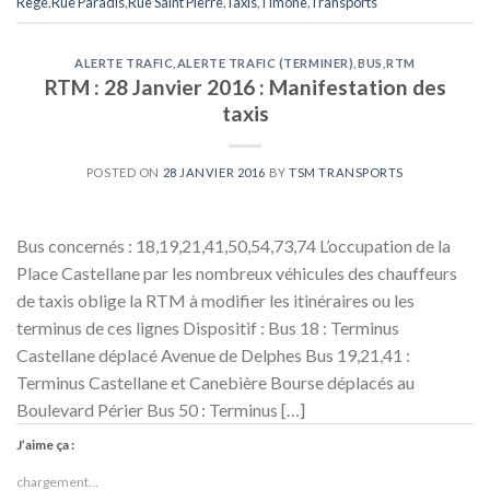
Rège
,
Rue Paradis
,
Rue Saint Pierre
,
Taxis
,
Timone
,
Transports
ALERTE TRAFIC
,
ALERTE TRAFIC (TERMINER)
,
BUS
,
RTM
RTM : 28 Janvier 2016 : Manifestation des
taxis
POSTED ON
28 JANVIER 2016
BY
TSM TRANSPORTS
Bus concernés : 18,19,21,41,50,54,73,74 L’occupation de la
Place Castellane par les nombreux véhicules des chauffeurs
de taxis oblige la RTM à modifier les itinéraires ou les
terminus de ces lignes Dispositif : Bus 18 : Terminus
Castellane déplacé Avenue de Delphes Bus 19,21,41 :
Terminus Castellane et Canebière Bourse déplacés au
Boulevard Périer Bus 50 : Terminus […]
J’aime ça :
chargement…