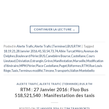
CONTINUER LA LECTURE
→
Posted in
Alerte Trafic
,
Alerte Trafic (Terminer)
,
BUS
,
RTM
|
Tagged
18
,
19
,
21
,
28 Janvier 2016
,
41
,
50
,
54
,
73
,
74
,
Allée Turcat Méry
,
Avenue de
Delphes
,
Boulevard Périer
,
BUS
,
Canebière Bourse
,
Castellane
,
Cours
Lieutaud
,
Déviation
,
Estrangin
,
Grève
,
Manifestation
,
Marseille
,
Modification
d'itinéraire
,
MPM
,
Périer
,
Place Castellane
,
Puget
,
Réformes
,
RTM
,
Rue Louis
Rège
,
Taxis
,
Terminus modifié
,
Timone
,
Transports
,
Vallon Montebello
ALERTE TRAFIC
,
ALERTE TRAFIC (TERMINER)
,
BUS
,
RTM
RTM : 27 Janvier 2016 : Fluo Bus
518,521,540 : Manifestation des taxis
POSTED ON
27 JANVIER 2016
BY
TSM TRANSPORTS