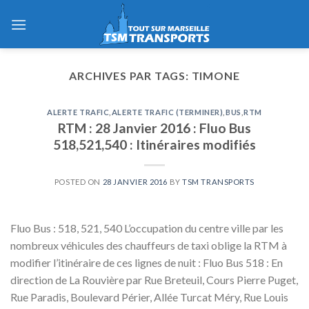
Skip
to
content
ARCHIVES PAR TAGS:
TIMONE
ALERTE TRAFIC
,
ALERTE TRAFIC (TERMINER)
,
BUS
,
RTM
RTM : 28 Janvier 2016 : Fluo Bus
518,521,540 : Itinéraires modifiés
POSTED ON
28 JANVIER 2016
BY
TSM TRANSPORTS
Fluo Bus : 518, 521, 540 L’occupation du centre ville par les
nombreux véhicules des chauffeurs de taxi oblige la RTM à
modifier l’itinéraire de ces lignes de nuit : Fluo Bus 518 : En
direction de La Rouvière par Rue Breteuil, Cours Pierre Puget,
Rue Paradis, Boulevard Périer, Allée Turcat Méry, Rue Louis