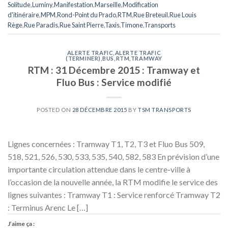
Solitude
,
Luminy
,
Manifestation
,
Marseille
,
Modification
d'itinéraire
,
MPM
,
Rond-Point du Prado
,
RTM
,
Rue Breteuil
,
Rue Louis
Rège
,
Rue Paradis
,
Rue Saint Pierre
,
Taxis
,
Timone
,
Transports
ALERTE TRAFIC
,
ALERTE TRAFIC
(TERMINER)
,
BUS
,
RTM
,
TRAMWAY
RTM : 31 Décembre 2015 : Tramway et
Fluo Bus : Service modifié
POSTED ON
28 DÉCEMBRE 2015
BY
TSM TRANSPORTS
Lignes concernées : Tramway T1, T2, T3 et Fluo Bus 509,
518, 521, 526, 530, 533, 535, 540, 582, 583 En prévision d’une
importante circulation attendue dans le centre-ville à
l’occasion de la nouvelle année, la RTM modifie le service des
lignes suivantes : Tramway T1 : Service renforcé Tramway T2
: Terminus Arenc Le […]
J’aime ça :