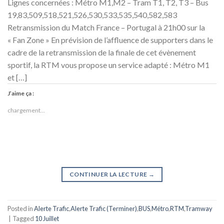
Lignes concernées : Métro M1,M2 – Tram T1, T2, T3 – Bus
19,83,509,518,521,526,530,533,535,540,582,583
Retransmission du Match France – Portugal à 21h00 sur la
« Fan Zone » En prévision de l’affluence de supporters dans le
cadre de la retransmission de la finale de cet évènement
sportif, la RTM vous propose un service adapté : Métro M1
et […]
J’aime ça :
chargement…
CONTINUER LA LECTURE
→
Posted in
Alerte Trafic
,
Alerte Trafic (Terminer)
,
BUS
,
Métro
,
RTM
,
Tramway
|
Tagged
10 Juillet