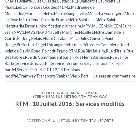
Charles
,
Joliette
,
Jules Guesde
,
L'Estaque
,
La Blancarde
,
La Joliette
,
Le
Pharo
,
Les Caillols
,
Les Goudes
,
M1
,
M2
,
Madrague de
Montredon
,
Marseille
,
Métro
,
Métro Bougainville
,
Métro La Fourragère
,
Métro
La Rose
,
Métro Rond-Point du Prado
,
Métro Saint Just
,
Métro Sainte
Marguerite Dromel
,
Modification d'itinéraire
,
MPM
,
MUCEM
,
MuCEM Saint
Jean
,
NAV1
,
NAV2
,
NAV3
,
Navette Maritime
,
Noailles
,
Notre Dame de la
Garde
,
Parking Relais
,
Pharo Catalans
,
Place Jules Guesde
,
Pointe
Rouge
,
Préfecture
,
Puget Estrangin
,
Réformes
,
Réformés Canebière
,
Rond-
point de David
,
Rond-Point du Prado
,
RTM
,
Rue Bir Hakeim
,
Rue d'Italie
,
Rue
des Fabres
,
Rue du Commandant Surian
,
Rue Henri Barbusse
,
Rue Sainte
Barbe
,
Service de navettes
,
Service interompu
,
Service modifié
,
Service
partiel
,
Service Perturbé
,
T1
,
T2
,
T3
,
Terminus
modifié
,
Tramway
,
Transports
,
Vauban
,
Vieux Port
Laissez un commentaire
ALERTE TRAFIC
,
ALERTE TRAFIC
(TERMINER)
,
BUS
,
MÉTRO
,
RTM
,
TRAMWAY
RTM : 10 Juillet 2016 : Services modifiés
POSTED ON
9 JUILLET 2016
BY
TSM TRANSPORTS