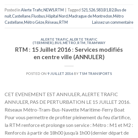
Posted in
Alerte Trafic
,
NEWS
,
RTM
|
Tagged
521
,
526
,
583
,
B1
,
B2
,
Bus de
nuit
,
Castellane
,
Fluobus
,
Hôpital Nord
,
Madrague de Montredon
,
Métro
Castellane
,
Métro Gèze
,
Réseau
,
RTM
Laissez un commentaire
ALERTE TRAFIC
,
ALERTE TRAFIC
(TERMINER)
,
BUS
,
MÉTRO
,
RTM
,
TRAMWAY
RTM : 15 Juillet 2016 : Services modifiés
en centre ville (ANNULER)
POSTED ON
9 JUILLET 2016
BY
TSM TRANSPORTS
CET EVENEMENT EST ANNULER, ALERTE TRAFIC
ANNULER, PAS DE PERTURBATION LE 15 JUILLET 2016.
Réseaux Métro-Tram-Bus-Navette Maritime-Ferry Boat
Pour vous permettre de profiter pleinement du feu d’artifice,
la RTM renforce et prolonge son service : Métro : M1 et M2 :
Renforcés à partir de 18h00 jusqu’à 1h00 (dernier départ de