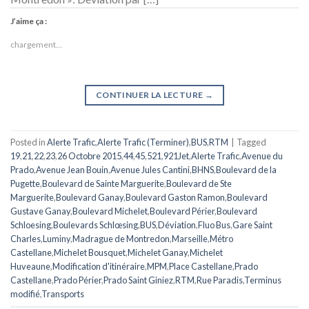
J’aime ça :
chargement…
CONTINUER LA LECTURE
→
Posted in
Alerte Trafic
,
Alerte Trafic (Terminer)
,
BUS
,
RTM
|
Tagged
19
,
21
,
22
,
23
,
26 Octobre 2015
,
44
,
45
,
521
,
921Jet
,
Alerte Trafic
,
Avenue du
Prado
,
Avenue Jean Bouin
,
Avenue Jules Cantini
,
BHNS
,
Boulevard de la
Pugette
,
Boulevard de Sainte Marguerite
,
Boulevard de Ste
Marguerite
,
Boulevard Ganay
,
Boulevard Gaston Ramon
,
Boulevard
Gustave Ganay
,
Boulevard Michelet
,
Boulevard Périer
,
Boulevard
Schloesing
,
Boulevards Schlœsing
,
BUS
,
Déviation
,
Fluo Bus
,
Gare Saint
Charles
,
Luminy
,
Madrague de Montredon
,
Marseille
,
Métro
Castellane
,
Michelet Bousquet
,
Michelet Ganay
,
Michelet
Huveaune
,
Modification d'itinéraire
,
MPM
,
Place Castellane
,
Prado
Castellane
,
Prado Périer
,
Prado Saint Giniez
,
RTM
,
Rue Paradis
,
Terminus
modifié
,
Transports