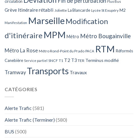
Fin de perturbation
circulation
Fluo Bus
Itinéraire rétabli
Grève
La Blancarde
M2
Joliette
Lycée St Exupéry
Marseille
Modification
Manifestation
MPM
d'itinéraire
Métro Bougainville
Métro
RTM
Métro La Rose
Réformés
Métro Rond-Point du Prado
PACA
T2
T3
Terminus modifié
Canebière
SNCF
T1
TER
Service partiel
Transports
Tramway
Travaux
CATÉGORIES
Alerte Trafic
(581)
Alerte Trafic (Terminer)
(580)
BUS
(500)