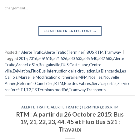
chargement…
CONTINUER LA LECTURE
→
Posted in
Alerte Trafic
,
Alerte Trafic (Terminer)
,
BUS
,
RTM
,
Tramway
|
Tagged
2015
,
2016
,
509
,
518
,
521
,
526
,
530
,
533
,
535
,
540
,
582
,
583
,
Alerte
Trafic
,
Arenc Le Silo
,
Bougainville
,
BUS
,
Castellane
,
Centre
ville
,
Déviation
,
Fluo Bus
,
Interruption de la circulation
,
La Blancarde
,
Les
Caillols
,
Marseille
,
Modification d'itinéraire
,
MPM
,
Noailles
,
Nouvelle
Année
,
Réformés Canebière
,
RTM
,
Rue des Fabres
,
Service partiel
,
Service
renforcé
,
T1
,
T2
,
T3
,
Terminus modifié
,
Tramway
,
Transports
ALERTE TRAFIC
,
ALERTE TRAFIC (TERMINER)
,
BUS
,
RTM
RTM : A partir du 26 Octobre 2015: Bus
19, 21, 22, 23, 44, 45 et Fluo Bus 521 :
Travaux