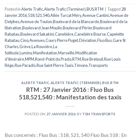
Posted in
Alerte Trafic
,
Alerte Trafic (Terminer)
,
BUS
,
RTM
|
Tagged
28
Janvier 2016
,
518
,
521
,
540
,
Allée Turcat Méry
,
Avenue Cantini
,
Avenue de
Delphes
,
Avenue de Toulon
,
Boulevard de la Blancarde
,
Boulevard de la
libération
,
Boulevard Jean Moulin
,
Boulevard Périer
,
Boulevard
Rabatau
,
Boulevard Sakakini
,
Canebière
,
Canebière Bourse
,
Capelette
Rabatau
,
Cinq Avenues
,
Cours Pierre Puget
,
Déviation
,
Fluo Bus
,
Gare St
Charles
,
Grève
,
La Rouvière
,
La
Solitude
,
Luminy
,
Manifestation
,
Marseille
,
Modification
d'itinéraire
,
MPM
,
Rond-Point du Prado
,
RTM
,
Rue Breteuil
,
Rue Louis
Rège
,
Rue Paradis
,
Rue Saint Pierre
,
Taxis
,
Timone
,
Transports
ALERTE TRAFIC
,
ALERTE TRAFIC (TERMINER)
,
BUS
,
RTM
RTM : 27 Janvier 2016 : Fluo Bus
518,521,540 : Manifestation des taxis
POSTED ON
27 JANVIER 2016
BY
TSM TRANSPORTS
Bus concernés : Fluo Bus : 518, 521, 540 Fluo Bus 518 : En