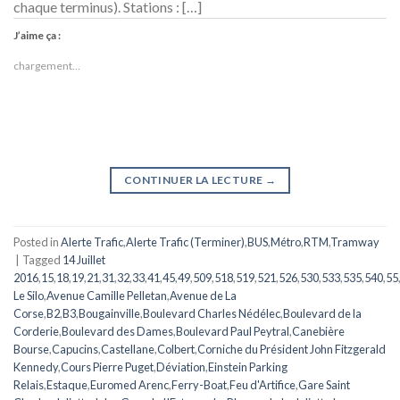
chaque terminus). Stations : […]
J’aime ça :
chargement…
CONTINUER LA LECTURE
→
Posted in
Alerte Trafic
,
Alerte Trafic (Terminer)
,
BUS
,
Métro
,
RTM
,
Tramway
|
Tagged
14 Juillet
2016
,
15
,
18
,
19
,
21
,
31
,
32
,
33
,
41
,
45
,
49
,
509
,
518
,
519
,
521
,
526
,
530
,
533
,
535
,
540
,
55
Le Silo
,
Avenue Camille Pelletan
,
Avenue de La
Corse
,
B2
,
B3
,
Bougainville
,
Boulevard Charles Nédélec
,
Boulevard de la
Corderie
,
Boulevard des Dames
,
Boulevard Paul Peytral
,
Canebière
Bourse
,
Capucins
,
Castellane
,
Colbert
,
Corniche du Président John Fitzgerald
Kennedy
,
Cours Pierre Puget
,
Déviation
,
Einstein Parking
Relais
,
Estaque
,
Euromed Arenc
,
Ferry-Boat
,
Feu d'Artifice
,
Gare Saint