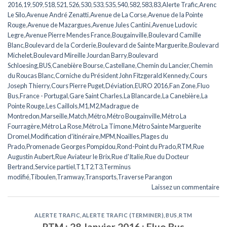
2016
,
19
,
509
,
518
,
521
,
526
,
530
,
533
,
535
,
540
,
582
,
583
,
83
,
Alerte Trafic
,
Arenc
Le Silo
,
Avenue André Zenatti
,
Avenue de La Corse
,
Avenue de la Pointe
Rouge
,
Avenue de Mazargues
,
Avenue Jules Cantini
,
Avenue Ludovic
Legre
,
Avenue Pierre Mendes France
,
Bougainville
,
Boulevard Camille
Blanc
,
Boulevard de la Corderie
,
Boulevard de Sainte Marguerite
,
Boulevard
Michelet
,
Boulevard Mireille Jourdan Barry
,
Boulevard
Schloesing
,
BUS
,
Canebière Bourse
,
Castellane
,
Chemin du Lancier
,
Chemin
du Roucas Blanc
,
Corniche du Président John Fitzgerald Kennedy
,
Cours
Joseph Thierry
,
Cours Pierre Puget
,
Déviation
,
EURO 2016
,
Fan Zone
,
Fluo
Bus
,
France - Portugal
,
Gare Saint Charles
,
La Blancarde
,
La Canebière
,
La
Pointe Rouge
,
Les Caillols
,
M1
,
M2
,
Madrague de
Montredon
,
Marseille
,
Match
,
Métro
,
Métro Bougainville
,
Métro La
Fourragère
,
Métro La Rose
,
Métro La Timone
,
Métro Sainte Marguerite
Dromel
,
Modification d'itinéraire
,
MPM
,
Noailles
,
Plages du
Prado
,
Promenade Georges Pompidou
,
Rond-Point du Prado
,
RTM
,
Rue
Augustin Aubert
,
Rue Aviateur le Brix
,
Rue d'Italie
,
Rue du Docteur
Bertrand
,
Service partiel
,
T1
,
T2
,
T3
,
Terminus
modifié
,
Tiboulen
,
Tramway
,
Transports
,
Traverse Parangon
Laissez un commentaire
ALERTE TRAFIC
,
ALERTE TRAFIC (TERMINER)
,
BUS
,
RTM
RTM : 28 Janvier 2016 : Fluo Bus