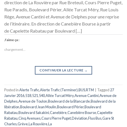
direction de La Rouvière par Rue Breteuil, Cours Pierre Puget,
Rue Paradis, Boulevard Périer, Allée Turcat Méry, Rue Louis
Rège, Avenue Cantini et Avenue de Delphes pour une reprise
de l’itinéraire. En direction de Canebière Bourse à partir
de Capelette Rabatau par Boulevard […]
J’aime ça :
chargement…
CONTINUER LA LECTURE
→
Posted in
Alerte Trafic
,
Alerte Trafic (Terminer)
,
BUS
,
RTM
|
Tagged
27
Janvier 2016
,
518
,
521
,
540
,
Allée Turcat Méry
,
Avenue Cantini
,
Avenue de
Delphes
,
Avenue de Toulon
,
Boulevard de la Blancarde
,
Boulevard de la
libération
,
Boulevard Jean Moulin
,
Boulevard Périer
,
Boulevard
Rabatau
,
Boulevard Sakakini
,
Canebière
,
Canebière Bourse
,
Capelette
Rabatau
,
Cinq Avenues
,
Cours Pierre Puget
,
Déviation
,
Fluo Bus
,
Gare St
Charles
,
Grève
,
La Rouvière
,
La