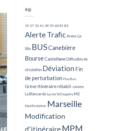
#@
27
31
49
55
60
83
19
41
81
Alerte Trafic
Arenc Le
BUS
Canebière
Silo
Bourse
Castellane
Difficultés de
Déviation
Fin
circulation
de perturbation
Fluo Bus
Itinéraire rétabli
Grève
Joliette
La Blancarde
M2
Lycée St Exupéry
Marseille
Manifestation
Modification
MPM
d'itinéraire