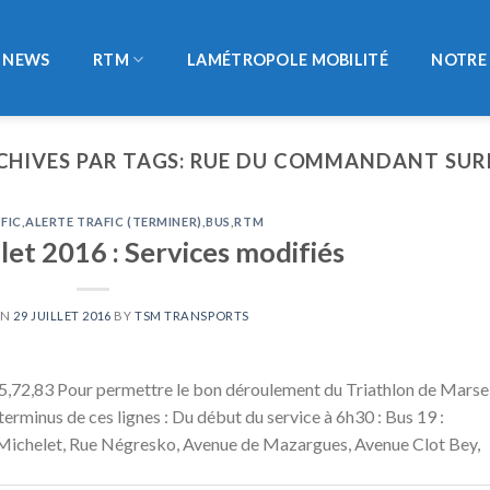
NEWS
RTM
LAMÉTROPOLE MOBILITÉ
NOTRE 
CHIVES PAR TAGS:
RUE DU COMMANDANT SUR
FIC
,
ALERTE TRAFIC (TERMINER)
,
BUS
,
RTM
llet 2016 : Services modifiés
ON
29 JUILLET 2016
BY
TSM TRANSPORTS
5,72,83 Pour permettre le bon déroulement du Triathlon de Marsei
 terminus de ces lignes : Du début du service à 6h30 : Bus 19 :
 Michelet, Rue Négresko, Avenue de Mazargues, Avenue Clot Bey,