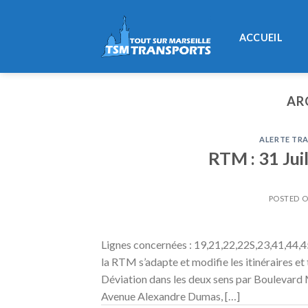
Skip
to
ACCUEIL
content
AR
ALERTE TRA
RTM : 31 Jui
POSTED 
Lignes concernées : 19,21,22,22S,23,41,44,4
la RTM s’adapte et modifie les itinéraires et
Déviation dans les deux sens par Boulevard
Avenue Alexandre Dumas, […]