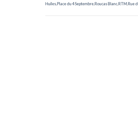
Huiles
,
Place du 4 Septembre
,
Roucas Blanc
,
RTM
,
Rue d