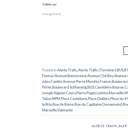
J’aime ça :
chargement…
Posted in
Alerte Trafic
,
Alerte Trafic (Terminer)
,
BUS
,
R
Dumas
,
Avenue Bonneveine
,
Avenue Clot Bey
,
Avenue 
Jules Cantini
,
Avenue Pierre Mendes France
,
Boulevard
Périer
,
Boulevard Schloesing
,
BUS
,
Canebière Bourse
,
Ca
Joseph Aiguier
,
Cours Pierre Puget
,
Luminy
,
Marseille
,
M
Taine
,
MPM
,
Place Castellane
,
Place Delibes
,
Place du 4
le Brix
,
Rue de Rome
,
Rue du Capitaine Dessemond
,
Ru
Marseille
,
Valmante
ALERTE TRAFIC
,
ALER