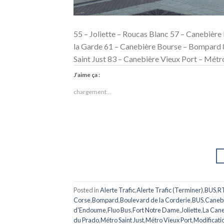
55 – Joliette – Roucas Blanc 57 – Canebiè
la Garde 61 – Canebière Bourse – Bompard 
Saint Just 83 – Canebière Vieux Port – Métr
J’aime ça :
chargement…
Posted in
Alerte Trafic
,
Alerte Trafic (Terminer)
,
BUS
,
R
Corse
,
Bompard
,
Boulevard de la Corderie
,
BUS
,
Canebi
d'Endoume
,
Fluo Bus
,
Fort Notre Dame
,
Joliette
,
La Can
du Prado
,
Métro Saint Just
,
Métro Vieux Port
,
Modificatio