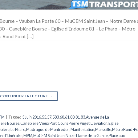
re Bourse – Vauban La Poste 60 – MuCEM Saint Jean – Notre Dame 
80 – Canebière Bourse – Eglise d’Endoume 81 – Le Pharo – Métro
o Rond Point […]
CONTINUER LA LECTURE
→
TM
|
Tagged
3 Juin 2016
,
55
,
57
,
583
,
60
,
61
,
80
,
81
,
83
,
Avenue de La
ère Bourse
,
Canebière Vieux Port
,
Cours Pierre Puget
,
Déviation
,
Eglise
ebière
,
Le Pharo
,
Madrague de Montredon
,
Manifestation
,
Marseille
,
Métro Rond-Po
n d'itinéraire
,
MPM
,
MuCEM Saint Jean
,
Notre Dame de la Garde
,
Place aux