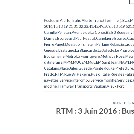
Posted in
Alerte Trafic
,
Alerte Trafic (Terminer)
,
BUS
,
M
2016
,
15
,
18
,
19
,
21
,
31
,
32
,
33
,
41
,
45
,
49
,
509
,
518
,
519
,
521
,
Camille Pelletan
,
Avenue de La Corse
,
B2
,
B3
,
Bougainvil
Dames
,
Boulevard Paul Peytral
,
Canebière Bourse
,
Cap
Pierre Puget
,
Déviation
,
Einstein Parking Relais
,
Estaqu
Guesde
,
L'Estaque
,
La Blancarde
,
La Joliette
,
Le Pharo
,
Le
Bougainville
,
Métro La Fourragère
,
Métro La Rose
,
Métr
d'itinéraire
,
MPM
,
MUCEM
,
MuCEM Saint Jean
,
NAV1
,
N
Catalans
,
Place Jules Guesde
,
Pointe Rouge
,
Préfecture
,
Prado
,
RTM
,
Rue Bir Hakeim
,
Rue d'Italie
,
Rue des Fabr
navettes
,
Service interompu
,
Service modifié
,
Service pa
modifié
,
Tramway
,
Transports
,
Vauban
,
Vieux Port
ALERTE TRA
RTM : 3 Juin 2016 : Bus