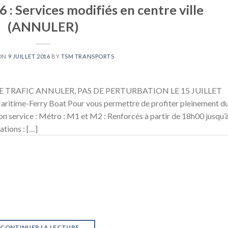
6 : Services modifiés en centre ville
(ANNULER)
 ON
9 JUILLET 2016
BY
TSM TRANSPORTS
 TRAFIC ANNULER, PAS DE PERTURBATION LE 15 JUILLET
itime-Ferry Boat Pour vous permettre de profiter pleinement d
son service : Métro : M1 et M2 : Renforcés à partir de 18h00 jusqu’
ations : […]
CONTINUER LA LECTURE
→