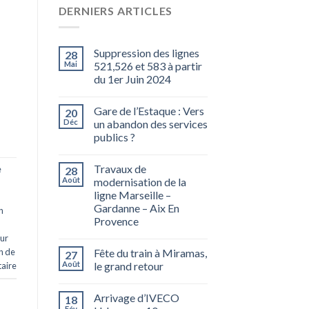
DERNIERS ARTICLES
Suppression des lignes
28
Mai
521,526 et 583 à partir
du 1er Juin 2024
Gare de l’Estaque : Vers
20
Déc
un abandon des services
publics ?
Travaux de
e
28
Août
modernisation de la
ligne Marseille –
Gardanne – Aix En
n
Provence
ur
n de
Fête du train à Miramas,
27
Août
le grand retour
aire
Arrivage d’IVECO
18
Fév