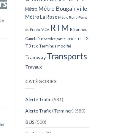
Métro Bougainville
Métro
Métro La Rose
Métro Rond-Point
de
RTM
Réformés
du Prado
PACA
T2
Canebière
SNCF
T1
Service partiel
T3
Terminus modifié
TER
Transports
Tramway
Travaux
CATÉGORIES
Alerte Trafic
(581)
Alerte Trafic (Terminer)
(580)
BUS
(500)
int