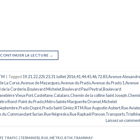
CONTINUER LA LECTURE
→
TM
|
Tagged
19
,
21
,
22
,
22S
,
23
,
31 Juillet 2016
,
41
,
44
,
45
,
46
,
72
,
83
,
Avenue Alexandr
de La Corse
,
Avenue de Mazargues
,
Avenue du Prado
,
Avenue du Prado 1
,
Avenue
 de la Corderie
,
Boulevard Michelet
,
Boulevard Paul Peytral
,
Boulevard
nebière Vieux Port
,
Castellane
,
Catalans
,
Chemin de la colline Saint Joseph
,
Chemi
étro Rond-Point du Prado
,
Métro Sainte Marguerite Dromel
,
Michelet
 Septembre
,
Prado Dupré
,
Prado Saint Giniez
,
RTM
,
Rue Augustin Aubert
,
Rue Aviate
e du Commandant Surian
,
Rue Négresko
,
Rue Raphaël Ponson
,
Transports
,
Triathlo
Laissez un comment
TE TRAFIC (TERMINER)
,
BUS
,
MÉTRO
,
RTM
,
TRAMWAY