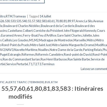
étro
,
RTM
,
Tramway
|
Tagged
14 Juillet
526
,
530
,
533
,
535
,
540
,
55
,
57
,
582
,
583
,
60
,
61
,
70
,
80
,
81
,
89
,
97
,
Arenc Le Silo
,
Avenue
le
,
Boulevard Charles Nédélec
,
Boulevard de la Corderie
,
Boulevard des
ucins
,
Castellane
,
Colbert
,
Corniche du Président John Fitzgerald Kennedy
,
Cours
e
,
Euromed Arenc
,
Ferry-Boat
,
Feu d'Artifice
,
Gare Saint Charles
,
Joliette
,
Jules
s Caillols
,
Les Goudes
,
M1
,
M2
,
Madrague de Montredon
,
Marseille
,
Métro
,
Métro
o Rond-Point du Prado
,
Métro Saint Just
,
Métro Sainte Marguerite Dromel
,
Modifica
AV2
,
NAV3
,
Navette Maritime
,
Noailles
,
Notre Dame de la Garde
,
Parking Relais
,
Ph
Puget Estrangin
,
Réformes
,
Réformés Canebière
,
Rond-point de David
,
Rond-Poin
es
,
Rue du Commandant Surian
,
Rue Henri Barbusse
,
Rue Sainte Barbe
,
Service de
rtiel
,
Service Perturbé
,
T1
,
T2
,
T3
,
Terminus
Laissez un comment
FIC
,
ALERTE TRAFIC (TERMINER)
,
BUS
,
RTM
 55,57,60,61,80,81,83,583 : Itinéraires
modifiés