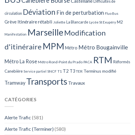
Canebière Bourse
Castellane
Difficultés de
Déviation
Fin de perturbation
circulation
Fluo Bus
Itinéraire rétabli
Grève
La Blancarde
M2
Joliette
Lycée St Exupéry
Marseille
Modification
Manifestation
MPM
d'itinéraire
Métro Bougainville
Métro
RTM
Métro La Rose
Réformés
Métro Rond-Point du Prado
PACA
T2
T3
Terminus modifié
Canebière
SNCF
T1
TER
Service partiel
Transports
Tramway
Travaux
CATÉGORIES
Alerte Trafic
(581)
Alerte Trafic (Terminer)
(580)