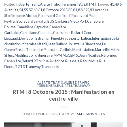
Posted in
Alerte Trafic
,
Alerte Trafic (Terminer)
,
BUS
,
RTM
|
Tagged
41
,
49
,
5
Avenues
,
54
,
55
,
57
,
60
,
61
,
8 Octobre 2015
,
80
,
81
,
82/82S
,
83
,
Arenc Le
Silo
,
Belsunce Alcazar
,
Boulevard Garibaldi
,
Boulevard Paul
Peytral
,
Boulevard Salvator
,
BUS
,
Canbière Vieux Port
,
Canebière
Bourse
,
Canebière Capucins
,
Canebière
Garibaldi
,
Castellane
,
Catalans
,
Cours Jean Ballard
,
Cours
Lieutaud
,
Déviation
,
Estrangin Puget
,
Fin de perturbation
,
Interruption de la
circulation
,
Itinéraire rétabli
,
Jean Ballard
,
Joliette
,
La Blancarde
,
La
Canebière
,
La Timone
,
Le Pharo
,
Les Caillols
,
Manifestation
,
Marseille
,
Métro
St Just
,
Modification d'itinéraire
,
MPM
,
MuCEM St Jean
,
Noailles
,
Réformés
Canebière
,
Retard
,
RTM
,
Rue Avièrinos
,
Rue de la République
,
Rue
Fiocca
,
T2
,
T3
,
Tramway
,
Transports
ALERTE TRAFIC
,
ALERTE TRAFIC
(TERMINER)
,
BUS
,
RTM
,
TRAMWAY
RTM : 8 Octobre 2015 : Manifestation en
centre-ville
POSTED ON
8 OCTOBRE 2015
BY
TSM TRANSPORTS