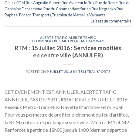
Giniez
,
RTM
,
Rue Augustin Aubert
,
Rue Aviateur le Brix
,
Rue de Rome
,
Rue du
Capitaine Dessemond
,
Rue du Commandant Surian
,
Rue Négresko
,
Rue
Raphaël Ponson
,
Transports
,
Triathlon de Marseille
,
Valmante
Laissez un commentaire
ALERTE TRAFIC
,
ALERTE TRAFIC
(TERMINER)
,
BUS
,
MÉTRO
,
RTM
,
TRAMWAY
RTM : 15 Juillet 2016 : Services modifiés
en centre ville (ANNULER)
POSTED ON
9 JUILLET 2016
BY
TSM TRANSPORTS
CET EVENEMENT EST ANNULER, ALERTE TRAFIC
ANNULER, PAS DE PERTURBATION LE 15 JUILLET 2016.
Réseaux Métro-Tram-Bus-Navette Maritime-Ferry Boat
Pour vous permettre de profiter pleinement du feu d’artifice,
la RTM renforce et prolonge son service : Métro : M1 et M2 :
Renforcés à partir de 18h00 jusqu’à 1h00 (dernier départ de