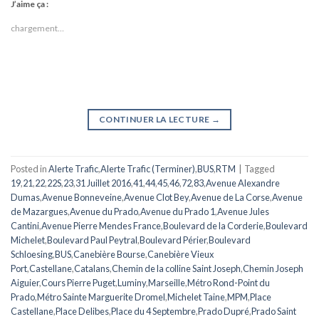
J’aime ça :
chargement…
CONTINUER LA LECTURE
→
Posted in
Alerte Trafic
,
Alerte Trafic (Terminer)
,
BUS
,
RTM
|
Tagged
19
,
21
,
22
,
22S
,
23
,
31 Juillet 2016
,
41
,
44
,
45
,
46
,
72
,
83
,
Avenue Alexandre
Dumas
,
Avenue Bonneveine
,
Avenue Clot Bey
,
Avenue de La Corse
,
Avenue
de Mazargues
,
Avenue du Prado
,
Avenue du Prado 1
,
Avenue Jules
Cantini
,
Avenue Pierre Mendes France
,
Boulevard de la Corderie
,
Boulevard
Michelet
,
Boulevard Paul Peytral
,
Boulevard Périer
,
Boulevard
Schloesing
,
BUS
,
Canebière Bourse
,
Canebière Vieux
Port
,
Castellane
,
Catalans
,
Chemin de la colline Saint Joseph
,
Chemin Joseph
Aiguier
,
Cours Pierre Puget
,
Luminy
,
Marseille
,
Métro Rond-Point du
Prado
,
Métro Sainte Marguerite Dromel
,
Michelet Taine
,
MPM
,
Place
Castellane
,
Place Delibes
,
Place du 4 Septembre
,
Prado Dupré
,
Prado Saint