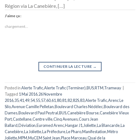
Région via La Canebière, […]
J’aime ça :
chargement…
CONTINUER LA LECTURE
→
Posted in
Alerte Trafic
,
Alerte Trafic (Terminer)
,
BUS
,
RTM
,
Tramway
|
Tagged
1 Mai 2016
,
26 Novembre
2016
,
35
,
41
,
49
,
54
,
55
,
57
,
60
,
61
,
80
,
81
,
82
,
82S
,
83
,
Alerte Trafic
,
Arenc Le
Silo
,
Avenue Camille Pelletan
,
Boulevard Charles Nédélec
,
Boulevard des
Dames
,
Boulevard Paul Peytral
,
BUS
,
Canebière Bourse
,
Canebière Vieux
Port
,
Castellane
,
Centre ville
,
Cinq Avenues
,
Cours Jean
Ballard
,
Déviation
,
Euromed Arenc
,
Hangar J1
,
Joliette
,
La Blancarde
,
La
Canebière
,
La Joliette
,
La Préfecture
,
Le Pharo
,
Manifestation
,
Métro
Joliette
,
MPM
,
MuCEM Saint Jean
,
Place Marceau
,
Quai de la