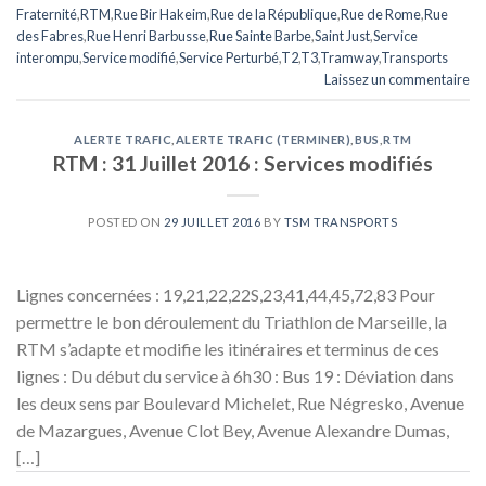
Fraternité
,
RTM
,
Rue Bir Hakeim
,
Rue de la République
,
Rue de Rome
,
Rue
des Fabres
,
Rue Henri Barbusse
,
Rue Sainte Barbe
,
Saint Just
,
Service
interompu
,
Service modifié
,
Service Perturbé
,
T2
,
T3
,
Tramway
,
Transports
Laissez un commentaire
ALERTE TRAFIC
,
ALERTE TRAFIC (TERMINER)
,
BUS
,
RTM
RTM : 31 Juillet 2016 : Services modifiés
POSTED ON
29 JUILLET 2016
BY
TSM TRANSPORTS
Lignes concernées : 19,21,22,22S,23,41,44,45,72,83 Pour
permettre le bon déroulement du Triathlon de Marseille, la
RTM s’adapte et modifie les itinéraires et terminus de ces
lignes : Du début du service à 6h30 : Bus 19 : Déviation dans
les deux sens par Boulevard Michelet, Rue Négresko, Avenue
de Mazargues, Avenue Clot Bey, Avenue Alexandre Dumas,
[…]