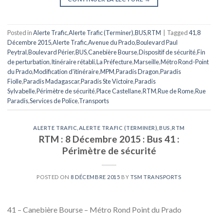
Posted in
Alerte Trafic
,
Alerte Trafic (Terminer)
,
BUS
,
RTM
|
Tagged
41
,
8
Décembre 2015
,
Alerte Trafic
,
Avenue du Prado
,
Boulevard Paul
Peytral
,
Boulevard Périer
,
BUS
,
Canebière Bourse
,
Dispositif de sécurité
,
Fin
de perturbation
,
Itinéraire rétabli
,
La Préfecture
,
Marseille
,
Métro Rond-Point
du Prado
,
Modification d'itinéraire
,
MPM
,
Paradis Dragon
,
Paradis
Fiolle
,
Paradis Madagascar
,
Paradis Ste Victoire
,
Paradis
Sylvabelle
,
Périmètre de sécurité
,
Place Castellane
,
RTM
,
Rue de Rome
,
Rue
Paradis
,
Services de Police
,
Transports
ALERTE TRAFIC
,
ALERTE TRAFIC (TERMINER)
,
BUS
,
RTM
RTM : 8 Décembre 2015 : Bus 41 :
Périmètre de sécurité
POSTED ON
8 DÉCEMBRE 2015
BY
TSM TRANSPORTS
41 – Canebière Bourse – Métro Rond Point du Prado