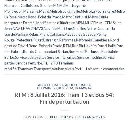
Pharo
,
Les Caillols
,
Les Goudes
,
M1
,
M2
,
Madrague de
Montredon
,
Marseille
,
Métro
,
Métro Bougainville
,
Métro La Fourragère
,
Métro
La Rose
,
Métro Rond-Point du Prado
,
Métro Saint Just
,
Métro Sainte
Marguerite Dromel
,
Modification d'itinéraire
,
MPM
,
MUCEM
,
MuCEM Saint
Jean
,
NAV1
,
NAV2
,
NAV3
,
Navette Maritime
,
Noailles
,
Notre Dame de la
Garde
,
Parking Relais
,
Pharo Catalans
,
Place Jules Guesde
,
Pointe
Rouge
,
Préfecture
,
Puget Estrangin
,
Réformes
,
Réformés Canebière
,
Rond-
point de David
,
Rond-Point du Prado
,
RTM
,
Rue Bir Hakeim
,
Rue d'Italie
,
Rue
des Fabres
,
Rue du Commandant Surian
,
Rue Henri Barbusse
,
Rue Sainte
Barbe
,
Service de navettes
,
Service interompu
,
Service modifié
,
Service
partiel
,
Service Perturbé
,
T1
,
T2
,
T3
,
Terminus
modifié
,
Tramway
,
Transports
,
Vauban
,
Vieux Port
Laissez un commentaire
ALERTE TRAFIC
,
ALERTE TRAFIC
(TERMINER)
,
BUS
,
RTM
,
TRAMWAY
RTM : 8 Juillet 2016: Tram T3 et Bus 54 :
Fin de perturbation
POSTED ON
8 JUILLET 2016
BY
TSM TRANSPORTS