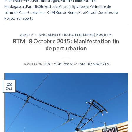
d'itinéraire
,
MPM
,
Paradis Dragon
,
Paradis Fiolle
,
Paradis
Madagascar
,
Paradis Ste Victoire
,
Paradis Sylvabelle
,
Périmètre de
sécurité
,
Place Castellane
,
RTM
,
Rue de Rome
,
Rue Paradis
,
Services de
Police
,
Transports
ALERTE TRAFIC
,
ALERTE TRAFIC (TERMINER)
,
BUS
,
RTM
RTM : 8 Octobre 2015 : Manifestation fin
de perturbation
POSTED ON
8 OCTOBRE 2015
BY
TSM TRANSPORTS
08
Oct