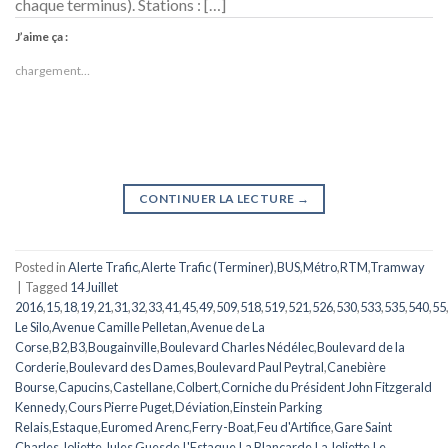
chaque terminus). Stations : […]
J’aime ça :
chargement…
CONTINUER LA LECTURE
→
Posted in
Alerte Trafic
,
Alerte Trafic (Terminer)
,
BUS
,
Métro
,
RTM
,
Tramway
|
Tagged
14 Juillet
2016
,
15
,
18
,
19
,
21
,
31
,
32
,
33
,
41
,
45
,
49
,
509
,
518
,
519
,
521
,
526
,
530
,
533
,
535
,
540
,
55
Le Silo
,
Avenue Camille Pelletan
,
Avenue de La
Corse
,
B2
,
B3
,
Bougainville
,
Boulevard Charles Nédélec
,
Boulevard de la
Corderie
,
Boulevard des Dames
,
Boulevard Paul Peytral
,
Canebière
Bourse
,
Capucins
,
Castellane
,
Colbert
,
Corniche du Président John Fitzgerald
Kennedy
,
Cours Pierre Puget
,
Déviation
,
Einstein Parking
Relais
,
Estaque
,
Euromed Arenc
,
Ferry-Boat
,
Feu d'Artifice
,
Gare Saint
Charles
,
Joliette
,
Jules Guesde
,
L'Estaque
,
La Blancarde
,
La Joliette
,
Le