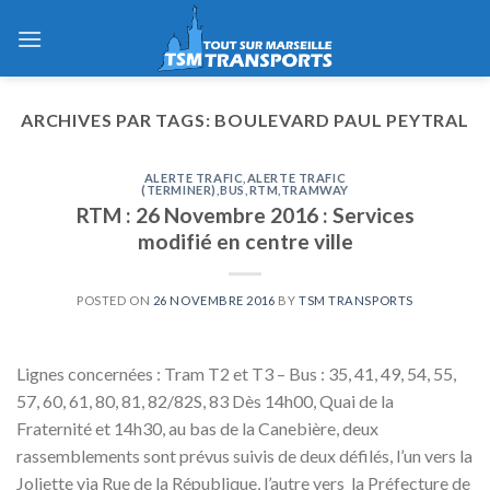
Skip
to
content
ARCHIVES PAR TAGS:
BOULEVARD PAUL PEYTRAL
ALERTE TRAFIC
,
ALERTE TRAFIC
(TERMINER)
,
BUS
,
RTM
,
TRAMWAY
RTM : 26 Novembre 2016 : Services
modifié en centre ville
POSTED ON
26 NOVEMBRE 2016
BY
TSM TRANSPORTS
Lignes concernées : Tram T2 et T3 – Bus : 35, 41, 49, 54, 55,
57, 60, 61, 80, 81, 82/82S, 83 Dès 14h00, Quai de la
Fraternité et 14h30, au bas de la Canebière, deux
rassemblements sont prévus suivis de deux défilés, l’un vers la
Joliette via Rue de la République, l’autre vers la Préfecture de