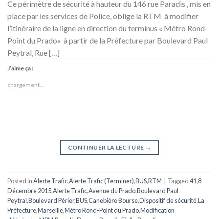
Ce périmètre de sécurité à hauteur du 146 rue Paradis , mis en
place par les services de Police, oblige la RTM à modifier
l’itinéraire de la ligne en direction du terminus « Métro Rond-
Point du Prado« à partir de la Préfecture par Boulevard Paul
Peytral, Rue […]
J’aime ça :
chargement…
CONTINUER LA LECTURE
→
Posted in
Alerte Trafic
,
Alerte Trafic (Terminer)
,
BUS
,
RTM
|
Tagged
41
,
8
Décembre 2015
,
Alerte Trafic
,
Avenue du Prado
,
Boulevard Paul
Peytral
,
Boulevard Périer
,
BUS
,
Canebière Bourse
,
Dispositif de sécurité
,
La
Préfecture
,
Marseille
,
Métro Rond-Point du Prado
,
Modification