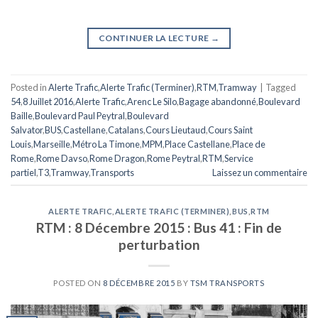
CONTINUER LA LECTURE
→
Posted in
Alerte Trafic
,
Alerte Trafic (Terminer)
,
RTM
,
Tramway
|
Tagged
54
,
8 Juillet 2016
,
Alerte Trafic
,
Arenc Le Silo
,
Bagage abandonné
,
Boulevard
Baille
,
Boulevard Paul Peytral
,
Boulevard
Salvator
,
BUS
,
Castellane
,
Catalans
,
Cours Lieutaud
,
Cours Saint
Louis
,
Marseille
,
Métro La Timone
,
MPM
,
Place Castellane
,
Place de
Rome
,
Rome Davso
,
Rome Dragon
,
Rome Peytral
,
RTM
,
Service
partiel
,
T3
,
Tramway
,
Transports
Laissez un commentaire
ALERTE TRAFIC
,
ALERTE TRAFIC (TERMINER)
,
BUS
,
RTM
RTM : 8 Décembre 2015 : Bus 41 : Fin de
perturbation
POSTED ON
8 DÉCEMBRE 2015
BY
TSM TRANSPORTS