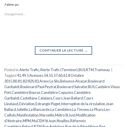
J’aime ça :
chargement…
CONTINUER LA LECTURE
→
Posted in
Alerte Trafic
,
Alerte Trafic (Terminer)
,
BUS
,
RTM
,
Tramway
|
Tagged
41
,
49
,
5 Avenues
,
54
,
55
,
57
,
60
,
61
,
8 Octobre
2015
,
80
,
81
,
82/82S
,
83
,
Arenc Le Silo
,
Belsunce Alcazar
,
Boulevard
Garibaldi
,
Boulevard Paul Peytral
,
Boulevard Salvator
,
BUS
,
Canbière Vieux
Port
,
Canebière Bourse
,
Canebière Capucins
,
Canebière
Garibaldi
,
Castellane
,
Catalans
,
Cours Jean Ballard
,
Cours
Lieutaud
,
Déviation
,
Estrangin Puget
,
Interruption de la circulation
,
Jean
Ballard
,
Joliette
,
La Blancarde
,
La Canebière
,
La Timone
,
Le Pharo
,
Les
Caillols
,
Manifestation
,
Marseille
,
Métro St Just
,
Modification
d'itinéraire
,
MPM
,
MuCEM St Jean
,
Noailles
,
Réformés
Canebière
,
Retard
,
RTM
,
Rue Avièrinos
,
Rue de la République
,
Rue