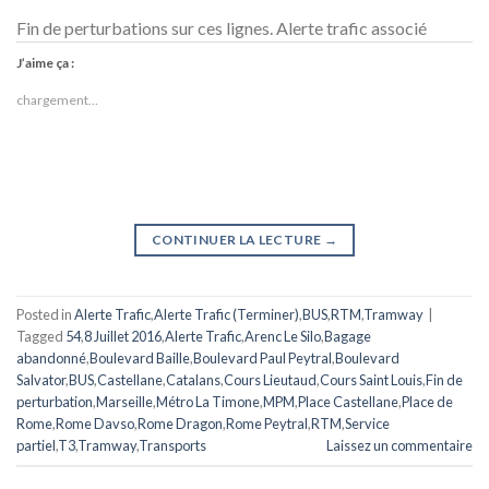
Fin de perturbations sur ces lignes. Alerte trafic associé
J’aime ça :
chargement…
CONTINUER LA LECTURE
→
Posted in
Alerte Trafic
,
Alerte Trafic (Terminer)
,
BUS
,
RTM
,
Tramway
|
Tagged
54
,
8 Juillet 2016
,
Alerte Trafic
,
Arenc Le Silo
,
Bagage
abandonné
,
Boulevard Baille
,
Boulevard Paul Peytral
,
Boulevard
Salvator
,
BUS
,
Castellane
,
Catalans
,
Cours Lieutaud
,
Cours Saint Louis
,
Fin de
perturbation
,
Marseille
,
Métro La Timone
,
MPM
,
Place Castellane
,
Place de
Rome
,
Rome Davso
,
Rome Dragon
,
Rome Peytral
,
RTM
,
Service
partiel
,
T3
,
Tramway
,
Transports
Laissez un commentaire