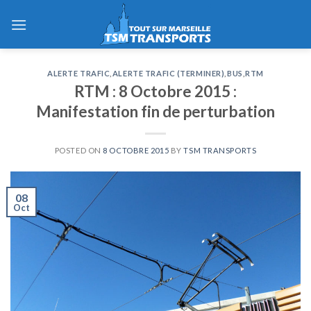
Skip
to
content
ALERTE TRAFIC
,
ALERTE TRAFIC (TERMINER)
,
BUS
,
RTM
RTM : 8 Octobre 2015 :
Manifestation fin de perturbation
POSTED ON
8 OCTOBRE 2015
BY
TSM TRANSPORTS
08
Oct