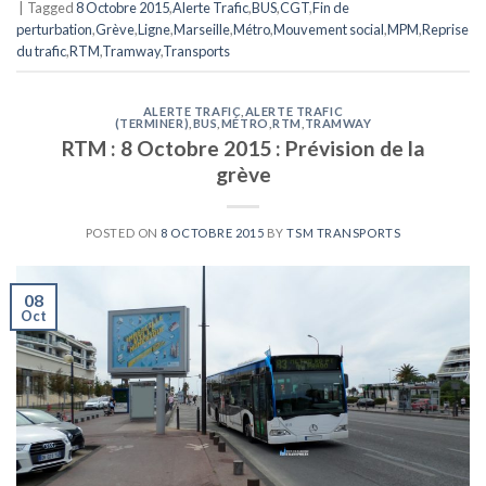
|
Tagged
8 Octobre 2015
,
Alerte Trafic
,
BUS
,
CGT
,
Fin de
perturbation
,
Grève
,
Ligne
,
Marseille
,
Métro
,
Mouvement social
,
MPM
,
Reprise
du trafic
,
RTM
,
Tramway
,
Transports
ALERTE TRAFIC
,
ALERTE TRAFIC
(TERMINER)
,
BUS
,
MÉTRO
,
RTM
,
TRAMWAY
RTM : 8 Octobre 2015 : Prévision de la
grève
POSTED ON
8 OCTOBRE 2015
BY
TSM TRANSPORTS
08
Oct