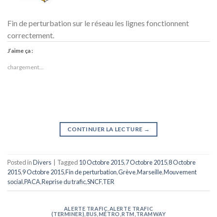
Fin de perturbation sur le réseau les lignes fonctionnent
correctement.
J’aime ça :
chargement…
CONTINUER LA LECTURE
→
Posted in
Divers
|
Tagged
10 Octobre 2015
,
7 Octobre 2015
,
8 Octobre
2015
,
9 Octobre 2015
,
Fin de perturbation
,
Grève
,
Marseille
,
Mouvement
social
,
PACA
,
Reprise du trafic
,
SNCF
,
TER
ALERTE TRAFIC
,
ALERTE TRAFIC
(TERMINER)
,
BUS
,
MÉTRO
,
RTM
,
TRAMWAY