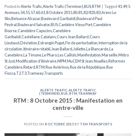
Posted in
Alerte Trafic
,
Alerte Trafic (Terminer)
,
BUS
,
RTM
|
Tagged
41
,
49
,
5
Avenues
,
54
,
55
,
57
,
60
,
61
,
8 Octobre 2015
,
80
,
81
,
82/82S
,
83
,
Arenc Le
Silo
,
Belsunce Alcazar
,
Boulevard Garibaldi
,
Boulevard Paul
Peytral
,
Boulevard Salvator
,
BUS
,
Canbière Vieux Port
,
Canebière
Bourse
,
Canebière Capucins
,
Canebière
Garibaldi
,
Castellane
,
Catalans
,
Cours Jean Ballard
,
Cours
Lieutaud
,
Déviation
,
Estrangin Puget
,
Fin de perturbation
,
Interruption de la
circulation
,
Itinéraire rétabli
,
Jean Ballard
,
Joliette
,
La Blancarde
,
La
Canebière
,
La Timone
,
Le Pharo
,
Les Caillols
,
Manifestation
,
Marseille
,
Métro
St Just
,
Modification d'itinéraire
,
MPM
,
MuCEM St Jean
,
Noailles
,
Réformés
Canebière
,
Retard
,
RTM
,
Rue Avièrinos
,
Rue de la République
,
Rue
Fiocca
,
T2
,
T3
,
Tramway
,
Transports
ALERTE TRAFIC
,
ALERTE TRAFIC
(TERMINER)
,
BUS
,
RTM
,
TRAMWAY
RTM : 8 Octobre 2015 : Manifestation en
centre-ville
POSTED ON
8 OCTOBRE 2015
BY
TSM TRANSPORTS