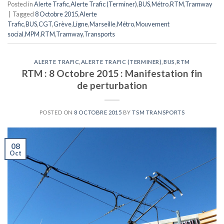
Posted in
Alerte Trafic
,
Alerte Trafic (Terminer)
,
BUS
,
Métro
,
RTM
,
Tramway
|
Tagged
8 Octobre 2015
,
Alerte
Trafic
,
BUS
,
CGT
,
Grève
,
Ligne
,
Marseille
,
Métro
,
Mouvement
social
,
MPM
,
RTM
,
Tramway
,
Transports
ALERTE TRAFIC
,
ALERTE TRAFIC (TERMINER)
,
BUS
,
RTM
RTM : 8 Octobre 2015 : Manifestation fin
de perturbation
POSTED ON
8 OCTOBRE 2015
BY
TSM TRANSPORTS
08
Oct