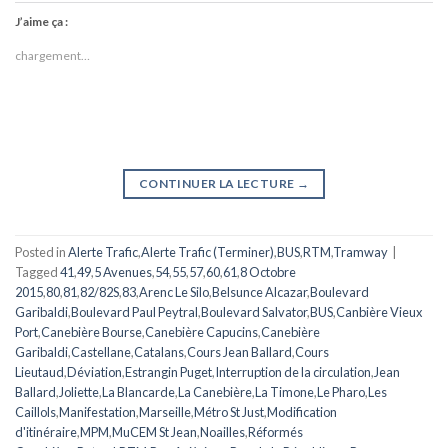
J’aime ça :
chargement…
CONTINUER LA LECTURE
→
Posted in
Alerte Trafic
,
Alerte Trafic (Terminer)
,
BUS
,
RTM
,
Tramway
|
Tagged
41
,
49
,
5 Avenues
,
54
,
55
,
57
,
60
,
61
,
8 Octobre
2015
,
80
,
81
,
82/82S
,
83
,
Arenc Le Silo
,
Belsunce Alcazar
,
Boulevard
Garibaldi
,
Boulevard Paul Peytral
,
Boulevard Salvator
,
BUS
,
Canbière Vieux
Port
,
Canebière Bourse
,
Canebière Capucins
,
Canebière
Garibaldi
,
Castellane
,
Catalans
,
Cours Jean Ballard
,
Cours
Lieutaud
,
Déviation
,
Estrangin Puget
,
Interruption de la circulation
,
Jean
Ballard
,
Joliette
,
La Blancarde
,
La Canebière
,
La Timone
,
Le Pharo
,
Les
Caillols
,
Manifestation
,
Marseille
,
Métro St Just
,
Modification
d'itinéraire
,
MPM
,
MuCEM St Jean
,
Noailles
,
Réformés