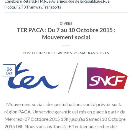
Canebière
,
Retard
,
RTM
,
Rue Avièrinos
,
Rue de la République
,
Rue
Fiocca
,
T2
,
T3
,
Tramway
,
Transports
DIVERS
TER PACA : Du 7 au 10 Octobre 2015 :
Mouvement social
POSTED ON
6 OCTOBRE 2015
BY
TSM TRANSPORTS
06
Oct
Mouvement social : des perturbations sont à prévoir sur la
région PACA. Un service garantie est mis en place à partir du
Mercredi 07 Octobre 2015 19h jusqu’au Samedi 10 Octobre
2015 08h Nous vous invitons à : Effectuer une recherche