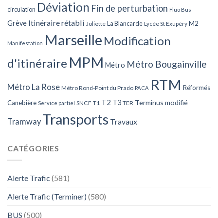
Déviation
Fin de perturbation
circulation
Fluo Bus
Itinéraire rétabli
Grève
La Blancarde
M2
Joliette
Lycée St Exupéry
Marseille
Modification
Manifestation
MPM
d'itinéraire
Métro Bougainville
Métro
RTM
Métro La Rose
Réformés
Métro Rond-Point du Prado
PACA
T2
T3
Terminus modifié
Canebière
SNCF
T1
TER
Service partiel
Transports
Tramway
Travaux
CATÉGORIES
Alerte Trafic
(581)
Alerte Trafic (Terminer)
(580)
BUS
(500)