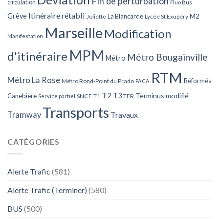
Fin de perturbation
circulation
Fluo Bus
Itinéraire rétabli
Grève
La Blancarde
M2
Joliette
Lycée St Exupéry
Marseille
Modification
Manifestation
MPM
d'itinéraire
Métro Bougainville
Métro
RTM
Métro La Rose
Réformés
Métro Rond-Point du Prado
PACA
T2
T3
Terminus modifié
Canebière
SNCF
T1
TER
Service partiel
Transports
Tramway
Travaux
CATÉGORIES
Alerte Trafic
(581)
Alerte Trafic (Terminer)
(580)
BUS
(500)