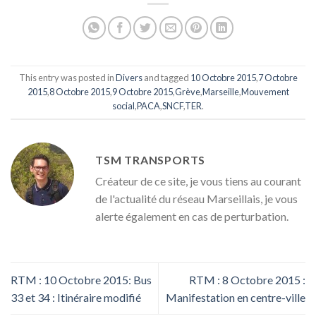
This entry was posted in
Divers
and tagged
10 Octobre 2015
,
7 Octobre
2015
,
8 Octobre 2015
,
9 Octobre 2015
,
Grève
,
Marseille
,
Mouvement
social
,
PACA
,
SNCF
,
TER
.
TSM TRANSPORTS
Créateur de ce site, je vous tiens au courant
de l'actualité du réseau Marseillais, je vous
alerte également en cas de perturbation.
RTM : 10 Octobre 2015: Bus
RTM : 8 Octobre 2015 :
33 et 34 : Itinéraire modifié
Manifestation en centre-ville