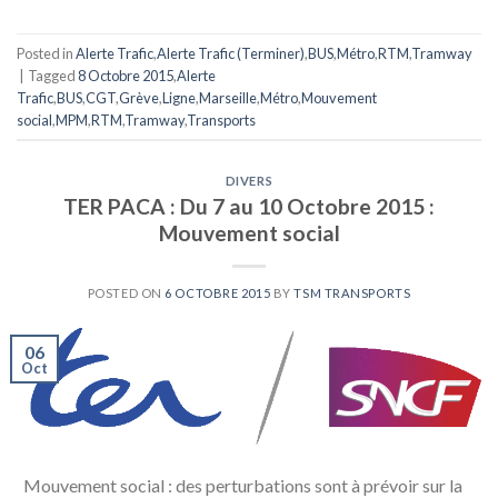
Posted in
Alerte Trafic
,
Alerte Trafic (Terminer)
,
BUS
,
Métro
,
RTM
,
Tramway
|
Tagged
8 Octobre 2015
,
Alerte
Trafic
,
BUS
,
CGT
,
Grève
,
Ligne
,
Marseille
,
Métro
,
Mouvement
social
,
MPM
,
RTM
,
Tramway
,
Transports
DIVERS
TER PACA : Du 7 au 10 Octobre 2015 :
Mouvement social
POSTED ON
6 OCTOBRE 2015
BY
TSM TRANSPORTS
06
Oct
Mouvement social : des perturbations sont à prévoir sur la