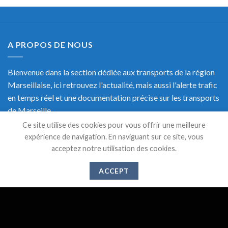
A PROPOS DE NOUS
Bienvenue dans la section dédiée aux transports de la région
Marseillaise, ici retrouvez l'actualité, mais aussi l'alerte trafic
en temps réel et une documentation précise sur les transports
de Marseille.
Ce site utilise des cookies pour vous offrir une meilleure
expérience de navigation. En naviguant sur ce site, vous
acceptez notre utilisation des cookies.
DERNIERS ARTICLES
ACCEPT
Suppression des lignes 521,526 et 583 à partir du 1er
28
Mai
Juin 2024