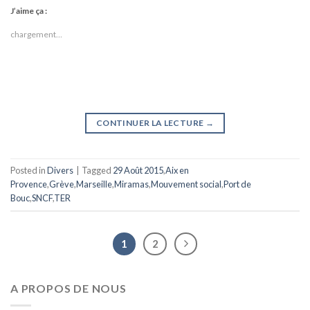
J’aime ça :
chargement…
CONTINUER LA LECTURE
→
Posted in
Divers
|
Tagged
29 Août 2015
,
Aix en
Provence
,
Grève
,
Marseille
,
Miramas
,
Mouvement social
,
Port de
Bouc
,
SNCF
,
TER
1
2
A PROPOS DE NOUS