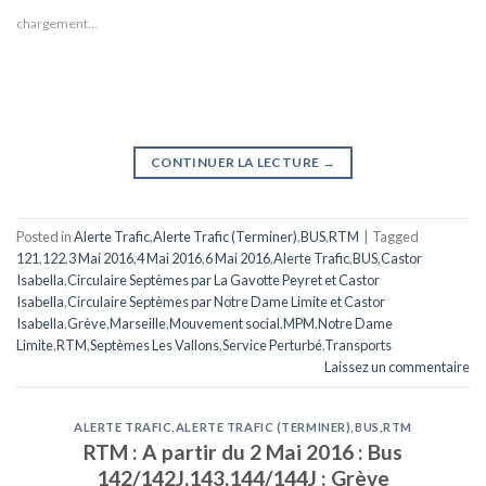
chargement…
CONTINUER LA LECTURE
→
Posted in
Alerte Trafic
,
Alerte Trafic (Terminer)
,
BUS
,
RTM
|
Tagged
121
,
122
,
3 Mai 2016
,
4 Mai 2016
,
6 Mai 2016
,
Alerte Trafic
,
BUS
,
Castor
Isabella
,
Circulaire Septèmes par La Gavotte Peyret et Castor
Isabella
,
Circulaire Septèmes par Notre Dame Limite et Castor
Isabella
,
Grève
,
Marseille
,
Mouvement social
,
MPM
,
Notre Dame
Limite
,
RTM
,
Septèmes Les Vallons
,
Service Perturbé
,
Transports
Laissez un commentaire
ALERTE TRAFIC
,
ALERTE TRAFIC (TERMINER)
,
BUS
,
RTM
RTM : A partir du 2 Mai 2016 : Bus
142/142J,143,144/144J : Grève