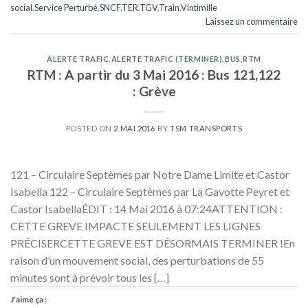
social
,
Service Perturbé
,
SNCF
,
TER
,
TGV
,
Train
,
Vintimille
Laissez un commentaire
ALERTE TRAFIC
,
ALERTE TRAFIC (TERMINER)
,
BUS
,
RTM
RTM : A partir du 3 Mai 2016 : Bus 121,122
: Grève
POSTED ON
2 MAI 2016
BY
TSM TRANSPORTS
121 – Circulaire Septèmes par Notre Dame Limite et Castor
Isabella 122 – Circulaire Septèmes par La Gavotte Peyret et
Castor IsabellaÉDIT : 14 Mai 2016 à 07:24ATTENTION :
CETTE GREVE IMPACTE SEULEMENT LES LIGNES
PRÉCISERCETTE GREVE EST DÉSORMAIS TERMINER !En
raison d’un mouvement social, des perturbations de 55
minutes sont à prévoir tous les […]
J’aime ça :