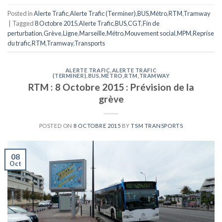
Posted in
Alerte Trafic
,
Alerte Trafic (Terminer)
,
BUS
,
Métro
,
RTM
,
Tramway
|
Tagged
8 Octobre 2015
,
Alerte Trafic
,
BUS
,
CGT
,
Fin de
perturbation
,
Grève
,
Ligne
,
Marseille
,
Métro
,
Mouvement social
,
MPM
,
Reprise
du trafic
,
RTM
,
Tramway
,
Transports
ALERTE TRAFIC
,
ALERTE TRAFIC
(TERMINER)
,
BUS
,
MÉTRO
,
RTM
,
TRAMWAY
RTM : 8 Octobre 2015 : Prévision de la
grève
POSTED ON
8 OCTOBRE 2015
BY
TSM TRANSPORTS
08
Oct