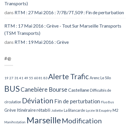
Transports)
dans
RTM : 27 Mai 2016 : 7/7B/7T,509 : Fin de perturbation
RTM : 17 Mai 2016 : Grève - Tout Sur Marseille Transports
(TSM Transports)
dans
RTM : 19 Mai 2016 : Grève
#@
Alerte Trafic
Arenc Le Silo
27
31
49
55
60
83
19
41
81
BUS
Canebière Bourse
Castellane
Difficultés de
Déviation
Fin de perturbation
circulation
Fluo Bus
Itinéraire rétabli
Grève
La Blancarde
M2
Joliette
Lycée St Exupéry
Marseille
Modification
Manifestation