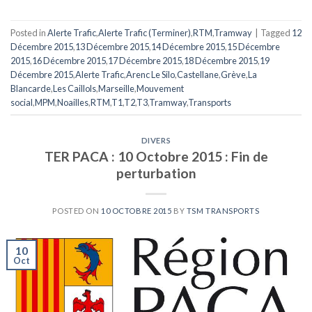
Posted in
Alerte Trafic
,
Alerte Trafic (Terminer)
,
RTM
,
Tramway
|
Tagged
12
Décembre 2015
,
13 Décembre 2015
,
14 Décembre 2015
,
15 Décembre
2015
,
16 Décembre 2015
,
17 Décembre 2015
,
18 Décembre 2015
,
19
Décembre 2015
,
Alerte Trafic
,
Arenc Le Silo
,
Castellane
,
Grève
,
La
Blancarde
,
Les Caillols
,
Marseille
,
Mouvement
social
,
MPM
,
Noailles
,
RTM
,
T1
,
T2
,
T3
,
Tramway
,
Transports
DIVERS
TER PACA : 10 Octobre 2015 : Fin de
perturbation
POSTED ON
10 OCTOBRE 2015
BY
TSM TRANSPORTS
10
Oct