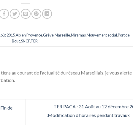
Août 2015
,
Aix en Provence
,
Grève
,
Marseille
,
Miramas
,
Mouvement social
,
Port de
Bouc
,
SNCF
,
TER
.
 tiens au courant de l'actualité du réseau Marseillais, je vous alerte
rbation.
TER PACA : 31 Août au 12 décembre 
 Fin de
:Modification d’horaires pendant travaux