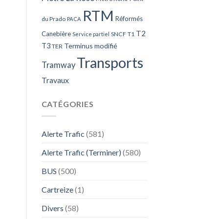
RTM
Réformés
du Prado
PACA
T2
Canebière
SNCF
T1
Service partiel
T3
Terminus modifié
TER
Transports
Tramway
Travaux
CATÉGORIES
Alerte Trafic
(581)
Alerte Trafic (Terminer)
(580)
BUS
(500)
Cartreize
(1)
Divers
(58)