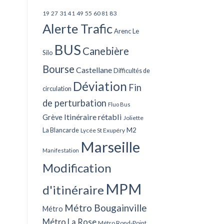
27
31
49
55
60
83
19
41
81
Alerte Trafic
Arenc Le
BUS
Canebière
Silo
Bourse
Castellane
Difficultés de
Déviation
Fin
circulation
de perturbation
Fluo Bus
Itinéraire rétabli
Grève
Joliette
La Blancarde
M2
Lycée St Exupéry
Marseille
Manifestation
Modification
MPM
d'itinéraire
Métro Bougainville
Métro
Métro La Rose
Métro Rond-Point