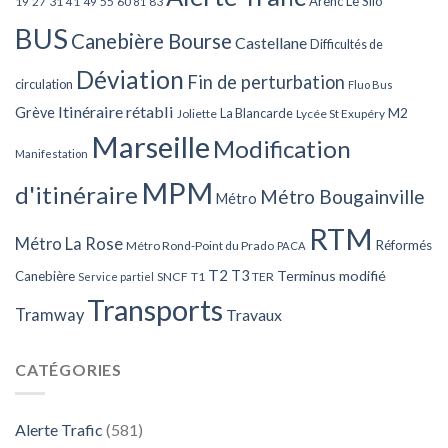
Arenc Le Silo
27
31
49
55
60
83
19
41
81
BUS
Canebière Bourse
Castellane
Difficultés de
Déviation
Fin de perturbation
circulation
Fluo Bus
Itinéraire rétabli
Grève
La Blancarde
M2
Joliette
Lycée St Exupéry
Marseille
Modification
Manifestation
MPM
d'itinéraire
Métro Bougainville
Métro
RTM
Métro La Rose
Réformés
Métro Rond-Point du Prado
PACA
T2
T3
Terminus modifié
Canebière
SNCF
T1
TER
Service partiel
Transports
Tramway
Travaux
CATÉGORIES
Alerte Trafic
(581)