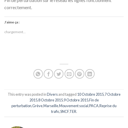
Fin de perturbation sur le réseau les lignes fonctionnent
correctement.
J’aime ça :
chargement…
This entry was posted in
Divers
and tagged
10 Octobre 2015
,
7 Octobre
2015
,
8 Octobre 2015
,
9 Octobre 2015
,
Fin de
perturbation
,
Grève
,
Marseille
,
Mouvement social
,
PACA
,
Reprise du
trafic
,
SNCF
,
TER
.