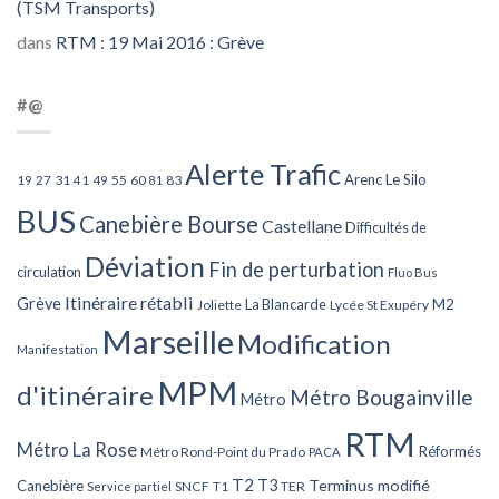
(TSM Transports)
dans
RTM : 19 Mai 2016 : Grève
#@
Alerte Trafic
Arenc Le Silo
27
31
49
55
60
83
19
41
81
BUS
Canebière Bourse
Castellane
Difficultés de
Déviation
Fin de perturbation
circulation
Fluo Bus
Itinéraire rétabli
Grève
La Blancarde
M2
Joliette
Lycée St Exupéry
Marseille
Modification
Manifestation
MPM
d'itinéraire
Métro Bougainville
Métro
RTM
Métro La Rose
Réformés
Métro Rond-Point du Prado
PACA
T2
T3
Terminus modifié
Canebière
SNCF
T1
TER
Service partiel