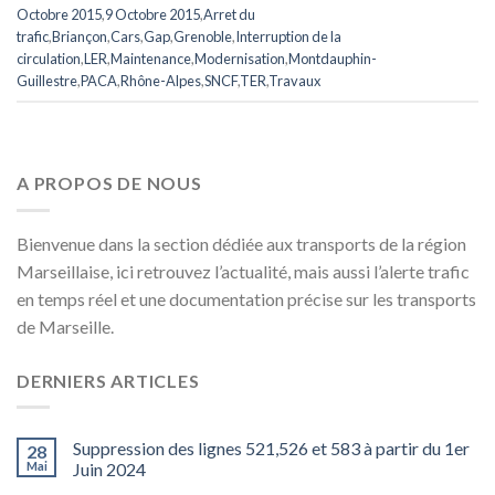
Octobre 2015
,
9 Octobre 2015
,
Arret du
trafic
,
Briançon
,
Cars
,
Gap
,
Grenoble
,
Interruption de la
circulation
,
LER
,
Maintenance
,
Modernisation
,
Montdauphin-
Guillestre
,
PACA
,
Rhône-Alpes
,
SNCF
,
TER
,
Travaux
A PROPOS DE NOUS
Bienvenue dans la section dédiée aux transports de la région
Marseillaise, ici retrouvez l’actualité, mais aussi l’alerte trafic
en temps réel et une documentation précise sur les transports
de Marseille.
DERNIERS ARTICLES
Suppression des lignes 521,526 et 583 à partir du 1er
28
Mai
Juin 2024