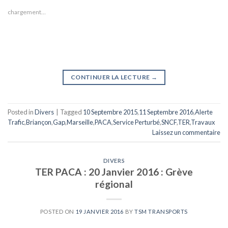
chargement…
CONTINUER LA LECTURE
→
Posted in
Divers
|
Tagged
10 Septembre 2015
,
11 Septembre 2016
,
Alerte
Trafic
,
Briançon
,
Gap
,
Marseille
,
PACA
,
Service Perturbé
,
SNCF
,
TER
,
Travaux
Laissez un commentaire
DIVERS
TER PACA : 20 Janvier 2016 : Grève
régional
POSTED ON
19 JANVIER 2016
BY
TSM TRANSPORTS