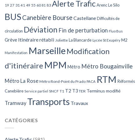
Alerte Trafic
Arenc Le Silo
27
31
49
55
60
83
19
41
81
BUS
Canebière Bourse
Castellane
Difficultés de
Déviation
Fin de perturbation
circulation
Fluo Bus
Itinéraire rétabli
Grève
La Blancarde
M2
Joliette
Lycée St Exupéry
Marseille
Modification
Manifestation
MPM
d'itinéraire
Métro Bougainville
Métro
RTM
Métro La Rose
Réformés
Métro Rond-Point du Prado
PACA
T2
T3
Terminus modifié
Canebière
SNCF
T1
TER
Service partiel
Transports
Tramway
Travaux
CATÉGORIES
Alerte Trafic
(581)