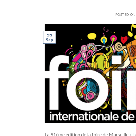
POSTED O
23
Sep
La 91ème édition de la foire de Marseille «