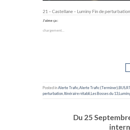
21 – Castellane – Luminy Fin de perturbation 
J’aime ça :
chargement…
Posted in
Alerte Trafic
,
Alerte Trafic (Terminer)
,
BUS
,
R
perturbation
,
Itinéraire rétabli
,
Les Bosses du 13
,
Lumin
Du 25 Septembre 
intern