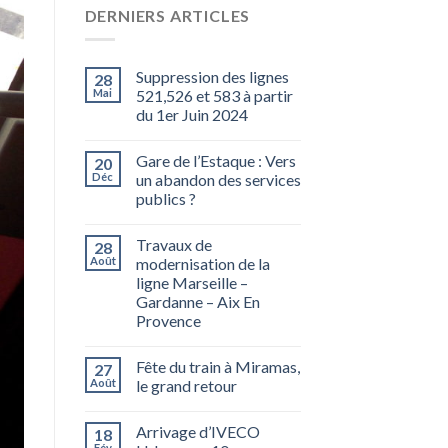
DERNIERS ARTICLES
Suppression des lignes
28
Mai
521,526 et 583 à partir
du 1er Juin 2024
Gare de l’Estaque : Vers
20
Déc
un abandon des services
publics ?
Travaux de
28
Août
modernisation de la
ligne Marseille –
Gardanne – Aix En
Provence
Fête du train à Miramas,
27
Août
le grand retour
Arrivage d’IVECO
18
Fév