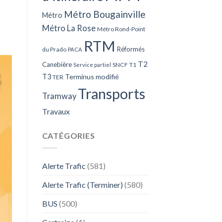
Métro Bougainville
Métro
Métro La Rose
Métro Rond-Point
RTM
Réformés
du Prado
PACA
T2
Canebière
SNCF
T1
Service partiel
T3
Terminus modifié
TER
Transports
Tramway
Travaux
CATÉGORIES
Alerte Trafic
(581)
Alerte Trafic (Terminer)
(580)
BUS
(500)