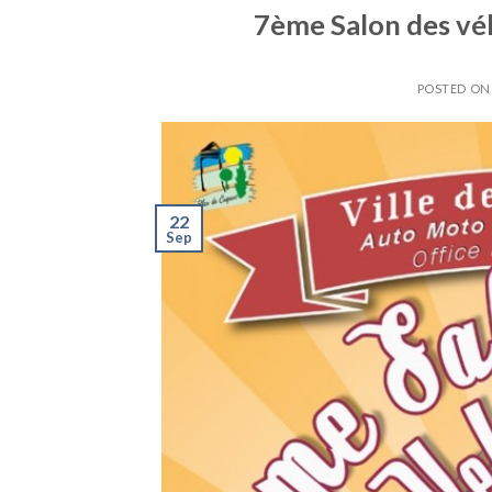
7ème Salon des vé
POSTED O
22
Sep