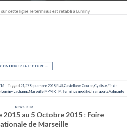
sur cette ligne, le terminus est rétabli à Luminy
CONTINUER LA LECTURE
→
TM
|
Tagged
21
,
27 Septembre 2015
,
BUS
,
Castellane
,
Course
,
Cycliste
,
Fin de
y
,
Luminy Lachamp
,
Marseille
,
MPM
,
RTM
,
Terminus modifié
,
Transports
,
Valmante
NEWS
,
RTM
2015 au 5 Octobre 2015 : Foire
ationale de Marseille