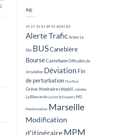
22
#@
27
31
49
55
60
83
19
41
81
Alerte Trafic
Arenc Le
BUS
Canebière
Silo
Bourse
Castellane
Difficultés de
Déviation
Fin
circulation
de perturbation
Fluo Bus
Itinéraire rétabli
Grève
Joliette
La Blancarde
M2
Lycée St Exupéry
Marseille
Manifestation
Modification
MPM
d'itinéraire