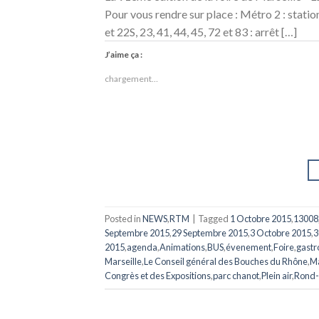
Pour vous rendre sur place : Métro 2 : stati
et 22S, 23, 41, 44, 45, 72 et 83 : arrêt […]
J’aime ça :
chargement…
Posted in
NEWS
,
RTM
|
Tagged
1 Octobre 2015
,
13008
Septembre 2015
,
29 Septembre 2015
,
3 Octobre 2015
,
3
2015
,
agenda
,
Animations
,
BUS
,
évenement
,
Foire
,
gast
Marseille
,
Le Conseil général des Bouches du Rhône
,
Ma
Congrès et des Expositions
,
parc chanot
,
Plein air
,
Rond-