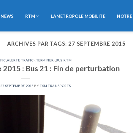
NEWS
RTM
LAMÉTROPOLE MOBILITÉ
NOTRE 
ARCHIVES PAR TAGS:
27 SEPTEMBRE 2015
FIC
,
ALERTE TRAFIC (TERMINER)
,
BUS
,
RTM
2015 : Bus 21 : Fin de perturbation
N
27 SEPTEMBRE 2015
BY
TSM TRANSPORTS