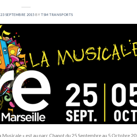
N
23 SEPTEMBRE 2015
BY
TSM TRANSPORTS
 La Musicale » est au parc Chanot du 25 Septembre au 5 Octobre 20