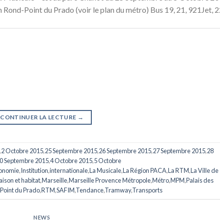
on Rond-Point du Prado (voir le plan du métro) Bus 19, 21, 921Jet, 
CONTINUER LA LECTURE
→
,
2 Octobre 2015
,
25 Septembre 2015
,
26 Septembre 2015
,
27 Septembre 2015
,
28
0 Septembre 2015
,
4 Octobre 2015
,
5 Octobre
ronomie
,
Institution
,
internationale
,
La Musicale
,
La Région PACA
,
La RTM
,
La Ville de
ison et habitat
,
Marseille
,
Marseille Provence Métropole
,
Métro
,
MPM
,
Palais des
Point du Prado
,
RTM
,
SAFIM
,
Tendance
,
Tramway
,
Transports
NEWS