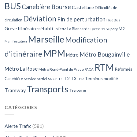
BUS
Canebière Bourse
Castellane
Difficultés de
Déviation
Fin de perturbation
circulation
Fluo Bus
Itinéraire rétabli
Grève
La Blancarde
M2
Joliette
Lycée St Exupéry
Marseille
Modification
Manifestation
MPM
d'itinéraire
Métro Bougainville
Métro
RTM
Métro La Rose
Réformés
Métro Rond-Point du Prado
PACA
T2
T3
Terminus modifié
Canebière
SNCF
T1
TER
Service partiel
Transports
Tramway
Travaux
CATÉGORIES
Alerte Trafic
(581)