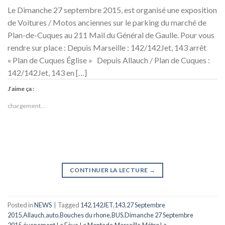
Le Dimanche 27 septembre 2015, est organisé une exposition
de Voitures / Motos anciennes sur le parking du marché de
Plan-de-Cuques au 211 Mail du Général de Gaulle. Pour vous
rendre sur place : Depuis Marseille : 142/142Jet, 143 arrêt
« Plan de Cuques Église » Depuis Allauch / Plan de Cuques :
142/142Jet, 143 en […]
J’aime ça :
chargement…
CONTINUER LA LECTURE
→
Posted in
NEWS
|
Tagged
142
,
142JET
,
143
,
27 Septembre
2015
,
Allauch
,
auto
,
Bouches du rhone
,
BUS
,
Dimanche 27 Septembre
2015
,
évenement
,
La Fève
,
La Montade
,
Marseille
,
Métro La