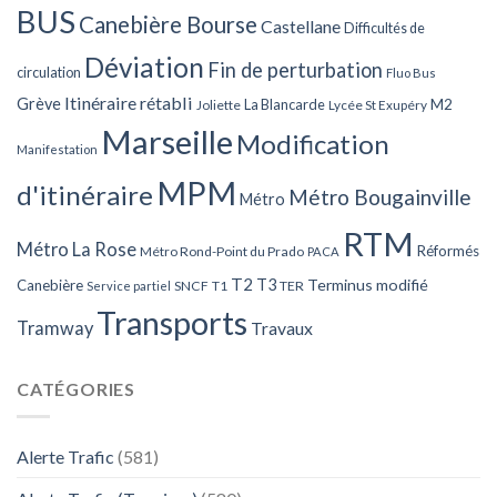
BUS
Canebière Bourse
Castellane
Difficultés de
Déviation
Fin de perturbation
circulation
Fluo Bus
Itinéraire rétabli
Grève
La Blancarde
M2
Joliette
Lycée St Exupéry
Marseille
Modification
Manifestation
MPM
d'itinéraire
Métro Bougainville
Métro
RTM
Métro La Rose
Réformés
Métro Rond-Point du Prado
PACA
T2
T3
Terminus modifié
Canebière
SNCF
T1
TER
Service partiel
Transports
Tramway
Travaux
CATÉGORIES
Alerte Trafic
(581)