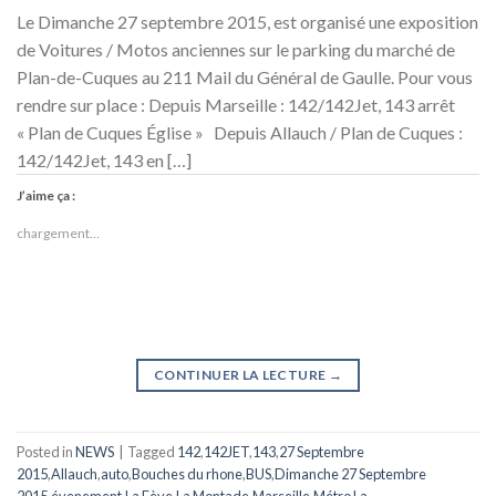
Le Dimanche 27 septembre 2015, est organisé une exposition
de Voitures / Motos anciennes sur le parking du marché de
Plan-de-Cuques au 211 Mail du Général de Gaulle. Pour vous
rendre sur place : Depuis Marseille : 142/142Jet, 143 arrêt
« Plan de Cuques Église » Depuis Allauch / Plan de Cuques :
142/142Jet, 143 en […]
J’aime ça :
chargement…
CONTINUER LA LECTURE
→
Posted in
NEWS
|
Tagged
142
,
142JET
,
143
,
27 Septembre
2015
,
Allauch
,
auto
,
Bouches du rhone
,
BUS
,
Dimanche 27 Septembre
2015
,
évenement
,
La Fève
,
La Montade
,
Marseille
,
Métro La