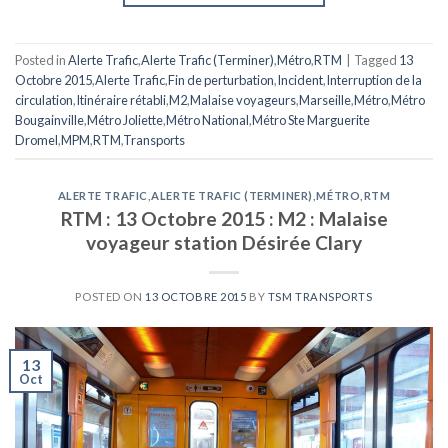
Posted in
Alerte Trafic
,
Alerte Trafic (Terminer)
,
Métro
,
RTM
|
Tagged
13
Octobre 2015
,
Alerte Trafic
,
Fin de perturbation
,
Incident
,
Interruption de la
circulation
,
Itinéraire rétabli
,
M2
,
Malaise voyageurs
,
Marseille
,
Métro
,
Métro
Bougainville
,
Métro Joliette
,
Métro National
,
Métro Ste Marguerite
Dromel
,
MPM
,
RTM
,
Transports
ALERTE TRAFIC
,
ALERTE TRAFIC (TERMINER)
,
MÉTRO
,
RTM
RTM : 13 Octobre 2015 : M2 : Malaise
voyageur station Désirée Clary
POSTED ON
13 OCTOBRE 2015
BY
TSM TRANSPORTS
13
Oct