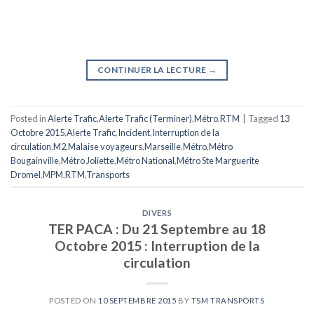
CONTINUER LA LECTURE
→
Posted in
Alerte Trafic
,
Alerte Trafic (Terminer)
,
Métro
,
RTM
|
Tagged
13
Octobre 2015
,
Alerte Trafic
,
Incident
,
Interruption de la
circulation
,
M2
,
Malaise voyageurs
,
Marseille
,
Métro
,
Métro
Bougainville
,
Métro Joliette
,
Métro National
,
Métro Ste Marguerite
Dromel
,
MPM
,
RTM
,
Transports
DIVERS
TER PACA : Du 21 Septembre au 18
Octobre 2015 : Interruption de la
circulation
POSTED ON
10 SEPTEMBRE 2015
BY
TSM TRANSPORTS