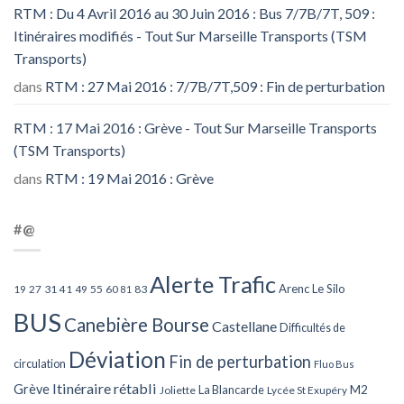
RTM : Du 4 Avril 2016 au 30 Juin 2016 : Bus 7/7B/7T, 509 :
Itinéraires modifiés - Tout Sur Marseille Transports (TSM
Transports)
dans
RTM : 27 Mai 2016 : 7/7B/7T,509 : Fin de perturbation
RTM : 17 Mai 2016 : Grève - Tout Sur Marseille Transports
(TSM Transports)
dans
RTM : 19 Mai 2016 : Grève
#@
Alerte Trafic
Arenc Le Silo
27
31
49
55
60
83
19
41
81
BUS
Canebière Bourse
Castellane
Difficultés de
Déviation
Fin de perturbation
circulation
Fluo Bus
Itinéraire rétabli
Grève
La Blancarde
M2
Joliette
Lycée St Exupéry