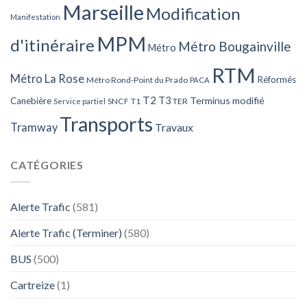
Marseille
Modification
Manifestation
MPM
d'itinéraire
Métro Bougainville
Métro
RTM
Métro La Rose
Réformés
Métro Rond-Point du Prado
PACA
T2
T3
Terminus modifié
Canebière
SNCF
T1
TER
Service partiel
Transports
Tramway
Travaux
CATÉGORIES
Alerte Trafic
(581)
Alerte Trafic (Terminer)
(580)
BUS
(500)
Cartreize
(1)