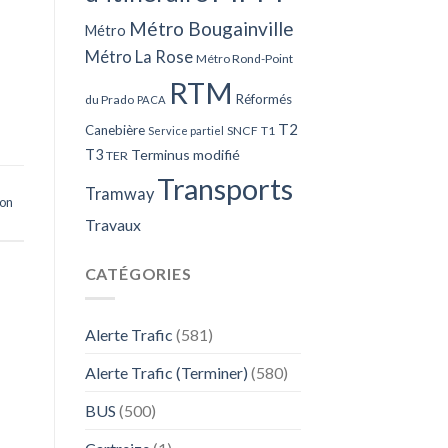
Métro Bougainville
Métro
Métro La Rose
Métro Rond-Point
RTM
Réformés
du Prado
PACA
T2
Canebière
SNCF
T1
Service partiel
T3
Terminus modifié
TER
Transports
Tramway
ion
Travaux
CATÉGORIES
Alerte Trafic
(581)
Alerte Trafic (Terminer)
(580)
BUS
(500)