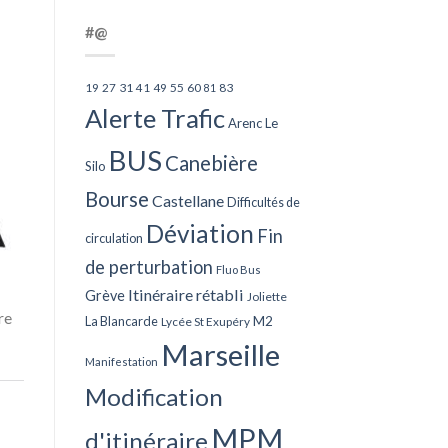
#@
27
31
49
55
60
83
19
41
81
Alerte Trafic
Arenc Le
BUS
Canebière
Silo
Bourse
Castellane
Difficultés de
Déviation
Fin
circulation
de perturbation
Fluo Bus
Itinéraire rétabli
Grève
Joliette
re
La Blancarde
M2
Lycée St Exupéry
Marseille
Manifestation
Modification
MPM
d'itinéraire