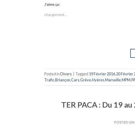
J’aime ça :
chargement…
Posted in
Divers
|
Tagged
19 Février 2016
,
20 Février
Trafic
,
Briançon
,
Cars
,
Grève
,
Hyères
,
Marseille
,
MPM
,
P
TER PACA : Du 19 au 
POSTED O