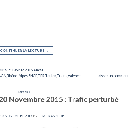
CONTINUER LA LECTURE
→
 2016
,
21 Février 2016
,
Alerte
ACA
,
Rhône-Alpes
,
SNCF
,
TER
,
Toulon
,
Trains
,
Valence
Laissez un comment
DIVERS
20 Novembre 2015 : Trafic perturbé
N
18 NOVEMBRE 2015
BY
TSM TRANSPORTS