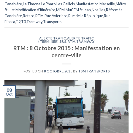
Canebière
,
La Timone
,
Le Pharo
,
Les Caillols
,
Manifestation
,
Marseille
,
Métro
St Just
,
Modification d'itinéraire
,
MPM
,
MuCEM St Jean
,
Noailles
,
Réformés
Canebière
,
Retard
,
RTM
,
Rue Avièrinos
,
Rue de la République
,
Rue
Fiocca
,
T2
,
T3
,
Tramway
,
Transports
ALERTE TRAFIC
,
ALERTE TRAFIC
(TERMINER)
,
BUS
,
RTM
,
TRAMWAY
RTM : 8 Octobre 2015 : Manifestation en
centre-ville
POSTED ON
8 OCTOBRE 2015
BY
TSM TRANSPORTS
08
Oct