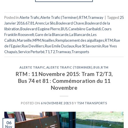
Posted in
Alerte Trafic
,
Alerte Trafic (Terminer)
,
RTM
,
Tramway
|
Tagged
25
Janvier 2016
,
67
,
81
,
Arenc Le Silo
,
Boulevard Chave
,
Boulevard de la
libération
,
Boulevard Eugène Pierre
,
BUS
,
Canebière Garibaldi
,
Cours
Franklin Roosevelt
,
Gare de la Blancarde
,
La Blancarde
,
Les
Caillols
,
Marseille
,
MPM
,
Noailles
,
Remplacement des aiguillages
,
RTM
,
Rue
de l’Eguier
,
Rue Devilliers
,
Rue Emile Duclaux
,
Rue St Savournin
,
Rue Yves
Chapuis
,
Service Perturbé
,
T1
,
T2
,
Tramway
,
Transports
ALERTE TRAFIC
,
ALERTE TRAFIC (TERMINER)
,
BUS
,
RTM
RTM : 11 Novembre 2015: Tram T2/T3,
Bus 74 et 81 : Commémoration du 11
Novembre
POSTED ON
6 NOVEMBRE 2015
BY
TSM TRANSPORTS
06
Nov