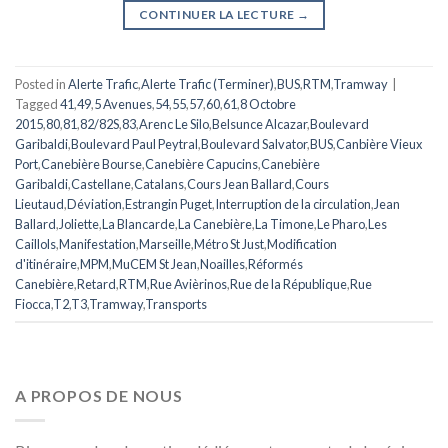
CONTINUER LA LECTURE
→
Posted in
Alerte Trafic
,
Alerte Trafic (Terminer)
,
BUS
,
RTM
,
Tramway
|
Tagged
41
,
49
,
5 Avenues
,
54
,
55
,
57
,
60
,
61
,
8 Octobre
2015
,
80
,
81
,
82/82S
,
83
,
Arenc Le Silo
,
Belsunce Alcazar
,
Boulevard
Garibaldi
,
Boulevard Paul Peytral
,
Boulevard Salvator
,
BUS
,
Canbière Vieux
Port
,
Canebière Bourse
,
Canebière Capucins
,
Canebière
Garibaldi
,
Castellane
,
Catalans
,
Cours Jean Ballard
,
Cours
Lieutaud
,
Déviation
,
Estrangin Puget
,
Interruption de la circulation
,
Jean
Ballard
,
Joliette
,
La Blancarde
,
La Canebière
,
La Timone
,
Le Pharo
,
Les
Caillols
,
Manifestation
,
Marseille
,
Métro St Just
,
Modification
d'itinéraire
,
MPM
,
MuCEM St Jean
,
Noailles
,
Réformés
Canebière
,
Retard
,
RTM
,
Rue Avièrinos
,
Rue de la République
,
Rue
Fiocca
,
T2
,
T3
,
Tramway
,
Transports
A PROPOS DE NOUS