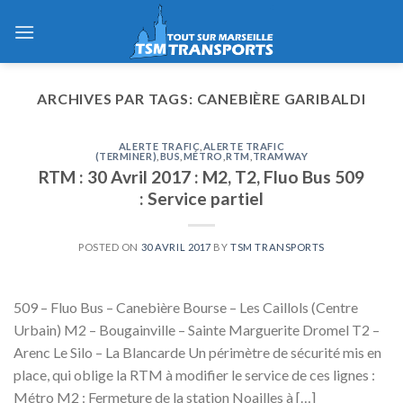
Skip
to
content
ARCHIVES PAR TAGS:
CANEBIÈRE GARIBALDI
ALERTE TRAFIC
,
ALERTE TRAFIC
(TERMINER)
,
BUS
,
MÉTRO
,
RTM
,
TRAMWAY
RTM : 30 Avril 2017 : M2, T2, Fluo Bus 509
: Service partiel
POSTED ON
30 AVRIL 2017
BY
TSM TRANSPORTS
509 – Fluo Bus – Canebière Bourse – Les Caillols (Centre
Urbain) M2 – Bougainville – Sainte Marguerite Dromel T2 –
Arenc Le Silo – La Blancarde Un périmètre de sécurité mis en
place, qui oblige la RTM à modifier le service de ces lignes :
Métro M2 : Fermeture de la station Noailles à […]