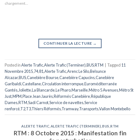
chargement…
CONTINUER LA LECTURE
→
Posted in
Alerte Trafic
,
Alerte Trafic (Terminer)
,
BUS
,
RTM
|
Tagged
11
Novembre 2015
,
74
,
81
,
Alerte Trafic
,
Arenc Le Silo
,
Belsunce
Alcazar
,
BUS
,
Canebière Bourse
,
Canebière Capucins
,
Canebière
Garibaldi
,
Castellane
,
Circulation interrompue
,
Euroméditerranée
Gantés
,
Joliette
,
La Blancarde
,
Le Pharo
,
Marseille
,
Métro 5 Avenues
,
Métro St
Just
,
MPM
,
Place Jean Jaurès
,
Réformés Canebière
,
République
Dames
,
RTM
,
Sadi Carnot
,
Service de navettes
,
Service
renforcé
,
T2
,
T3
,
Thiers Réformés
,
Tramway
,
Transports
,
Vallon Montebello
ALERTE TRAFIC
,
ALERTE TRAFIC (TERMINER)
,
BUS
,
RTM
RTM : 8 Octobre 2015 : Manifestation fin