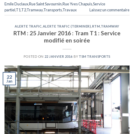
Emile Duclaux
,
Rue Saint Savournin
,
Rue Yves Chapuis
,
Service
partiel
,
T1
,
T2
,
Tramway
,
Transports
,
Travaux
Laissez un commentaire
ALERTE TRAFIC
,
ALERTE TRAFIC (TERMINER)
,
RTM
,
TRAMWAY
RTM : 25 Janvier 2016 : Tram T1 : Service
modifié en soirée
POSTED ON
22 JANVIER 2016
BY
TSM TRANSPORTS
22
Jan