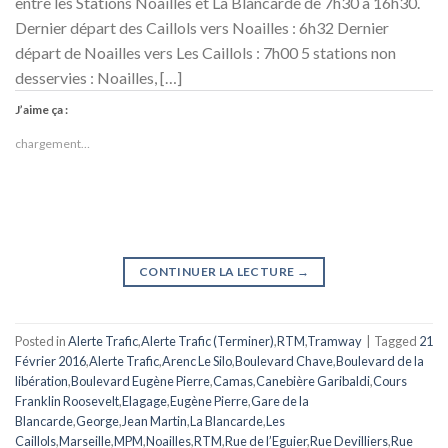
entre les Stations Noailles et La Blancarde de 7h30 à 16h30.
Dernier départ des Caillols vers Noailles : 6h32 Dernier
départ de Noailles vers Les Caillols : 7h00 5 stations non
desservies : Noailles, […]
J’aime ça :
chargement…
CONTINUER LA LECTURE
→
Posted in
Alerte Trafic
,
Alerte Trafic (Terminer)
,
RTM
,
Tramway
|
Tagged
21
Février 2016
,
Alerte Trafic
,
Arenc Le Silo
,
Boulevard Chave
,
Boulevard de la
libération
,
Boulevard Eugène Pierre
,
Camas
,
Canebière Garibaldi
,
Cours
Franklin Roosevelt
,
Elagage
,
Eugène Pierre
,
Gare de la
Blancarde
,
George
,
Jean Martin
,
La Blancarde
,
Les
Caillols
,
Marseille
,
MPM
,
Noailles
,
RTM
,
Rue de l’Eguier
,
Rue Devilliers
,
Rue