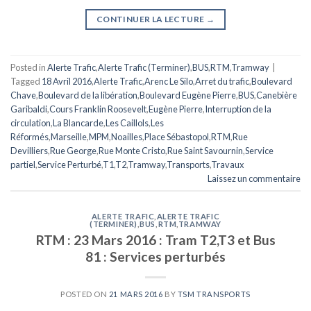
CONTINUER LA LECTURE
→
Posted in
Alerte Trafic
,
Alerte Trafic (Terminer)
,
BUS
,
RTM
,
Tramway
|
Tagged
18 Avril 2016
,
Alerte Trafic
,
Arenc Le Silo
,
Arret du trafic
,
Boulevard
Chave
,
Boulevard de la libération
,
Boulevard Eugène Pierre
,
BUS
,
Canebière
Garibaldi
,
Cours Franklin Roosevelt
,
Eugène Pierre
,
Interruption de la
circulation
,
La Blancarde
,
Les Caillols
,
Les
Réformés
,
Marseille
,
MPM
,
Noailles
,
Place Sébastopol
,
RTM
,
Rue
Devilliers
,
Rue George
,
Rue Monte Cristo
,
Rue Saint Savournin
,
Service
partiel
,
Service Perturbé
,
T1
,
T2
,
Tramway
,
Transports
,
Travaux
Laissez un commentaire
ALERTE TRAFIC
,
ALERTE TRAFIC
(TERMINER)
,
BUS
,
RTM
,
TRAMWAY
RTM : 23 Mars 2016 : Tram T2,T3 et Bus
81 : Services perturbés
POSTED ON
21 MARS 2016
BY
TSM TRANSPORTS