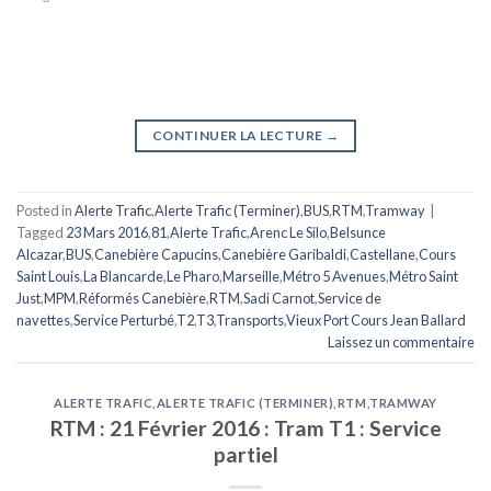
CONTINUER LA LECTURE
→
Posted in
Alerte Trafic
,
Alerte Trafic (Terminer)
,
BUS
,
RTM
,
Tramway
|
Tagged
23 Mars 2016
,
81
,
Alerte Trafic
,
Arenc Le Silo
,
Belsunce
Alcazar
,
BUS
,
Canebière Capucins
,
Canebière Garibaldi
,
Castellane
,
Cours
Saint Louis
,
La Blancarde
,
Le Pharo
,
Marseille
,
Métro 5 Avenues
,
Métro Saint
Just
,
MPM
,
Réformés Canebière
,
RTM
,
Sadi Carnot
,
Service de
navettes
,
Service Perturbé
,
T2
,
T3
,
Transports
,
Vieux Port Cours Jean Ballard
Laissez un commentaire
ALERTE TRAFIC
,
ALERTE TRAFIC (TERMINER)
,
RTM
,
TRAMWAY
RTM : 21 Février 2016 : Tram T1 : Service
partiel