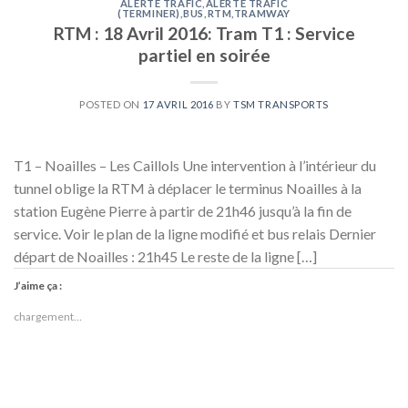
ALERTE TRAFIC
,
ALERTE TRAFIC
(TERMINER)
,
BUS
,
RTM
,
TRAMWAY
RTM : 18 Avril 2016: Tram T1 : Service
partiel en soirée
POSTED ON
17 AVRIL 2016
BY
TSM TRANSPORTS
T1 – Noailles – Les Caillols Une intervention à l’intérieur du
tunnel oblige la RTM à déplacer le terminus Noailles à la
station Eugène Pierre à partir de 21h46 jusqu’à la fin de
service. Voir le plan de la ligne modifié et bus relais Dernier
départ de Noailles : 21h45 Le reste de la ligne […]
J’aime ça :
chargement…