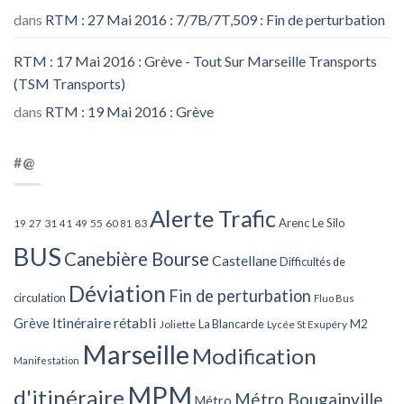
dans
RTM : 27 Mai 2016 : 7/7B/7T,509 : Fin de perturbation
RTM : 17 Mai 2016 : Grève - Tout Sur Marseille Transports
(TSM Transports)
dans
RTM : 19 Mai 2016 : Grève
#@
Alerte Trafic
Arenc Le Silo
27
31
49
55
60
83
19
41
81
BUS
Canebière Bourse
Castellane
Difficultés de
Déviation
Fin de perturbation
circulation
Fluo Bus
Itinéraire rétabli
Grève
La Blancarde
M2
Joliette
Lycée St Exupéry
Marseille
Modification
Manifestation
MPM
d'itinéraire
Métro Bougainville
Métro