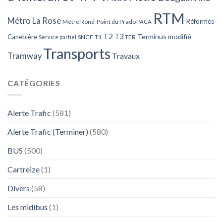
RTM
Métro La Rose
Réformés
Métro Rond-Point du Prado
PACA
T2
T3
Terminus modifié
Canebière
SNCF
T1
TER
Service partiel
Transports
Tramway
Travaux
CATÉGORIES
Alerte Trafic
(581)
Alerte Trafic (Terminer)
(580)
BUS
(500)
Cartreize
(1)
Divers
(58)
Les midibus
(1)