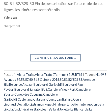
80-81-82/82S-83 Fin de perturbation sur l’ensemble de ces
lignes, les itinéraires sont rétablis.
J’aime ça :
chargement…
CONTINUER LA LECTURE
→
Posted in
Alerte Trafic
,
Alerte Trafic (Terminer)
,
BUS
,
RTM
|
Tagged
41
,
49
,
5
Avenues
,
54
,
55
,
57
,
60
,
61
,
8 Octobre 2015
,
80
,
81
,
82/82S
,
83
,
Arenc Le
Silo
,
Belsunce Alcazar
,
Boulevard Garibaldi
,
Boulevard Paul
Peytral
,
Boulevard Salvator
,
BUS
,
Canbière Vieux Port
,
Canebière
Bourse
,
Canebière Capucins
,
Canebière
Garibaldi
,
Castellane
,
Catalans
,
Cours Jean Ballard
,
Cours
Lieutaud
,
Déviation
,
Estrangin Puget
,
Fin de perturbation
,
Interruption de la
circulation
,
Itinéraire rétabli
,
Jean Ballard
,
Joliette
,
La Blancarde
,
La