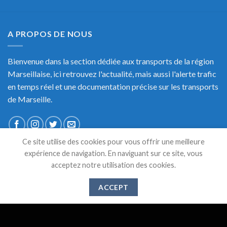
A PROPOS DE NOUS
Bienvenue dans la section dédiée aux transports de la région
Marseillaise, ici retrouvez l'actualité, mais aussi l'alerte trafic
en temps réel et une documentation précise sur les transports
de Marseille.
Ce site utilise des cookies pour vous offrir une meilleure
expérience de navigation. En naviguant sur ce site, vous
DERNIERS ARTICLES
acceptez notre utilisation des cookies.
ACCEPT
Suppression des lignes 521,526 et 583 à partir du 1er
28
Mai
Juin 2024
Gare de l’Estaque : Vers un abandon des services
20