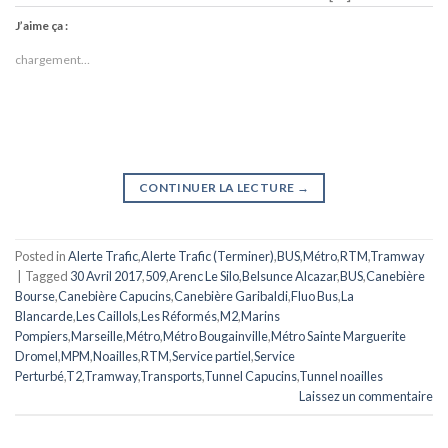
J’aime ça :
chargement…
CONTINUER LA LECTURE
→
Posted in
Alerte Trafic
,
Alerte Trafic (Terminer)
,
BUS
,
Métro
,
RTM
,
Tramway
|
Tagged
30 Avril 2017
,
509
,
Arenc Le Silo
,
Belsunce Alcazar
,
BUS
,
Canebière
Bourse
,
Canebière Capucins
,
Canebière Garibaldi
,
Fluo Bus
,
La
Blancarde
,
Les Caillols
,
Les Réformés
,
M2
,
Marins
Pompiers
,
Marseille
,
Métro
,
Métro Bougainville
,
Métro Sainte Marguerite
Dromel
,
MPM
,
Noailles
,
RTM
,
Service partiel
,
Service
Perturbé
,
T2
,
Tramway
,
Transports
,
Tunnel Capucins
,
Tunnel noailles
Laissez un commentaire