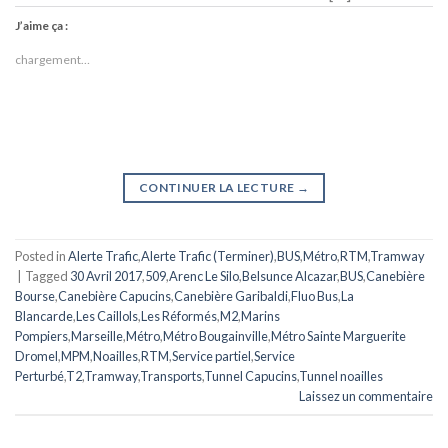
J’aime ça :
chargement…
CONTINUER LA LECTURE
→
Posted in
Alerte Trafic
,
Alerte Trafic (Terminer)
,
BUS
,
Métro
,
RTM
,
Tramway
|
Tagged
30 Avril 2017
,
509
,
Arenc Le Silo
,
Belsunce Alcazar
,
BUS
,
Canebière
Bourse
,
Canebière Capucins
,
Canebière Garibaldi
,
Fluo Bus
,
La
Blancarde
,
Les Caillols
,
Les Réformés
,
M2
,
Marins
Pompiers
,
Marseille
,
Métro
,
Métro Bougainville
,
Métro Sainte Marguerite
Dromel
,
MPM
,
Noailles
,
RTM
,
Service partiel
,
Service
Perturbé
,
T2
,
Tramway
,
Transports
,
Tunnel Capucins
,
Tunnel noailles
Laissez un commentaire