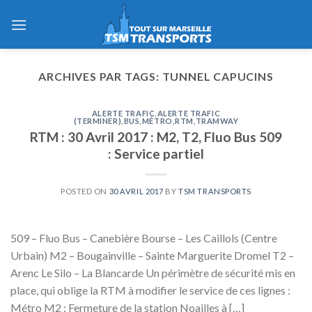
Skip
to
content
ARCHIVES PAR TAGS:
TUNNEL CAPUCINS
ALERTE TRAFIC
,
ALERTE TRAFIC
(TERMINER)
,
BUS
,
MÉTRO
,
RTM
,
TRAMWAY
RTM : 30 Avril 2017 : M2, T2, Fluo Bus 509
: Service partiel
POSTED ON
30 AVRIL 2017
BY
TSM TRANSPORTS
509 – Fluo Bus – Canebière Bourse – Les Caillols (Centre
Urbain) M2 – Bougainville – Sainte Marguerite Dromel T2 –
Arenc Le Silo – La Blancarde Un périmètre de sécurité mis en
place, qui oblige la RTM à modifier le service de ces lignes :
Métro M2 : Fermeture de la station Noailles à […]