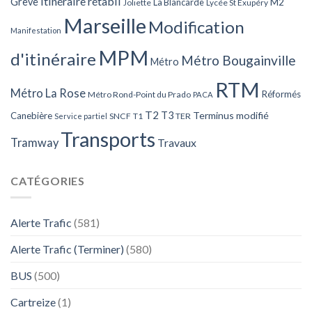
Itinéraire rétabli
Grève
La Blancarde
M2
Joliette
Lycée St Exupéry
Marseille
Modification
Manifestation
MPM
d'itinéraire
Métro Bougainville
Métro
RTM
Métro La Rose
Réformés
Métro Rond-Point du Prado
PACA
T2
T3
Terminus modifié
Canebière
SNCF
T1
TER
Service partiel
Transports
Tramway
Travaux
CATÉGORIES
Alerte Trafic
(581)
Alerte Trafic (Terminer)
(580)
BUS
(500)
Cartreize
(1)