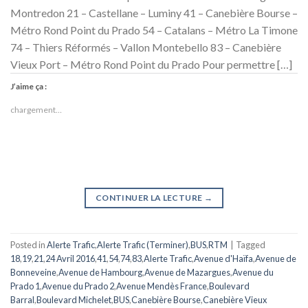
Montredon 21 – Castellane – Luminy 41 – Canebière Bourse –
Métro Rond Point du Prado 54 – Catalans – Métro La Timone
74 – Thiers Réformés – Vallon Montebello 83 – Canebière
Vieux Port – Métro Rond Point du Prado Pour permettre […]
J’aime ça :
chargement…
CONTINUER LA LECTURE
→
Posted in
Alerte Trafic
,
Alerte Trafic (Terminer)
,
BUS
,
RTM
|
Tagged
18
,
19
,
21
,
24 Avril 2016
,
41
,
54
,
74
,
83
,
Alerte Trafic
,
Avenue d'Haïfa
,
Avenue de
Bonneveine
,
Avenue de Hambourg
,
Avenue de Mazargues
,
Avenue du
Prado 1
,
Avenue du Prado 2
,
Avenue Mendès France
,
Boulevard
Barral
,
Boulevard Michelet
,
BUS
,
Canebière Bourse
,
Canebière Vieux