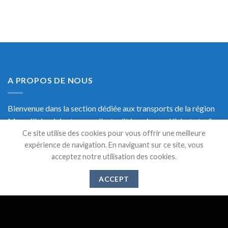
A PROPOS DE NOUS
Bienvenue dans la section dédiée aux transports de la région
Marseillaise, ici retrouvez l'actualité, mais aussi l'alerte trafic
en temps réel et une documentation précise sur les transports
Ce site utilise des cookies pour vous offrir une meilleure
expérience de navigation. En naviguant sur ce site, vous
de Marseille.
acceptez notre utilisation des cookies.
ACCEPT
DERNIERS ARTICLES