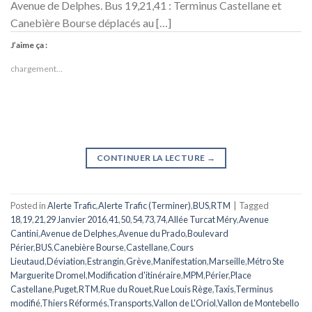
Avenue de Delphes. Bus 19,21,41 : Terminus Castellane et
Canebière Bourse déplacés au […]
J’aime ça :
chargement…
CONTINUER LA LECTURE
→
Posted in
Alerte Trafic
,
Alerte Trafic (Terminer)
,
BUS
,
RTM
|
Tagged
18
,
19
,
21
,
29 Janvier 2016
,
41
,
50
,
54
,
73
,
74
,
Allée Turcat Méry
,
Avenue
Cantini
,
Avenue de Delphes
,
Avenue du Prado
,
Boulevard
Périer
,
BUS
,
Canebière Bourse
,
Castellane
,
Cours
Lieutaud
,
Déviation
,
Estrangin
,
Grève
,
Manifestation
,
Marseille
,
Métro Ste
Marguerite Dromel
,
Modification d'itinéraire
,
MPM
,
Périer
,
Place
Castellane
,
Puget
,
RTM
,
Rue du Rouet
,
Rue Louis Rège
,
Taxis
,
Terminus
modifié
,
Thiers Réformés
,
Transports
,
Vallon de L'Oriol
,
Vallon de Montebello