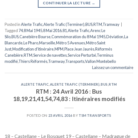
CONTINUER LA LECTURE
→
Posted in
Alerte Trafic
,
Alerte Trafic (Terminer)
,
BUS
,
RTM
,
Tramway
|
Tagged
74
,
8 Mai 1945
,
8 Mai 2016
,
81
,
Alerte Trafic
,
Arenc Le
Silo
,
BUS
,
Canebière Bourse
,
Commémoration du 8 Mai 1945
,
Déviation
,
La
Blancarde
,
Le Pharo
,
Marseille
,
Métro 5 Avenues
,
Métro Saint
Just
,
Modification d'itinéraire
,
MPM
,
Place Jean Jaurès
,
Réformés
Canebière
,
RTM
,
Service de navettes
,
Service Perturbé
,
Terminus
modifié
,
Thiers Réformés
,
Tramway
,
Transports
,
Vallon Montebello
Laissez un commentaire
ALERTE TRAFIC
,
ALERTE TRAFIC (TERMINER)
,
BUS
,
RTM
RTM : 24 Avril 2016 : Bus
18,19,21,41,54,74,83 : Itinéraires modifiés
POSTED ON
23 AVRIL 2016
BY
TSM TRANSPORTS
18 – Castellane – Le Bosquet 19 – Castellane – Madrague de