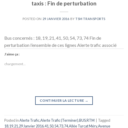
taxis : Fin de perturbation
POSTED ON
29 JANVIER 2016
BY
TSM TRANSPORTS
Bus concernés : 18, 19, 21, 41, 50, 54, 73, 74 Fin de
perturbation l’ensemble de ces lignes Alerte trafic associé
J’aime ça :
chargement…
CONTINUER LA LECTURE
→
Posted in
Alerte Trafic
,
Alerte Trafic (Terminer)
,
BUS
,
RTM
|
Tagged
18
,
19
,
21
,
29 Janvier 2016
,
41
,
50
,
54
,
73
,
74
,
Allée Turcat Méry
,
Avenue