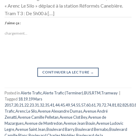
« Arenc Le Silo » déplacé à la station Réformés Canebière.
Tram T3 : De 5h00 à […]
J’aime ça :
chargement…
CONTINUER LA LECTURE
→
Posted in
Alerte Trafic
,
Alerte Trafic (Terminer)
,
BUS
,
RTM
,
Tramway
|
Tagged
18
,
19
,
19 Mars
2017
,
20
,
21
,
22
,
23
,
31
,
32
,
35
,
41
,
44
,
45
,
49
,
54
,
55
,
57
,
60
,
61
,
70
,
72
,
74
,
81
,
82
,
82S
,
83
,
Trafic
,
Arenc Le Silo
,
Avenue Alexandre Dumas
,
Avenue André
Zenatti
,
Avenue Camille Pelletan
,
Avenue Clot Bey
,
Avenue de
Mazargues
,
Avenue de Montredon
,
Avenue Jean Bouin
,
Avenue Ludovic
Legre
,
Avenue Saint Jean
,
Boulevard Barry
,
Boulevard Bernabo
,
Boulevard
Camille Blanc
,
Boulevard Charles Nédélec
,
Boulevard de la