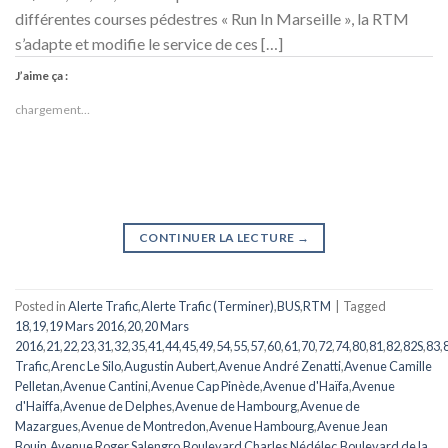
différentes courses pédestres « Run In Marseille », la RTM
s’adapte et modifie le service de ces […]
J’aime ça :
chargement…
CONTINUER LA LECTURE
→
Posted in
Alerte Trafic
,
Alerte Trafic (Terminer)
,
BUS
,
RTM
|
Tagged
18
,
19
,
19 Mars 2016
,
20
,
20 Mars
2016
,
21
,
22
,
23
,
31
,
32
,
35
,
41
,
44
,
45
,
49
,
54
,
55
,
57
,
60
,
61
,
70
,
72
,
74
,
80
,
81
,
82
,
82S
,
83
,
Trafic
,
Arenc Le Silo
,
Augustin Aubert
,
Avenue André Zenatti
,
Avenue Camille
Pelletan
,
Avenue Cantini
,
Avenue Cap Pinède
,
Avenue d'Haïfa
,
Avenue
d'Haiffa
,
Avenue de Delphes
,
Avenue de Hambourg
,
Avenue de
Mazargues
,
Avenue de Montredon
,
Avenue Hambourg
,
Avenue Jean
Bouin
,
Avenue Roger Salengro
,
Boulevard Charles Nédélec
,
Boulevard de la