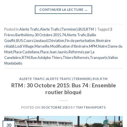
CONTINUER LA LECTURE
→
Posted in
Alerte Trafic
,
Alerte Trafic (Terminer)
,
BUS
,
RTM
|
Tagged
3
Frères Barthélémy
,
30 Octobre 2015
,
74
,
Alerte Trafic
,
Baille
Gouffé
,
BUS
,
Cours Lieutaud
,
Déviation
,
Fin de perturbation
,
Itinéraire
rétabli
,
Lodi Village
,
Marseille
,
Modification d'itinéraire
,
MPM
,
Notre Dame du
Mont
,
Place Castellane
,
Place Jean Jaurès
,
Réformés par La
Canebière
,
RTM
,
Rue Adolphe Thiers
,
Thiers Réformés
,
Transports
,
Vallon
Montebello
ALERTE TRAFIC
,
ALERTE TRAFIC (TERMINER)
,
BUS
,
RTM
RTM : 30 Octobre 2015: Bus 74 : Ensemble
routier bloqué
POSTED ON
30 OCTOBRE 2015
BY
TSM TRANSPORTS
30