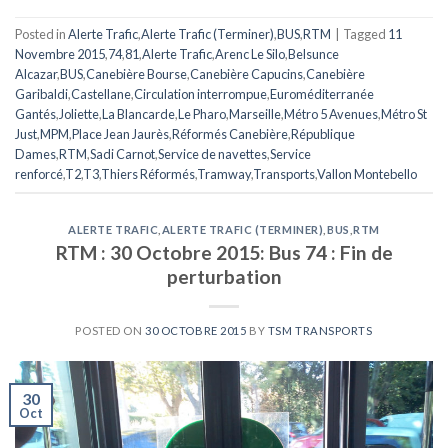
Posted in
Alerte Trafic
,
Alerte Trafic (Terminer)
,
BUS
,
RTM
|
Tagged
11
Novembre 2015
,
74
,
81
,
Alerte Trafic
,
Arenc Le Silo
,
Belsunce
Alcazar
,
BUS
,
Canebière Bourse
,
Canebière Capucins
,
Canebière
Garibaldi
,
Castellane
,
Circulation interrompue
,
Euroméditerranée
Gantés
,
Joliette
,
La Blancarde
,
Le Pharo
,
Marseille
,
Métro 5 Avenues
,
Métro St
Just
,
MPM
,
Place Jean Jaurès
,
Réformés Canebière
,
République
Dames
,
RTM
,
Sadi Carnot
,
Service de navettes
,
Service
renforcé
,
T2
,
T3
,
Thiers Réformés
,
Tramway
,
Transports
,
Vallon Montebello
ALERTE TRAFIC
,
ALERTE TRAFIC (TERMINER)
,
BUS
,
RTM
RTM : 30 Octobre 2015: Bus 74 : Fin de
perturbation
POSTED ON
30 OCTOBRE 2015
BY
TSM TRANSPORTS
30
Oct