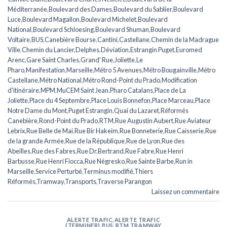
Méditerranée
,
Boulevard des Dames
,
Boulevard du Sablier
,
Boulevard
Luce
,
Boulevard Magallon
,
Boulevard Michelet
,
Boulevard
National
,
Boulevard Schloesing
,
Boulevard Shuman
,
Boulevard
Voltaire
,
BUS
,
Canebière Bourse
,
Cantini
,
Castellane
,
Chemin de la Madrague
Ville
,
Chemin du Lancier
,
Delphes
,
Déviation
,
Estrangin Puget
,
Euromed
Arenc
,
Gare Saint Charles
,
Grand' Rue
,
Joliette
,
Le
Pharo
,
Manifestation
,
Marseille
,
Métro 5 Avenues
,
Métro Bougainville
,
Métro
Castellane
,
Métro National
,
Métro Rond-Point du Prado
,
Modification
d'itinéraire
,
MPM
,
MuCEM Saint Jean
,
Pharo Catalans
,
Place de La
Joliette
,
Place du 4 Septembre
,
Place Louis Bonnefon
,
Place Marceau
,
Place
Notre Dame du Mont
,
Puget Estrangin
,
Quai du Lazaret
,
Réformés
Canebière
,
Rond-Point du Prado
,
RTM
,
Rue Augustin Aubert
,
Rue Aviateur
Lebrix
,
Rue Belle de Mai
,
Rue Bir Hakeim
,
Rue Bonneterie
,
Rue Caisserie
,
Rue
de la grande Armée
,
Rue de la République
,
Rue de Lyon
,
Rue des
Abeilles
,
Rue des Fabres
,
Rue Dr.Bertrand
,
Rue Fabre
,
Rue Henri
Barbusse
,
Rue Henri Fiocca
,
Rue Négresko
,
Rue Sainte Barbe
,
Run in
Marseille
,
Service Perturbé
,
Terminus modifié
,
Thiers
Réformés
,
Tramway
,
Transports
,
Traverse Parangon
Laissez un commentaire
ALERTE TRAFIC
,
ALERTE TRAFIC
(TERMINER)
,
BUS
,
RTM
,
TRAMWAY