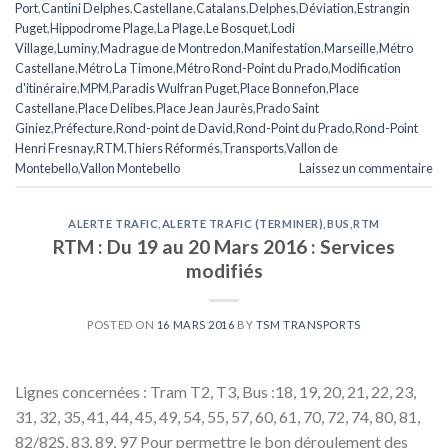
Port
,
Cantini Delphes
,
Castellane
,
Catalans
,
Delphes
,
Déviation
,
Estrangin
Puget
,
Hippodrome Plage
,
La Plage
,
Le Bosquet
,
Lodi
Village
,
Luminy
,
Madrague de Montredon
,
Manifestation
,
Marseille
,
Métro
Castellane
,
Métro La Timone
,
Métro Rond-Point du Prado
,
Modification
d'itinéraire
,
MPM
,
Paradis Wulfran Puget
,
Place Bonnefon
,
Place
Castellane
,
Place Delibes
,
Place Jean Jaurès
,
Prado Saint
Giniez
,
Préfecture
,
Rond-point de David
,
Rond-Point du Prado
,
Rond-Point
Henri Fresnay
,
RTM
,
Thiers Réformés
,
Transports
,
Vallon de
Montebello
,
Vallon Montebello
Laissez un commentaire
ALERTE TRAFIC
,
ALERTE TRAFIC (TERMINER)
,
BUS
,
RTM
RTM : Du 19 au 20 Mars 2016 : Services
modifiés
POSTED ON
16 MARS 2016
BY
TSM TRANSPORTS
Lignes concernées : Tram T2, T3, Bus :18, 19, 20, 21, 22, 23,
31, 32, 35, 41, 44, 45, 49, 54, 55, 57, 60, 61, 70, 72, 74, 80, 81,
82/82S, 83, 89, 97 Pour permettre le bon déroulement des