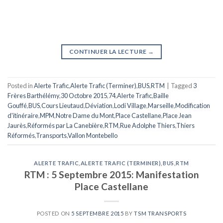
CONTINUER LA LECTURE
→
Posted in
Alerte Trafic
,
Alerte Trafic (Terminer)
,
BUS
,
RTM
|
Tagged
3
Frères Barthélémy
,
30 Octobre 2015
,
74
,
Alerte Trafic
,
Baille
Gouffé
,
BUS
,
Cours Lieutaud
,
Déviation
,
Lodi Village
,
Marseille
,
Modification
d'itinéraire
,
MPM
,
Notre Dame du Mont
,
Place Castellane
,
Place Jean
Jaurès
,
Réformés par La Canebière
,
RTM
,
Rue Adolphe Thiers
,
Thiers
Réformés
,
Transports
,
Vallon Montebello
ALERTE TRAFIC
,
ALERTE TRAFIC (TERMINER)
,
BUS
,
RTM
RTM : 5 Septembre 2015: Manifestation
Place Castellane
POSTED ON
5 SEPTEMBRE 2015
BY
TSM TRANSPORTS