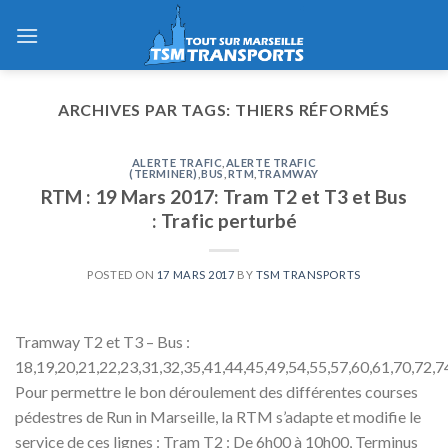
Skip
to
content
ARCHIVES PAR TAGS:
THIERS RÉFORMÉS
ALERTE TRAFIC
,
ALERTE TRAFIC
(TERMINER)
,
BUS
,
RTM
,
TRAMWAY
RTM : 19 Mars 2017: Tram T2 et T3 et Bus
: Trafic perturbé
POSTED ON
17 MARS 2017
BY
TSM TRANSPORTS
Tramway T2 et T3 – Bus :
18,19,20,21,22,23,31,32,35,41,44,45,49,54,55,57,60,61,70,72,7
Pour permettre le bon déroulement des différentes courses
pédestres de Run in Marseille, la RTM s’adapte et modifie le
service de ces lignes : Tram T2 : De 6h00 à 10h00, Terminus