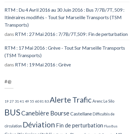
RTM : Du 4 Avril 2016 au 30 Juin 2016 : Bus 7/7B/7T, 509 :
Itinéraires modifiés - Tout Sur Marseille Transports (TSM
Transports)
dans
RTM : 27 Mai 2016 : 7/7B/7T,509 : Fin de perturbation
RTM : 17 Mai 2016 : Grève - Tout Sur Marseille Transports
(TSM Transports)
dans
RTM : 19 Mai 2016 : Grève
#@
Alerte Trafic
Arenc Le Silo
27
31
49
55
60
83
19
41
81
BUS
Canebière Bourse
Castellane
Difficultés de
Déviation
Fin de perturbation
circulation
Fluo Bus