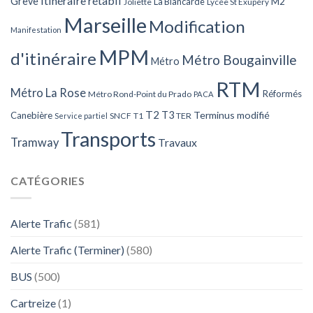
Itinéraire rétabli
Grève
La Blancarde
M2
Joliette
Lycée St Exupéry
Marseille
Modification
Manifestation
MPM
d'itinéraire
Métro Bougainville
Métro
RTM
Métro La Rose
Réformés
Métro Rond-Point du Prado
PACA
T2
T3
Terminus modifié
Canebière
SNCF
T1
TER
Service partiel
Transports
Tramway
Travaux
CATÉGORIES
Alerte Trafic
(581)
Alerte Trafic (Terminer)
(580)
BUS
(500)
Cartreize
(1)