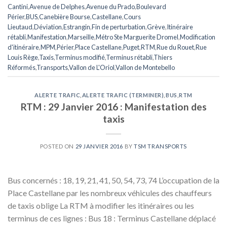
Cantini
,
Avenue de Delphes
,
Avenue du Prado
,
Boulevard
Périer
,
BUS
,
Canebière Bourse
,
Castellane
,
Cours
Lieutaud
,
Déviation
,
Estrangin
,
Fin de perturbation
,
Grève
,
Itinéraire
rétabli
,
Manifestation
,
Marseille
,
Métro Ste Marguerite Dromel
,
Modification
d'itinéraire
,
MPM
,
Périer
,
Place Castellane
,
Puget
,
RTM
,
Rue du Rouet
,
Rue
Louis Rège
,
Taxis
,
Terminus modifié
,
Terminus rétabli
,
Thiers
Réformés
,
Transports
,
Vallon de L'Oriol
,
Vallon de Montebello
ALERTE TRAFIC
,
ALERTE TRAFIC (TERMINER)
,
BUS
,
RTM
RTM : 29 Janvier 2016 : Manifestation des
taxis
POSTED ON
29 JANVIER 2016
BY
TSM TRANSPORTS
Bus concernés : 18, 19, 21, 41, 50, 54, 73, 74 L’occupation de la
Place Castellane par les nombreux véhicules des chauffeurs
de taxis oblige La RTM à modifier les itinéraires ou les
terminus de ces lignes : Bus 18 : Terminus Castellane déplacé