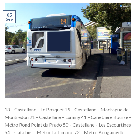
05
Sep
18 – Castellane – Le Bosquet 19 – Castellane – Madrague de
Montredon 21 – Castellane – Luminy 41 – Canebière Bourse –
Métro Rond Point du Prado 50 – Castellane – Les Escourtines
54 – Catalans – Métro La Timone 72 – Métro Bougainville –