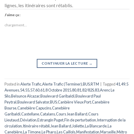
lignes, les itinéraires sont rétablis.
J’aime ça :
chargement…
CONTINUER LA LECTURE
→
Posted in
Alerte Trafic
,
Alerte Trafic (Terminer)
,
BUS
,
RTM
|
Tagged
41
,
49
,
5
Avenues
,
54
,
55
,
57
,
60
,
61
,
8 Octobre 2015
,
80
,
81
,
82/82S
,
83
,
Arenc Le
Silo
,
Belsunce Alcazar
,
Boulevard Garibaldi
,
Boulevard Paul
Peytral
,
Boulevard Salvator
,
BUS
,
Canbière Vieux Port
,
Canebière
Bourse
,
Canebière Capucins
,
Canebière
Garibaldi
,
Castellane
,
Catalans
,
Cours Jean Ballard
,
Cours
Lieutaud
,
Déviation
,
Estrangin Puget
,
Fin de perturbation
,
Interruption de la
circulation
,
Itinéraire rétabli
,
Jean Ballard
,
Joliette
,
La Blancarde
,
La
Canebière
,
La Timone
,
Le Pharo
,
Les Caillols
,
Manifestation
,
Marseille
,
Métro