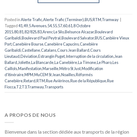
Posted in
Alerte Trafic
,
Alerte Trafic (Terminer)
,
BUS
,
RTM
,
Tramway
|
Tagged
41
,
49
,
5 Avenues
,
54
,
55
,
57
,
60
,
61
,
8 Octobre
2015
,
80
,
81
,
82/82S
,
83
,
Arenc Le Silo
,
Belsunce Alcazar
,
Boulevard
Garibaldi
,
Boulevard Paul Peytral
,
Boulevard Salvator
,
BUS
,
Canbière Vieux
Port
,
Canebière Bourse
,
Canebière Capucins
,
Canebière
Garibaldi
,
Castellane
,
Catalans
,
Cours Jean Ballard
,
Cours
Lieutaud
,
Déviation
,
Estrangin Puget
,
Interruption de la circulation
,
Jean
Ballard
,
Joliette
,
La Blancarde
,
La Canebière
,
La Timone
,
Le Pharo
,
Les
Caillols
,
Manifestation
,
Marseille
,
Métro St Just
,
Modification
d'itinéraire
,
MPM
,
MuCEM St Jean
,
Noailles
,
Réformés
Canebière
,
Retard
,
RTM
,
Rue Avièrinos
,
Rue de la République
,
Rue
Fiocca
,
T2
,
T3
,
Tramway
,
Transports
A PROPOS DE NOUS
Bienvenue dans la section dédiée aux transports de la région