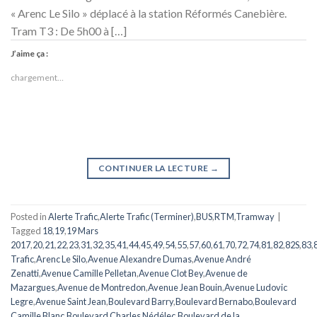
« Arenc Le Silo » déplacé à la station Réformés Canebière.
Tram T3 : De 5h00 à […]
J’aime ça :
chargement…
CONTINUER LA LECTURE
→
Posted in
Alerte Trafic
,
Alerte Trafic (Terminer)
,
BUS
,
RTM
,
Tramway
|
Tagged
18
,
19
,
19 Mars
2017
,
20
,
21
,
22
,
23
,
31
,
32
,
35
,
41
,
44
,
45
,
49
,
54
,
55
,
57
,
60
,
61
,
70
,
72
,
74
,
81
,
82
,
82S
,
83
,
Trafic
,
Arenc Le Silo
,
Avenue Alexandre Dumas
,
Avenue André
Zenatti
,
Avenue Camille Pelletan
,
Avenue Clot Bey
,
Avenue de
Mazargues
,
Avenue de Montredon
,
Avenue Jean Bouin
,
Avenue Ludovic
Legre
,
Avenue Saint Jean
,
Boulevard Barry
,
Boulevard Bernabo
,
Boulevard
Camille Blanc
,
Boulevard Charles Nédélec
,
Boulevard de la