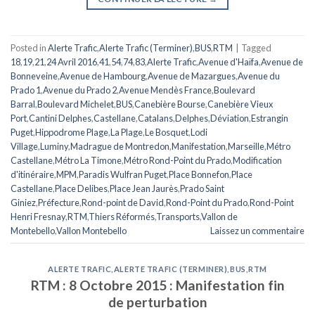
Posted in
Alerte Trafic
,
Alerte Trafic (Terminer)
,
BUS
,
RTM
|
Tagged
18
,
19
,
21
,
24 Avril 2016
,
41
,
54
,
74
,
83
,
Alerte Trafic
,
Avenue d'Haïfa
,
Avenue de
Bonneveine
,
Avenue de Hambourg
,
Avenue de Mazargues
,
Avenue du
Prado 1
,
Avenue du Prado 2
,
Avenue Mendès France
,
Boulevard
Barral
,
Boulevard Michelet
,
BUS
,
Canebière Bourse
,
Canebière Vieux
Port
,
Cantini Delphes
,
Castellane
,
Catalans
,
Delphes
,
Déviation
,
Estrangin
Puget
,
Hippodrome Plage
,
La Plage
,
Le Bosquet
,
Lodi
Village
,
Luminy
,
Madrague de Montredon
,
Manifestation
,
Marseille
,
Métro
Castellane
,
Métro La Timone
,
Métro Rond-Point du Prado
,
Modification
d'itinéraire
,
MPM
,
Paradis Wulfran Puget
,
Place Bonnefon
,
Place
Castellane
,
Place Delibes
,
Place Jean Jaurès
,
Prado Saint
Giniez
,
Préfecture
,
Rond-point de David
,
Rond-Point du Prado
,
Rond-Point
Henri Fresnay
,
RTM
,
Thiers Réformés
,
Transports
,
Vallon de
Montebello
,
Vallon Montebello
Laissez un commentaire
ALERTE TRAFIC
,
ALERTE TRAFIC (TERMINER)
,
BUS
,
RTM
RTM : 8 Octobre 2015 : Manifestation fin
de perturbation