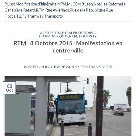
St Just
,
Modification d'itinéraire
,
MPM
,
MuCEM St Jean
,
Noailles
,
Réformés
Canebière
,
Retard
,
RTM
,
Rue Avièrinos
,
Rue de la République
,
Rue
Fiocca
,
T2
,
T3
,
Tramway
,
Transports
ALERTE TRAFIC
,
ALERTE TRAFIC
(TERMINER)
,
BUS
,
RTM
,
TRAMWAY
RTM : 8 Octobre 2015 : Manifestation en
centre-ville
POSTED ON
8 OCTOBRE 2015
BY
TSM TRANSPORTS
08
Oct