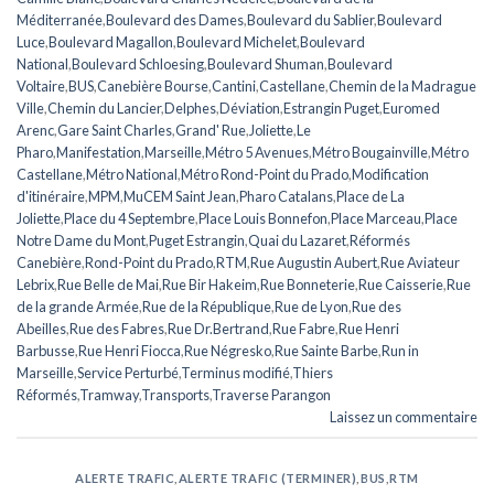
Méditerranée
,
Boulevard des Dames
,
Boulevard du Sablier
,
Boulevard
Luce
,
Boulevard Magallon
,
Boulevard Michelet
,
Boulevard
National
,
Boulevard Schloesing
,
Boulevard Shuman
,
Boulevard
Voltaire
,
BUS
,
Canebière Bourse
,
Cantini
,
Castellane
,
Chemin de la Madrague
Ville
,
Chemin du Lancier
,
Delphes
,
Déviation
,
Estrangin Puget
,
Euromed
Arenc
,
Gare Saint Charles
,
Grand' Rue
,
Joliette
,
Le
Pharo
,
Manifestation
,
Marseille
,
Métro 5 Avenues
,
Métro Bougainville
,
Métro
Castellane
,
Métro National
,
Métro Rond-Point du Prado
,
Modification
d'itinéraire
,
MPM
,
MuCEM Saint Jean
,
Pharo Catalans
,
Place de La
Joliette
,
Place du 4 Septembre
,
Place Louis Bonnefon
,
Place Marceau
,
Place
Notre Dame du Mont
,
Puget Estrangin
,
Quai du Lazaret
,
Réformés
Canebière
,
Rond-Point du Prado
,
RTM
,
Rue Augustin Aubert
,
Rue Aviateur
Lebrix
,
Rue Belle de Mai
,
Rue Bir Hakeim
,
Rue Bonneterie
,
Rue Caisserie
,
Rue
de la grande Armée
,
Rue de la République
,
Rue de Lyon
,
Rue des
Abeilles
,
Rue des Fabres
,
Rue Dr.Bertrand
,
Rue Fabre
,
Rue Henri
Barbusse
,
Rue Henri Fiocca
,
Rue Négresko
,
Rue Sainte Barbe
,
Run in
Marseille
,
Service Perturbé
,
Terminus modifié
,
Thiers
Réformés
,
Tramway
,
Transports
,
Traverse Parangon
Laissez un commentaire
ALERTE TRAFIC
,
ALERTE TRAFIC (TERMINER)
,
BUS
,
RTM