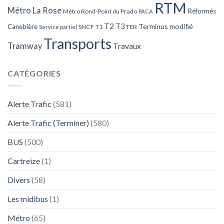
RTM
Métro La Rose
Réformés
Métro Rond-Point du Prado
PACA
T2
T3
Terminus modifié
Canebière
SNCF
T1
TER
Service partiel
Transports
Tramway
Travaux
CATÉGORIES
Alerte Trafic
(581)
Alerte Trafic (Terminer)
(580)
BUS
(500)
Cartreize
(1)
Divers
(58)
Les midibus
(1)
Métro
(65)