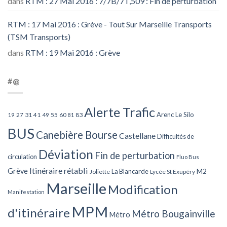
dans
RTM : 27 Mai 2016 : 7/7B/7T,509 : Fin de perturbation
RTM : 17 Mai 2016 : Grève - Tout Sur Marseille Transports
(TSM Transports)
dans
RTM : 19 Mai 2016 : Grève
#@
Alerte Trafic
Arenc Le Silo
27
31
49
55
60
83
19
41
81
BUS
Canebière Bourse
Castellane
Difficultés de
Déviation
Fin de perturbation
circulation
Fluo Bus
Itinéraire rétabli
Grève
La Blancarde
M2
Joliette
Lycée St Exupéry
Marseille
Modification
Manifestation
MPM
d'itinéraire
Métro Bougainville
Métro