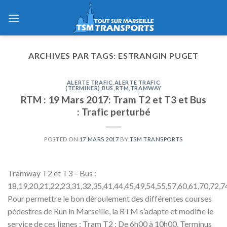
Skip
to
content
ARCHIVES PAR TAGS:
ESTRANGIN PUGET
ALERTE TRAFIC
,
ALERTE TRAFIC
(TERMINER)
,
BUS
,
RTM
,
TRAMWAY
RTM : 19 Mars 2017: Tram T2 et T3 et Bus
: Trafic perturbé
POSTED ON
17 MARS 2017
BY
TSM TRANSPORTS
Tramway T2 et T3 – Bus :
18,19,20,21,22,23,31,32,35,41,44,45,49,54,55,57,60,61,70,72,7
Pour permettre le bon déroulement des différentes courses
pédestres de Run in Marseille, la RTM s’adapte et modifie le
service de ces lignes : Tram T2 : De 6h00 à 10h00, Terminus