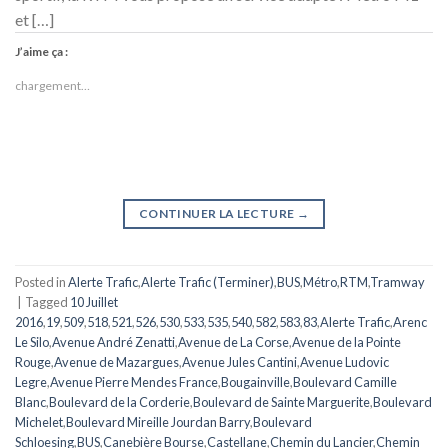
et […]
J’aime ça :
chargement…
CONTINUER LA LECTURE
→
Posted in
Alerte Trafic
,
Alerte Trafic (Terminer)
,
BUS
,
Métro
,
RTM
,
Tramway
|
Tagged
10 Juillet
2016
,
19
,
509
,
518
,
521
,
526
,
530
,
533
,
535
,
540
,
582
,
583
,
83
,
Alerte Trafic
,
Arenc
Le Silo
,
Avenue André Zenatti
,
Avenue de La Corse
,
Avenue de la Pointe
Rouge
,
Avenue de Mazargues
,
Avenue Jules Cantini
,
Avenue Ludovic
Legre
,
Avenue Pierre Mendes France
,
Bougainville
,
Boulevard Camille
Blanc
,
Boulevard de la Corderie
,
Boulevard de Sainte Marguerite
,
Boulevard
Michelet
,
Boulevard Mireille Jourdan Barry
,
Boulevard
Schloesing
,
BUS
,
Canebière Bourse
,
Castellane
,
Chemin du Lancier
,
Chemin