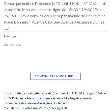
Débarquement en Provence le 15 août 1944, la RTM s’adapte
et modifie le service de cette ligne de 16h30 à 19h00 : Bus
19/19T : Dévié dans les deux sens par Avenue de Bonneveine,
Place Bonnefon, Avenue Clôt Bey, Avenue Alexandre Dumas,
[…]
J’aime ça :
chargement…
CONTINUER LA LECTURE
→
Posted in
Alerte Trafic
,
Alerte Trafic (Terminer)
,
BUS
,
RTM
|
Tagged
15 Août
2015
,
19
,
Avenue Alexandre Dumas
,
Avenue Clot Bey
,
Avenue de
Bonneveine
,
Avenue de Mazargues
,
Boulevard
Michelet
,
BUS
,
Castellane
,
M1
,
M2
,
Madrague de