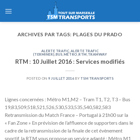
Skip
to
content
ARCHIVES PAR TAGS:
PLAGES DU PRADO
ALERTE TRAFIC
,
ALERTE TRAFIC
(TERMINER)
,
BUS
,
MÉTRO
,
RTM
,
TRAMWAY
RTM : 10 Juillet 2016 : Services modifiés
POSTED ON
9 JUILLET 2016
BY
TSM TRANSPORTS
Lignes concernées : Métro M1,M2 – Tram T1, T2, T3 – Bus
19,83,509,518,521,526,530,533,535,540,582,583
Retransmission du Match France – Portugal à 21h00 sur la
« Fan Zone » En prévision de l’affluence de supporters dans le
cadre de la retransmission de la finale de cet évènement
sportif, la RTM vous propose un service adapté : Métro M1