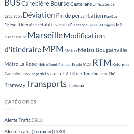
BUS
Canebière Bourse
Castellane
Difficultés de
Déviation
Fin de perturbation
circulation
Fluo Bus
Itinéraire rétabli
Grève
La Blancarde
M2
Joliette
Lycée St Exupéry
Marseille
Modification
Manifestation
MPM
d'itinéraire
Métro Bougainville
Métro
RTM
Métro La Rose
Réformés
Métro Rond-Point du Prado
PACA
T2
T3
Terminus modifié
Canebière
SNCF
T1
TER
Service partiel
Transports
Tramway
Travaux
CATÉGORIES
Alerte Trafic
(581)
Alerte Trafic (Terminer)
(580)