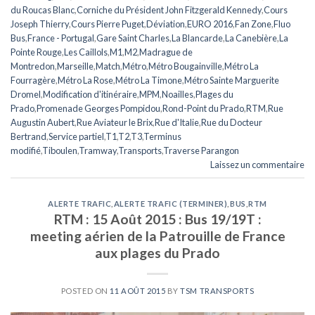
du Roucas Blanc
,
Corniche du Président John Fitzgerald Kennedy
,
Cours
Joseph Thierry
,
Cours Pierre Puget
,
Déviation
,
EURO 2016
,
Fan Zone
,
Fluo
Bus
,
France - Portugal
,
Gare Saint Charles
,
La Blancarde
,
La Canebière
,
La
Pointe Rouge
,
Les Caillols
,
M1
,
M2
,
Madrague de
Montredon
,
Marseille
,
Match
,
Métro
,
Métro Bougainville
,
Métro La
Fourragère
,
Métro La Rose
,
Métro La Timone
,
Métro Sainte Marguerite
Dromel
,
Modification d'itinéraire
,
MPM
,
Noailles
,
Plages du
Prado
,
Promenade Georges Pompidou
,
Rond-Point du Prado
,
RTM
,
Rue
Augustin Aubert
,
Rue Aviateur le Brix
,
Rue d'Italie
,
Rue du Docteur
Bertrand
,
Service partiel
,
T1
,
T2
,
T3
,
Terminus
modifié
,
Tiboulen
,
Tramway
,
Transports
,
Traverse Parangon
Laissez un commentaire
ALERTE TRAFIC
,
ALERTE TRAFIC (TERMINER)
,
BUS
,
RTM
RTM : 15 Août 2015 : Bus 19/19T :
meeting aérien de la Patrouille de France
aux plages du Prado
POSTED ON
11 AOÛT 2015
BY
TSM TRANSPORTS