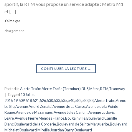
sportif, la RTM vous propose un service adapté : Métro M1
et […]
J’aime ça :
chargement…
CONTINUER LA LECTURE
→
Posted in
Alerte Trafic
,
Alerte Trafic (Terminer)
,
BUS
,
Métro
,
RTM
,
Tramway
|
Tagged
10 Juillet
2016
,
19
,
509
,
518
,
521
,
526
,
530
,
533
,
535
,
540
,
582
,
583
,
83
,
Alerte Trafic
,
Arenc
Le Silo
,
Avenue André Zenatti
,
Avenue de La Corse
,
Avenue de la Pointe
Rouge
,
Avenue de Mazargues
,
Avenue Jules Cantini
,
Avenue Ludovic
Legre
,
Avenue Pierre Mendes France
,
Bougainville
,
Boulevard Camille
Blanc
,
Boulevard de la Corderie
,
Boulevard de Sainte Marguerite
,
Boulevard
Michelet
,
Boulevard Mireille Jourdan Barry
,
Boulevard