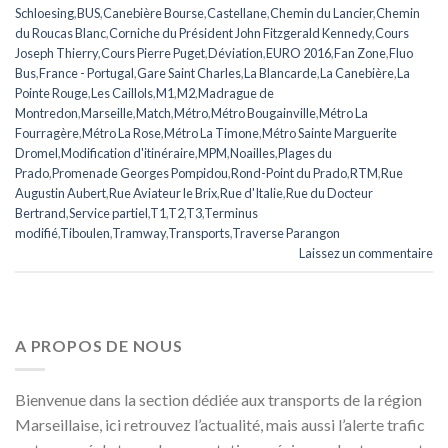
Schloesing
,
BUS
,
Canebière Bourse
,
Castellane
,
Chemin du Lancier
,
Chemin
du Roucas Blanc
,
Corniche du Président John Fitzgerald Kennedy
,
Cours
Joseph Thierry
,
Cours Pierre Puget
,
Déviation
,
EURO 2016
,
Fan Zone
,
Fluo
Bus
,
France - Portugal
,
Gare Saint Charles
,
La Blancarde
,
La Canebière
,
La
Pointe Rouge
,
Les Caillols
,
M1
,
M2
,
Madrague de
Montredon
,
Marseille
,
Match
,
Métro
,
Métro Bougainville
,
Métro La
Fourragère
,
Métro La Rose
,
Métro La Timone
,
Métro Sainte Marguerite
Dromel
,
Modification d'itinéraire
,
MPM
,
Noailles
,
Plages du
Prado
,
Promenade Georges Pompidou
,
Rond-Point du Prado
,
RTM
,
Rue
Augustin Aubert
,
Rue Aviateur le Brix
,
Rue d'Italie
,
Rue du Docteur
Bertrand
,
Service partiel
,
T1
,
T2
,
T3
,
Terminus
modifié
,
Tiboulen
,
Tramway
,
Transports
,
Traverse Parangon
Laissez un commentaire
A PROPOS DE NOUS
Bienvenue dans la section dédiée aux transports de la région
Marseillaise, ici retrouvez l’actualité, mais aussi l’alerte trafic