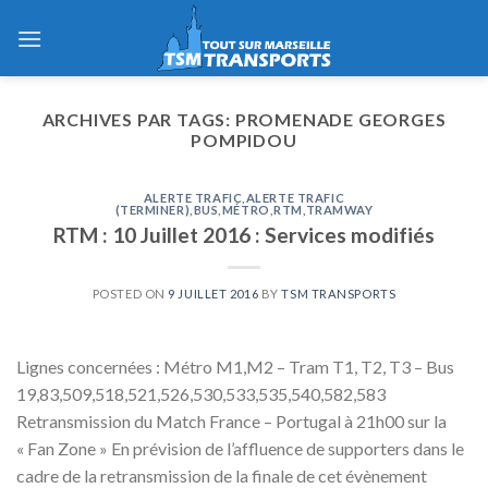
Skip
to
content
ARCHIVES PAR TAGS:
PROMENADE GEORGES
POMPIDOU
ALERTE TRAFIC
,
ALERTE TRAFIC
(TERMINER)
,
BUS
,
MÉTRO
,
RTM
,
TRAMWAY
RTM : 10 Juillet 2016 : Services modifiés
POSTED ON
9 JUILLET 2016
BY
TSM TRANSPORTS
Lignes concernées : Métro M1,M2 – Tram T1, T2, T3 – Bus
19,83,509,518,521,526,530,533,535,540,582,583
Retransmission du Match France – Portugal à 21h00 sur la
« Fan Zone » En prévision de l’affluence de supporters dans le
cadre de la retransmission de la finale de cet évènement