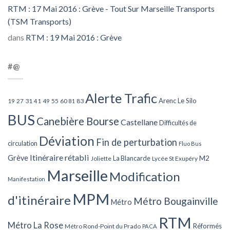
RTM : 17 Mai 2016 : Grève - Tout Sur Marseille Transports
(TSM Transports)
dans
RTM : 19 Mai 2016 : Grève
#@
Alerte Trafic
Arenc Le Silo
27
31
49
55
60
83
19
41
81
BUS
Canebière Bourse
Castellane
Difficultés de
Déviation
Fin de perturbation
circulation
Fluo Bus
Itinéraire rétabli
Grève
La Blancarde
M2
Joliette
Lycée St Exupéry
Marseille
Modification
Manifestation
MPM
d'itinéraire
Métro Bougainville
Métro
RTM
Métro La Rose
Réformés
Métro Rond-Point du Prado
PACA