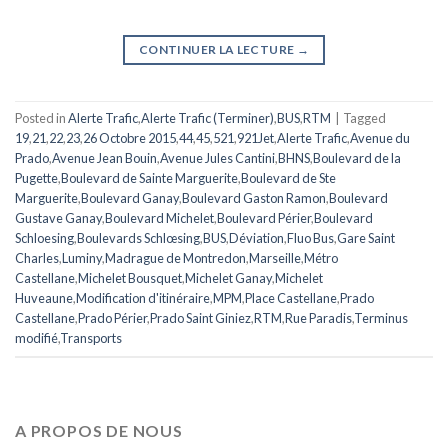
CONTINUER LA LECTURE
→
Posted in
Alerte Trafic
,
Alerte Trafic (Terminer)
,
BUS
,
RTM
|
Tagged
19
,
21
,
22
,
23
,
26 Octobre 2015
,
44
,
45
,
521
,
921Jet
,
Alerte Trafic
,
Avenue du
Prado
,
Avenue Jean Bouin
,
Avenue Jules Cantini
,
BHNS
,
Boulevard de la
Pugette
,
Boulevard de Sainte Marguerite
,
Boulevard de Ste
Marguerite
,
Boulevard Ganay
,
Boulevard Gaston Ramon
,
Boulevard
Gustave Ganay
,
Boulevard Michelet
,
Boulevard Périer
,
Boulevard
Schloesing
,
Boulevards Schlœsing
,
BUS
,
Déviation
,
Fluo Bus
,
Gare Saint
Charles
,
Luminy
,
Madrague de Montredon
,
Marseille
,
Métro
Castellane
,
Michelet Bousquet
,
Michelet Ganay
,
Michelet
Huveaune
,
Modification d'itinéraire
,
MPM
,
Place Castellane
,
Prado
Castellane
,
Prado Périer
,
Prado Saint Giniez
,
RTM
,
Rue Paradis
,
Terminus
modifié
,
Transports
A PROPOS DE NOUS