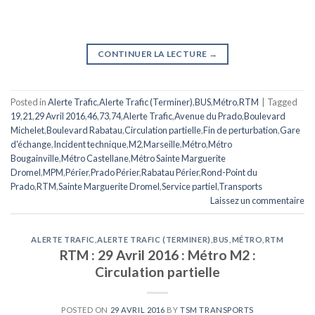
CONTINUER LA LECTURE
→
Posted in
Alerte Trafic
,
Alerte Trafic (Terminer)
,
BUS
,
Métro
,
RTM
|
Tagged
19
,
21
,
29 Avril 2016
,
46
,
73
,
74
,
Alerte Trafic
,
Avenue du Prado
,
Boulevard
Michelet
,
Boulevard Rabatau
,
Circulation partielle
,
Fin de perturbation
,
Gare
d'échange
,
Incident technique
,
M2
,
Marseille
,
Métro
,
Métro
Bougainville
,
Métro Castellane
,
Métro Sainte Marguerite
Dromel
,
MPM
,
Périer
,
Prado Périer
,
Rabatau Périer
,
Rond-Point du
Prado
,
RTM
,
Sainte Marguerite Dromel
,
Service partiel
,
Transports
Laissez un commentaire
ALERTE TRAFIC
,
ALERTE TRAFIC (TERMINER)
,
BUS
,
MÉTRO
,
RTM
RTM : 29 Avril 2016 : Métro M2 :
Circulation partielle
POSTED ON
29 AVRIL 2016
BY
TSM TRANSPORTS