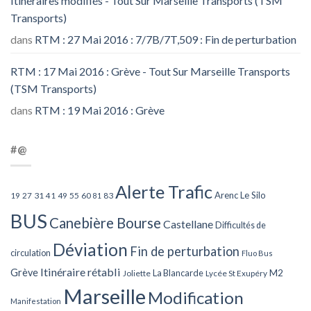
Itinéraires modifiés - Tout Sur Marseille Transports (TSM
Transports)
dans
RTM : 27 Mai 2016 : 7/7B/7T,509 : Fin de perturbation
RTM : 17 Mai 2016 : Grève - Tout Sur Marseille Transports
(TSM Transports)
dans
RTM : 19 Mai 2016 : Grève
#@
Alerte Trafic
Arenc Le Silo
27
31
49
55
60
83
19
41
81
BUS
Canebière Bourse
Castellane
Difficultés de
Déviation
Fin de perturbation
circulation
Fluo Bus
Itinéraire rétabli
Grève
La Blancarde
M2
Joliette
Lycée St Exupéry
Marseille
Modification
Manifestation