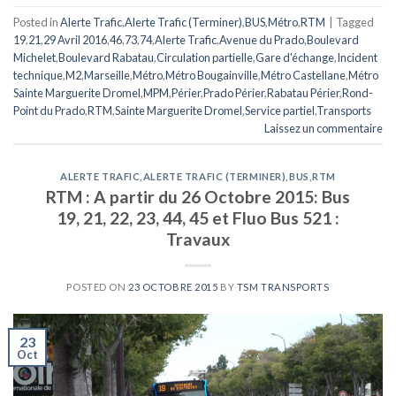
Posted in
Alerte Trafic
,
Alerte Trafic (Terminer)
,
BUS
,
Métro
,
RTM
|
Tagged
19
,
21
,
29 Avril 2016
,
46
,
73
,
74
,
Alerte Trafic
,
Avenue du Prado
,
Boulevard
Michelet
,
Boulevard Rabatau
,
Circulation partielle
,
Gare d'échange
,
Incident
technique
,
M2
,
Marseille
,
Métro
,
Métro Bougainville
,
Métro Castellane
,
Métro
Sainte Marguerite Dromel
,
MPM
,
Périer
,
Prado Périer
,
Rabatau Périer
,
Rond-
Point du Prado
,
RTM
,
Sainte Marguerite Dromel
,
Service partiel
,
Transports
Laissez un commentaire
ALERTE TRAFIC
,
ALERTE TRAFIC (TERMINER)
,
BUS
,
RTM
RTM : A partir du 26 Octobre 2015: Bus
19, 21, 22, 23, 44, 45 et Fluo Bus 521 :
Travaux
POSTED ON
23 OCTOBRE 2015
BY
TSM TRANSPORTS
23
Oct