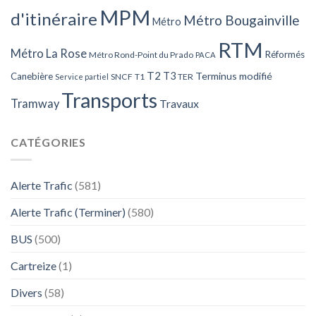
MPM
d'itinéraire
Métro Bougainville
Métro
RTM
Métro La Rose
Réformés
Métro Rond-Point du Prado
PACA
T2
T3
Terminus modifié
Canebière
SNCF
T1
TER
Service partiel
Transports
Tramway
Travaux
CATÉGORIES
Alerte Trafic
(581)
Alerte Trafic (Terminer)
(580)
BUS
(500)
Cartreize
(1)
Divers
(58)