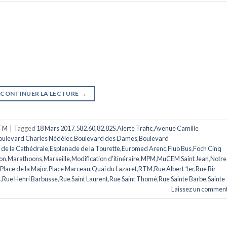
CONTINUER LA LECTURE
→
TM
|
Tagged
18 Mars 2017
,
582
,
60
,
82
,
82S
,
Alerte Trafic
,
Avenue Camille
oulevard Charles Nédélec
,
Boulevard des Dames
,
Boulevard
 de la Cathédrale
,
Esplanade de la Tourette
,
Euromed Arenc
,
Fluo Bus
,
Foch Cinq
ion
,
Marathoons
,
Marseille
,
Modification d'itinéraire
,
MPM
,
MuCEM Saint Jean
,
Notre
Place de la Major
,
Place Marceau
,
Quai du Lazaret
,
RTM
,
Rue Albert 1er
,
Rue Bir
s
,
Rue Henri Barbusse
,
Rue Saint Laurent
,
Rue Saint Thomé
,
Rue Sainte Barbe
,
Sainte
Laissez un comment