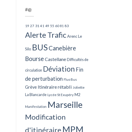
#@
27
31
49
55
60
83
19
41
81
Alerte Trafic
Arenc Le
BUS
Canebière
Silo
Bourse
Castellane
Difficultés de
Déviation
Fin
circulation
de perturbation
Fluo Bus
Itinéraire rétabli
Grève
Joliette
La Blancarde
M2
Lycée St Exupéry
Marseille
Manifestation
Modification
MPM
d'itinéraire