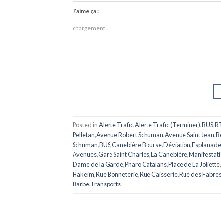
J’aime ça :
chargement…
Posted in
Alerte Trafic
,
Alerte Trafic (Terminer)
,
BUS
,
R
Pelletan
,
Avenue Robert Schuman
,
Avenue Saint Jean
,
B
Schuman
,
BUS
,
Canebière Bourse
,
Déviation
,
Esplanade
Avenues
,
Gare Saint Charles
,
La Canebière
,
Manifestat
Dame de la Garde
,
Pharo Catalans
,
Place de La Joliette
,
Hakeim
,
Rue Bonneterie
,
Rue Caisserie
,
Rue des Fabre
Barbe
,
Transports