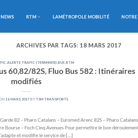
NEWS
RTM
LAMÉTROPOLE MOBILITÉ
NOTRE 
ARCHIVES PAR TAGS:
18 MARS 2017
FIC
,
ALERTE TRAFIC (TERMINER)
,
BUS
,
RTM
s 60,82/82S, Fluo Bus 582 : Itinéraires
modifiés
 ON
16 MARS 2017
BY
TSM TRANSPORTS
Garde 82 – Pharo Catalans – Euromed Arenc 82S – Pharo Catalans
ère Bourse – Foch Cinq Avenues Pour permettre le bon déroulemen
adapte et modifie le service de […]