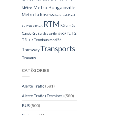
Métro Bougainville
Métro
Métro La Rose
Métro Rond-Point
RTM
Réformés
du Prado
PACA
T2
Canebière
SNCF
T1
Service partiel
T3
Terminus modifié
TER
Transports
Tramway
Travaux
CATÉGORIES
Alerte Trafic
(581)
Alerte Trafic (Terminer)
(580)
BUS
(500)