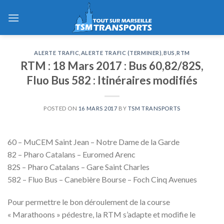
Skip
to
content
ALERTE TRAFIC
,
ALERTE TRAFIC (TERMINER)
,
BUS
,
RTM
RTM : 18 Mars 2017 : Bus 60,82/82S,
Fluo Bus 582 : Itinéraires modifiés
POSTED ON
16 MARS 2017
BY
TSM TRANSPORTS
60 – MuCEM Saint Jean – Notre Dame de la Garde
82 – Pharo Catalans – Euromed Arenc
82S – Pharo Catalans – Gare Saint Charles
582 – Fluo Bus – Canebière Bourse – Foch Cinq Avenues
Pour permettre le bon déroulement de la course
« Marathoons » pédestre, la RTM s’adapte et modifie le