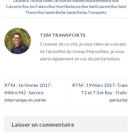
Lazaret
,
RTM
,
Rue Albert 1er
,
Rue Bir Hakeim
,
Rue Bonneterie
,
Rue
Caisserie
,
Rue des Fabres
,
Rue Henri Barbusse
,
Rue Saint Laurent
,
Rue Saint
Thomé
,
Rue Sainte Barbe
,
Sainte Barbe
,
Transports
.
TSM TRANSPORTS
Créateur de ce site, je vous tiens au courant
de l'actualité du réseau Marseillais, je vous
alerte également en cas de perturbation.
RTM : 16 Février 2017 :
RTM : 19 Mars 2017: Tram
Métro M2 : Service
T2 et T3 et Bus : Trafic
interrompu en soirée
perturbé
Laisser un commentaire