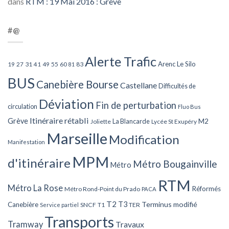
dans
RTM : 19 Mai 2016 : Grève
#@
Alerte Trafic
Arenc Le Silo
27
31
49
55
60
83
19
41
81
BUS
Canebière Bourse
Castellane
Difficultés de
Déviation
Fin de perturbation
circulation
Fluo Bus
Itinéraire rétabli
Grève
La Blancarde
M2
Joliette
Lycée St Exupéry
Marseille
Modification
Manifestation
MPM
d'itinéraire
Métro Bougainville
Métro
RTM
Métro La Rose
Réformés
Métro Rond-Point du Prado
PACA
T2
T3
Terminus modifié
Canebière
SNCF
T1
TER
Service partiel
Transports
Tramway
Travaux