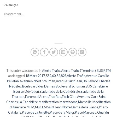
J’aime ça :
chargement…
This entry was posted in
Alerte Trafic
,
Alerte Trafic (Terminer)
,
BUS
,
RTM
and tagged
18 Mars 2017
,
582
,
60
,
82
,
82S
,
Alerte Trafic
,
Avenue Camille
Pelletan
,
Avenue Robert Schuman
,
Avenue Saint Jean
,
Boulevard Charles
Nédélec
,
Boulevard des Dames
,
Boulevard Schuman
,
BUS
,
Canebière
Bourse
,
Déviation
,
Esplanade de la Cathédrale
,
Esplanade de la
Tourette
,
Euromed Arenc
,
Fluo Bus
,
Foch Cinq Avenues
,
Gare Saint
Charles
,
La Canebière
,
Manifestation
,
Marathoons
,
Marseille
,
Modification
d'itinéraire
,
MPM
,
MuCEM Saint Jean
,
Notre Dame de la Garde
,
Pharo
Catalans
,
Place de La Joliette
,
Place de la Major
,
Place Marceau
,
Quai du