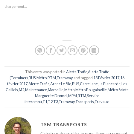
chargement…
This entry was posted in
Alerte Trafic
,
Alerte Trafic
(Terminer)
,
BUS
,
Métro
,
RTM
,
Tramway
and tagged
13 Février 2017
,
16
février 2017
,
Alerte Trafic
,
Arenc Le Silo
,
BUS
,
Castellane
,
La Blancarde
,
Les
Caillols
,
M2
,
Maintenance
,
Marseille
,
Métro
,
Métro Bougainville
,
Métro Sainte
Marguerite Dromel
,
MPM
,
RTM
,
Service
interompu
,
T1
,
T2
,
T3
,
Tramway
,
Transports
,
Travaux
.
TSM TRANSPORTS
Créateur de ce site, je vous tiens au courant