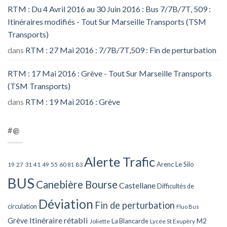
RTM : Du 4 Avril 2016 au 30 Juin 2016 : Bus 7/7B/7T, 509 :
Itinéraires modifiés - Tout Sur Marseille Transports (TSM
Transports)
dans
RTM : 27 Mai 2016 : 7/7B/7T,509 : Fin de perturbation
RTM : 17 Mai 2016 : Grève - Tout Sur Marseille Transports
(TSM Transports)
dans
RTM : 19 Mai 2016 : Grève
#@
Alerte Trafic
Arenc Le Silo
27
31
49
55
60
83
19
41
81
BUS
Canebière Bourse
Castellane
Difficultés de
Déviation
Fin de perturbation
circulation
Fluo Bus
Itinéraire rétabli
Grève
La Blancarde
M2
Joliette
Lycée St Exupéry