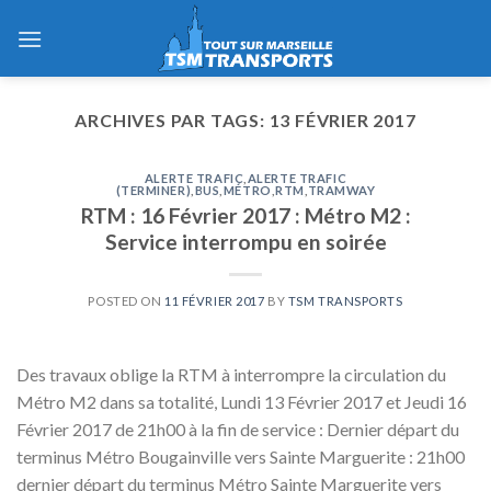
Skip
to
content
ARCHIVES PAR TAGS:
13 FÉVRIER 2017
ALERTE TRAFIC
,
ALERTE TRAFIC
(TERMINER)
,
BUS
,
MÉTRO
,
RTM
,
TRAMWAY
RTM : 16 Février 2017 : Métro M2 :
Service interrompu en soirée
POSTED ON
11 FÉVRIER 2017
BY
TSM TRANSPORTS
Des travaux oblige la RTM à interrompre la circulation du
Métro M2 dans sa totalité, Lundi 13 Février 2017 et Jeudi 16
Février 2017 de 21h00 à la fin de service : Dernier départ du
terminus Métro Bougainville vers Sainte Marguerite : 21h00
dernier départ du terminus Métro Sainte Marguerite vers