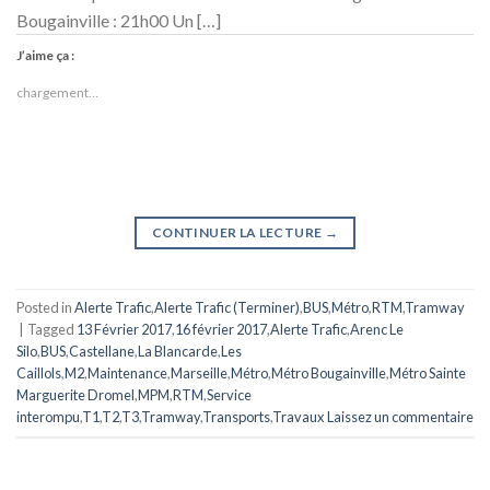
Bougainville : 21h00 Un […]
J’aime ça :
chargement…
CONTINUER LA LECTURE
→
Posted in
Alerte Trafic
,
Alerte Trafic (Terminer)
,
BUS
,
Métro
,
RTM
,
Tramway
|
Tagged
13 Février 2017
,
16 février 2017
,
Alerte Trafic
,
Arenc Le
Silo
,
BUS
,
Castellane
,
La Blancarde
,
Les
Caillols
,
M2
,
Maintenance
,
Marseille
,
Métro
,
Métro Bougainville
,
Métro Sainte
Marguerite Dromel
,
MPM
,
RTM
,
Service
interompu
,
T1
,
T2
,
T3
,
Tramway
,
Transports
,
Travaux
Laissez un commentaire