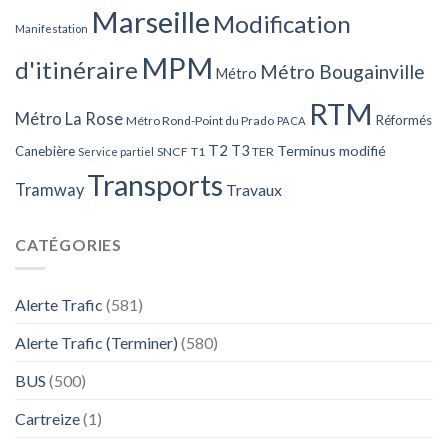
Marseille
Modification
Manifestation
MPM
d'itinéraire
Métro Bougainville
Métro
RTM
Métro La Rose
Réformés
Métro Rond-Point du Prado
PACA
T2
T3
Terminus modifié
Canebière
SNCF
T1
TER
Service partiel
Transports
Tramway
Travaux
CATÉGORIES
Alerte Trafic
(581)
Alerte Trafic (Terminer)
(580)
BUS
(500)
Cartreize
(1)